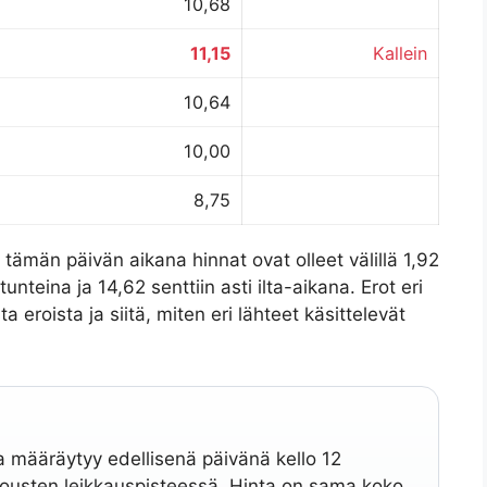
10,68
11,15
Kallein
10,64
10,00
8,75
tämän päivän aikana hinnat ovat olleet välillä 1,92
tunteina ja 14,62 senttiin asti ilta-aikana. Erot eri
ta eroista ja siitä, miten eri lähteet käsittelevät
 määräytyy edellisenä päivänä kello 12
jousten leikkauspisteessä. Hinta on sama koko