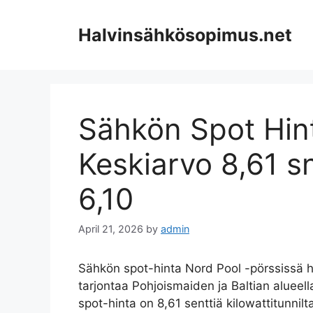
Skip
to
Halvinsähkösopimus.net
content
Sähkön Spot Hin
Keskiarvo 8,61 
6,10
April 21, 2026
by
admin
Sähkön spot-hinta Nord Pool -pörssissä h
tarjontaa Pohjoismaiden ja Baltian aluee
spot-hinta on 8,61 senttiä kilowattitunnil