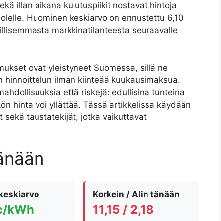
sekä illan aikana kulutuspiikit nostavat hintoja
puolelle. Huominen keskiarvo on ennustettu 6,10
ltillisemmasta markkinatilanteesta seuraavalle
mukset ovat yleistyneet Suomessa, sillä ne
 hinnoittelun ilman kiinteää kuukausimaksua.
ahdollisuuksia että riskejä: edullisina tunteina
ön hinta voi yllättää. Tässä artikkelissa käydään
 sekä taustatekijät, jotka vaikuttavat
tänään
keskiarvo
Korkein / Alin tänään
 c/kWh
11,15 / 2,18