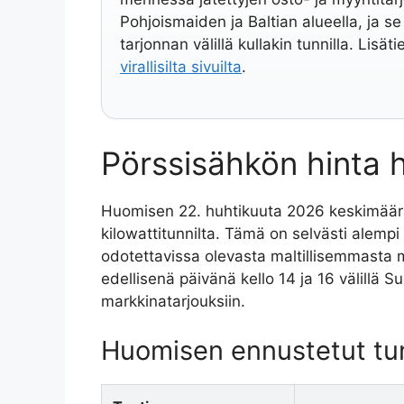
Pohjoismaiden ja Baltian alueella, ja 
tarjonnan välillä kullakin tunnilla. Lisä
virallisilta sivuilta
.
Pörssisähkön hinta
Huomisen 22. huhtikuuta 2026 keskimääräi
kilowattitunnilta. Tämä on selvästi alemp
odotettavissa olevasta maltillisemmasta 
edellisenä päivänä kello 14 ja 16 välillä S
markkinatarjouksiin.
Huomisen ennustetut tun