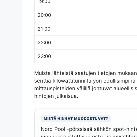
19:00
20:00
21:00
22:00
23:00
Muista lähteistä saatujen tietojen mukaan 
senttiä kilowattitunnilta yön edullisimpina 
mittauspisteiden välillä johtuvat alueellisis
hintojen julkaisua.
MISTÄ HINNAT MUODOSTUVAT?
Nord Pool -pörssissä sähkön spot-hinta
mennessä jätettyjen osto- ja myyntitar