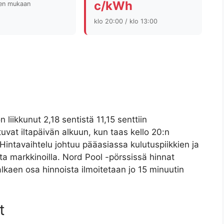
c/kWh
jen mukaan
klo 20:00 / klo 13:00
iikkunut 2,18 sentistä 11,15 senttiin
ttuvat iltapäivän alkuun, kun taas kello 20:n
 Hintavaihtelu johtuu pääasiassa kulutuspiikkien ja
ta markkinoilla. Nord Pool -pörssissä hinnat
alkaen osa hinnoista ilmoitetaan jo 15 minuutin
t