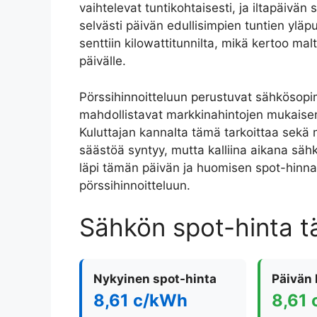
vaihtelevat tuntikohtaisesti, ja iltapäivän 
selvästi päivän edullisimpien tuntien ylä
senttiin kilowattitunnilta, mikä kertoo ma
päivälle.
Pörssihinnoitteluun perustuvat sähkösopi
mahdollistavat markkinahintojen mukaisen
Kuluttajan kannalta tämä tarkoittaa sekä m
säästöä syntyy, mutta kalliina aikana sähk
läpi tämän päivän ja huomisen spot-hinnat
pörssihinnoitteluun.
Sähkön spot-hinta 
Nykyinen spot-hinta
Päivän 
8,61 c/kWh
8,61