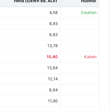
Hinta (c/kWh sis. ALV)
Huomio
4,58
Edullisin
6,93
9,83
13,78
15,40
Kallein
13,64
12,14
8,64
11,90