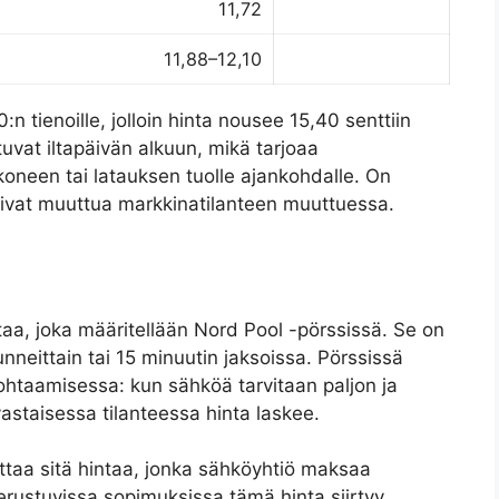
11,72
11,88–12,10
:n tienoille, jolloin hinta nousee 15,40 senttiin
ttuvat iltapäivän alkuun, mikä tarjoaa
oneen tai latauksen tuolle ajankohdalle. On
oivat muuttua markkinatilanteen muuttuessa.
aa, joka määritellään Nord Pool -pörssissä. Se on
nneittain tai 15 minuutin jaksoissa. Pörssissä
htaamisessa: kun sähköä tarvitaan paljon ja
astaisessa tilanteessa hinta laskee.
ttaa sitä hintaa, jonka sähköyhtiö maksaa
erustuvissa sopimuksissa tämä hinta siirtyy