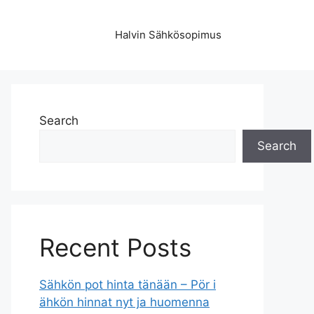
Halvin Sähkösopimus
Search
Search
Recent Posts
Sähkön pot hinta tänään – Pör i
ähkön hinnat nyt ja huomenna