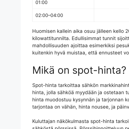
01:00
02:00–04:00
Huomisen kallein aika osuu jälleen kello 20
kilowattitunnilta. Edullisimmat tunnit sijoi
mahdollisuuden ajoittaa esimerkiksi pesuk
kuitenkin hyvä muistaa, että ennusteet v
Mikä on spot-hinta?
Spot-hinta tarkoittaa sähkön markkinahint
hinta, jolla sähköä myydään ja ostetaan tu
hinta muodostuu kysynnän ja tarjonnan ko
tarjontaa on vähän, hinta nousee, ja päinv
Kuluttajan näkökulmasta spot-hinta tarkoi
sähköstä pörssissä. Pörssihinnoitteluun p