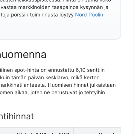
se vastaa markkinoiden tasapainoa kysynnän ja
tietoja pörssin toiminnasta löytyy
Nord Poolin
 huomenna
nen spot-hinta on ennustettu 6,10 senttiin
i kuin tämän päivän keskiarvo, mikä kertoo
markkinatilanteesta. Huomisen hinnat julkaistaan
uomen aikaa, joten ne perustuvat jo tehtyihin
tihinnat