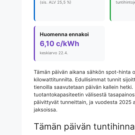
(sis. ALV 25,5 %)
tuntihinto
Huomenna ennakoi
6,10 c/kWh
keskiarvo 22.4.
Tämän päivän aikana sähkön spot-hinta on l
kilowattitunnilta. Edullisimmat tunnit sijoi
tienoilla saavutetaan päivän kallein hetki.
tuotantokapasiteetin välisestä tasapainos
päivittyvät tunneittain, ja vuodesta 2025 
jaksoissa.
Tämän päivän tuntihinna