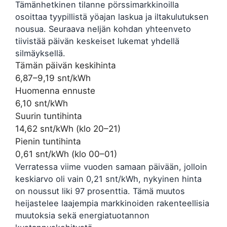
Tämänhetkinen tilanne pörssimarkkinoilla
osoittaa tyypillistä yöajan laskua ja iltakulutuksen
nousua. Seuraava neljän kohdan yhteenveto
tiivistää päivän keskeiset lukemat yhdellä
silmäyksellä.
Tämän päivän keskihinta
6,87–9,19 snt/kWh
Huomenna ennuste
6,10 snt/kWh
Suurin tuntihinta
14,62 snt/kWh (klo 20–21)
Pienin tuntihinta
0,61 snt/kWh (klo 00–01)
Verratessa viime vuoden samaan päivään, jolloin
keskiarvo oli vain 0,21 snt/kWh, nykyinen hinta
on noussut liki 97 prosenttia. Tämä muutos
heijastelee laajempia markkinoiden rakenteellisia
muutoksia sekä energiatuotannon