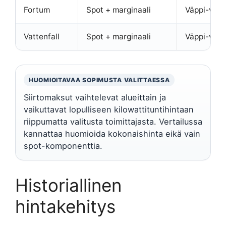
Fortum
Spot + marginaali
Väppi-vert
Vattenfall
Spot + marginaali
Väppi-vert
HUOMIOITAVAA SOPIMUSTA VALITTAESSA
Siirtomaksut vaihtelevat alueittain ja
vaikuttavat lopulliseen kilowattituntihintaan
riippumatta valitusta toimittajasta. Vertailussa
kannattaa huomioida kokonaishinta eikä vain
spot-komponenttia.
Historiallinen
hintakehitys