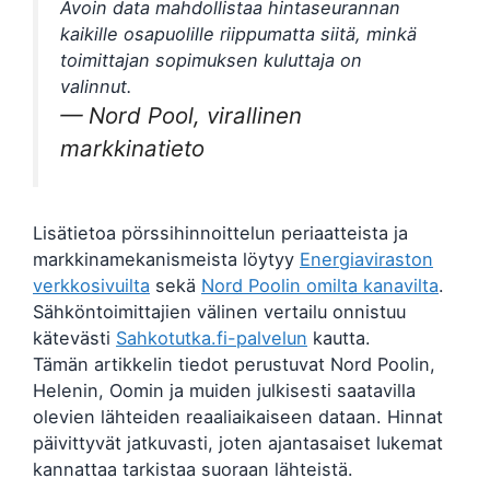
Avoin data mahdollistaa hintaseurannan
kaikille osapuolille riippumatta siitä, minkä
toimittajan sopimuksen kuluttaja on
valinnut.
— Nord Pool, virallinen
markkinatieto
Lisätietoa pörssihinnoittelun periaatteista ja
markkinamekanismeista löytyy
Energiaviraston
verkkosivuilta
sekä
Nord Poolin omilta kanavilta
.
Sähköntoimittajien välinen vertailu onnistuu
kätevästi
Sahkotutka.fi-palvelun
kautta.
Tämän artikkelin tiedot perustuvat Nord Poolin,
Helenin, Oomin ja muiden julkisesti saatavilla
olevien lähteiden reaaliaikaiseen dataan. Hinnat
päivittyvät jatkuvasti, joten ajantasaiset lukemat
kannattaa tarkistaa suoraan lähteistä.