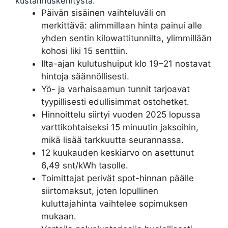
kustannuskehitystä.
Päivän sisäinen vaihteluväli on
merkittävä: alimmillaan hinta painui alle
yhden sentin kilowattitunnilta, ylimmillään
kohosi liki 15 senttiin.
Ilta-ajan kulutushuiput klo 19–21 nostavat
hintoja säännöllisesti.
Yö- ja varhaisaamun tunnit tarjoavat
tyypillisesti edullisimmat ostohetket.
Hinnoittelu siirtyi vuoden 2025 lopussa
varttikohtaiseksi 15 minuutin jaksoihin,
mikä lisää tarkkuutta seurannassa.
12 kuukauden keskiarvo on asettunut
6,49 snt/kWh tasolle.
Toimittajat perivät spot-hinnan päälle
siirtomaksut, joten lopullinen
kuluttajahinta vaihtelee sopimuksen
mukaan.