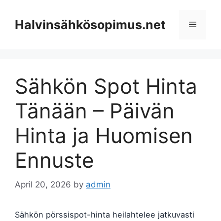
Skip
to
Halvinsähkösopimus.net
Menu
content
Sähkön Spot Hinta
Tänään – Päivän
Hinta ja Huomisen
Ennuste
April 20, 2026
by
admin
Sähkön pörssispot-hinta heilahtelee jatkuvasti