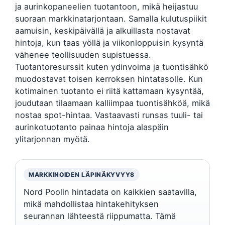
ja aurinkopaneelien tuotantoon, mikä heijastuu
suoraan markkinatarjontaan. Samalla kulutuspiikit
aamuisin, keskipäivällä ja alkuillasta nostavat
hintoja, kun taas yöllä ja viikonloppuisin kysyntä
vähenee teollisuuden supistuessa.
Tuotantoresurssit kuten ydinvoima ja tuontisähkö
muodostavat toisen kerroksen hintatasolle. Kun
kotimainen tuotanto ei riitä kattamaan kysyntää,
joudutaan tilaamaan kalliimpaa tuontisähköä, mikä
nostaa spot-hintaa. Vastaavasti runsas tuuli- tai
aurinkotuotanto painaa hintoja alaspäin
ylitarjonnan myötä.
MARKKINOIDEN LÄPINÄKYVYYS
Nord Poolin hintadata on kaikkien saatavilla,
mikä mahdollistaa hintakehityksen
seurannan lähteestä riippumatta. Tämä