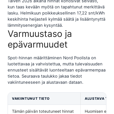
Talven 2026 aikana hinnat kohosivat selvästi,
kun taas kevään myötä on tapahtunut merkittävä
lasku. Helmikuun poikkeuksellinen 17,22 snt/kWh
keskihinta heijasteli kylmää säätä ja lisääntynyttä
lämmitysenergian kysyntää.
Varmuustaso ja
epävarmuudet
Spot-hinnan määrittäminen Nord Poolista on
luotettavaa ja vahvistettua, mutta tulevaisuuden
ennusteet sisältävät luonteeltaan epävarmempaa
tietoa. Seuraava taulukko jakaa tiedot
vakiintuneeseen ja alustavaan dataan.
VAKIINTUNUT TIETO
ALUSTAVA TIE
Tämän päivän toteutuneet hinnat
Huomisen ennus