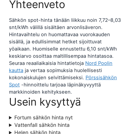
Yhteenveto
Sähkön spot-hinta tänään liikkuu noin 7,72–8,03
snt/kWh välillä sisältäen arvonlisäveron.
Hintavaihtelu on huomattavaa vuorokauden
sisällä, ja edullisimmat hetket sijoittuvat
yöaikaan. Huomiselle ennustettu 6,10 snt/kWh
keskiarvo osoittaa maltillisempaa hintatasoa.
Seuraa reaaliaikaisia hintatietoja
Nord Poolin
kautta
ja vertaa sopimuksia huolellisesti
kokonaiskulujen selvittämiseksi.
Pörssisähkön
Spot
-hinnoittelu tarjoaa läpinäkyvyyttä
markkinoiden kehitykseen.
Usein kysyttyä
Fortum sähkön hinta nyt
Vattenfall sähkön hinta
Helen sähkön hinta