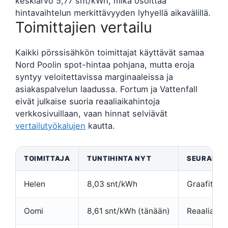
keskiarvo 5,77 snt/kWh, mikä osoittaa
hintavaihtelun merkittävyyden lyhyellä aikavälillä.
Toimittajien vertailu
Kaikki pörssisähkön toimittajat käyttävät samaa
Nord Poolin spot-hintaa pohjana, mutta eroja
syntyy veloitettavissa marginaaleissa ja
asiakaspalvelun laadussa. Fortum ja Vattenfall
eivät julkaise suoria reaaliaikahintoja
verkkosivuillaan, vaan hinnat selviävät
vertailutyökalujen
kautta.
TOIMITTAJA
TUNTIHINTA NYT
SEURANTA
Helen
8,03 snt/kWh
Graafit, 7/
Oomi
8,61 snt/kWh (tänään)
Reaaliaika