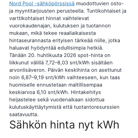
Nord Pool -sähköpörssissä
muodottuvien osto-
ja myyntitarjousten perusteella. Tuntikohtaiset ja
varttikohtaiset hinnat vaihtelevat
vuorokaudenajan, kulutuksen ja tuotannon
mukaan, mikä tekee reaaliaikaisesta
hintaseurannasta erityisen tärkeää niille, jotka
haluavat hyödyntää edullisimpia hetkiä.
Tänään 20. huhtikuuta 2026 spot-hinta on
liikkunut välillä 7,72–8,03 snt/kWh sisältäen
arvonlisäveron. Päivän keskihinta on asettunut
noin 6,87–9,19 snt/kWh vaihteeseen, kun taas
huomiselle ennustetaan maltillisempaa
keskiarvoa 6,10 snt/kWh. Hintakehitys
heijastelee sekä vuodenaikaan sidottua
kulutuskäyttäytymistä että tuotantoresurssien
saatavuutta.
Sähkön hinta nyt kWh