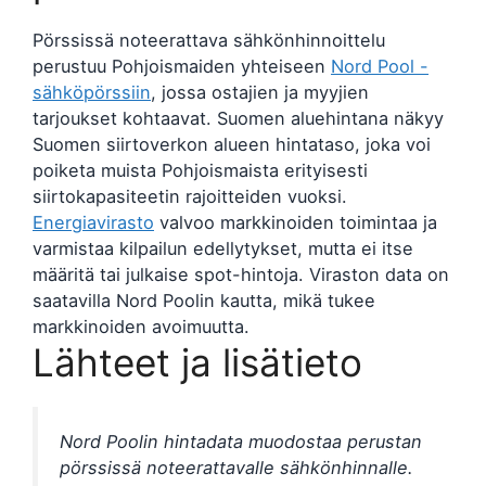
Pörssissä noteerattava sähkönhinnoittelu
perustuu Pohjoismaiden yhteiseen
Nord Pool -
sähköpörssiin
, jossa ostajien ja myyjien
tarjoukset kohtaavat. Suomen aluehintana näkyy
Suomen siirtoverkon alueen hintataso, joka voi
poiketa muista Pohjoismaista erityisesti
siirtokapasiteetin rajoitteiden vuoksi.
Energiavirasto
valvoo markkinoiden toimintaa ja
varmistaa kilpailun edellytykset, mutta ei itse
määritä tai julkaise spot-hintoja. Viraston data on
saatavilla Nord Poolin kautta, mikä tukee
markkinoiden avoimuutta.
Lähteet ja lisätieto
Nord Poolin hintadata muodostaa perustan
pörssissä noteerattavalle sähkönhinnalle.