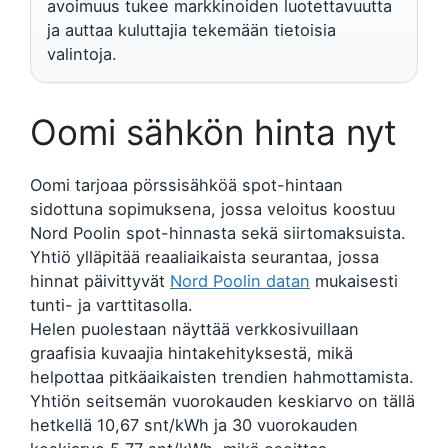
avoimuus tukee markkinoiden luotettavuutta
ja auttaa kuluttajia tekemään tietoisia
valintoja.
Oomi sähkön hinta nyt
Oomi tarjoaa pörssisähköä spot-hintaan
sidottuna sopimuksena, jossa veloitus koostuu
Nord Poolin spot-hinnasta sekä siirtomaksuista.
Yhtiö ylläpitää reaaliaikaista seurantaa, jossa
hinnat päivittyvät
Nord Poolin datan
mukaisesti
tunti- ja varttitasolla.
Helen puolestaan näyttää verkkosivuillaan
graafisia kuvaajia hintakehityksestä, mikä
helpottaa pitkäaikaisten trendien hahmottamista.
Yhtiön seitsemän vuorokauden keskiarvo on tällä
hetkellä 10,67 snt/kWh ja 30 vuorokauden