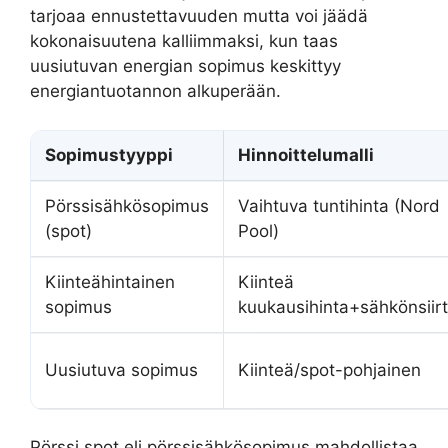
tarjoaa ennustettavuuden mutta voi jäädä
kokonaisuutena kalliimmaksi, kun taas
uusiutuvan energian sopimus keskittyy
energiantuotannon alkuperään.
Sopimustyyppi
Hinnoittelumalli
Pörssisähkösopimus
Vaihtuva tuntihinta (Nord
(spot)
Pool)
Kiinteähintainen
Kiinteä
sopimus
kuukausihinta+sähkönsiir
Uusiutuva sopimus
Kiinteä/spot-pohjainen
Pörssi spot eli pörssisähkösopimus mahdollistaa