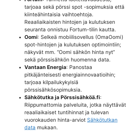
tarjoaa sekä pörssi spot -sopimuksia että
kiinteähintaisia vaihtoehtoja.
Reaaliaikaisten hintojen ja kulutuksen
seuranta onnistuu Fortum-tilin kautta.
Oomi
: Selkeä mobiilisovellus (OmaOomi)
spot-hintojen ja kulutuksen optimointiin;
näkyvät mm. “Oomi sähkön hinta nyt”
sekä pörssisähkön huomenna data.
Vantaan Energia
: Panostaa
pitkäjänteisesti energiainnovaatioihin;
tarjoaa kilpailukykyisiä
pörssisähkösopimuksia.
Sähkötutka ja Pörssisähköä.fi
:
Riippumattomia palveluita, jotka näyttävät
reaaliaikaiset tuntihinnat ja tulevan
vuorokauden hinta-arviot
Sähkötutkan
data
mukaan.