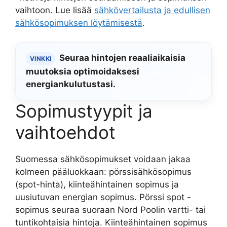
vaihtoon. Lue lisää
sähkövertailusta ja edullisen
sähkösopimuksen löytämisestä
.
Seuraa hintojen reaaliaikaisia
VINKKI
muutoksia optimoidaksesi
energiankulutustasi.
Sopimustyypit ja
vaihtoehdot
Suomessa sähkösopimukset voidaan jakaa
kolmeen pääluokkaan: pörssisähkösopimus
(spot-hinta), kiinteähintainen sopimus ja
uusiutuvan energian sopimus. Pörssi spot -
sopimus seuraa suoraan Nord Poolin vartti- tai
tuntikohtaisia hintoja. Kiinteähintainen sopimus