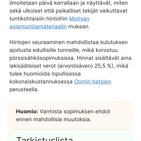
ilmoitetaan päivä kerrallaan ja näyttävät, miten
sekä ulkoiset että paikalliset tekijät vaikuttavat
tuntikohtaisiin hintoihin
Motivan
asiantuntijamateriaalin
mukaan.
Hintojen seuraaminen mahdollistaa kulutuksen
ajoitusta edullisille tunneille, mikä korostuu
pörssisähkösopimuksissa. Hinnat sisältävät aina
lakisääteiset verot (arvonlisävero 25,5 %), mikä
tulee huomioida lopullisessa
kokonaiskustannuksessa
Oomin tietojen
perusteella.
Huomio:
Varmista sopimuksen ehdot
ennen mahdollisia muutoksia.
Tarkistuslista