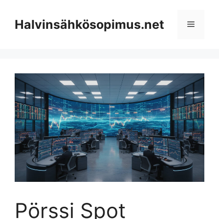
Skip
to
Halvinsähkösopimus.net
Menu
content
Pörssi Spot