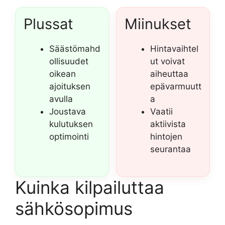
Plussat
Miinukset
Säästömahd
Hintavaihtel
ollisuudet
ut voivat
oikean
aiheuttaa
ajoituksen
epävarmuutt
avulla
a
Joustava
Vaatii
kulutuksen
aktiivista
optimointi
hintojen
seurantaa
Kuinka kilpailuttaa
sähkösopimus