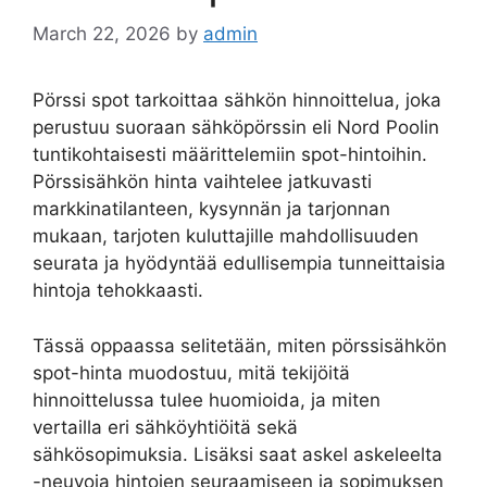
March 22, 2026
by
admin
Pörssi spot tarkoittaa sähkön hinnoittelua, joka
perustuu suoraan sähköpörssin eli Nord Poolin
tuntikohtaisesti määrittelemiin spot-hintoihin.
Pörssisähkön hinta vaihtelee jatkuvasti
markkinatilanteen, kysynnän ja tarjonnan
mukaan, tarjoten kuluttajille mahdollisuuden
seurata ja hyödyntää edullisempia tunneittaisia
hintoja tehokkaasti.
Tässä oppaassa selitetään, miten pörssisähkön
spot-hinta muodostuu, mitä tekijöitä
hinnoittelussa tulee huomioida, ja miten
vertailla eri sähköyhtiöitä sekä
sähkösopimuksia. Lisäksi saat askel askeleelta
-neuvoja hintojen seuraamiseen ja sopimuksen