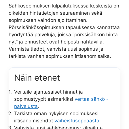
Sähkösopimuksen kilpailutuksessa keskeistä on
oikeiden hintatietojen seuraaminen sekä
sopimuksen vaihdon ajoittaminen.
Pörssisähkösopimuksen tapauksessa kannattaa
hyödyntää palveluja, joissa “pörssisähkön hinta
nyt” ja ennusteet ovat helposti nähtävillä.
Varmista tiedot, vahvista uusi sopimus ja
tarkista vanhan sopimuksen irtisanomisaika.
Näin etenet
Vertaile ajantasaiset hinnat ja
sopimustyypit esimerkiksi
vertaa sähkö -
palvelusta
.
Tarkista oman nykyisen sopimuksesi
irtisanomisehdot
vaiheistusoppaasta
.
Vahvista uusi sähkösopimus; kilpailuta