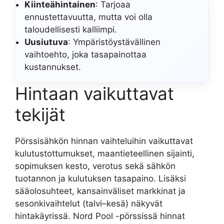
Kiinteähintainen
: Tarjoaa
ennustettavuutta, mutta voi olla
taloudellisesti kalliimpi.
Uusiutuva
: Ympäristöystävällinen
vaihtoehto, joka tasapainottaa
kustannukset.
Hintaan vaikuttavat
tekijät
Pörssisähkön hinnan vaihteluihin vaikuttavat
kulutustottumukset, maantieteellinen sijainti,
sopimuksen kesto, verotus sekä sähkön
tuotannon ja kulutuksen tasapaino. Lisäksi
sääolosuhteet, kansainväliset markkinat ja
sesonkivaihtelut (talvi–kesä) näkyvät
hintakäyrissä. Nord Pool -pörssissä hinnat