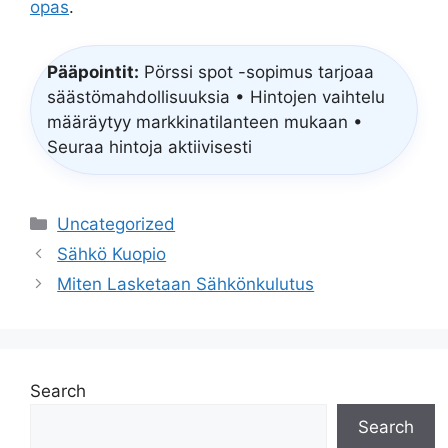
opas
.
Pääpointit:
Pörssi spot -sopimus tarjoaa
säästömahdollisuuksia • Hintojen vaihtelu
määräytyy markkinatilanteen mukaan •
Seuraa hintoja aktiivisesti
Categories
Uncategorized
Sähkö Kuopio
Miten Lasketaan Sähkönkulutus
Search
Search