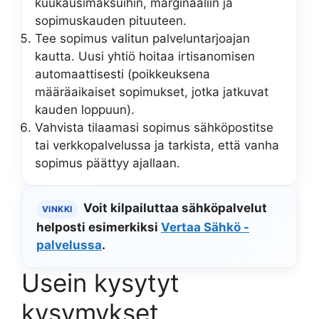
kuukausimaksuihin, marginaaliin ja
sopimuskauden pituuteen.
Tee sopimus valitun palveluntarjoajan
kautta. Uusi yhtiö hoitaa irtisanomisen
automaattisesti (poikkeuksena
määräaikaiset sopimukset, jotka jatkuvat
kauden loppuun).
Vahvista tilaamasi sopimus sähköpostitse
tai verkkopalvelussa ja tarkista, että vanha
sopimus päättyy ajallaan.
Voit kilpailuttaa sähköpalvelut
VINKKI
helposti esimerkiksi
Vertaa Sähkö -
palvelussa
.
Usein kysytyt
kysymykset