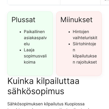
Plussat
Miinukset
Paikallinen
Hintojen
asiakaspalv
vaihteluriskit
elu
Siirtohintoje
Laaja
n
sopimusvali
kilpailutukse
koima
n rajoitukset
Kuinka kilpailuttaa
sähkösopimus
Sähkösopimuksen kilpailutus Kuopiossa