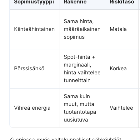
Sopimustyyppi
Rakenne
Riskitaso
Sama hinta,
Kiinteähintainen
määräaikainen
Matala
sopimus
Spot-hinta +
marginaali,
Pörssisähkö
Korkea
hinta vaihtelee
tunneittain
Sama kuin
muut, mutta
Vihreä energia
Vaihtelee
tuotantotapa
uusiutuva
Kuopiossa myös valtakunnalliset sähköyhtiöt