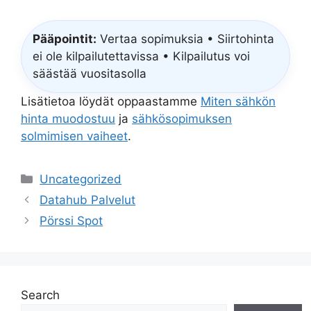
Pääpointit:
Vertaa sopimuksia • Siirtohinta
ei ole kilpailutettavissa • Kilpailutus voi
säästää vuositasolla
Lisätietoa löydät oppaastamme
Miten sähkön
hinta muodostuu
ja
sähkösopimuksen
solmimisen vaiheet
.
Categories
Uncategorized
Datahub Palvelut
Pörssi Spot
Search