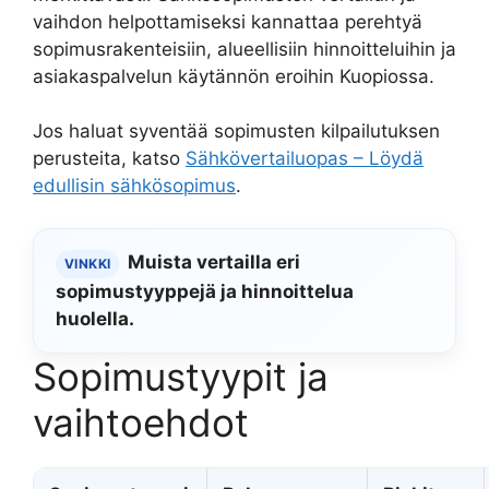
vaihdon helpottamiseksi kannattaa perehtyä
sopimusrakenteisiin, alueellisiin hinnoitteluihin ja
asiakaspalvelun käytännön eroihin Kuopiossa.
Jos haluat syventää sopimusten kilpailutuksen
perusteita, katso
Sähkövertailuopas – Löydä
edullisin sähkösopimus
.
Muista vertailla eri
VINKKI
sopimustyyppejä ja hinnoittelua
huolella.
Sopimustyypit ja
vaihtoehdot