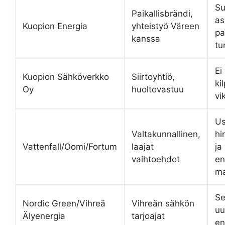
Su
Paikallisbrändi,
as
Kuopion Energia
yhteistyö Väreen
pa
kanssa
tu
Ei
Kuopion Sähköverkko
Siirtoyhtiö,
ki
Oy
huoltovastuu
vi
Us
Valtakunnallinen,
hi
Vattenfall/Oomi/Fortum
laajat
ja
vaihtoehdot
en
ma
Se
Nordic Green/Vihreä
Vihreän sähkön
uu
Älyenergia
tarjoajat
en