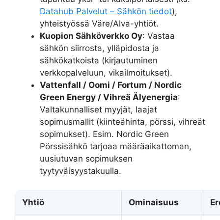
Datahub Palvelut – Sähkön tiedot
),
yhteistyössä Väre/Alva-yhtiöt.
Kuopion Sähköverkko Oy
: Vastaa
sähkön siirrosta, ylläpidosta ja
sähkökatkoista (kirjautuminen
verkkopalveluun, vikailmoitukset).
Vattenfall / Oomi / Fortum / Nordic
Green Energy / Vihreä Älyenergia
:
Valtakunnalliset myyjät, laajat
sopimusmallit (kiinteähinta, pörssi, vihreät
sopimukset). Esim. Nordic Green
Pörssisähkö tarjoaa määräaikattoman,
uusiutuvan sopimuksen
tyytyväisyystakuulla.
Yhtiö
Ominaisuus
Er