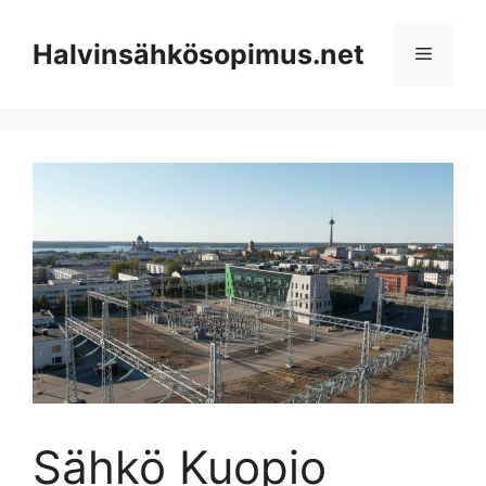
Skip
to
Halvinsähkösopimus.net
Menu
content
Sähkö Kuopio