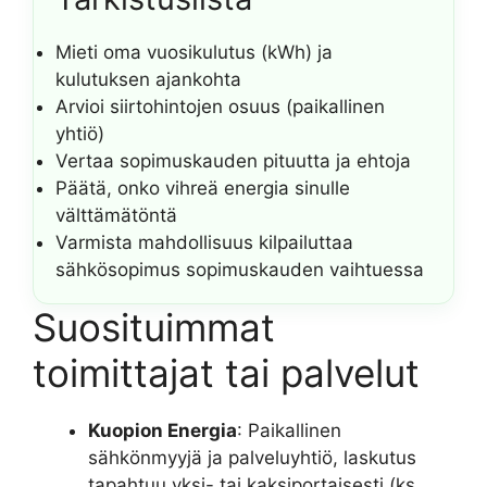
Mieti oma vuosikulutus (kWh) ja
kulutuksen ajankohta
Arvioi siirtohintojen osuus (paikallinen
yhtiö)
Vertaa sopimuskauden pituutta ja ehtoja
Päätä, onko vihreä energia sinulle
välttämätöntä
Varmista mahdollisuus kilpailuttaa
sähkösopimus sopimuskauden vaihtuessa
Suosituimmat
toimittajat tai palvelut
Kuopion Energia
: Paikallinen
sähkönmyyjä ja palveluyhtiö, laskutus
tapahtuu yksi- tai kaksiportaisesti (ks.