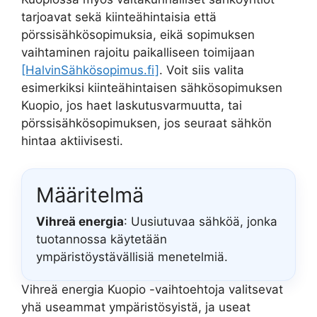
tarjoavat sekä kiinteähintaisia että
pörssisähkösopimuksia, eikä sopimuksen
vaihtaminen rajoitu paikalliseen toimijaan
[HalvinSähkösopimus.fi]
. Voit siis valita
esimerkiksi kiinteähintaisen sähkösopimuksen
Kuopio, jos haet laskutusvarmuutta, tai
pörssisähkösopimuksen, jos seuraat sähkön
hintaa aktiivisesti.
Määritelmä
Vihreä energia
: Uusiutuvaa sähköä, jonka
tuotannossa käytetään
ympäristöystävällisiä menetelmiä.
Vihreä energia Kuopio -vaihtoehtoja valitsevat
yhä useammat ympäristösyistä, ja useat