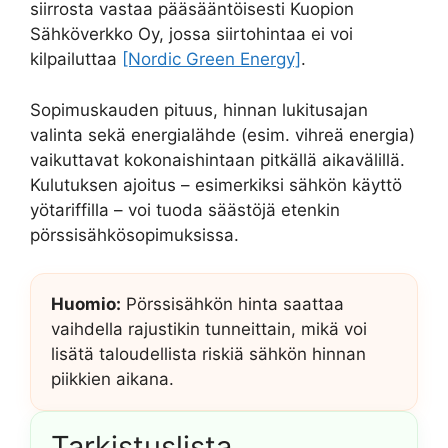
siirrosta vastaa pääsääntöisesti Kuopion
Sähköverkko Oy, jossa siirtohintaa ei voi
kilpailuttaa
[Nordic Green Energy]
.
Sopimuskauden pituus, hinnan lukitusajan
valinta sekä energialähde (esim. vihreä energia)
vaikuttavat kokonaishintaan pitkällä aikavälillä.
Kulutuksen ajoitus – esimerkiksi sähkön käyttö
yötariffilla – voi tuoda säästöjä etenkin
pörssisähkösopimuksissa.
Huomio:
Pörssisähkön hinta saattaa
vaihdella rajustikin tunneittain, mikä voi
lisätä taloudellista riskiä sähkön hinnan
piikkien aikana.
Tarkistuslista