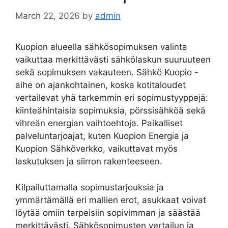
March 22, 2026
by
admin
Kuopion alueella sähkösopimuksen valinta
vaikuttaa merkittävästi sähkölaskun suuruuteen
sekä sopimuksen vakauteen. Sähkö Kuopio -
aihe on ajankohtainen, koska kotitaloudet
vertailevat yhä tarkemmin eri sopimustyyppejä:
kiinteähintaisia sopimuksia, pörssisähköä sekä
vihreän energian vaihtoehtoja. Paikalliset
palveluntarjoajat, kuten Kuopion Energia ja
Kuopion Sähköverkko, vaikuttavat myös
laskutuksen ja siirron rakenteeseen.
Kilpailuttamalla sopimustarjouksia ja
ymmärtämällä eri mallien erot, asukkaat voivat
löytää omiin tarpeisiin sopivimman ja säästää
merkittävästi. Sähkösopimusten vertailun ja