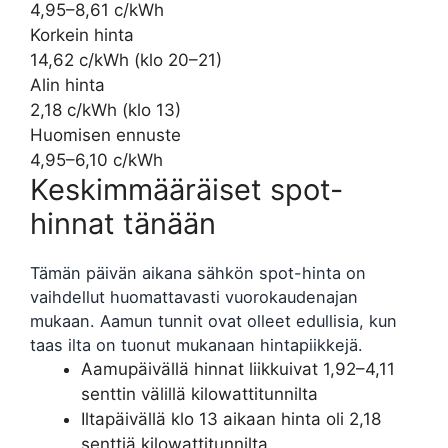
4,95–8,61 c/kWh
Korkein hinta
14,62 c/kWh (klo 20–21)
Alin hinta
2,18 c/kWh (klo 13)
Huomisen ennuste
4,95–6,10 c/kWh
Keskimmääräiset spot-
hinnat tänään
Tämän päivän aikana sähkön spot-hinta on
vaihdellut huomattavasti vuorokaudenajan
mukaan. Aamun tunnit ovat olleet edullisia, kun
taas ilta on tuonut mukanaan hintapiikkejä.
Aamupäivällä hinnat liikkuivat 1,92–4,11
senttin välillä kilowattitunnilta
Iltapäivällä klo 13 aikaan hinta oli 2,18
senttiä kilowattitunnilta