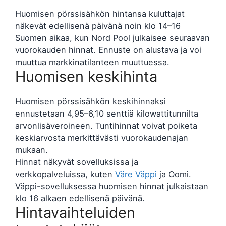
Huomisen pörssisähkön hintansa kuluttajat
näkevät edellisenä päivänä noin klo 14–16
Suomen aikaa, kun Nord Pool julkaisee seuraavan
vuorokauden hinnat. Ennuste on alustava ja voi
muuttua markkinatilanteen muuttuessa.
Huomisen keskihinta
Huomisen pörssisähkön keskihinnaksi
ennustetaan 4,95–6,10 senttiä kilowattitunnilta
arvonlisäveroineen. Tuntihinnat voivat poiketa
keskiarvosta merkittävästi vuorokaudenajan
mukaan.
Hinnat näkyvät sovelluksissa ja
verkkopalveluissa, kuten
Väre Väppi
ja Oomi.
Väppi-sovelluksessa huomisen hinnat julkaistaan
klo 16 alkaen edellisenä päivänä.
Hintavaihteluiden