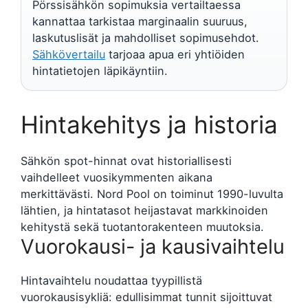
Pörssisähkön sopimuksia vertailtaessa
kannattaa tarkistaa marginaalin suuruus,
laskutuslisät ja mahdolliset sopimusehdot.
Sähkövertailu
tarjoaa apua eri yhtiöiden
hintatietojen läpikäyntiin.
Hintakehitys ja historia
Sähkön spot-hinnat ovat historiallisesti
vaihdelleet vuosikymmenten aikana
merkittävästi. Nord Pool on toiminut 1990-luvulta
lähtien, ja hintatasot heijastavat markkinoiden
kehitystä sekä tuotantorakenteen muutoksia.
Vuorokausi- ja kausivaihtelu
Hintavaihtelu noudattaa tyypillistä
vuorokausisykliä: edullisimmat tunnit sijoittuvat