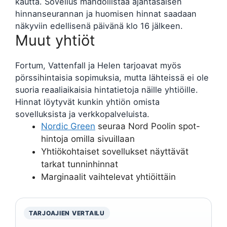
kautta. Sovellus mahdollistaa ajantasaisen
hinnanseurannan ja huomisen hinnat saadaan
näkyviin edellisenä päivänä klo 16 jälkeen.
Muut yhtiöt
Fortum, Vattenfall ja Helen tarjoavat myös
pörssihintaisia sopimuksia, mutta lähteissä ei ole
suoria reaaliaikaisia hintatietoja näille yhtiöille.
Hinnat löytyvät kunkin yhtiön omista
sovelluksista ja verkkopalveluista.
Nordic Green
seuraa Nord Poolin spot-
hintoja omilla sivuillaan
Yhtiökohtaiset sovellukset näyttävät
tarkat tunninhinnat
Marginaalit vaihtelevat yhtiöittäin
TARJOAJIEN VERTAILU