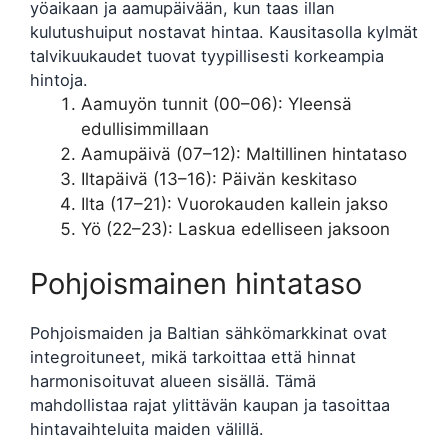
yöaikaan ja aamupäivään, kun taas illan
kulutushuiput nostavat hintaa. Kausitasolla kylmät
talvikuukaudet tuovat tyypillisesti korkeampia
hintoja.
Aamuyön tunnit (00–06): Yleensä
edullisimmillaan
Aamupäivä (07–12): Maltillinen hintataso
Iltapäivä (13–16): Päivän keskitaso
Ilta (17–21): Vuorokauden kallein jakso
Yö (22–23): Laskua edelliseen jaksoon
Pohjoismainen hintataso
Pohjoismaiden ja Baltian sähkömarkkinat ovat
integroituneet, mikä tarkoittaa että hinnat
harmonisoituvat alueen sisällä. Tämä
mahdollistaa rajat ylittävän kaupan ja tasoittaa
hintavaihteluita maiden välillä.