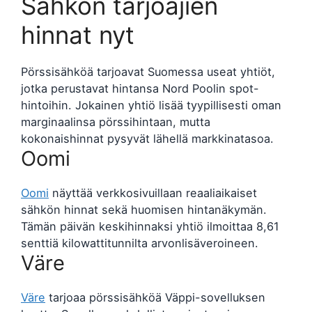
Sähkön tarjoajien
hinnat nyt
Pörssisähköä tarjoavat Suomessa useat yhtiöt,
jotka perustavat hintansa Nord Poolin spot-
hintoihin. Jokainen yhtiö lisää tyypillisesti oman
marginaalinsa pörssihintaan, mutta
kokonaishinnat pysyvät lähellä markkinatasoa.
Oomi
Oomi
näyttää verkkosivuillaan reaaliaikaiset
sähkön hinnat sekä huomisen hintanäkymän.
Tämän päivän keskihinnaksi yhtiö ilmoittaa 8,61
senttiä kilowattitunnilta arvonlisäveroineen.
Väre
Väre
tarjoaa pörssisähköä Väppi-sovelluksen