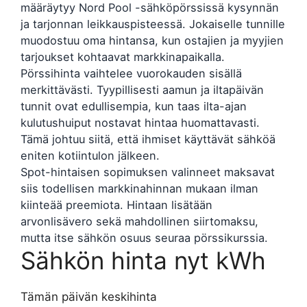
määräytyy Nord Pool -sähköpörssissä kysynnän
ja tarjonnan leikkauspisteessä. Jokaiselle tunnille
muodostuu oma hintansa, kun ostajien ja myyjien
tarjoukset kohtaavat markkinapaikalla.
Pörssihinta vaihtelee vuorokauden sisällä
merkittävästi. Tyypillisesti aamun ja iltapäivän
tunnit ovat edullisempia, kun taas ilta-ajan
kulutushuiput nostavat hintaa huomattavasti.
Tämä johtuu siitä, että ihmiset käyttävät sähköä
eniten kotiintulon jälkeen.
Spot-hintaisen sopimuksen valinneet maksavat
siis todellisen markkinahinnan mukaan ilman
kiinteää preemiota. Hintaan lisätään
arvonlisävero sekä mahdollinen siirtomaksu,
mutta itse sähkön osuus seuraa pörssikurssia.
Sähkön hinta nyt kWh
Tämän päivän keskihinta