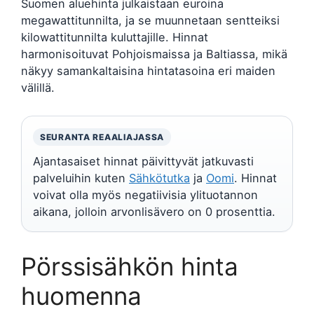
Suomen aluehinta julkaistaan euroina
megawattitunnilta, ja se muunnetaan sentteiksi
kilowattitunnilta kuluttajille. Hinnat
harmonisoituvat Pohjoismaissa ja Baltiassa, mikä
näkyy samankaltaisina hintatasoina eri maiden
välillä.
SEURANTA REAALIAJASSA
Ajantasaiset hinnat päivittyvät jatkuvasti
palveluihin kuten
Sähkötutka
ja
Oomi
. Hinnat
voivat olla myös negatiivisia ylituotannon
aikana, jolloin arvonlisävero on 0 prosenttia.
Pörssisähkön hinta
huomenna