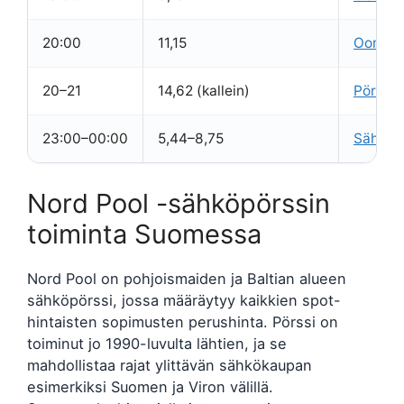
20:00
11,15
Oomi
20–21
14,62 (kallein)
Pörssis
23:00–00:00
5,44–8,75
Sähköve
Nord Pool -sähköpörssin
toiminta Suomessa
Nord Pool on pohjoismaiden ja Baltian alueen
sähköpörssi, jossa määräytyy kaikkien spot-
hintaisten sopimusten perushinta. Pörssi on
toiminut jo 1990-luvulta lähtien, ja se
mahdollistaa rajat ylittävän sähkökaupan
esimerkiksi Suomen ja Viron välillä.