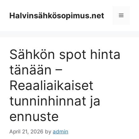
Skip
to
Halvinsähkösopimus.net
Menu
content
Sähkön spot hinta
tänään –
Reaaliaikaiset
tunninhinnat ja
ennuste
April 21, 2026
by
admin