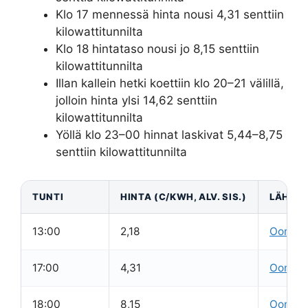
Klo 17 mennessä hinta nousi 4,31 senttiin
kilowattitunnilta
Klo 18 hintataso nousi jo 8,15 senttiin
kilowattitunnilta
Illan kallein hetki koettiin klo 20–21 välillä,
jolloin hinta ylsi 14,62 senttiin
kilowattitunnilta
Yöllä klo 23–00 hinnat laskivat 5,44–8,75
senttiin kilowattitunnilta
TUNTI
HINTA (C/KWH, ALV. SIS.)
LÄHDE
13:00
2,18
Oomi
17:00
4,31
Oomi
18:00
8,15
Oomi