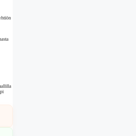
yhtiön
nasta
llilla
pi