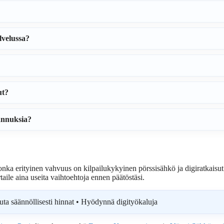
?
lvelussa?
ut?
annuksia?
onka erityinen vahvuus on kilpailukykyinen pörssisähkö ja digiratkaisut
aile aina useita vaihtoehtoja ennen päätöstäsi.
uta säännöllisesti hinnat • Hyödynnä digityökaluja