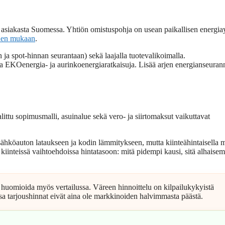
asiakasta Suomessa. Yhtiön omistuspohja on usean paikallisen energia
iden mukaan
.
n ja spot-hinnan seurantaan) sekä laajalla tuotevalikoimalla.
aa EKOenergia- ja aurinkoenergiaratkaisuja. Lisää arjen energianseuran
ttu sopimusmalli, asuinalue sekä vero- ja siirtomaksut vaikuttavat
ähköauton lataukseen ja kodin lämmitykseen, mutta kiinteähintaisella ma
iinteissä vaihtoehdoissa hintatasoon: mitä pidempi kausi, sitä alhaisem
a huomioida myös vertailussa. Väreen hinnoittelu on kilpailukykyistä
issa tarjoushinnat eivät aina ole markkinoiden halvimmasta päästä.