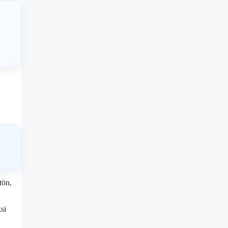
tön,
si