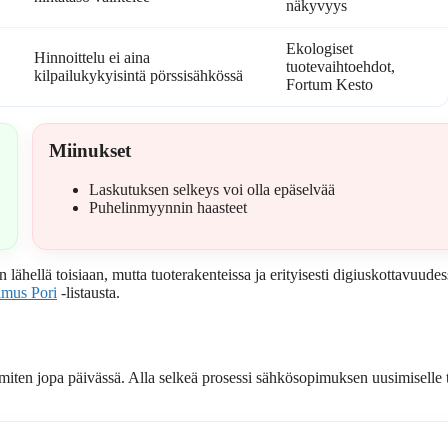
näkyvyys
Ekologiset
Hinnoittelu ei aina
tuotevaihtoehdot,
kilpailukykyisintä pörssisähkössä
Fortum Kesto
Miinukset
Laskutuksen selkeys voi olla epäselvää
Puhelinmyynnin haasteet
lähellä toisiaan, mutta tuoterakenteissa ja erityisesti digiuskottavuude
imus Pori
-listausta.
miten jopa päivässä. Alla selkeä prosessi sähkösopimuksen uusimiselle 