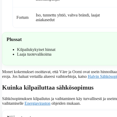
Iso, tunnettu yhtiö, vahva brändi, laajat
Fortum
asiakasedut
Plussat
Kilpailukykyiset hinnat
Laaja tuotevalikoima
Monet kokemukset osoittavat, että Väre ja Oomi ovat usein hinnoiltaan 
eroja. Jos haluat vertailla alueesi vaihtoehtoja, katso
Halvin Sähkösop
Kuinka kilpailuttaa sähkösopimus
Sähkösopimuksen kilpailutus ja vaihtaminen käy turvallisesti ja useim
vaihtamiselle
Energiaviraston
ohjeiden mukaan.