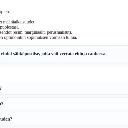
opien.
et määräaikaisuudet.
puolestasi.
usehdot (esim. marginaalit, perusmaksut).
sen optimointiin sopimuksen voimaan tultua.
hdot sähköpostitse, jotta voit verrata ehtoja rauhassa.
?
n?
auden?