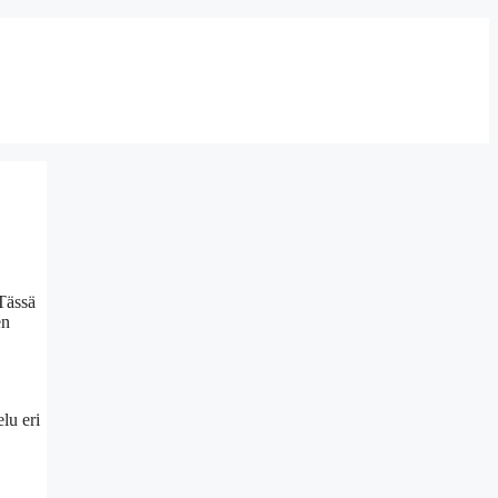
 Tässä
en
lu eri