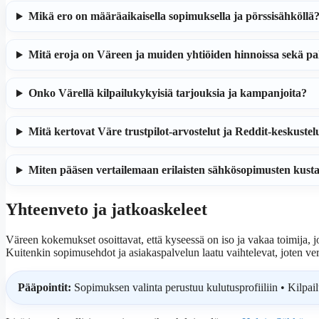
Mikä ero on määräaikaisella sopimuksella ja pörssisähköllä
Mitä eroja on Väreen ja muiden yhtiöiden hinnoissa sekä pa
Onko Värellä kilpailukykyisiä tarjouksia ja kampanjoita?
Mitä kertovat Väre trustpilot-arvostelut ja Reddit-keskustel
Miten pääsen vertailemaan erilaisten sähkösopimusten kust
Yhteenveto ja jatkoaskeleet
Väreen kokemukset osoittavat, että kyseessä on iso ja vakaa toimija, j
Kuitenkin sopimusehdot ja asiakaspalvelun laatu vaihtelevat, joten vert
Pääpointit:
Sopimuksen valinta perustuu kulutusprofiiliin • Kilpail