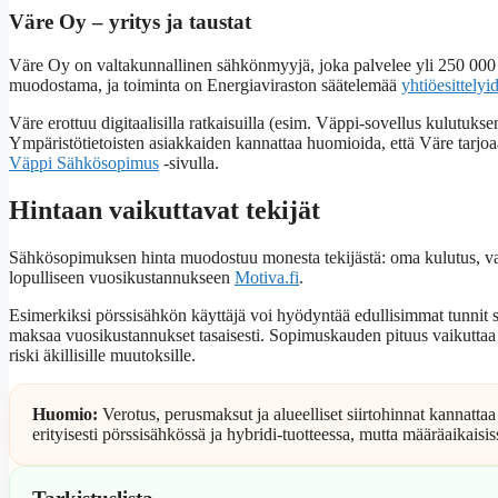
Väre Oy – yritys ja taustat
Väre Oy on valtakunnallinen sähkönmyyjä, joka palvelee yli 250 000 
muodostama, ja toiminta on Energiaviraston säätelemää
yhtiöesittely
Väre erottuu digitaalisilla ratkaisuilla (esim. Väppi-sovellus kulutukse
Ympäristötietoisten asiakkaiden kannattaa huomioida, että Väre tarjo
Väppi Sähkösopimus
-sivulla.
Hintaan vaikuttavat tekijät
Sähkösopimuksen hinta muodostuu monesta tekijästä: oma kulutus, vali
lopulliseen vuosikustannukseen
Motiva.fi
.
Esimerkiksi pörssisähkön käyttäjä voi hyödyntää edullisimmat tunnit s
maksaa vuosikustannukset tasaisesti. Sopimuskauden pituus vaikuttaa k
riski äkillisille muutoksille.
Huomio:
Verotus, perusmaksut ja alueelliset siirtohinnat kannatta
erityisesti pörssisähkössä ja hybridi-tuotteessa, mutta määräaikais