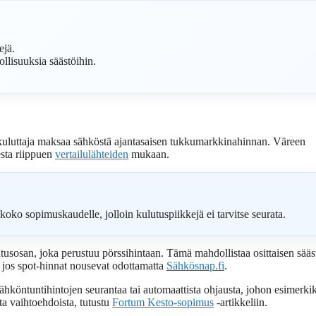
ejä.
lisuuksia säästöihin.
 kuluttaja maksaa sähköstä ajantasaisen tukkumarkkinahinnan. Väreen
esta riippuen
vertailulähteiden
mukaan.
koko sopimuskaudelle, jolloin kulutuspiikkejä ei tarvitse seurata.
tusosan, joka perustuu pörssihintaan. Tämä mahdollistaa osittaisen sääs
, jos spot-hinnat nousevat odottamatta
Sähkösnap.fi
.
ä sähköntuntihintojen seurantaa tai automaattista ohjausta, johon esimerkik
sta vaihtoehdoista, tutustu
Fortum Kesto-sopimus
-artikkeliin.