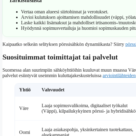
Tarkistuslista
Vertaa oman alueesi siirtohinnat ja verotukset.
Arvioi kulutuksen ajoittamisen mahdollisuudet (väppi, yölat
Laske kaikki lisämaksut ja mahdolliset irtisanomis-/muutosk
Hyödynnä sopimusvertailuja ja huomioi sopimuskauden pit
Kaipaatko selkeän selityksen pörssisähkön dynamiikasta? Siirry
pörss
Suosituimmat toimittajat tai palvelut
Suomessa alan suurimpiin sähköyhtiöihin kuuluvat muun muassa Väre, O
palvelut esiintyvät useimmin kuluttajakeskusteluissa
arviointilähteiden
Yhtiö
Vahvuudet
Laaja sopimusvalikoima, digitaaliset työkalut
Väre
(Väppi), kilpailukykyinen pörssi- ja hybridisähkö
Laaja asiakaspohja, yksinkertainen tuotekattaus,
Oomi
aluekampanjat