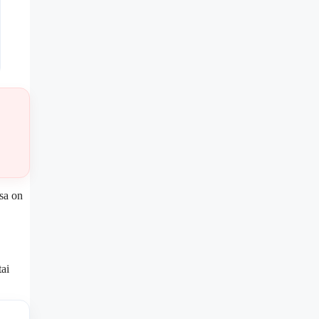
ssa on
tai