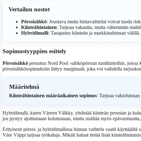
Vertailun nostot
Pörssisähkö
: Joustava mutta hintavaihtelut voivat tuoda risk
Kiinteähintainen
: Tarjoaa vakautta, mutta vähemmän mahdol
Hybridimalli
: Tasapaino kiinteän ja markkinahinnan välillä.
Sopimustyyppien esittely
Pörssisähkö
perustuu Nord Pool -sähköpörssin tuntihintoihin, joissa
pörssisähkösopimuksiin liittyy marginaali, joka voi vaihdella tarjouks
Määritelmä
Kiinteähintainen määräaikainen sopimus
: Tarjoaa vakiohinnan 
Hybridimalli, kuten Väreen Välkky, yhdistää kiinteän perustan ja kulu
jos pystyy ajoittamaan kulutustaan, mutta sisältää myös epävarmuutta
Erityisesti pörssi- ja hybridimallissa hinnan vaihtelu vaatii käyttäjält
Väre Väppi tarjoaa työkaluja. Mikäli haluat tietää lisää kiinteähintaisi