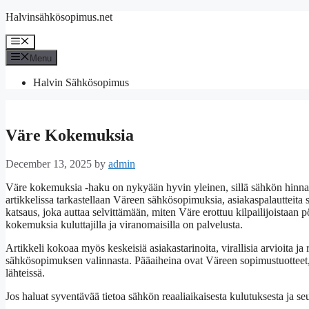
Skip
Halvinsähkösopimus.net
to
content
Menu
Menu
Halvin Sähkösopimus
Väre Kokemuksia
December 13, 2025
by
admin
Väre kokemuksia -haku on nykyään hyvin yleinen, sillä sähkön hinnat j
artikkelissa tarkastellaan Väreen sähkösopimuksia, asiakaspalautteita 
katsaus, joka auttaa selvittämään, miten Väre erottuu kilpailijoistaan 
kokemuksia kuluttajilla ja viranomaisilla on palvelusta.
Artikkeli kokoaa myös keskeisiä asiakastarinoita, virallisia arvioita ja
sähkösopimuksen valinnasta. Pääaiheina ovat Väreen sopimustuotteet, 
lähteissä.
Jos haluat syventävää tietoa sähkön reaaliaikaisesta kulutuksesta ja s