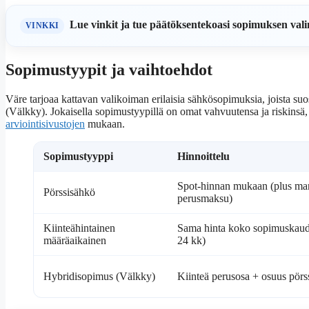
Lue vinkit ja tue päätöksentekoasi sopimuksen vali
VINKKI
Sopimustyypit ja vaihtoehdot
Väre tarjoaa kattavan valikoiman erilaisia sähkösopimuksia, joista suo
(Välkky). Jokaisella sopimustyypillä on omat vahvuutensa ja riskinsä,
arviointisivustojen
mukaan.
Sopimustyyppi
Hinnoittelu
Spot-hinnan mukaan (plus mar
Pörssisähkö
perusmaksu)
Kiinteähintainen
Sama hinta koko sopimuskaud
määräaikainen
24 kk)
Hybridisopimus (Välkky)
Kiinteä perusosa + osuus pörs