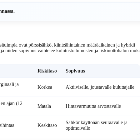
nnassa.
situimpia ovat pörssisähkö, kiinteähintainen määräaikainen ja hybridi
 ja niiden sopivuus vaihtelee kulutustottumusten ja riskinottohalun muk
Riskitaso
Sopivuus
ginaali ja
Korkea
Aktiiviselle, joustavalle kuluttajalle
en ajan (12–
Matala
Hintavarmuutta arvostavalle
Sähkönkäyttöään seuraavalle ja
sihintaa
Keskitaso
optimoivalle