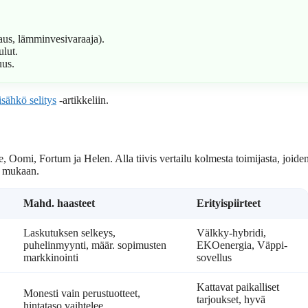
aus, lämminvesivaraaja).
ulut.
uus.
isähkö selitys
-artikkeliin.
omi, Fortum ja Helen. Alla tiivis vertailu kolmesta toimijasta, joide
mukaan.
Mahd. haasteet
Erityispiirteet
Laskutuksen selkeys,
Välkky-hybridi,
puhelinmyynti, määr. sopimusten
EKOenergia, Väppi-
markkinointi
sovellus
Kattavat paikalliset
Monesti vain perustuotteet,
tarjoukset, hyvä
hintataso vaihtelee