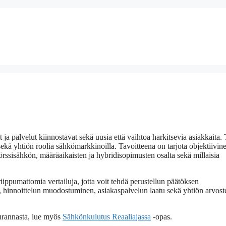
a palvelut kiinnostavat sekä uusia että vaihtoa harkitsevia asiakkaita.
sekä yhtiön roolia sähkömarkkinoilla. Tavoitteena on tarjota objektiivin
pörssisähkön, määräaikaisten ja hybridisopimusten osalta sekä millaisia
 riippumattomia vertailuja, jotta voit tehdä perustellun päätöksen
hinnoittelun muodostuminen, asiakaspalvelun laatu sekä yhtiön arvoste
eurannasta, lue myös
Sähkönkulutus Reaaliajassa
-opas.