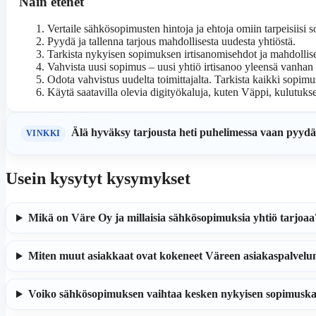
Näin etenet
Vertaile sähkösopimusten hintoja ja ehtoja omiin tarpeisiisi s
Pyydä ja tallenna tarjous mahdollisesta uudesta yhtiöstä.
Tarkista nykyisen sopimuksen irtisanomisehdot ja mahdollis
Vahvista uusi sopimus – uusi yhtiö irtisanoo yleensä vanhan 
Odota vahvistus uudelta toimittajalta. Tarkista kaikki sopim
Käytä saatavilla olevia digityökaluja, kuten Väppi, kulutuk
Älä hyväksy tarjousta heti puhelimessa vaan pyydä e
VINKKI
Usein kysytyt kysymykset
Mikä on Väre Oy ja millaisia sähkösopimuksia yhtiö tarjoaa
Miten muut asiakkaat ovat kokeneet Väreen asiakaspalvelu
Voiko sähkösopimuksen vaihtaa kesken nykyisen sopimusk