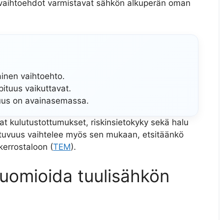
-vaihtoehdot varmistavat sähkön alkuperän oman
ainen vaihtoehto.
ituus vaikuttavat.
uus on avainasemassa.
t kulutustottumukset, riskinsietokyky sekä halu
tuvuus vaihtelee myös sen mukaan, etsitäänkö
 kerrostaloon (
TEM
).
 huomioida tuulisähkön