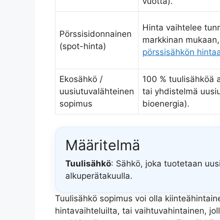
vuotta).
Hinta vaihtelee tunn
Pörssisidonnainen
markkinan mukaan, 
(spot-hinta)
pörssisähkön hinta
Ekosähkö /
100 % tuulisähköä 
uusiutuvalähteinen
tai yhdistelmä uusiut
sopimus
bioenergia).
Määritelmä
Tuulisähkö
: Sähkö, joka tuotetaan uus
alkuperätakuulla.
Tuulisähkö sopimus voi olla kiinteähintain
hintavaihteluilta, tai vaihtuvahintainen, 