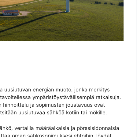
 uusiutuvan energian muoto, jonka merkitys
 tavoitellessa ympäristöystävällisempiä ratkaisuja.
en hinnoittelu ja sopimusten joustavuus ovat
 etsitään uusiutuvaa sähköä kotiin tai mökille.
isähkö, vertailla määräaikaisia ja pörssisidonnaisia
uttaa oman sähkösopimuksesi ehtoihin, löydät