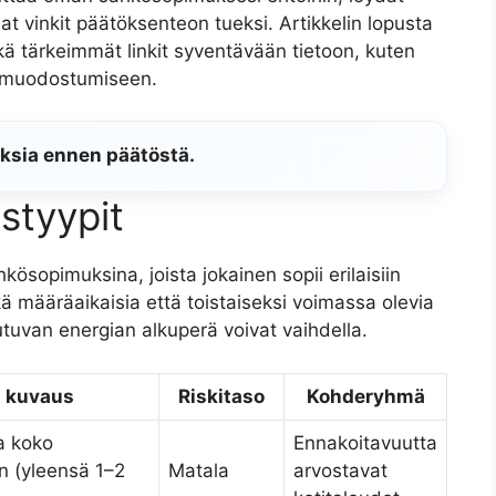
t vinkit päätöksenteon tueksi. Artikkelin lopusta
ä tärkeimmät linkit syventävään tietoon, kuten
 muodostumiseen.
uksia ennen päätöstä.
styypit
kösopimuksina, joista jokainen sopii erilaisiin
 sekä määräaikaisia että toistaiseksi voimassa olevia
utuvan energian alkuperä voivat vaihdella.
 kuvaus
Riskitaso
Kohderyhmä
a koko
Ennakoitavuutta
 (yleensä 1–2
Matala
arvostavat