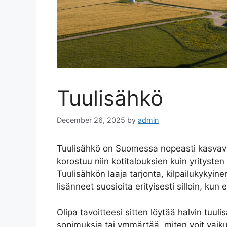
Tuulisähkö
December 26, 2025
by
admin
Tuulisähkö on Suomessa nopeasti kasvava
korostuu niin kotitalouksien kuin yritysten
Tuulisähkön laaja tarjonta, kilpailukykyin
lisänneet suosioita erityisesti silloin, kun
Olipa tavoitteesi sitten löytää halvin tuul
sopimuksia tai ymmärtää, miten voit vaik