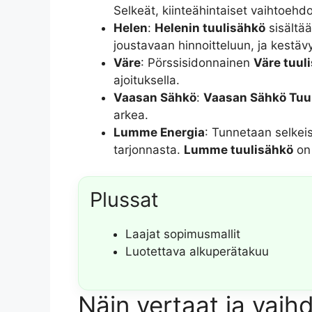
Selkeät, kiinteähintaiset vaihtoehdo
Helen
:
Helenin tuulisähkö
sisältä
joustavaan hinnoitteluun, ja kestäv
Väre
: Pörssisidonnainen
Väre tuul
ajoituksella.
Vaasan Sähkö
:
Vaasan Sähkö Tuu
arkea.
Lumme Energia
: Tunnetaan selkei
tarjonnasta.
Lumme tuulisähkö
on 
Plussat
Laajat sopimusmallit
Luotettava alkuperätakuu
Näin vertaat ja vaih