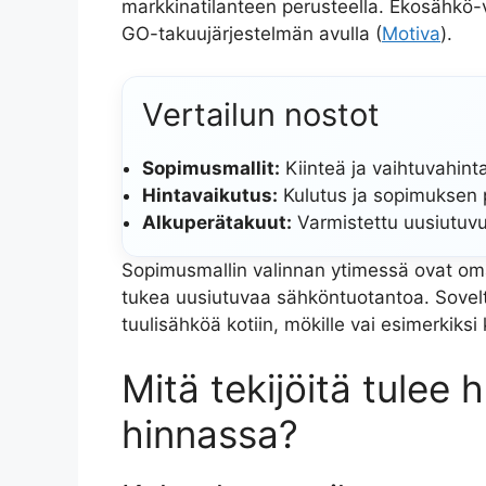
markkinatilanteen perusteella. Ekosähkö
GO-takuujärjestelmän avulla (
Motiva
).
Vertailun nostot
Sopimusmallit:
Kiinteä ja vaihtuvahint
Hintavaikutus:
Kulutus ja sopimuksen p
Alkuperätakuut:
Varmistettu uusiutuv
Sopimusmallin valinnan ytimessä ovat oma
tukea uusiutuvaa sähköntuotantoa. Sovel
tuulisähköä kotiin, mökille vai esimerkiksi
Mitä tekijöitä tulee
hinnassa?