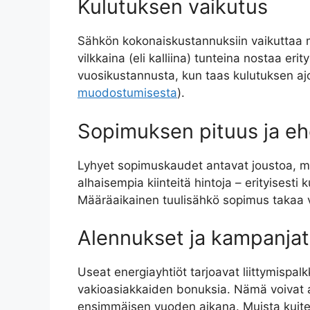
Kulutuksen vaikutus
Sähkön kokonaiskustannuksiin vaikuttaa me
vilkkaina (eli kalliina) tunteina nostaa eri
vuosikustannusta, kun taas kulutuksen ajo
muodostumisesta
).
Sopimuksen pituus ja e
Lyhyet sopimuskaudet antavat joustoa, mut
alhaisempia kiinteitä hintoja – erityisesti
Määräaikainen tuulisähkö sopimus takaa va
Alennukset ja kampanjat
Useat energiayhtiöt tarjoavat liittymispal
vakioasiakkaiden bonuksia. Nämä voivat a
ensimmäisen vuoden aikana. Muista kuite