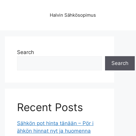
Halvin Sähkösopimus
Search
Search
Recent Posts
Sähkön pot hinta tänään – Pör i
ähkön hinnat nyt ja huomenna