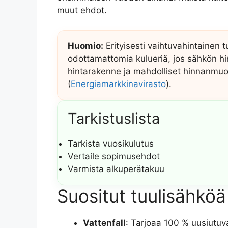
muut ehdot.
Huomio:
Erityisesti vaihtuvahintainen 
odottamattomia kulueriä, jos sähkön h
hintarakenne ja mahdolliset hinnanmu
(
Energiamarkkinavirasto
).
Tarkistuslista
Tarkista vuosikulutus
Vertaile sopimusehdot
Varmista alkuperätakuu
Suositut tuulisähkö
Vattenfall
: Tarjoaa 100 % uusiutuv