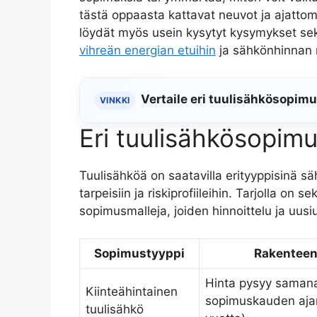
tästä oppaasta kattavat neuvot ja ajattoma
löydät myös usein kysytyt kysymykset sek
vihreän energian etuihin
ja sähkönhinnan
Vertaile eri tuulisähkösopim
VINKKI
Eri tuulisähkösopimu
Tuulisähköä on saatavilla erityyppisinä säh
tarpeisiin ja riskiprofiileihin. Tarjolla on
sopimusmalleja, joiden hinnoittelu ja uusi
Sopimustyyppi
Rakenteen
Hinta pysyy saman
Kiinteähintainen
sopimuskauden ajan
tuulisähkö