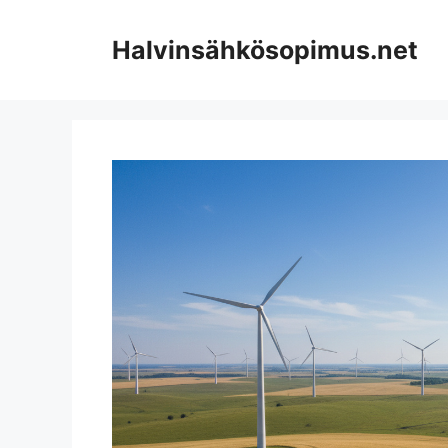
Skip
to
Halvinsähkösopimus.net
content