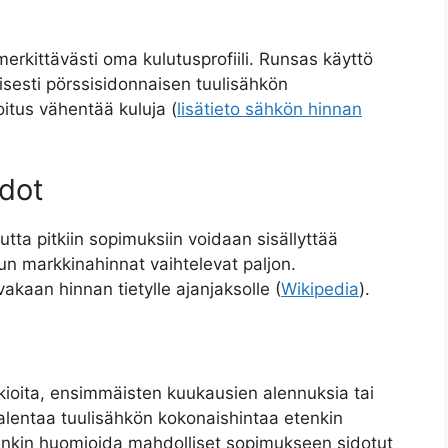
rkittävästi oma kulutusprofiili. Runsas käyttö
tyisesti pörssisidonnaisen tuulisähkön
itus vähentää kuluja (
lisätieto sähkön hinnan
hdot
ta pitkiin sopimuksiin voidaan sisällyttää
 kun markkinahinnat vaihtelevat paljon.
kaan hinnan tietylle ajanjaksolle (
Wikipedia
).
kkioita, ensimmäisten kuukausien alennuksia tai
lentaa tuulisähkön kokonaishintaa etenkin
nkin huomioida mahdolliset sopimukseen sidotut