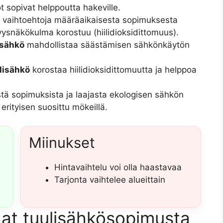
t sopivat helppoutta hakeville.
ä vaihtoehtoja määräaikaisesta sopimuksesta
yysnäkökulma korostuu (hiilidioksidittomuus).
isähkö
mahdollistaa säästämisen sähkönkäytön
lisähkö
korostaa hiilidioksidittomuutta ja helppoa
stä sopimuksista ja laajasta ekologisen sähkön
erityisen suosittu mökeillä.
Miinukset
Hintavaihtelu voi olla haastavaa
Tarjonta vaihtelee alueittain
dat tuulisähkösopimusta