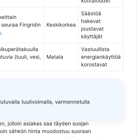
kotitaloudet
Säästöä
eittain
hakevat
seuraa Fingridin
Keskikorkea
joustavat
a
.
käyttäjät
alkuperätakuulla
Vastuullista
uvia (tuuli, vesi,
Matala
energiankäyttöä
korostavat
iutuvalla tuulivoimalla, varmennetulla
en, jolloin asiakas saa täyden suojan
jolloin sähkön hinta muodostuu suoraan