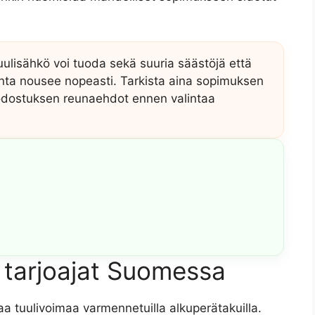
tuulisähkö voi tuoda sekä suuria säästöjä että
inta nousee nopeasti. Tarkista aina sopimuksen
odostuksen reunaehdot ennen valintaa
ä tarjoajat Suomessa
aa tuulivoimaa varmennetuilla alkuperätakuilla.