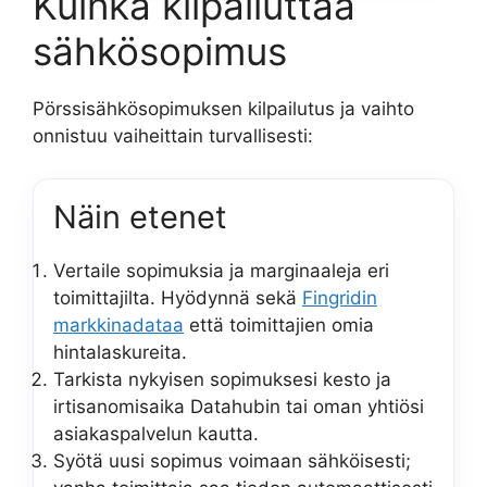
Kuinka kilpailuttaa
sähkösopimus
Pörssisähkösopimuksen kilpailutus ja vaihto
onnistuu vaiheittain turvallisesti:
Näin etenet
Vertaile sopimuksia ja marginaaleja eri
toimittajilta. Hyödynnä sekä
Fingridin
markkinadataa
että toimittajien omia
hintalaskureita.
Tarkista nykyisen sopimuksesi kesto ja
irtisanomisaika Datahubin tai oman yhtiösi
asiakaspalvelun kautta.
Syötä uusi sopimus voimaan sähköisesti;