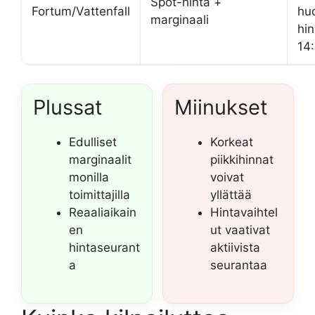
Spot-hinta +
Fortum/Vattenfall
hu
marginaali
hin
14
Plussat
Miinukset
Edulliset
Korkeat
marginaalit
piikkihinnat
monilla
voivat
toimittajilla
yllättää
Reaaliaikain
Hintavaihtel
en
ut vaativat
hintaseurant
aktiivista
a
seurantaa