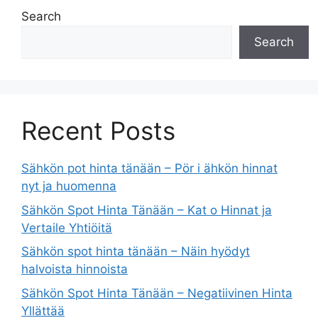
Search
Search
Recent Posts
Sähkön pot hinta tänään – Pör i ähkön hinnat
nyt ja huomenna
Sähkön Spot Hinta Tänään – Kat o Hinnat ja
Vertaile Yhtiöitä
Sähkön spot hinta tänään – Näin hyödyt
halvoista hinnoista
Sähkön Spot Hinta Tänään – Negatiivinen Hinta
Yllättää