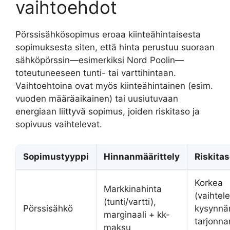
vaihtoehdot
Pörssisähkösopimus eroaa kiinteähintaisesta
sopimuksesta siten, että hinta perustuu suoraan
sähköpörssin—esimerkiksi Nord Poolin—
toteutuneeseen tunti- tai varttihintaan.
Vaihtoehtoina ovat myös kiinteähintainen (esim.
vuoden määräaikainen) tai uusiutuvaan
energiaan liittyvä sopimus, joiden riskitaso ja
sopivuus vaihtelevat.
Sopimustyyppi
Hinnanmäärittely
Riskita
Korkea
Markkinahinta
(vaihtel
(tunti/vartti),
Pörssisähkö
kysynnä
marginaali + kk-
tarjonna
maksu