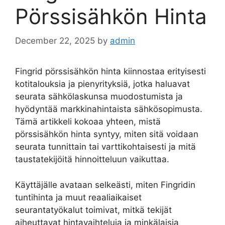
Pörssisähkön Hinta
December 22, 2025
by
admin
Fingrid pörssisähkön hinta kiinnostaa erityisesti
kotitalouksia ja pienyrityksiä, jotka haluavat
seurata sähkölaskunsa muodostumista ja
hyödyntää markkinahintaista sähkösopimusta.
Tämä artikkeli kokoaa yhteen, mistä
pörssisähkön hinta syntyy, miten sitä voidaan
seurata tunnittain tai varttikohtaisesti ja mitä
taustatekijöitä hinnoitteluun vaikuttaa.
Käyttäjälle avataan selkeästi, miten Fingridin
tuntihinta ja muut reaaliaikaiset
seurantatyökalut toimivat, mitkä tekijät
aiheuttavat hintavaihteluja ja minkälaisia