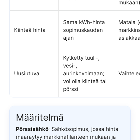
mukaan
Sama kWh-hinta
Matala (
Kiinteä hinta
sopimuskauden
markkina
ajan
asiakkaa
Kytketty tuuli-,
vesi-,
Uusiutuva
aurinkovoimaan;
Vaihtele
voi olla kiinteä tai
pörssi
Määritelmä
Pörssisähkö
: Sähkösopimus, jossa hinta
määräytyy markkinatilanteen mukaan ja