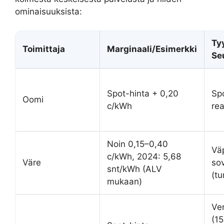
ominaisuuksista:
Ty
Toimittaja
Marginaali/Esimerkki
Se
Spot-hinta + 0,20
Sp
Oomi
c/kWh
rea
Noin 0,15–0,40
Vä
c/kWh, 2024: 5,68
Väre
sov
snt/kWh (ALV
(tu
mukaan)
Ve
(15