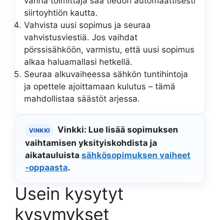
vanha toimittaja saa tiedon automaattisesti
siirtoyhtiön kautta.
Vahvista uusi sopimus ja seuraa
vahvistusviestiä. Jos vaihdat
pörssisähköön, varmistu, että uusi sopimus
alkaa haluamallasi hetkellä.
Seuraa alkuvaiheessa sähkön tuntihintoja
ja opettele ajoittamaan kulutus – tämä
mahdollistaa säästöt arjessa.
Vinkki: Lue lisää sopimuksen
VINKKI
vaihtamisen yksityiskohdista ja
aikatauluista
sähkösopimuksen vaiheet
-oppaasta
.
Usein kysytyt
kysymykset