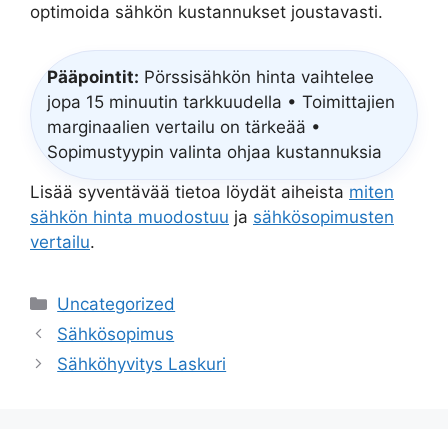
optimoida sähkön kustannukset joustavasti.
Pääpointit:
Pörssisähkön hinta vaihtelee
jopa 15 minuutin tarkkuudella • Toimittajien
marginaalien vertailu on tärkeää •
Sopimustyypin valinta ohjaa kustannuksia
Lisää syventävää tietoa löydät aiheista
miten
sähkön hinta muodostuu
ja
sähkösopimusten
vertailu
.
Categories
Uncategorized
Sähkösopimus
Sähköhyvitys Laskuri