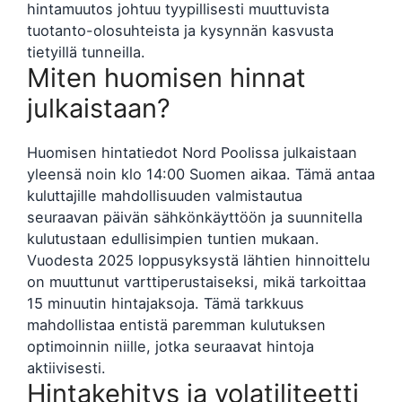
hintamuutos johtuu tyypillisesti muuttuvista
tuotanto-olosuhteista ja kysynnän kasvusta
tietyillä tunneilla.
Miten huomisen hinnat
julkaistaan?
Huomisen hintatiedot Nord Poolissa julkaistaan
yleensä noin klo 14:00 Suomen aikaa. Tämä antaa
kuluttajille mahdollisuuden valmistautua
seuraavan päivän sähkönkäyttöön ja suunnitella
kulutustaan edullisimpien tuntien mukaan.
Vuodesta 2025 loppusyksystä lähtien hinnoittelu
on muuttunut varttiperustaiseksi, mikä tarkoittaa
15 minuutin hintajaksoja. Tämä tarkkuus
mahdollistaa entistä paremman kulutuksen
optimoinnin niille, jotka seuraavat hintoja
aktiivisesti.
Hintakehitys ja volatiliteetti