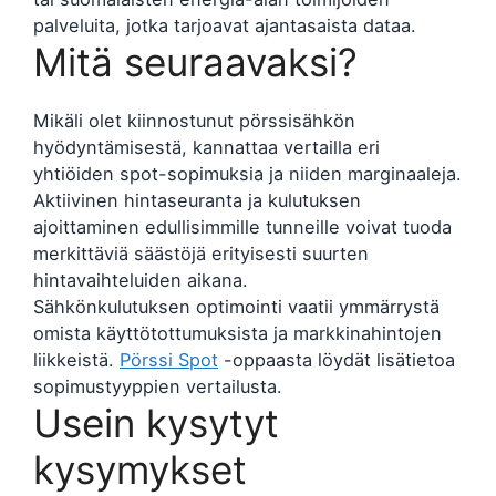
palveluita, jotka tarjoavat ajantasaista dataa.
Mitä seuraavaksi?
Mikäli olet kiinnostunut pörssisähkön
hyödyntämisestä, kannattaa vertailla eri
yhtiöiden spot-sopimuksia ja niiden marginaaleja.
Aktiivinen hintaseuranta ja kulutuksen
ajoittaminen edullisimmille tunneille voivat tuoda
merkittäviä säästöjä erityisesti suurten
hintavaihteluiden aikana.
Sähkönkulutuksen optimointi vaatii ymmärrystä
omista käyttötottumuksista ja markkinahintojen
liikkeistä.
Pörssi Spot
-oppaasta löydät lisätietoa
sopimustyyppien vertailusta.
Usein kysytyt
kysymykset