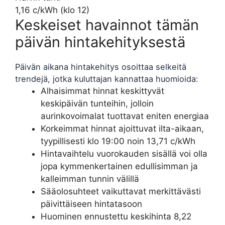
1,16 c/kWh (klo 12)
Keskeiset havainnot tämän
päivän hintakehityksestä
Päivän aikana hintakehitys osoittaa selkeitä
trendejä, jotka kuluttajan kannattaa huomioida:
Alhaisimmat hinnat keskittyvät
keskipäivän tunteihin, jolloin
aurinkovoimalat tuottavat eniten energiaa
Korkeimmat hinnat ajoittuvat ilta-aikaan,
tyypillisesti klo 19:00 noin 13,71 c/kWh
Hintavaihtelu vuorokauden sisällä voi olla
jopa kymmenkertainen edullisimman ja
kalleimman tunnin välillä
Sääolosuhteet vaikuttavat merkittävästi
päivittäiseen hintatasoon
Huominen ennustettu keskihinta 8,22