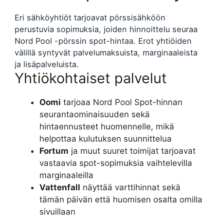
Eri sähköyhtiöt tarjoavat pörssisähköön
perustuvia sopimuksia, joiden hinnoittelu seuraa
Nord Pool -pörssin spot-hintaa. Erot yhtiöiden
välillä syntyvät palvelumaksuista, marginaaleista
ja lisäpalveluista.
Yhtiökohtaiset palvelut
Oomi
tarjoaa Nord Pool Spot-hinnan
seurantaominaisuuden sekä
hintaennusteet huomennelle, mikä
helpottaa kulutuksen suunnittelua
Fortum
ja muut suuret toimijat tarjoavat
vastaavia spot-sopimuksia vaihtelevilla
marginaaleilla
Vattenfall
näyttää varttihinnat sekä
tämän päivän että huomisen osalta omilla
sivuillaan