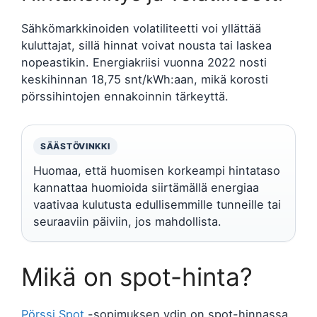
Sähkömarkkinoiden volatiliteetti voi yllättää
kuluttajat, sillä hinnat voivat nousta tai laskea
nopeastikin. Energiakriisi vuonna 2022 nosti
keskihinnan 18,75 snt/kWh:aan, mikä korosti
pörssihintojen ennakoinnin tärkeyttä.
SÄÄSTÖVINKKI
Huomaa, että huomisen korkeampi hintataso
kannattaa huomioida siirtämällä energiaa
vaativaa kulutusta edullisemmille tunneille tai
seuraaviin päiviin, jos mahdollista.
Mikä on spot-hinta?
Pörssi Spot
-sopimuksen ydin on spot-hinnassa,