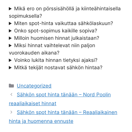
Mikä ero on pörssisähöllä ja kiinteähintaisella
sopimuksella?
Miten spot-hinta vaikuttaa sähkölaskuun?
Onko spot-sopimus kaikille sopiva?
Milloin huomisen hinnat julkaistaan?
Miksi hinnat vaihtelevat niin paljon
vuorokauden aikana?
Voinko lukita hinnan tietyksi ajaksi?
Mitkä tekijät nostavat sähkön hintaa?
Categories
Uncategorized
Sähkön spot hinta tänään – Nord Poolin
reaaliaikaiset hinnat
Sähkön spot hinta tänään – Reaaliaikainen
hinta ja huomenna ennuste