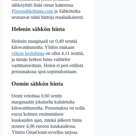
sähköyhtiö lisää oman katteensa.
Pörssisähköhinta.com
ja Sähkötutka
seuraavat näitä hintoja reaaliaikaisesti.
Helenin sähkön hinta
Helenin marginaali on 0,49 senttiä
kilowattitunnilta. Yhtiön mukaan
viikon keskihinta
on ollut 4,11 senttiä,
ja tämän hetken hinta vaihtelee
varttitunneittain. Helen ei peri erillistä
perusmaksua spot-sopimuksistaan.
Oomin sähkön hinta
Oomi veloittaa 0,60 sentin
marginaalin jokaiselta kulutetulta
kilowattitunnilta. Perusmaksu on nolla
euroa kolmen ensimmäisen
kuukauden ajan, minkä jälkeen hinta
nousee 4,96 euroon kuukaudessa.
Yhtiön OmaOomi-sovellus tarjoaa