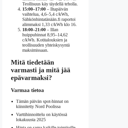
Teollisuus käy täydellä teholla.
15:00–17:00
– Iltapäivän
vaihtelua, 4,6–5,4 c/kWh,
Sähkönhintatänään.fi raportoi
alimmaksi 1,33 c/kWh klo 16.
18:00–21:00
– Illan
huippuhinnat 8,95–14,62
c/kWh. Kotitalouksien ja
teollisuuden yhteiskysyntä
maksimissaan.
Mitä tiedetään
varmasti ja mitä jää
epävarmaksi?
Varmaa tietoa
Tämän päivän spot-hinnat on
kiinnitetty Nord Poolissa
Varttihinnoittelu on käytössä
lokakuusta 2025
Hinta on sama kaikille toimijoille