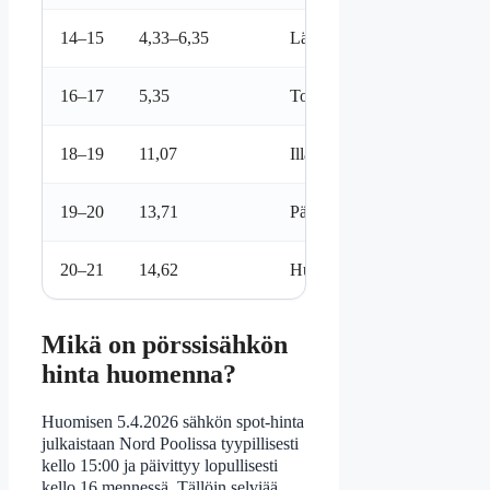
14–15
4,33–6,35
Lähteiden vaihtelua
16–17
5,35
Toinen lähde: 1,33 (alin)
18–19
11,07
Illan nousu alkaa
19–20
13,71
Päivän korkein
20–21
14,62
Huippukysyntä jatkuu
Mikä on pörssisähkön
hinta huomenna?
Huomisen 5.4.2026 sähkön spot-hinta
julkaistaan Nord Poolissa tyypillisesti
kello 15:00 ja päivittyy lopullisesti
kello 16 mennessä. Tällöin selviää