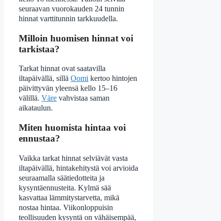
seuraavan vuorokauden 24 tunnin
hinnat varttitunnin tarkkuudella.
Milloin huomisen hinnat voi
tarkistaa?
Tarkat hinnat ovat saatavilla
iltapäivällä, sillä
Oomi
kertoo hintojen
päivittyvän yleensä kello 15–16
välillä.
Väre
vahvistaa saman
aikataulun.
Miten huomista hintaa voi
ennustaa?
Vaikka tarkat hinnat selviävät vasta
iltapäivällä, hintakehitystä voi arvioida
seuraamalla säätiedotteita ja
kysyntäennusteita. Kylmä sää
kasvattaa lämmitystarvetta, mikä
nostaa hintaa. Viikonloppuisin
teollisuuden kysyntä on vähäisempää,