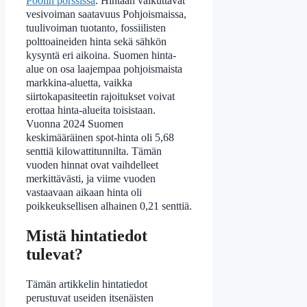
Poolin pörssissä
. Hintaan vaikuttavat
vesivoiman saatavuus Pohjoismaissa,
tuulivoiman tuotanto, fossiilisten
polttoaineiden hinta sekä sähkön
kysyntä eri aikoina. Suomen hinta-
alue on osa laajempaa pohjoismaista
markkina-aluetta, vaikka
siirtokapasiteetin rajoitukset voivat
erottaa hinta-alueita toisistaan.
Vuonna 2024 Suomen
keskimääräinen spot-hinta oli 5,68
senttiä kilowattitunnilta. Tämän
vuoden hinnat ovat vaihdelleet
merkittävästi, ja viime vuoden
vastaavaan aikaan hinta oli
poikkeuksellisen alhainen 0,21 senttiä.
Mistä hintatiedot
tulevat?
Tämän artikkelin hintatiedot
perustuvat useiden itsenäisten