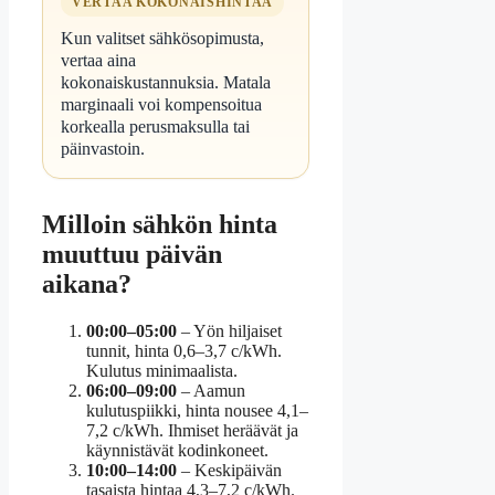
VERTAA KOKONAISHINTAA
Kun valitset sähkösopimusta,
vertaa aina
kokonaiskustannuksia. Matala
marginaali voi kompensoitua
korkealla perusmaksulla tai
päinvastoin.
Milloin sähkön hinta
muuttuu päivän
aikana?
00:00–05:00
– Yön hiljaiset
tunnit, hinta 0,6–3,7 c/kWh.
Kulutus minimaalista.
06:00–09:00
– Aamun
kulutuspiikki, hinta nousee 4,1–
7,2 c/kWh. Ihmiset heräävät ja
käynnistävät kodinkoneet.
10:00–14:00
– Keskipäivän
tasaista hintaa 4,3–7,2 c/kWh.