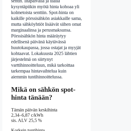
sentin. Iltapäivällä ja illalla
kysyntäpiikin myötä hinta kohoaa yli
kolmetoista senttiin. Spot-hinta on
kaikille pörssisähkön asiakkaille sama,
mutta sähköyhtiöt lisäävät siihen omat
marginaalinsa ja perusmaksunsa.
Pörssisähkön hinta määräytyy
edellisenä päivänä käytävässä
huutokaupassa, jossa ostajat ja myyjät
kohtaavat. Lokakuusta 2025 lähtien
järjestelmä on siirtynyt
varttihinnoitteluun, mikä tarkoittaa
tarkempaa hintavaihtelua kuin
aiemmin tuntihinnoittelussa.
Mikä on sähkön spot-
hinta tänään?
Tämän päivän keskihinta
2,34–6,87 c/kWh
sis. ALV 25,5 %
Korkein tuntihinta