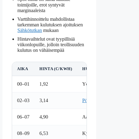
toimijoille, erot syntyvät
marginaaleista
Varttihinnoittelu mahdollistaa
tarkemman kulutuksen ajoituksen
Sähkötutkan
mukaan
Hintavaihtelut ovat tyypillisiä
viikonlopuille, jolloin teollisuuden
kulutus on vähäisempää
AIKA
HINTA (C/KWH)
HUOMIO
00–01
1,92
Yön alin vaihtelu
02–03
3,14
Pörssisähköä.fi
06–07
4,90
Aamun nousu
08–09
6,53
Kysynnän kasvu