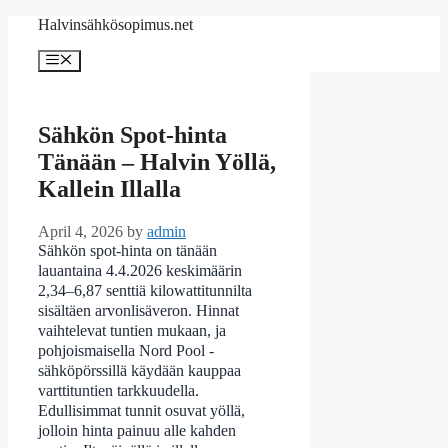
Skip
Halvinsähkösopimus.net
to
content
Menu
Sähkön Spot-hinta
Tänään – Halvin Yöllä,
Kallein Illalla
April 4, 2026
by
admin
Sähkön spot-hinta on tänään
lauantaina 4.4.2026 keskimäärin
2,34–6,87 senttiä kilowattitunnilta
sisältäen arvonlisäveron. Hinnat
vaihtelevat tuntien mukaan, ja
pohjoismaisella Nord Pool -
sähköpörssillä käydään kauppaa
varttituntien tarkkuudella.
Edullisimmat tunnit osuvat yöllä,
jolloin hinta painuu alle kahden