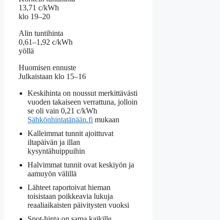
13,71 c/kWh
klo 19–20
Alin tuntihinta
0,61–1,92 c/kWh
yöllä
Huomisen ennuste
Julkaistaan klo 15–16
Keskihinta on noussut merkittävästi
vuoden takaiseen verrattuna, jolloin
se oli vain 0,21 c/kWh
Sähkönhintatänään.fi
mukaan
Kalleimmat tunnit ajoittuvat
iltapäivän ja illan
kysyntähuippuihin
Halvimmat tunnit ovat keskiyön ja
aamuyön välillä
Lähteet raportoivat hieman
toisistaan poikkeavia lukuja
reaaliaikaisten päivitysten vuoksi
Spot-hinta on sama kaikille