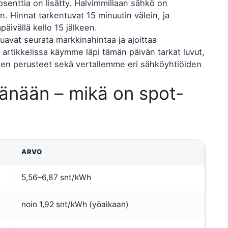
rosenttia on lisätty. Halvimmillaan sähkö on
n. Hinnat tarkentuvat 15 minuutin välein, ja
apäivällä kello 15 jälkeen.
aluavat seurata markkinahintaa ja ajoittaa
 artikkelissa käymme läpi tämän päivän tarkat luvut,
n perusteet sekä vertailemme eri sähköyhtiöiden
tänään – mikä on spot-
ARVO
5,56–6,87 snt/kWh
noin 1,92 snt/kWh (yöaikaan)