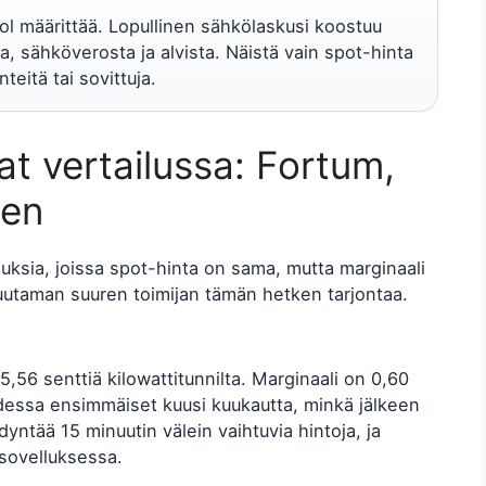
ol määrittää. Lopullinen sähkölaskusi koostuu
, sähköverosta ja alvista. Näistä vain spot-hinta
teitä tai sovittuja.
t vertailussa: Fortum,
len
uksia, joissa spot-hinta on sama, mutta marginaali
uutaman suuren toimijan tämän hetken tarjontaa.
,56 senttiä kilowattitunnilta. Marginaali on 0,60
essa ensimmäiset kuusi kuukautta, minkä jälkeen
tää 15 minuutin välein vaihtuvia hintoja, ja
sovelluksessa.