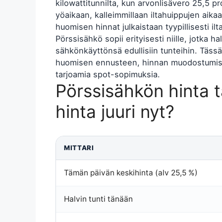
kilowattitunnilta, kun arvonlisävero 25,5 p
yöaikaan, kalleimmillaan iltahuippujen aikaa
huomisen hinnat julkaistaan tyypillisesti ilt
Pörssisähkö sopii erityisesti niille, jotka h
sähkönkäyttönsä edullisiin tunteihin. Tässä
huomisen ennusteen, hinnan muodostumise
tarjoamia spot-sopimuksia.
Pörssisähkön hinta 
hinta juuri nyt?
MITTARI
Tämän päivän keskihinta (alv 25,5 %)
Halvin tunti tänään