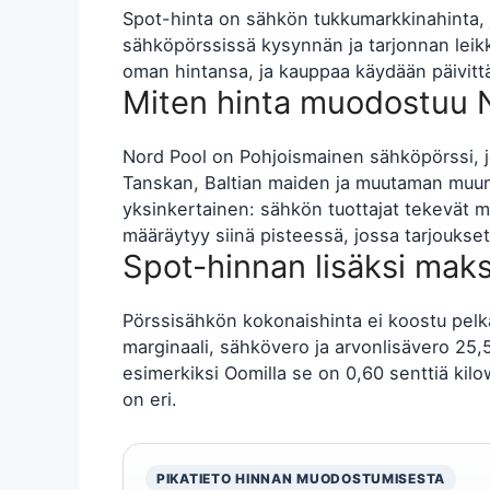
Spot-hinta on sähkön tukkumarkkinahinta, j
sähköpörssissä kysynnän ja tarjonnan leik
oman hintansa, ja kauppaa käydään päivittä
Miten hinta muodostuu 
Nord Pool on Pohjoismainen sähköpörssi, 
Tanskan, Baltian maiden ja muutaman muun
yksinkertainen: sähkön tuottajat tekevät my
määräytyy siinä pisteessä, jossa tarjoukse
Spot-hinnan lisäksi maks
Pörssisähkön kokonaishinta ei koostu pelk
marginaali, sähkövero ja arvonlisävero 25,5 
esimerkiksi Oomilla se on 0,60 senttiä kilowa
on eri.
PIKATIETO HINNAN MUODOSTUMISESTA