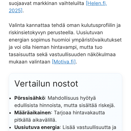
suojaavat markkinan vaihteluilta
[Helen.fi,
2025]
.
Valinta kannattaa tehdä oman kulutusprofiilin ja
riskinsietokyvyn perusteella. Uusiutuvan
energian sopimus huomioi ympäristövaikutukset
ja voi olla hieman hintavampi, mutta tuo
tasaisuutta sekä vastuullisuuden näkökulmaa
mukaan valintaan
[Motiva.fi]
.
Vertailun nostot
Pörssisähkö
: Mahdollisuus hyötyä
edullisista hinnoista, mutta sisältää riskejä.
Määräaikainen
: Tarjoaa hintavakautta
pitkällä aikavälillä.
Uusiutuva energia
: Lisää vastuullisuutta ja