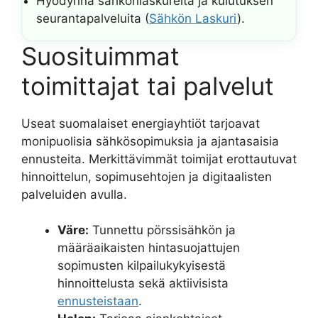
Hyödynnä sähkönlaskureita ja kulutuksen
seurantapalveluita (
Sähkön Laskuri
).
Suosituimmat
toimittajat tai palvelut
Useat suomalaiset energiayhtiöt tarjoavat
monipuolisia sähkösopimuksia ja ajantasaisia
ennusteita. Merkittävimmät toimijat erottautuvat
hinnoittelun, sopimusehtojen ja digitaalisten
palveluiden avulla.
Väre:
Tunnettu pörssisähkön ja
määräaikaisten hintasuojattujen
sopimusten kilpailukykyisestä
hinnoittelusta sekä aktiivisista
ennusteistaan
.