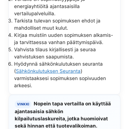
energiayhtiöitä ajantasaisilla
vertailupalveluilla.
Tarkista tulevan sopimuksen ehdot ja
mahdolliset muut kulut.
Kirjaa muistiin uuden sopimuksen alkamis-
ja tarvittaessa vanhan päättymispäivä.
Vahvista tilaus kirjallisesti ja seuraa
vahvistuksen saapumista.
Hyödynnä sähkönkulutuksen seuranta
(
Sähkönkulutuksen Seuranta
)
varmistaaksesi sopimuksen sopivuuden
arkeesi.
Nopein tapa vertailla on käyttää
VINKKI
ajantasaisia sähkön
kilpailutuslaskureita, jotka huomioivat
sekä hinnan että tuotevalikoiman.