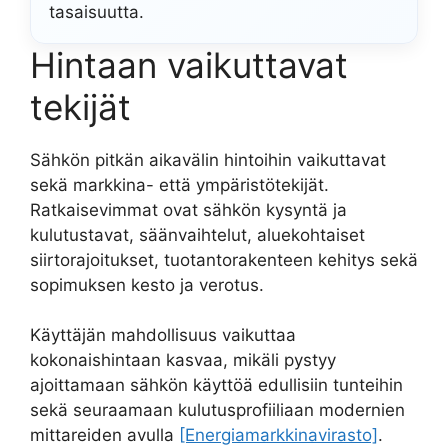
tasaisuutta.
Hintaan vaikuttavat
tekijät
Sähkön pitkän aikavälin hintoihin vaikuttavat
sekä markkina- että ympäristötekijät.
Ratkaisevimmat ovat sähkön kysyntä ja
kulutustavat, säänvaihtelut, aluekohtaiset
siirtorajoitukset, tuotantorakenteen kehitys sekä
sopimuksen kesto ja verotus.
Käyttäjän mahdollisuus vaikuttaa
kokonaishintaan kasvaa, mikäli pystyy
ajoittamaan sähkön käyttöä edullisiin tunteihin
sekä seuraamaan kulutusprofiiliaan modernien
mittareiden avulla
[Energiamarkkinavirasto]
.