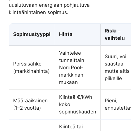
uusiutuvaan energiaan pohjautuva
kiinteähintainen sopimus.
Riski –
Sopimustyyppi
Hinta
vaihtelu
Vaihtelee
Suuri, voi
tunneittain
Pörssisähkö
säästää
NordPool-
(markkinahinta)
mutta altis
markkinan
piikeille
mukaan
Kiinteä €/kWh
Määräaikainen
Pieni,
koko
(1–2 vuotta)
ennustetta
sopimuskauden
Kiinteä tai