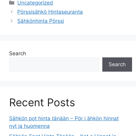
Categories
Uncategorized
Pörssisähkö Hintaseuranta
Sähkönhinta Pörssi
Search
Search
Recent Posts
Sähkön pot hinta tänään – Pör i ähkön hinnat
nyt ja huomenna