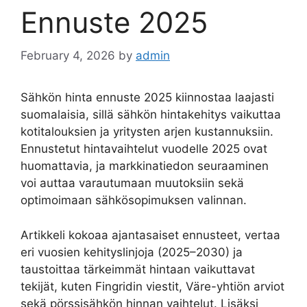
Ennuste 2025
February 4, 2026
by
admin
Sähkön hinta ennuste 2025 kiinnostaa laajasti
suomalaisia, sillä sähkön hintakehitys vaikuttaa
kotitalouksien ja yritysten arjen kustannuksiin.
Ennustetut hintavaihtelut vuodelle 2025 ovat
huomattavia, ja markkinatiedon seuraaminen
voi auttaa varautumaan muutoksiin sekä
optimoimaan sähkösopimuksen valinnan.
Artikkeli kokoaa ajantasaiset ennusteet, vertaa
eri vuosien kehityslinjoja (2025–2030) ja
taustoittaa tärkeimmät hintaan vaikuttavat
tekijät, kuten Fingridin viestit, Väre-yhtiön arviot
sekä pörssisähkön hinnan vaihtelut. Lisäksi