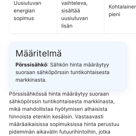
Uusiutuvan
vaihteleva,
Kohtalaine
energian
sisältää
pieni
sopimus
uusiutuvan
lisän
Määritelmä
Pörssisähkö
: Sähkön hinta määräytyy
suoraan sähköpörssin tuntikohtaisesta
markkinasta.
Pörssisähkössä hinta määräytyy suoraan
sähköpörssin tuntikohtaisesta markkinasta,
mikä mahdollistaa hyötymisen alhaisista
hinnoista etenkin kesäisin. Vastaavasti
määräaikaisissa sopimuksissa hinta perustuu
pidemmän aikavälin futuurihintoihin, jotka