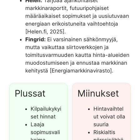
Helen:
Tarjoaa ajankohtaiset
markkinaraportit, futuuripohjaiset
määräaikaiset sopimukset ja uusiutuvaan
energiaan erikoistuneita vaihtoehtoja
[Helen.fi, 2025].
Fingrid:
Ei varsinainen sähkönmyyjä,
mutta vaikuttaa siirtoverkkojen ja
toimitusvarmuuden kautta hinta-alueiden
muodostumiseen ja ennustaa markkinan
kehitystä [Energiamarkkinavirasto].
Plussat
Miinukset
Kilpailukykyi
Hintavaihtel
set hinnat
ut voivat olla
Laaja
suuria
sopimusvali
Riskialtis
koima
pörssisähkö