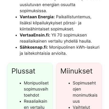
uusiutuvan energian osuutta
sopimuksissa.
Vantaan Energia:
Paikallistuntemus,
lisäksi kilpailukykyiset pörssi- ja
kiinteähintaiset sopimukset.
VertaaEnsin.fi:
Yli 70 sopimuksen
reaaliaikainen vertailu yhdellä haulla.
Sähkosnap.fi:
Monipuolinen kWh-laskuri
ja laitekohtaisia arvioita.
Plussat
Miinukset
Monipuoliset
Sopimuseht
sopimusvaih
ojen
toehdot
monimutkais
Reaaliaikain
uus
en vertailu
Vaihtelut