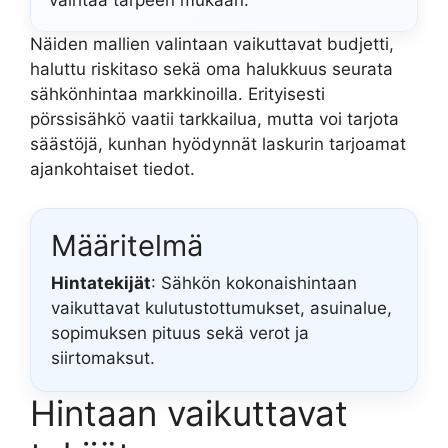
vaihtaa tarpeen mukaan.
Näiden mallien valintaan vaikuttavat budjetti,
haluttu riskitaso sekä oma halukkuus seurata
sähkönhintaa markkinoilla. Erityisesti
pörssisähkö vaatii tarkkailua, mutta voi tarjota
säästöjä, kunhan hyödynnät laskurin tarjoamat
ajankohtaiset tiedot.
Määritelmä
Hintatekijät
: Sähkön kokonaishintaan
vaikuttavat kulutustottumukset, asuinalue,
sopimuksen pituus sekä verot ja
siirtomaksut.
Hintaan vaikuttavat