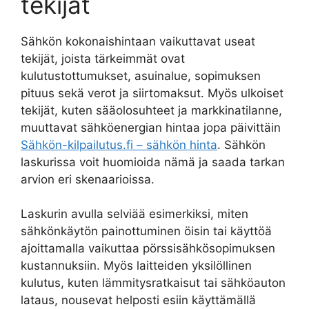
tekijät
Sähkön kokonaishintaan vaikuttavat useat
tekijät, joista tärkeimmät ovat
kulutustottumukset, asuinalue, sopimuksen
pituus sekä verot ja siirtomaksut. Myös ulkoiset
tekijät, kuten sääolosuhteet ja markkinatilanne,
muuttavat sähköenergian hintaa jopa päivittäin
Sähkön-kilpailutus.fi – sähkön hinta
. Sähkön
laskurissa voit huomioida nämä ja saada tarkan
arvion eri skenaarioissa.
Laskurin avulla selviää esimerkiksi, miten
sähkönkäytön painottuminen öisin tai käyttöä
ajoittamalla vaikuttaa pörssisähkösopimuksen
kustannuksiin. Myös laitteiden yksilöllinen
kulutus, kuten lämmitysratkaisut tai sähköauton
lataus, nousevat helposti esiin käyttämällä