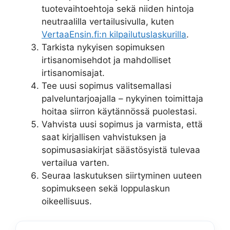
tuotevaihtoehtoja sekä niiden hintoja
neutraalilla vertailusivulla, kuten
VertaaEnsin.fi:n kilpailutuslaskurilla
.
Tarkista nykyisen sopimuksen
irtisanomisehdot ja mahdolliset
irtisanomisajat.
Tee uusi sopimus valitsemallasi
palveluntarjoajalla – nykyinen toimittaja
hoitaa siirron käytännössä puolestasi.
Vahvista uusi sopimus ja varmista, että
saat kirjallisen vahvistuksen ja
sopimusasiakirjat säästösyistä tulevaa
vertailua varten.
Seuraa laskutuksen siirtyminen uuteen
sopimukseen sekä loppulaskun
oikeellisuus.