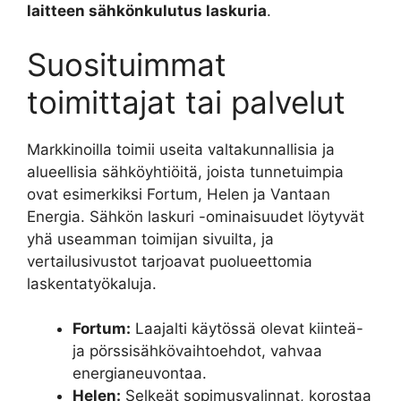
laitteen sähkönkulutus laskuria
.
Suosituimmat
toimittajat tai palvelut
Markkinoilla toimii useita valtakunnallisia ja
alueellisia sähköyhtiöitä, joista tunnetuimpia
ovat esimerkiksi Fortum, Helen ja Vantaan
Energia. Sähkön laskuri -ominaisuudet löytyvät
yhä useamman toimijan sivuilta, ja
vertailusivustot tarjoavat puolueettomia
laskentatyökaluja.
Fortum:
Laajalti käytössä olevat kiinteä-
ja pörssisähkövaihtoehdot, vahvaa
energianeuvontaa.
Helen:
Selkeät sopimusvalinnat, korostaa