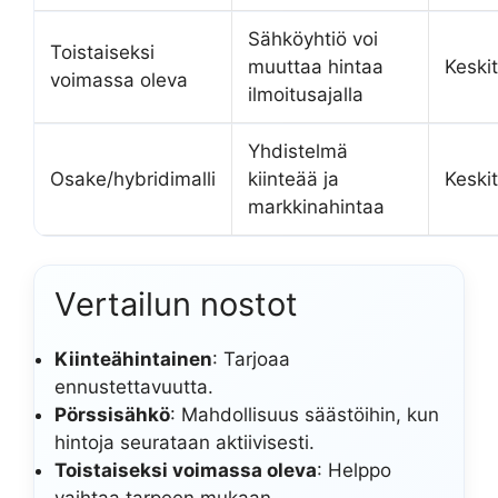
Sähköyhtiö voi
Toistaiseksi
muuttaa hintaa
Keski
voimassa oleva
ilmoitusajalla
Yhdistelmä
Osake/hybridimalli
kiinteää ja
Keski
markkinahintaa
Vertailun nostot
Kiinteähintainen
: Tarjoaa
ennustettavuutta.
Pörssisähkö
: Mahdollisuus säästöihin, kun
hintoja seurataan aktiivisesti.
Toistaiseksi voimassa oleva
: Helppo