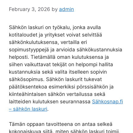
February 3, 2026
by
admin
Sähkön laskuri on työkalu, jonka avulla
kotitaloudet ja yritykset voivat selvittää
sähkönkulutuksensa, vertailla eri
sopimustyyppejä ja arvioida sähkökustannuksia
helposti. Tietämällä oman kulutuksensa ja
siihen vaikuttavat tekijät on helpompi hallita
kustannuksia sekä valita itselleen sopivin
sähkösopimus. Sähkön laskurit tukevat
päätöksentekoa esimerkiksi pörssisähkön ja
kiinteähintaisen sähkön vertailussa sekä
laitteiden kulutuksen seurannassa
Sähkosnap.fi
– sähkön laskuri
.
Tämän oppaan tavoitteena on antaa selkeä
kokonaiskuva siitä, miten sähkön laskuri toimii,