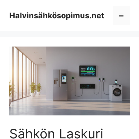
Skip
to
Halvinsähkösopimus.net
Menu
content
Sähkön Laskuri