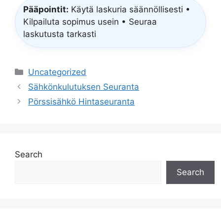
Pääpointit:
Käytä laskuria säännöllisesti •
Kilpailuta sopimus usein • Seuraa
laskutusta tarkasti
Categories
Uncategorized
Sähkönkulutuksen Seuranta
Pörssisähkö Hintaseuranta
Search
Search