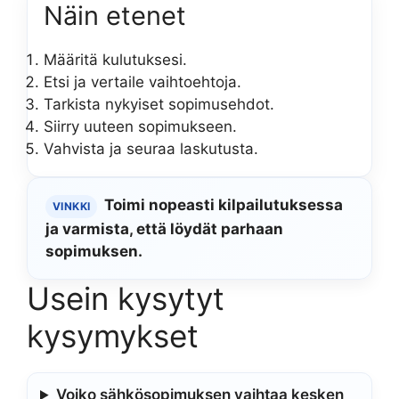
Näin etenet
Määritä kulutuksesi.
Etsi ja vertaile vaihtoehtoja.
Tarkista nykyiset sopimusehdot.
Siirry uuteen sopimukseen.
Vahvista ja seuraa laskutusta.
Toimi nopeasti kilpailutuksessa
VINKKI
ja varmista, että löydät parhaan
sopimuksen.
Usein kysytyt
kysymykset
Voiko sähkösopimuksen vaihtaa kesken