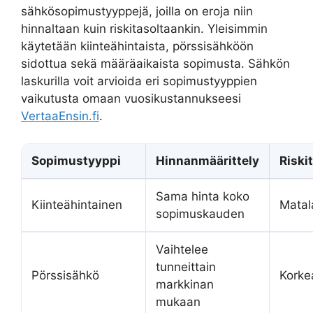
sähkösopimustyyppejä, joilla on eroja niin
hinnaltaan kuin riskitasoltaankin. Yleisimmin
käytetään kiinteähintaista, pörssisähköön
sidottua sekä määräaikaista sopimusta. Sähkön
laskurilla voit arvioida eri sopimustyyppien
vaikutusta omaan vuosikustannukseesi
VertaaEnsin.fi
.
Sopimustyyppi
Hinnanmäärittely
Riski
Sama hinta koko
Kiinteähintainen
Matal
sopimuskauden
Vaihtelee
tunneittain
Pörssisähkö
Korke
markkinan
mukaan