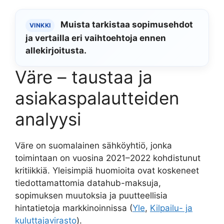
Muista tarkistaa sopimusehdot
VINKKI
ja vertailla eri vaihtoehtoja ennen
allekirjoitusta.
Väre – taustaa ja
asiakaspalautteiden
analyysi
Väre on suomalainen sähköyhtiö, jonka
toimintaan on vuosina 2021–2022 kohdistunut
kritiikkiä. Yleisimpiä huomioita ovat koskeneet
tiedottamattomia datahub-maksuja,
sopimuksen muutoksia ja puutteellisia
hintatietoja markkinoinnissa (
Yle
,
Kilpailu- ja
kuluttajavirasto
).