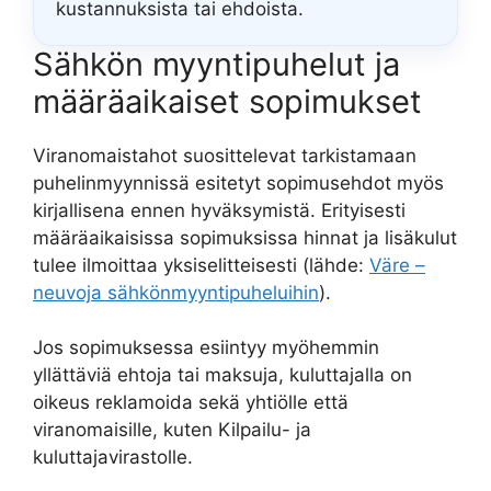
kustannuksista tai ehdoista.
Sähkön myyntipuhelut ja
määräaikaiset sopimukset
Viranomaistahot suosittelevat tarkistamaan
puhelinmyynnissä esitetyt sopimusehdot myös
kirjallisena ennen hyväksymistä. Erityisesti
määräaikaisissa sopimuksissa hinnat ja lisäkulut
tulee ilmoittaa yksiselitteisesti (lähde:
Väre –
neuvoja sähkönmyyntipuheluihin
).
Jos sopimuksessa esiintyy myöhemmin
yllättäviä ehtoja tai maksuja, kuluttajalla on
oikeus reklamoida sekä yhtiölle että
viranomaisille, kuten Kilpailu- ja
kuluttajavirastolle.