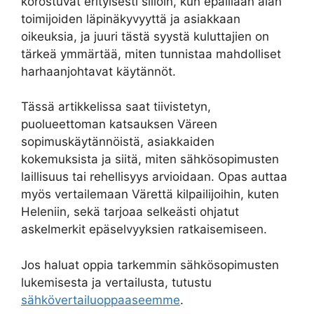
korostuvat erityisesti silloin, kun epäillään alan
toimijoiden läpinäkyvyyttä ja asiakkaan
oikeuksia, ja juuri tästä syystä kuluttajien on
tärkeä ymmärtää, miten tunnistaa mahdolliset
harhaanjohtavat käytännöt.
Tässä artikkelissa saat tiivistetyn,
puolueettoman katsauksen Väreen
sopimuskäytännöistä, asiakkaiden
kokemuksista ja siitä, miten sähkösopimusten
laillisuus tai rehellisyys arvioidaan. Opas auttaa
myös vertailemaan Värettä kilpailijoihin, kuten
Heleniin, sekä tarjoaa selkeästi ohjatut
askelmerkit epäselvyyksien ratkaisemiseen.
Jos haluat oppia tarkemmin sähkösopimusten
lukemisesta ja vertailusta, tutustu
sähkövertailuoppaaseemme
.