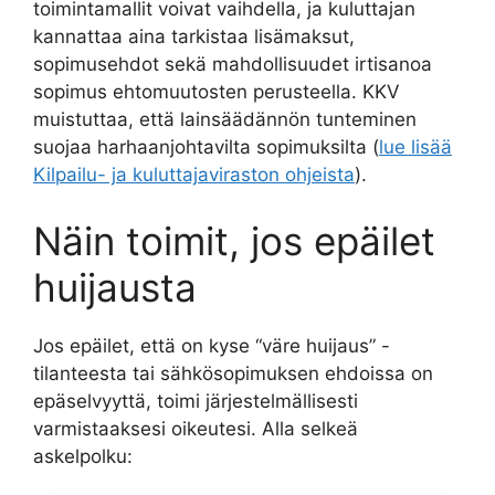
toimintamallit voivat vaihdella, ja kuluttajan
kannattaa aina tarkistaa lisämaksut,
sopimusehdot sekä mahdollisuudet irtisanoa
sopimus ehtomuutosten perusteella. KKV
muistuttaa, että lainsäädännön tunteminen
suojaa harhaanjohtavilta sopimuksilta (
lue lisää
Kilpailu- ja kuluttajaviraston ohjeista
).
Näin toimit, jos epäilet
huijausta
Jos epäilet, että on kyse “väre huijaus” -
tilanteesta tai sähkösopimuksen ehdoissa on
epäselvyyttä, toimi järjestelmällisesti
varmistaaksesi oikeutesi. Alla selkeä
askelpolku: