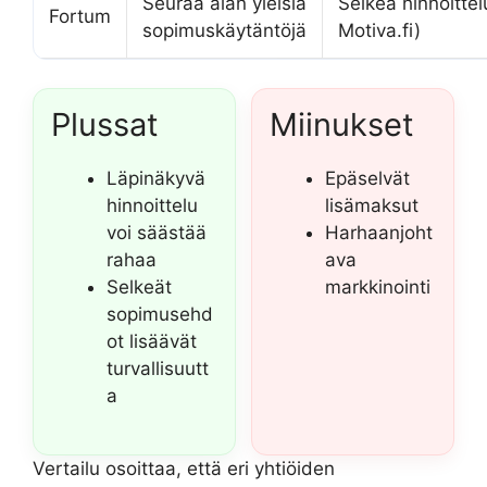
Seuraa alan yleisiä
Selkeä hinnoittelu
Fortum
sopimuskäytäntöjä
Motiva.fi)
Plussat
Miinukset
Läpinäkyvä
Epäselvät
hinnoittelu
lisämaksut
voi säästää
Harhaanjoht
rahaa
ava
Selkeät
markkinointi
sopimusehd
ot lisäävät
turvallisuutt
a
Vertailu osoittaa, että eri yhtiöiden