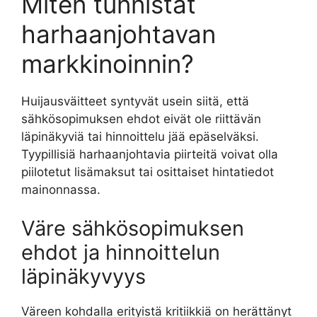
Miten tunnistat
harhaanjohtavan
markkinoinnin?
Huijausväitteet syntyvät usein siitä, että
sähkösopimuksen ehdot eivät ole riittävän
läpinäkyviä tai hinnoittelu jää epäselväksi.
Tyypillisiä harhaanjohtavia piirteitä voivat olla
piilotetut lisämaksut tai osittaiset hintatiedot
mainonnassa.
Väre sähkösopimuksen
ehdot ja hinnoittelun
läpinäkyvyys
Väreen kohdalla erityistä kritiikkiä on herättänyt