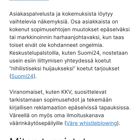
Asiakaspalvelusta ja kokemuksista löytyy
vaihtelevia näkemyksiä. Osa asiakkaista on
kokenut sopimusehtojen muutokset epäselväksi
tai markkinoinnin harhaanjohtavaksi, kun taas
toiset eivät ole kohdanneet ongelmia.
Keskustelupalstoilla, kuten Suomi24, nostetaan
usein esiin liittymisen yhteydessä koetut
“nihilistiseksi huijaukseksi” koetut tarjoukset
(
Suomi24
).
Viranomaiset, kuten KKV, suosittelevat
tarkistamaan sopimusehdot ja tekemään
kirjallisen reklamaation epäselvissä tapauksissa.
Väreellä on myös oma ilmoituskanava
väärinkäytösepäilyille (
Väre whistleblowing
).