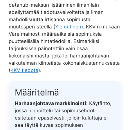
datahub-maksun lisääminen ilman lain
edellyttämää tiedotusvelvoitetta ja ilman
mahdollisuutta irtisanoa sopimusta
muutosperusteella (
Yle uutinen
). KKV:n mukaan
Väre mainosti määräaikaisia sopimuksia
puutteellisilla hintatiedoilla. Esimerkiksi
tarjouksissa painotettiin vain osaa
kokonaishinnasta, joka loi harhaanjohtavan
vaikutelman kiinteästä kokonaiskustannuksesta
(
KKV tiedote
).
Määritelmä
Harhaanjohtava markkinointi
: Käytäntö,
jossa hinnoittelu tai sopimusehdot
esitetään epäselvästi, jolloin kuluttaja ei
saa täyttä kuvaa sopimuksen