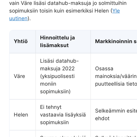
vain Väre lisäsi datahub-maksuja jo solmittuihin
sopimuksiin toisin kuin esimerkiksi Helen (
Yle
uutinen
).
Hinnoittelu ja
Yhtiö
Markkinoinnin s
lisämaksut
Lisäsi datahub-
maksuja 2022
Osassa
Väre
(yksipuolisesti
mainoksia/vääri
moniin
puutteellisia tiet
sopimuksiin)
Ei tehnyt
Selkeämmin esite
Helen
vastaavia lisäyksiä
ehdot
sopimuksiin