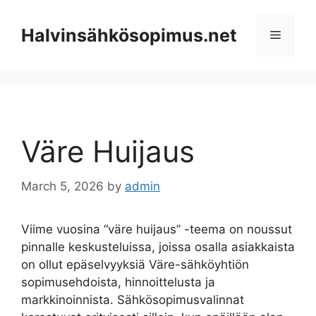
Skip
to
Halvinsähkösopimus.net
Menu
content
Väre Huijaus
March 5, 2026
by
admin
Viime vuosina “väre huijaus” -teema on noussut
pinnalle keskusteluissa, joissa osalla asiakkaista
on ollut epäselvyyksiä Väre-sähköyhtiön
sopimusehdoista, hinnoittelusta ja
markkinoinnista. Sähkösopimusvalinnat