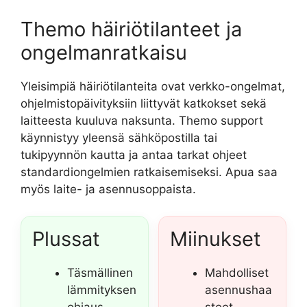
Themo häiriötilanteet ja
ongelmanratkaisu
Yleisimpiä häiriötilanteita ovat verkko-ongelmat,
ohjelmistopäivityksiin liittyvät katkokset sekä
laitteesta kuuluva naksunta. Themo support
käynnistyy yleensä sähköpostilla tai
tukipyynnön kautta ja antaa tarkat ohjeet
standardiongelmien ratkaisemiseksi. Apua saa
myös laite- ja asennusoppaista.
Plussat
Miinukset
Täsmällinen
Mahdolliset
lämmityksen
asennushaa
ohjaus
steet