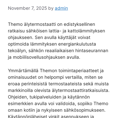
November 7, 2025
by
admin
Themo älytermostaatti on edistyksellinen
ratkaisu sähköisen lattia- ja kattolämmityksen
ohjaukseen. Sen avulla käyttäjät voivat
optimoida lämmityksen energiankulutusta
tekoälyn, sähkön reaaliaikaisen hintaseurannan
ja mobiilisovellusohjauksen avulla.
Ymmärtämällä Themon toimintaperiaatteet ja
ominaisuudet on helpompi vertailla, miten se
eroaa perinteisistä termostaateista sekä muista
markkinoilla olevista älytermostaattiratkaisuista.
Ohjeiden, tukipalveluiden ja käytännön
esimerkkien avulla voi validoida, sopiiko Themo
omaan kotiin ja nykyiseen sähkösopimukseen.
Käytännönläheiset vinkit asennukseen ja