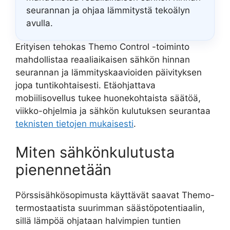
seurannan ja ohjaa lämmitystä tekoälyn
avulla.
Erityisen tehokas Themo Control -toiminto
mahdollistaa reaaliaikaisen sähkön hinnan
seurannan ja lämmityskaavioiden päivityksen
jopa tuntikohtaisesti. Etäohjattava
mobiilisovellus tukee huonekohtaista säätöä,
viikko-ohjelmia ja sähkön kulutuksen seurantaa
teknisten tietojen mukaisesti
.
Miten sähkönkulutusta
pienennetään
Pörssisähkösopimusta käyttävät saavat Themo-
termostaatista suurimman säästöpotentiaalin,
sillä lämpöä ohjataan halvimpien tuntien