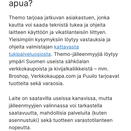
apua?
Themo tarjoaa jatkuvan asiakastuen, jonka
kautta voi saada teknistä tukea ja ohjeita
laitteen käyttöön ja vikatilanteisiin liittyen.
Yleisimpiin kysymyksiin löytyy vastauksia ja
ohjeita valmistajan
kattavasta
tukipalveluosiosta
. Themo-jälleenmyyjiä löytyy
ympäri Suomen useista sähköalan
verkkokaupoista ja kivijalkaliikkeistä – mm.
Broshop, Verkkokauppa.com ja Puuilo tarjoavat
tuotteita sekä varaosia.
Laite on saatavilla useissa kanavissa, mutta
jälleenmyyjien valinnassa voi tarkastella
saatavuutta, mahdollisia palveluita (kuten
asennustuki) sekä tuotteen varastotilanteen
nopeutta.