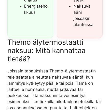
Energiateho
Naksuva
kkuus
ääni
joissakin
tilanteissa
Themo älytermostaatti
naksuu: Mitä kannattaa
tietää?
Joissain tapauksissa Themo-älytermostaatin
rele saattaa aiheuttaa naksuvaa ääntä, kun
lämmitys kytkeytyy päälle tai pois. Tämä on
laitteelle normaalia, mutta jatkuvaa tai
poikkeuksellista naksumista voi esiintyä
esimerkiksi liian tiukoilla aikatauluasetuksilla tai
jos asennuksessa on puutteita. Laiteohjeiden