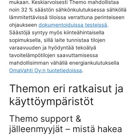
mukaan. Keskiarvoisesti Themo mahdollistaa
noin 32 % säästön sähkönkulutuksessa sähköllä
lämmitettävissä tiloissa verrattuna perinteiseen
ohjaukseen
dokumentoiduissa testeissä
.
Säästöjä syntyy myös kiinteähintaisella
sopimuksella, sillä laite tunnistaa tilojen
varaavuuden ja hyödyntää tekoälyä
tavoitelämpötilojen saavuttamisessa
mahdollisimman vähällä energiankulutuksella
OmaVahti Oy:n tuotetiedoissa
.
Themon eri ratkaisut ja
käyttöympäristöt
Themo support &
jälleenmyyjät – mistä hakea