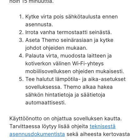
noin 15 minuuttia.
Kytke virta pois sähkötaulusta ennen
asennusta.
Irrota vanha termostaatti seinästä.
Aseta Themo seinärasiaan ja kytke
johdot ohjeiden mukaan.
Palauta virta, muodosta laitteen ja
kotiverkon välinen Wi‑Fi-yhteys
mobiilisovelluksen ohjeiden mukaisesti.
Tee halutut lämpötila- ja aika-asetukset
sovelluksessa. Themo alkaa hakea
sähkön hintatietoja ja säätietoja
automaattisesti.
Käyttöönotto on ohjattua sovelluksen kautta.
Tarvittaessa löytyy lisää ohjeita
teknisestä
asennusdokumentista
sekä aiheesta kertovasta