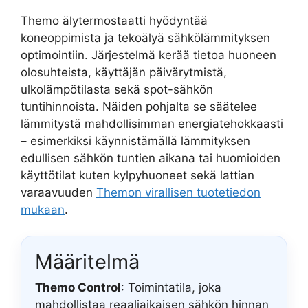
Themo älytermostaatti hyödyntää
koneoppimista ja tekoälyä sähkölämmityksen
optimointiin. Järjestelmä kerää tietoa huoneen
olosuhteista, käyttäjän päivärytmistä,
ulkolämpötilasta sekä spot-sähkön
tuntihinnoista. Näiden pohjalta se säätelee
lämmitystä mahdollisimman energiatehokkaasti
– esimerkiksi käynnistämällä lämmityksen
edullisen sähkön tuntien aikana tai huomioiden
käyttötilat kuten kylpyhuoneet sekä lattian
varaavuuden
Themon virallisen tuotetiedon
mukaan
.
Määritelmä
Themo Control
: Toimintatila, joka
mahdollistaa reaaliaikaisen sähkön hinnan