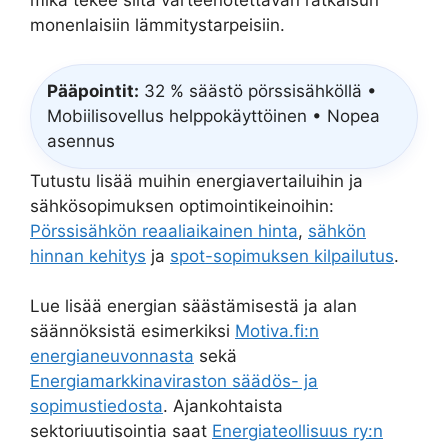
mikä tekee siitä varteenotettavan ratkaisun
monenlaisiin lämmitystarpeisiin.
Pääpointit:
32 % säästö pörssisähköllä •
Mobiilisovellus helppokäyttöinen • Nopea
asennus
Tutustu lisää muihin energiavertailuihin ja
sähkösopimuksen optimointikeinoihin:
Pörssisähkön reaaliaikainen hinta
,
sähkön
hinnan kehitys
ja
spot-sopimuksen kilpailutus
.
Lue lisää energian säästämisestä ja alan
säännöksistä esimerkiksi
Motiva.fi:n
energianeuvonnasta
sekä
Energiamarkkinaviraston säädös- ja
sopimustiedosta
. Ajankohtaista
sektoriuutisointia saat
Energiateollisuus ry:n