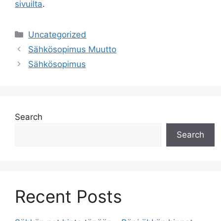
sivuilta
.
Categories
Uncategorized
Sähkösopimus Muutto
Sähkösopimus
Search
Search
Recent Posts