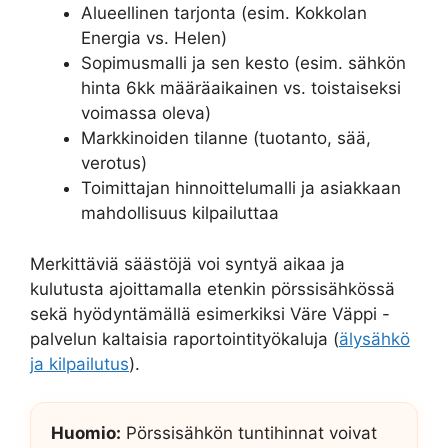
Alueellinen tarjonta (esim. Kokkolan
Energia vs. Helen)
Sopimusmalli ja sen kesto (esim. sähkön
hinta 6kk määräaikainen vs. toistaiseksi
voimassa oleva)
Markkinoiden tilanne (tuotanto, sää,
verotus)
Toimittajan hinnoittelumalli ja asiakkaan
mahdollisuus kilpailuttaa
Merkittäviä säästöjä voi syntyä aikaa ja
kulutusta ajoittamalla etenkin pörssisähkössä
sekä hyödyntämällä esimerkiksi Väre Väppi -
palvelun kaltaisia raportointityökaluja (
älysähkö
ja kilpailutus
).
Huomio:
Pörssisähkön tuntihinnat voivat