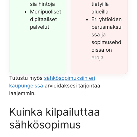
siä hintoja
tietyillä
Monipuoliset
alueilla
digitaaliset
Eri yhtiöiden
palvelut
perusmaksui
ssa ja
sopimusehd
oissa on
eroja
Tutustu myös
sähkösopimuksiin eri
kaupungeissa
arvioidaksesi tarjontaa
laajemmin.
Kuinka kilpailuttaa
sähkösopimus