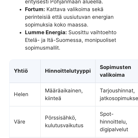
erityisesti Pohjanmaan alueella.
Fortum:
Kattava valikoima sekä
perinteisiä että uusiutuvan energian
sopimuksia koko maassa.
Lumme Energia:
Suosittu vaihtoehto
Etelä- ja Itä-Suomessa, monipuoliset
sopimusmallit.
Sopimusten
Yhtiö
Hinnoittelutyyppi
valikoima
Määräaikainen,
Tarjoushinnat,
Helen
kiinteä
jatkosopimukse
Spot-
Pörssisähkö,
Väre
hinnoittelu,
kulutusvaikutus
digipalvelut