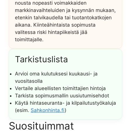
nousta nopeasti voimakkaiden
markkinavaihteluiden ja kysynnän mukaan,
etenkin talvikaudella tai tuotantokatkojen
aikana. Kiinteähintaista sopimusta
valitessa riski hintapiikeistä jää
toimittajalle.
Tarkistuslista
Arvioi oma kulutuksesi kuukausi- ja
vuositasolla
Vertaile alueellisten toimittajien hintoja
Tarkista sopimusmallin uusiutumisehdot
Käytä hintaseuranta- ja kilpailutustyökaluja
(esim.
Sahkonhinta.fi
)
Suosituimmat