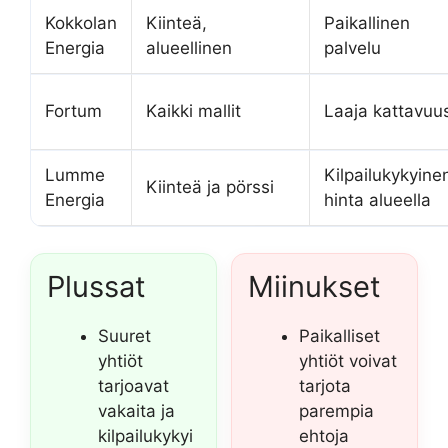
Kokkolan
Kiinteä,
Paikallinen
Energia
alueellinen
palvelu
Fortum
Kaikki mallit
Laaja kattavuu
Lumme
Kilpailukykyine
Kiinteä ja pörssi
Energia
hinta alueella
Plussat
Miinukset
Suuret
Paikalliset
yhtiöt
yhtiöt voivat
tarjoavat
tarjota
vakaita ja
parempia
kilpailukykyi
ehtoja