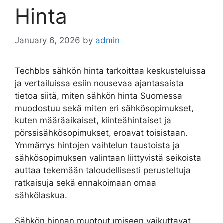
Hinta
January 6, 2026
by
admin
Techbbs sähkön hinta tarkoittaa keskusteluissa
ja vertailuissa esiin nousevaa ajantasaista
tietoa siitä, miten sähkön hinta Suomessa
muodostuu sekä miten eri sähkösopimukset,
kuten määräaikaiset, kiinteähintaiset ja
pörssisähkösopimukset, eroavat toisistaan.
Ymmärrys hintojen vaihtelun taustoista ja
sähkösopimuksen valintaan liittyvistä seikoista
auttaa tekemään taloudellisesti perusteltuja
ratkaisuja sekä ennakoimaan omaa
sähkölaskua.
Sähkön hinnan muotoutumiseen vaikuttavat