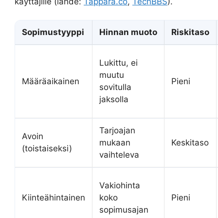
käyttäjille (lähde:
Tappara.co
,
TechBBS
).
Sopimustyyppi
Hinnan muoto
Riskitaso
Lukittu, ei
muutu
Määräaikainen
Pieni
sovitulla
jaksolla
Tarjoajan
Avoin
mukaan
Keskitaso
(toistaiseksi)
vaihteleva
Vakiohinta
Kiinteähintainen
koko
Pieni
sopimusajan