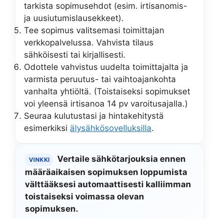
tarkista sopimusehdot (esim. irtisanomis-
ja uusiutumislausekkeet).
Tee sopimus valitsemasi toimittajan
verkkopalvelussa. Vahvista tilaus
sähköisesti tai kirjallisesti.
Odottele vahvistus uudelta toimittajalta ja
varmista peruutus- tai vaihtoajankohta
vanhalta yhtiöltä. (Toistaiseksi sopimukset
voi yleensä irtisanoa 14 pv varoitusajalla.)
Seuraa kulutustasi ja hintakehitystä
esimerkiksi
älysähkösovelluksilla
.
Vertaile sähkötarjouksia ennen
VINKKI
määräaikaisen sopimuksen loppumista
välttääksesi automaattisesti kalliimman
toistaiseksi voimassa olevan
sopimuksen.