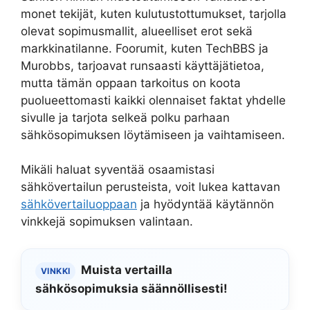
monet tekijät, kuten kulutustottumukset, tarjolla
olevat sopimusmallit, alueelliset erot sekä
markkinatilanne. Foorumit, kuten TechBBS ja
Murobbs, tarjoavat runsaasti käyttäjätietoa,
mutta tämän oppaan tarkoitus on koota
puolueettomasti kaikki olennaiset faktat yhdelle
sivulle ja tarjota selkeä polku parhaan
sähkösopimuksen löytämiseen ja vaihtamiseen.
Mikäli haluat syventää osaamistasi
sähkövertailun perusteista, voit lukea kattavan
sähkövertailuoppaan
ja hyödyntää käytännön
vinkkejä sopimuksen valintaan.
Muista vertailla
VINKKI
sähkösopimuksia säännöllisesti!