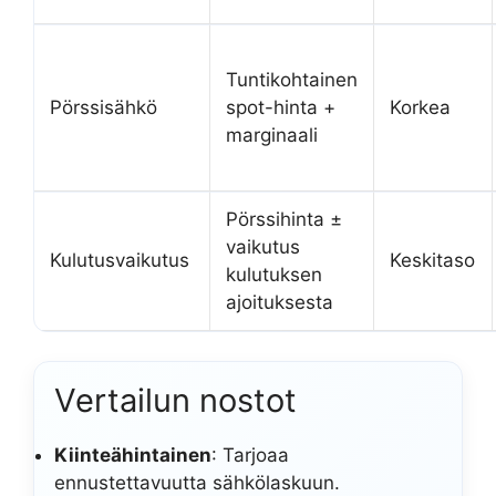
Tuntikohtainen
Pörssisähkö
spot-hinta +
Korkea
marginaali
Pörssihinta ±
vaikutus
Kulutusvaikutus
Keskitaso
kulutuksen
ajoituksesta
Vertailun nostot
Kiinteähintainen
: Tarjoaa
ennustettavuutta sähkölaskuun.