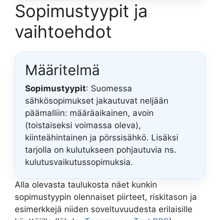
Sopimustyypit ja
vaihtoehdot
Määritelmä
Sopimustyypit
: Suomessa
sähkösopimukset jakautuvat neljään
päämalliin: määräaikainen, avoin
(toistaiseksi voimassa oleva),
kiinteähintainen ja pörssisähkö. Lisäksi
tarjolla on kulutukseen pohjautuvia ns.
kulutusvaikutussopimuksia.
Alla olevasta taulukosta näet kunkin
sopimustyypin olennaiset piirteet, riskitason ja
esimerkkejä niiden soveltuvuudesta erilaisille