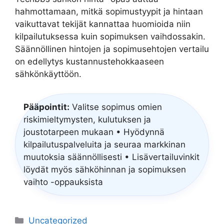
hahmottamaan, mitkä sopimustyypit ja hintaan
vaikuttavat tekijät kannattaa huomioida niin
kilpailutuksessa kuin sopimuksen vaihdossakin.
Säännöllinen hintojen ja sopimusehtojen vertailu
on edellytys kustannustehokkaaseen
sähkönkäyttöön.
Pääpointit:
Valitse sopimus omien
riskimieltymysten, kulutuksen ja
joustotarpeen mukaan • Hyödynnä
kilpailutuspalveluita ja seuraa markkinan
muutoksia säännöllisesti • Lisävertailuvinkit
löydät myös sähköhinnan ja sopimuksen
vaihto -oppauksista
Categories
Uncategorized