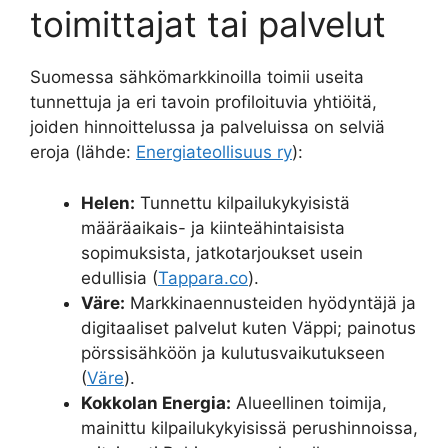
toimittajat tai palvelut
Suomessa sähkömarkkinoilla toimii useita
tunnettuja ja eri tavoin profiloituvia yhtiöitä,
joiden hinnoittelussa ja palveluissa on selviä
eroja (lähde:
Energiateollisuus ry
):
Helen:
Tunnettu kilpailukykyisistä
määräaikais- ja kiinteähintaisista
sopimuksista, jatkotarjoukset usein
edullisia (
Tappara.co
).
Väre:
Markkinaennusteiden hyödyntäjä ja
digitaaliset palvelut kuten Väppi; painotus
pörssisähköön ja kulutusvaikutukseen
(
Väre
).
Kokkolan Energia:
Alueellinen toimija,
mainittu kilpailukykyisissä perushinnoissa,