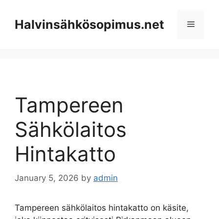
Skip
to
Halvinsähkösopimus.net
Menu
content
Tampereen
Sähkölaitos
Hintakatto
January 5, 2026
by
admin
Tampereen sähkölaitos hintakatto on käsite,