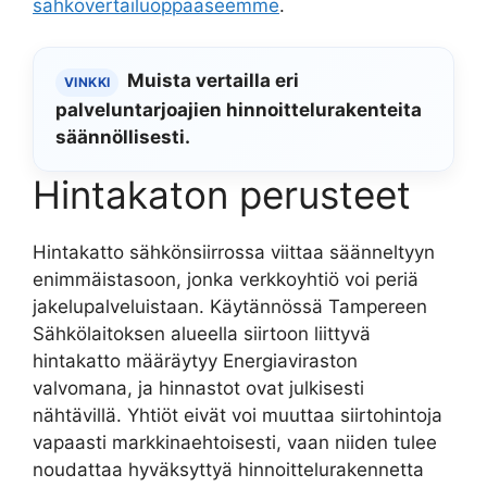
sähkövertailuoppaaseemme
.
Muista vertailla eri
VINKKI
palveluntarjoajien hinnoittelurakenteita
säännöllisesti.
Hintakaton perusteet
Hintakatto sähkönsiirrossa viittaa säänneltyyn
enimmäistasoon, jonka verkkoyhtiö voi periä
jakelupalveluistaan. Käytännössä Tampereen
Sähkölaitoksen alueella siirtoon liittyvä
hintakatto määräytyy Energiaviraston
valvomana, ja hinnastot ovat julkisesti
nähtävillä. Yhtiöt eivät voi muuttaa siirtohintoja
vapaasti markkinaehtoisesti, vaan niiden tulee
noudattaa hyväksyttyä hinnoittelurakennetta