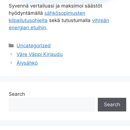
Syvennä vertailuasi ja maksimoi säästöt
hyödyntämällä
sähkösopimusten
kilpailutusohjeita
sekä tutustumalla
vihreän
energian etuihin
.
Categories
Uncategorized
Väre Väppi Kirjaudu
Älysähkö
Search
Search