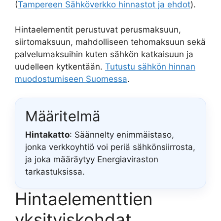
(
Tampereen Sähköverkko hinnastot ja ehdot
).
Hintaelementit perustuvat perusmaksuun,
siirtomaksuun, mahdolliseen tehomaksuun sekä
palvelumaksuihin kuten sähkön katkaisuun ja
uudelleen kytkentään.
Tutustu sähkön hinnan
muodostumiseen Suomessa
.
Määritelmä
Hintakatto
: Säännelty enimmäistaso,
jonka verkkoyhtiö voi periä sähkönsiirrosta,
ja joka määräytyy Energiaviraston
tarkastuksissa.
Hintaelementtien
yksityiskohdat