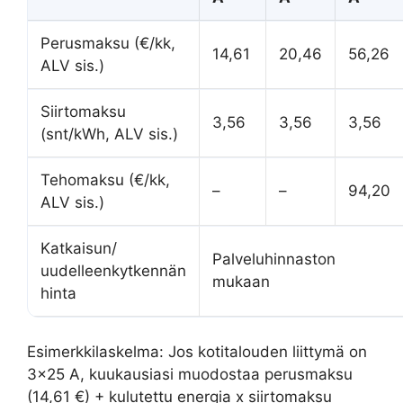
Perusmaksu (€/kk,
14,61
20,46
56,26
ALV sis.)
Siirtomaksu
3,56
3,56
3,56
(snt/kWh, ALV sis.)
Tehomaksu (€/kk,
–
–
94,20
ALV sis.)
Katkaisun/
Palveluhinnaston
uudelleenkytkennän
mukaan
hinta
Esimerkkilaskelma: Jos kotitalouden liittymä on
3×25 A, kuukausiasi muodostaa perusmaksu
(14,61 €) + kulutettu energia x siirtomaksu