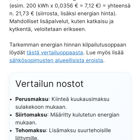
(esim. 200 kWh x 0,0356 € = 7,12 €) = yhteensä
n. 21,73 € (siirrosta, lisäksi energian hinta).
Mahdolliset lisäpalvelut, kuten katkaisu ja
kytkentä, veloitetaan erikseen.
Tarkemman energian hinnan kilpailutusoppaan
löydät
tästä vertailuoppaasta
. Lue myös lisää
sähkösopimusten alueellisista eroista
.
Vertailun nostot
Perusmaksu
: Kiinteä kuukausimaksu
sulakekoon mukaan.
Siirtomaksu
: Määritty kulutetun energian
mukaan.
Tehomaksu
: Lisämaksu suurtehoisille
liittymille.