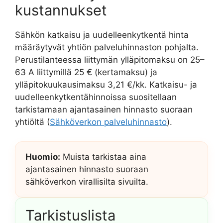
kustannukset
Sähkön katkaisu ja uudelleenkytkentä hinta
määräytyvät yhtiön palveluhinnaston pohjalta.
Perustilanteessa liittymän ylläpitomaksu on 25–
63 A liittymillä 25 € (kertamaksu) ja
ylläpitokuukausimaksu 3,21 €/kk. Katkaisu- ja
uudelleenkytkentähinnoissa suositellaan
tarkistamaan ajantasainen hinnasto suoraan
yhtiöltä (
Sähköverkon palveluhinnasto
).
Huomio:
Muista tarkistaa aina
ajantasainen hinnasto suoraan
sähköverkon virallisilta sivuilta.
Tarkistuslista