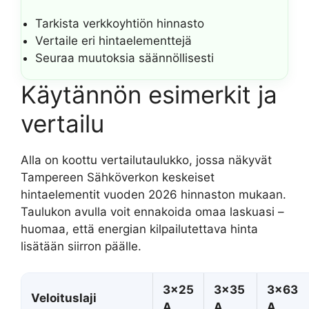
Tarkista verkkoyhtiön hinnasto
Vertaile eri hintaelementtejä
Seuraa muutoksia säännöllisesti
Käytännön esimerkit ja
vertailu
Alla on koottu vertailutaulukko, jossa näkyvät
Tampereen Sähköverkon keskeiset
hintaelementit vuoden 2026 hinnaston mukaan.
Taulukon avulla voit ennakoida omaa laskuasi –
huomaa, että energian kilpailutettava hinta
lisätään siirron päälle.
3×25
3×35
3×63
Veloituslaji
A
A
A