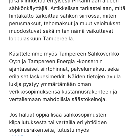
joka kiinnostaa erityisesti Pirkanmaan alueen
sähkönkäyttäjiä. Artikkelissa tarkastellaan, mitä
hintakatto tarkoittaa sähkön siirrossa, miten
perusmaksut, tehomaksut ja muut veloitukset
muodostuvat sekä miten nämä vaikuttavat
loppulaskuun Tampereella.
Käsittelemme myös Tampereen Sähköverkko
Oy:n ja Tampereen Energia -konsernin
ajantasaiset siirtohinnat, palvelumaksut sekä
erilaiset laskuesimerkit. Näiden tietojen avulla
lukija pystyy ymmärtämään oman
verkkosopimuksensa kustannusrakenteen ja
vertailemaan mahdollisia säästökeinoja.
Jos haluat oppia lisää sähkösopimusten
kilpailutuksesta tai vertailla eri yhtiöiden
sopimusrakenteita, tutustu myös