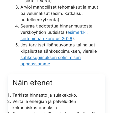
+ siirto + verot).
Arvioi mahdolliset tehomaksut ja muut
palvelumaksut (esim. katkaisu,
uudelleenkytkentä).
Seuraa tiedotettua hinnanmuutosta
verkkoyhtiön uutisista (
esimerkki:
siirtohinnan korotus 2026
).
Jos tarvitset lisäneuvontaa tai haluat
kilpailuttaa sähkösopimuksen, vieraile
sähkösopimuksen solmimisen
oppaassamme
.
Näin etenet
Tarkista hinnasto ja sulakekoko.
Vertaile energian ja palveluiden
kokonaiskustannuksia.