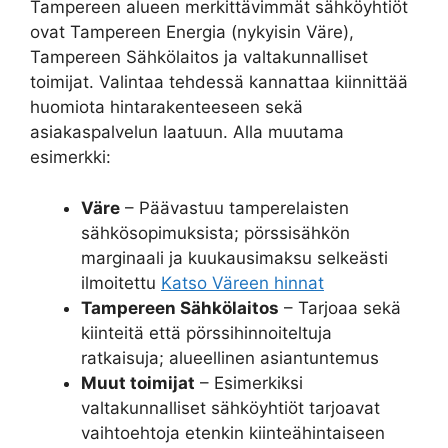
Tampereen alueen merkittävimmät sähköyhtiöt
ovat Tampereen Energia (nykyisin Väre),
Tampereen Sähkölaitos ja valtakunnalliset
toimijat. Valintaa tehdessä kannattaa kiinnittää
huomiota hintarakenteeseen sekä
asiakaspalvelun laatuun. Alla muutama
esimerkki:
Väre
– Päävastuu tamperelaisten
sähkösopimuksista; pörssisähkön
marginaali ja kuukausimaksu selkeästi
ilmoitettu
Katso Väreen hinnat
Tampereen Sähkölaitos
– Tarjoaa sekä
kiinteitä että pörssihinnoiteltuja
ratkaisuja; alueellinen asiantuntemus
Muut toimijat
– Esimerkiksi
valtakunnalliset sähköyhtiöt tarjoavat
vaihtoehtoja etenkin kiinteähintaiseen