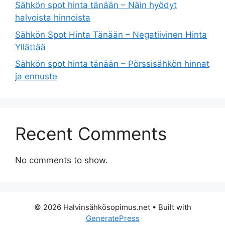
Sähkön spot hinta tänään – Näin hyödyt
halvoista hinnoista
Sähkön Spot Hinta Tänään – Negatiivinen Hinta
Yllättää
Sähkön spot hinta tänään – Pörssisähkön hinnat
ja ennuste
Recent Comments
No comments to show.
© 2026 Halvinsähkösopimus.net
• Built with
GeneratePress