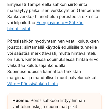
Erityisesti Tampereella sähkön siirtohinta
määräytyy paikallisen verkkoyhtiön (Tampereen
Sähköverkko) hinnoittelun perusteella eikä sitä
voi kilpailuttaa
Energiavirasto – Sähkön
hintatilastot
.
Pörssisähkön hyödyntäminen vaatii kulutuksen
joustoa: siirtämällä käyttöä edullisille tunneille
voi säästää merkittävästi, mutta hintavaihtelu
on suuri. Kiinteässä sopimuksessa hintaa ei voi
vaikuttaa kulutusajankohdalla.
Sopimusehdoissa kannattaa tarkistaa
marginaali ja mahdolliset muut palvelumaksut
Väre – Pörssisähkön hinta
.
Huomio:
Pörssisähköön liittyy hinnan
vaihtelun riski, ja suurimmat piikit