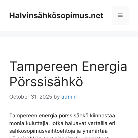
Skip
to
Halvinsähkösopimus.net
Menu
content
Tampereen Energia
Pörssisähkö
October 31, 2025
by
admin
Tampereen energia pörssisähkö kiinnostaa
monia kuluttajia, jotka haluavat vertailla eri
sähkösopimusvaihtoehtoja ja ymmärtää