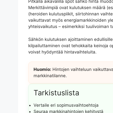
Pitkällä aikavälillä spot sähkö hinta muo
Merkittävimpiä ovat kulutuksen määrä (e
(heroiden kulutuspiikit, siirtohinnan vaih
vaikuttavat myös energiamarkkinoiden yle
yhteisvaikutus – esimerkiksi tuulivoiman t
Sähkön kulutuksen ajoittaminen edullisille
kilpailuttaminen ovat tehokkaita keinoja o
voivat hyödyntää hintavaihteluita.
Huomio:
Hintojen vaihteluun vaikuttava
markkinatilanne.
Tarkistuslista
Vertaile eri sopimusvaihtoehtoja
Seuraa markkinahintojen kehitystä