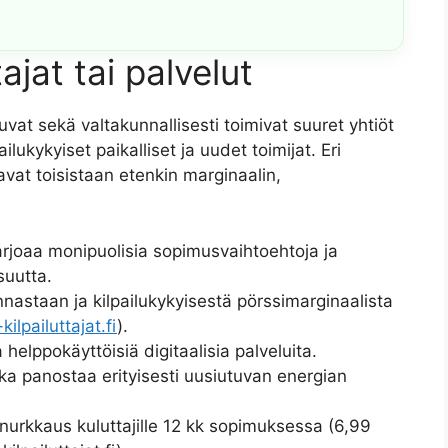
jat tai palvelut
at sekä valtakunnallisesti toimivat suuret yhtiöt
ilukykyiset paikalliset ja uudet toimijat. Eri
oavat toisistaan etenkin marginaalin,
arjoaa monipuolisia sopimusvaihtoehtoja ja
suutta.
nastaan ja kilpailukykyisestä pörssimarginaalista
kilpailuttajat.fi
).
helppokäyttöisiä digitaalisia palveluita.
ka panostaa erityisesti uusiutuvan energian
 nurkkaus kuluttajille 12 kk sopimuksessa (6,99