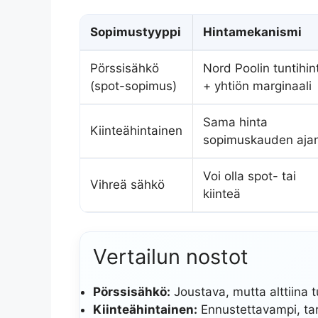
Sopimustyyppi
Hinta­mekanismi
Pörssisähkö
Nord Poolin tuntihin
(spot-sopimus)
+ yhtiön marginaali
Sama hinta
Kiinteähintainen
sopimuskauden aja
Voi olla spot- tai
Vihreä sähkö
kiinteä
Vertailun nostot
Pörssisähkö:
Joustava, mutta alttiina tun
Kiinteähintainen:
Ennustettavampi, tar