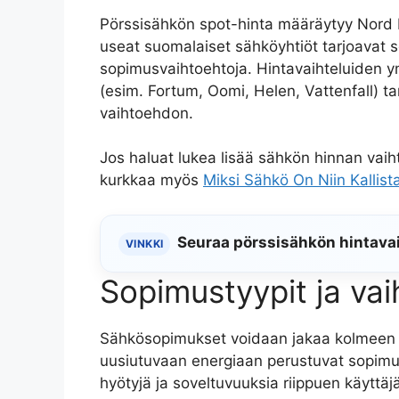
Pörssisähkön spot-hinta määräytyy Nord P
useat suomalaiset sähköyhtiöt tarjoavat se
sopimusvaihtoehtoja. Hintavaihteluiden y
(esim. Fortum, Oomi, Helen, Vattenfall) t
vaihtoehdon.
Jos haluat lukea lisää sähkön hinnan vaih
kurkkaa myös
Miksi Sähkö On Niin Kallist
Seuraa pörssisähkön hintavaih
VINKKI
Sopimustyypit ja va
Sähkösopimukset voidaan jakaa kolmeen pä
uusiutuvaan energiaan perustuvat sopimuks
hyötyjä ja soveltuvuuksia riippuen käyttäj