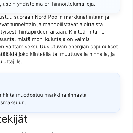
usein yhdistelmä eri hinnoittelumalleja.
ustuu suoraan Nord Poolin markkinahintaan ja
vat tunneittain ja mahdollistavat ajoittaista
tyisesti hintapiikkien aikaan. Kiinteähintainen
suutta, mistä moni kuluttaja on valmis
välttämiseksi. Uusiutuvan energian sopimukset
älöidä joko kiinteällä tai muuttuvalla hinnalla, ja
luttajille.
n hinta muodostuu markkinahinnasta
rusmaksuun.
ekijät