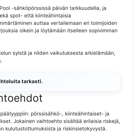
ool -sähköpörssissä päivän tarkkuudella, ja
kä spot- että kiinteähintaisia
mmärtäminen auttaa vertailemaan eri toimijoiden
arjouksia oikein ja löytämään itselleen sopivimman
telun syistä ja niiden vaikutuksesta arkielämään,
a
.
teluita tarkasti.
ihtoehdot
ätyyppiin: pörssisähkö-, kiinteähintaiset- ja
et. Jokainen vaihtoehto sisältää erilaisia riskejä,
än kulutustottumuksista ja riskinsietokyvystä.