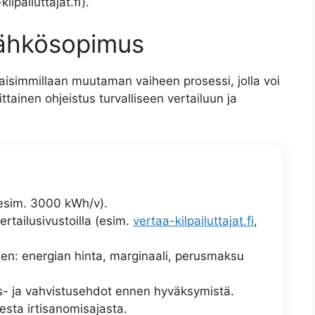
lpailuttajat.fi).
 sähkösopimus
aisimmillaan muutaman vaiheen prosessi, jolla voi
ttainen ohjeistus turvalliseen vertailuun ja
(esim. 3000 kWh/v).
ertailusivustoilla (esim.
vertaa-kilpailuttajat.fi
,
en: energian hinta, marginaali, perusmaksu
s- ja vahvistusehdot ennen hyväksymistä.
esta irtisanomisajasta.