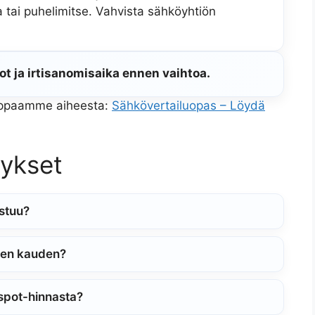
 tai puhelimitse. Vahvista sähköyhtiön
t ja irtisanomisaika ennen vaihtoa.
 oppaamme aiheesta:
Sähkövertailuopas – Löydä
mykset
stuu?
ken kauden?
 spot-hinnasta?