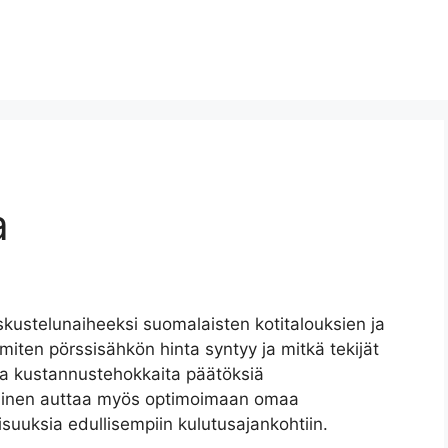
a
kustelunaiheeksi suomalaisten kotitalouksien ja
miten pörssisähkön hinta syntyy ja mitkä tekijät
 ja kustannustehokkaita päätöksiä
minen auttaa myös optimoimaan omaa
uuksia edullisempiin kulutusajankohtiin.