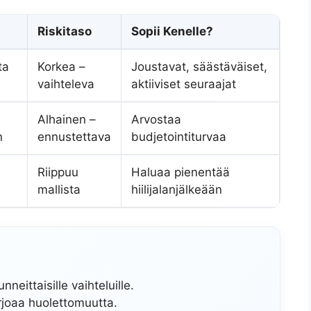
Riskitaso
Sopii Kenelle?
ta
Korkea –
Joustavat, säästäväiset,
vaihteleva
aktiiviset seuraajat
Alhainen –
Arvostaa
n
ennustettava
budjetointiturvaa
Riippuu
Haluaa pienentää
mallista
hiilijalanjälkeään
neittaisille vaihteluille.
joaa huolettomuutta.