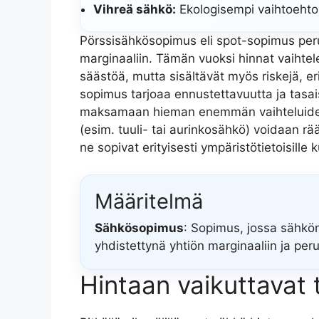
Vihreä sähkö:
Ekologisempi vaihtoehto, 
Pörssisähkösopimus eli spot-sopimus per
marginaaliin. Tämän vuoksi hinnat vaihtele
säästöä, mutta sisältävät myös riskejä, eri
sopimus tarjoaa ennustettavuutta ja tasai
maksamaan hieman enemmän vaihteluiden 
(esim. tuuli- tai aurinkosähkö) voidaan räät
ne sopivat erityisesti ympäristötietoisille ku
Määritelmä
Sähkösopimus
: Sopimus, jossa sähkö
yhdistettynä yhtiön marginaaliin ja pe
Hintaan vaikuttavat t