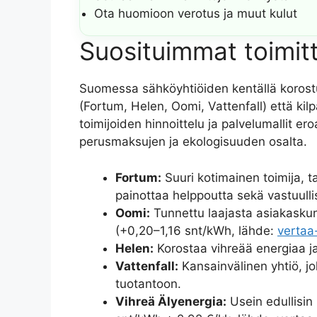
Ota huomioon verotus ja muut kulut
Suosituimmat toimitta
Suomessa sähköyhtiöiden kentällä korostuv
(Fortum, Helen, Oomi, Vattenfall) että kilpa
toimijoiden hinnoittelu ja palvelumallit er
perusmaksujen ja ekologisuuden osalta.
Fortum:
Suuri kotimainen toimija, t
painottaa helppoutta sekä vastuulli
Oomi:
Tunnettu laajasta asiakaskun
(+0,20–1,16 snt/kWh, lähde:
vertaa-
Helen:
Korostaa vihreää energiaa ja 
Vattenfall:
Kansainvälinen yhtiö, jo
tuotantoon.
Vihreä Älyenergia:
Usein edullisin