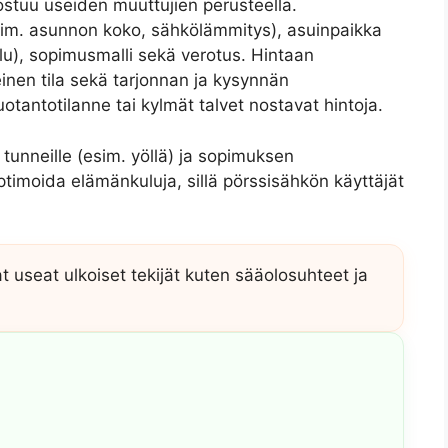
dostuu useiden muuttujien perusteella.
sim. asunnon koko, sähkölämmitys), asuinpaikka
telu), sopimusmalli sekä verotus. Hintaan
inen tila sekä tarjonnan ja kysynnän
uotantotilanne tai kylmät talvet nostavat hintoja.
 tunneille (esim. yöllä) ja sopimuksen
ptimoida elämänkuluja, sillä pörssisähkön käyttäjät
t useat ulkoiset tekijät kuten sääolosuhteet ja