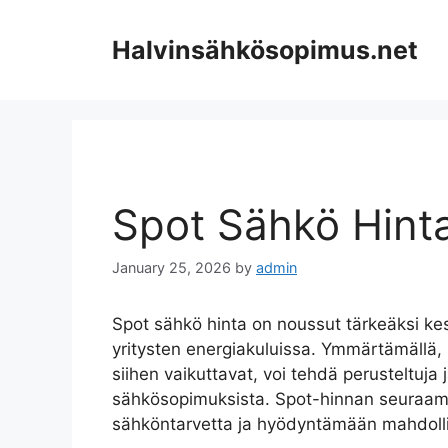
Skip
to
Halvinsähkösopimus.net
content
Spot Sähkö Hint
January 25, 2026
by
admin
Spot sähkö hinta on noussut tärkeäksi kes
yritysten energiakuluissa. Ymmärtämällä, 
siihen vaikuttavat, voi tehdä perusteltuja
sähkösopimuksista. Spot-hinnan seuraa
sähköntarvetta ja hyödyntämään mahdollis