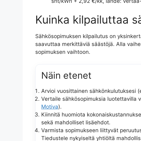
snt/kWh + 2,92 €/kk, lähde: vertaa-ki
Kuinka kilpailuttaa
Sähkösopimuksen kilpailutus on yksinkert
saavuttaa merkittäviä säästöjä. Alla vaihei
sopimuksen vaihtoon.
Näin etenet
Arvioi vuosittainen sähkönkulutuksesi 
Vertaile sähkösopimuksia luotettavilla v
Motiva
).
Kiinnitä huomiota kokonaiskustannukse
sekä mahdolliset lisäehdot.
Varmista sopimukseen liittyvät peruutu
Tiedustele nykyiseltä yhtiöltä mahdollis