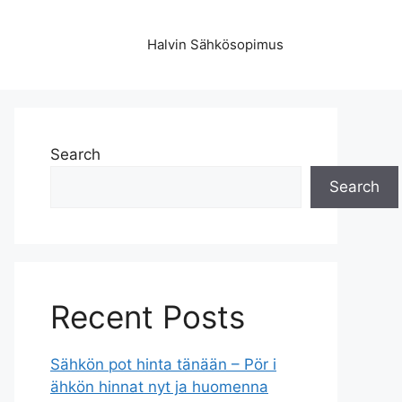
Halvin Sähkösopimus
Search
Search
Recent Posts
Sähkön pot hinta tänään – Pör i
ähkön hinnat nyt ja huomenna