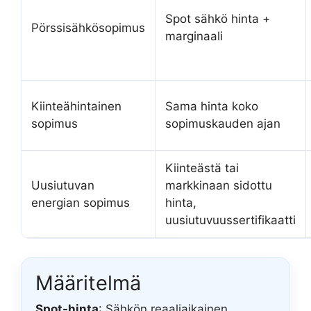
Spot sähkö hinta +
Pörssisähkösopimus
marginaali
Kiinteähintainen
Sama hinta koko
sopimus
sopimuskauden ajan
Kiinteästä tai
Uusiutuvan
markkinaan sidottu
energian sopimus
hinta,
uusiutuvuussertifikaatti
Määritelmä
Spot-hinta
: Sähkön reaaliaikainen