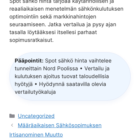
Spot sähkö hinta tarjoaa käytännöllisen ja
reaaliaikaisen menetelmän sähkönkulutuksen
optimointiin sekä markkinahintojen
seuraamiseen. Jatka vertailua ja pysy ajan
tasalla löytääksesi itsellesi parhaat
sopimusratkaisut.
Pääpointit:
Spot sähkö hinta vaihtelee
tunneittain Nord Poolissa • Vertailu ja
kulutuksen ajoitus tuovat taloudellisia
hyötyjä • Hyödynnä saatavilla olevia
vertailutyökaluja
Categories
Uncategorized
Määräaikaisen Sähkösopimuksen
Irtisanominen Muutto