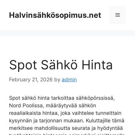
Skip
to
Halvinsähkösopimus.net
Menu
content
Spot Sähkö Hinta
February 21, 2026
by
admin
Spot sähkö hinta tarkoittaa sähköpörssissä,
Nord Poolissa, määräytyvää sähkön
reaaliaikaista hintaa, joka vaihtelee tunneittain
kysynnän ja tarjonnan mukaan. Kuluttajille tämä
merkitsee mahdollisuutta seurata ja hyödyntää