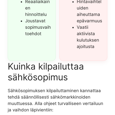
Reaaliaikain
Hintavaihtel
en
uiden
hinnoittelu
aiheuttama
Joustavat
epävarmuus
sopimusvaih
Vaatii
toehdot
aktiivista
kulutuksen
ajoitusta
Kuinka kilpailuttaa
sähkösopimus
Sähkösopimuksen kilpailuttaminen kannattaa
tehdä säännöllisesti sähkömarkkinoiden
muuttuessa. Alla ohjeet turvalliseen vertailuun
ja vaihdon läpivientiin: