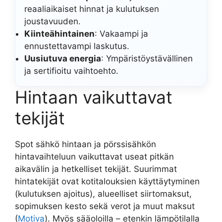
reaaliaikaiset hinnat ja kulutuksen
joustavuuden.
Kiinteähintainen
: Vakaampi ja
ennustettavampi laskutus.
Uusiutuva energia
: Ympäristöystävällinen
ja sertifioitu vaihtoehto.
Hintaan vaikuttavat
tekijät
Spot sähkö hintaan ja pörssisähkön
hintavaihteluun vaikuttavat useat pitkän
aikavälin ja hetkelliset tekijät. Suurimmat
hintatekijät ovat kotitalouksien käyttäytyminen
(kulutuksen ajoitus), alueelliset siirtomaksut,
sopimuksen kesto sekä verot ja muut maksut
(
Motiva
). Myös sääoloilla – etenkin lämpötilalla