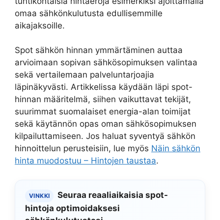
tuntikohtaisia hintaeroja esimerkiksi ajoittamalla
omaa sähkönkulutusta edullisemmille
aikajaksoille.
Spot sähkön hinnan ymmärtäminen auttaa
arvioimaan sopivan sähkösopimuksen valintaa
sekä vertailemaan palveluntarjoajia
läpinäkyvästi. Artikkelissa käydään läpi spot-
hinnan määritelmä, siihen vaikuttavat tekijät,
suurimmat suomalaiset energia-alan toimijat
sekä käytännön opas oman sähkösopimuksen
kilpailuttamiseen. Jos haluat syventyä sähkön
hinnoittelun perusteisiin, lue myös
Näin sähkön
hinta muodostuu – Hintojen taustaa
.
Seuraa reaaliaikaisia spot-
VINKKI
hintoja optimoidaksesi