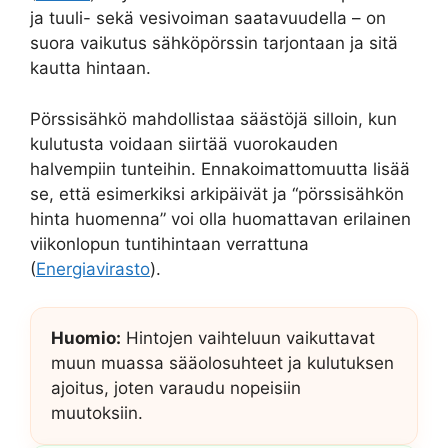
ja tuuli- sekä vesivoiman saatavuudella – on
suora vaikutus sähköpörssin tarjontaan ja sitä
kautta hintaan.
Pörssisähkö mahdollistaa säästöjä silloin, kun
kulutusta voidaan siirtää vuorokauden
halvempiin tunteihin. Ennakoimattomuutta lisää
se, että esimerkiksi arkipäivät ja “pörssisähkön
hinta huomenna” voi olla huomattavan erilainen
viikonlopun tuntihintaan verrattuna
(
Energiavirasto
).
Huomio:
Hintojen vaihteluun vaikuttavat
muun muassa sääolosuhteet ja kulutuksen
ajoitus, joten varaudu nopeisiin
muutoksiin.