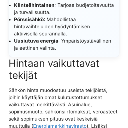
Kiinteähintainen
: Tarjoaa budjetoitavuutta
ja turvallisuutta.
Pörssisähkö
: Mahdollistaa
hintavaihteluiden hyödyntämisen
aktiivisella seurannalla.
Uusiutuva energia
: Ympäristöystävällinen
ja eettinen valinta.
Hintaan vaikuttavat
tekijät
Sähkön hinta muodostuu useista tekijöistä,
joihin käyttäjän omat kulutustottumukset
vaikuttavat merkittävästi. Asuinalue,
sopimusmuoto, sähkönsiirtomaksut, veroasteet
sekä sopimuksen pituus ovat keskeisiä
muuttujia (
Energiamarkkinavirasto
). Lisäksi