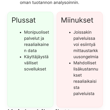
oman tuotannon analysoinnin.
Plussat
Miinukset
Monipuoliset
Joissakin
palvelut ja
palveluissa
reaaliaikaine
voi esiintyä
n data
mittaustarkk
Käyttäjäystä
uusongelmia
välliset
Mahdolliset
sovellukset
lisäkustannu
kset
reaaliaikaisi
sta
palveluista