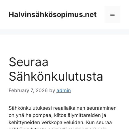
Skip
to
Halvinsähkösopimus.net
Menu
content
Seuraa
Sähkönkulutusta
February 7, 2026
by
admin
Sähkönkulutuksesi reaaliaikainen seuraaminen
on yhä helpompaa, kiitos älymittareiden ja
kehittyneiden verkkopalveluiden. Kun seuraa