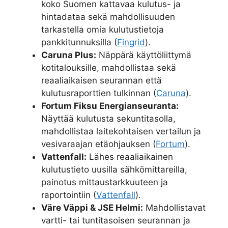
koko Suomen kattavaa kulutus- ja
hintadataa sekä mahdollisuuden
tarkastella omia kulutustietoja
pankkitunnuksilla (
Fingrid
).
Caruna Plus:
Näppärä käyttöliittymä
kotitalouksille, mahdollistaa sekä
reaaliaikaisen seurannan että
kulutusraporttien tulkinnan (
Caruna
).
Fortum Fiksu Energianseuranta:
Näyttää kulutusta sekuntitasolla,
mahdollistaa laitekohtaisen vertailun ja
vesivaraajan etäohjauksen (
Fortum
).
Vattenfall:
Lähes reaaliaikainen
kulutustieto uusilla sähkömittareilla,
painotus mittaustarkkuuteen ja
raportointiin (
Vattenfall
).
Väre Väppi & JSE Helmi:
Mahdollistavat
vartti- tai tuntitasoisen seurannan ja