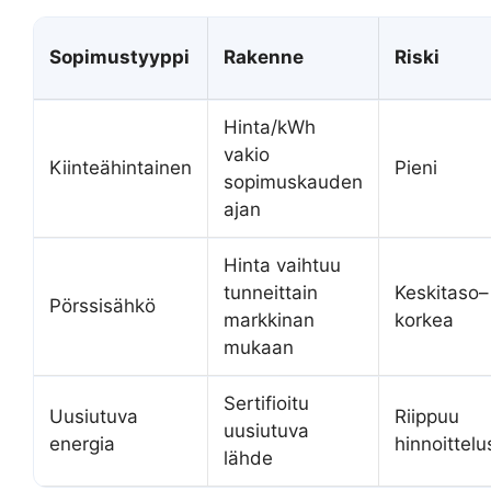
Sopimustyyppi
Rakenne
Riski
Hinta/kWh
vakio
Kiinteähintainen
Pieni
sopimuskauden
ajan
Hinta vaihtuu
tunneittain
Keskitaso–
Pörssisähkö
markkinan
korkea
mukaan
Sertifioitu
Uusiutuva
Riippuu
uusiutuva
energia
hinnoittelu
lähde