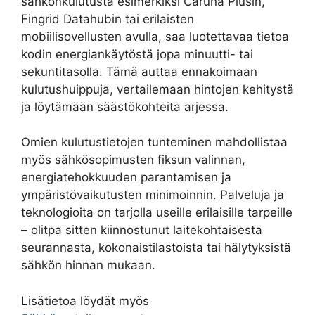
sähkönkulutusta esimerkiksi Caruna Plusin,
Fingrid Datahubin tai erilaisten
mobiilisovellusten avulla, saa luotettavaa tietoa
kodin energiankäytöstä jopa minuutti- tai
sekuntitasolla. Tämä auttaa ennakoimaan
kulutushuippuja, vertailemaan hintojen kehitystä
ja löytämään säästökohteita arjessa.
Omien kulutustietojen tunteminen mahdollistaa
myös sähkösopimusten fiksun valinnan,
energiatehokkuuden parantamisen ja
ympäristövaikutusten minimoinnin. Palveluja ja
teknologioita on tarjolla useille erilaisille tarpeille
– olitpa sitten kiinnostunut laitekohtaisesta
seurannasta, kokonaistilastoista tai hälytyksistä
sähkön hinnan mukaan.
Lisätietoa löydät myös