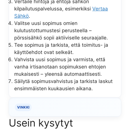
Vertaile hintoja ja ehtoja sähkön
kilpailutuspalvelussa, esimerkiksi
Vertaa
Sähkö
.
Valitse uusi sopimus omien
kulutustottumustesi perusteella –
pörssisähkö sopii aktiiviselle seuraajalle.
Tee sopimus ja tarkista, että toimitus- ja
käyttöehdot ovat selkeät.
Vahvista uusi sopimus ja varmista, että
vanha irtisanotaan sopimuksen ehtojen
mukaisesti – yleensä automaattisesti.
Säilytä sopimusvahvistus ja tarkista laskut
ensimmäisten kuukausien aikana.
VINKKI
Usein kysytyt