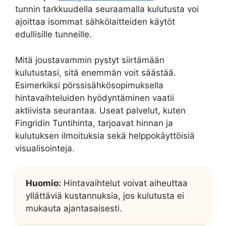
tunnin tarkkuudella seuraamalla kulutusta voi
ajoittaa isommat sähkölaitteiden käytöt
edullisille tunneille.
Mitä joustavammin pystyt siirtämään
kulutustasi, sitä enemmän voit säästää.
Esimerkiksi pörssisähkösopimuksella
hintavaihteluiden hyödyntäminen vaatii
aktiivista seurantaa. Useat palvelut, kuten
Fingridin Tuntihinta, tarjoavat hinnan ja
kulutuksen ilmoituksia sekä helppokäyttöisiä
visualisointeja.
Huomio:
Hintavaihtelut voivat aiheuttaa
yllättäviä kustannuksia, jos kulutusta ei
mukauta ajantasaisesti.