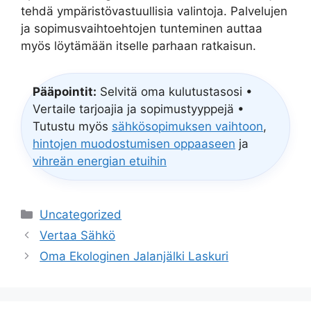
tehdä ympäristövastuullisia valintoja. Palvelujen
ja sopimusvaihtoehtojen tunteminen auttaa
myös löytämään itselle parhaan ratkaisun.
Pääpointit:
Selvitä oma kulutustasosi •
Vertaile tarjoajia ja sopimustyyppejä •
Tutustu myös
sähkösopimuksen vaihtoon
,
hintojen muodostumisen oppaaseen
ja
vihreän energian etuihin
Categories
Uncategorized
Vertaa Sähkö
Oma Ekologinen Jalanjälki Laskuri