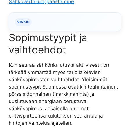
Sähkövertailuoppaastamme
.
VINKKI
Sopimustyypit ja
vaihtoehdot
Kun seuraa sähkönkulutusta aktiivisesti, on
tärkeää ymmärtää myös tarjolla olevien
sähkösopimusten vaihtoehdot. Yleisimmät
sopimustyypit Suomessa ovat kiinteähintainen,
pörssisidonnainen (markkinahinta) ja
uusiutuvaan energiaan perustuva
sähkösopimus. Jokaisella on omat
erityispiirteensä kulutuksen seurantaa ja
hintojen vaihtelua ajatellen.