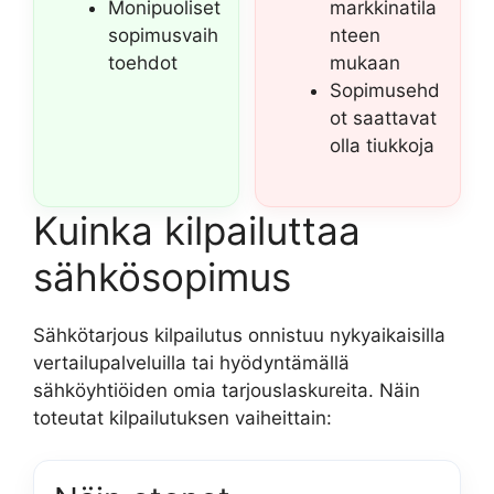
Monipuoliset
markkinatila
sopimusvaih
nteen
toehdot
mukaan
Sopimusehd
ot saattavat
olla tiukkoja
Kuinka kilpailuttaa
sähkösopimus
Sähkötarjous kilpailutus onnistuu nykyaikaisilla
vertailupalveluilla tai hyödyntämällä
sähköyhtiöiden omia tarjouslaskureita. Näin
toteutat kilpailutuksen vaiheittain: