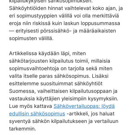
kilpailukykyisen sähkösopimuksen.
Sähköyhtiöiden hinnat vaihtelevat koko ajan, ja
eri sopimustyyppien välillä voi olla merkittäviä
eroja niin riskissä kuin laskun loppusummassa
— erityisesti pörssisähkö- ja määräaikaisten
sopimusten välillä.
Artikkelissa käydään läpi, miten
sähkötarjousten kilpailutus toimii, millaisia
sopimusvaihtoehtoja on tarjolla sekä miten
valita itselle paras sähkösopimus. Lisäksi
esittelemme suosituimmat sähköyhtiöt
Suomessa, vaiheittaisen kilpailutusoppaan ja
vastauksia käyttäjien yleisimpiin kysymyksiin.
Lue myös kattava
Sähkövertailuopas: löydä
edullisin sähkösopimus
-artikkeli, jos haluat
syventyä sähkön kilpailutukseen ja vertailuun
tarkemmin.