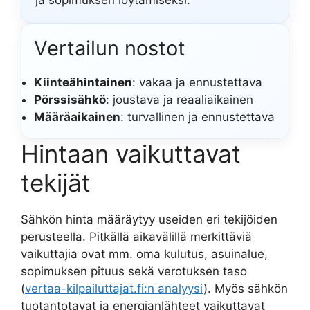
ja sopimuksen löytämiseksi.
Vertailun nostot
Kiinteähintainen
: vakaa ja ennustettava
Pörssisähkö
: joustava ja reaaliaikainen
Määräaikainen
: turvallinen ja ennustettava
Hintaan vaikuttavat
tekijät
Sähkön hinta määräytyy useiden eri tekijöiden
perusteella. Pitkällä aikavälillä merkittäviä
vaikuttajia ovat mm. oma kulutus, asuinalue,
sopimuksen pituus sekä verotuksen taso
(
vertaa-kilpailuttajat.fi:n analyysi
). Myös sähkön
tuotantotavat ja energianlähteet vaikuttavat