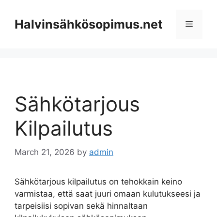
Skip
to
Halvinsähkösopimus.net
Menu
content
Sähkötarjous
Kilpailutus
March 21, 2026
by
admin
Sähkötarjous kilpailutus on tehokkain keino
varmistaa, että saat juuri omaan kulutukseesi ja
tarpeisiisi sopivan sekä hinnaltaan