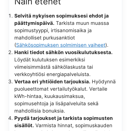
Näin etenet
Selvitä nykyisen sopimuksesi ehdot ja
päättymispäivä.
Tarkista muun muassa
sopimustyyppi, irtisanomisaika ja
mahdolliset purkusanktiot
(
Sähkösopimuksen solmimisen vaiheet
).
Hanki tiedot sähkön vuosikulutuksesta.
Löydät kulutuksen esimerkiksi
viimeisimmästä sähkölaskusta tai
verkkoyhtiösi energiapalveluista.
Vertaa eri yhtiöiden tarjouksia.
Hyödynnä
puolueettomat vertailutyökalut. Vertaile
kWh-hintaa, kuukausimaksua,
sopimusehtoja ja lisäpalveluita sekä
mahdollisia bonuksia.
Pyydä tarjoukset ja tarkista sopimusten
sisällöt.
Varmista hinnat, sopimuskauden