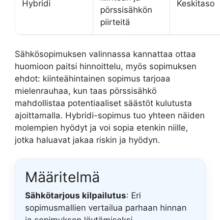
Hybridi
Keskitaso
pörssisähkön
piirteitä
Sähkösopimuksen valinnassa kannattaa ottaa
huomioon paitsi hinnoittelu, myös sopimuksen
ehdot: kiinteähintainen sopimus tarjoaa
mielenrauhaa, kun taas pörssisähkö
mahdollistaa potentiaaliset säästöt kulutusta
ajoittamalla. Hybridi-sopimus tuo yhteen näiden
molempien hyödyt ja voi sopia etenkin niille,
jotka haluavat jakaa riskin ja hyödyn.
Määritelmä
Sähkötarjous kilpailutus
: Eri
sopimusmallien vertailua parhaan hinnan