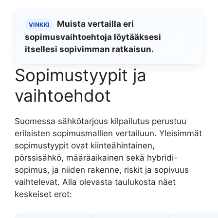
Muista vertailla eri
VINKKI
sopimusvaihtoehtoja löytääksesi
itsellesi sopivimman ratkaisun.
Sopimustyypit ja
vaihtoehdot
Suomessa sähkötarjous kilpailutus perustuu
erilaisten sopimusmallien vertailuun. Yleisimmät
sopimustyypit ovat kiinteähintainen,
pörssisähkö, määräaikainen sekä hybridi-
sopimus, ja niiden rakenne, riskit ja sopivuus
vaihtelevat. Alla olevasta taulukosta näet
keskeiset erot: