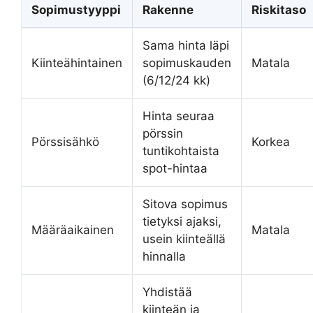
Sopimustyyppi
Rakenne
Riskitaso
Sama hinta läpi
Kiinteähintainen
sopimuskauden
Matala
(6/12/24 kk)
Hinta seuraa
pörssin
Pörssisähkö
Korkea
tuntikohtaista
spot-hintaa
Sitova sopimus
tietyksi ajaksi,
Määräaikainen
Matala
usein kiinteällä
hinnalla
Yhdistää
kiinteän ja