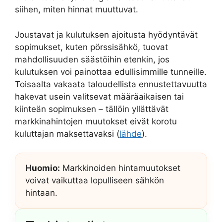
siihen, miten hinnat muuttuvat.
Joustavat ja kulutuksen ajoitusta hyödyntävät
sopimukset, kuten pörssisähkö, tuovat
mahdollisuuden säästöihin etenkin, jos
kulutuksen voi painottaa edullisimmille tunneille.
Toisaalta vakaata taloudellista ennustettavuutta
hakevat usein valitsevat määräaikaisen tai
kiinteän sopimuksen – tällöin yllättävät
markkinahintojen muutokset eivät korotu
kuluttajan maksettavaksi (
lähde
).
Huomio:
Markkinoiden hintamuutokset
voivat vaikuttaa lopulliseen sähkön
hintaan.