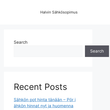
Halvin Sähkösopimus
Search
Search
Recent Posts
Sähkön pot hinta tänään – Pör i
ähkön hinnat nyt ja huomenna