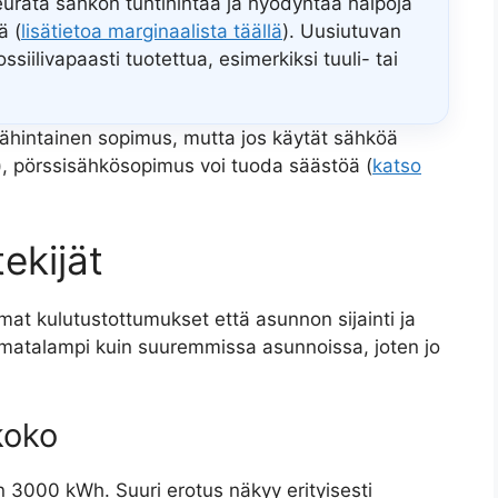
eurata sähkön tuntihintaa ja hyödyntää halpoja
ä (
lisätietoa marginaalista täällä
). Uusiutuvan
iilivapaasti tuotettua, esimerkiksi tuuli- tai
teähintainen sopimus, mutta jos käytät sähköä
a), pörssisähkösopimus voi tuoda säästöä (
katso
ekijät
at kulutustottumukset että asunnon sijainti ja
n matalampi kuin suuremmissa asunnoissa, joten jo
koko
 3000 kWh. Suuri erotus näkyy erityisesti