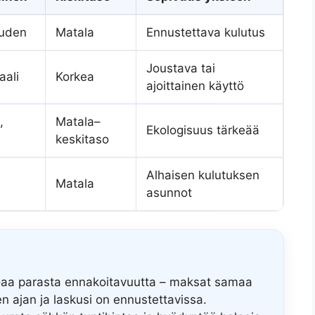
auden
Matala
Ennustettava kulutus
Joustava tai
aali
Korkea
ajoittainen käyttö
,
Matala–
Ekologisuus tärkeää
keskitaso
Alhaisen kulutuksen
Matala
asunnot
joaa parasta ennakoitavuutta – maksat samaa
n ajan ja laskusi on ennustettavissa.