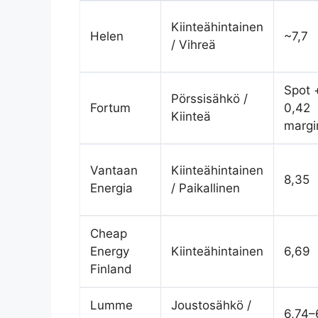
Kiinteähintainen
Helen
~7,7
/ Vihreä
Spot 
Pörssisähkö /
Fortum
0,42
Kiinteä
margi
Vantaan
Kiinteähintainen
8,35
Energia
/ Paikallinen
Cheap
Energy
Kiinteähintainen
6,69
Finland
Lumme
Joustosähkö /
6,74–