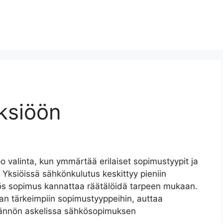
ksiöön
o valinta, kun ymmärtää erilaiset sopimustyypit ja
Yksiöissä sähkönkulutus keskittyy pieniin
myös sopimus kannattaa räätälöidä tarpeen mukaan.
an tärkeimpiin sopimustyyppeihin, auttaa
tännön askelissa sähkösopimuksen