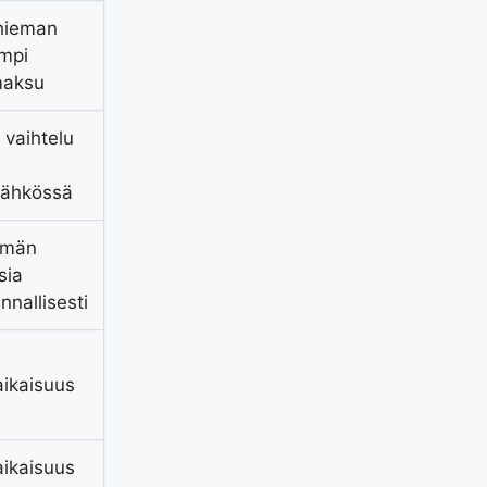
hieman
mpi
maksu
 vaihtelu
sähkössä
män
sia
nnallisesti
ikaisuus
ikaisuus