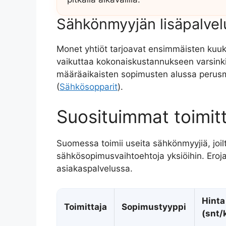
Sähkönmyyjän lisäpalvelu
Monet yhtiöt tarjoavat ensimmäisten kuuk
vaikuttaa kokonaiskustannukseen varsink
määräaikaisten sopimusten alussa perusm
(
Sähkösopparit
).
Suosituimmat toimitta
Suomessa toimii useita sähkönmyyjiä, joilta
sähkösopimusvaihtoehtoja yksiöihin. Eroj
asiakaspalvelussa.
Hinta
Toimittaja
Sopimustyyppi
(snt