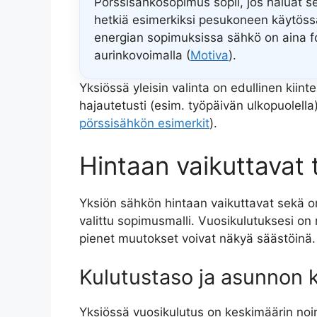
Pörssisähkösopimus sopii, jos haluat s
hetkiä esimerkiksi pesukoneen käytöss
energian sopimuksissa sähkö on aina foss
aurinkovoimalla (
Motiva
).
Yksiössä yleisin valinta on edullinen kiin
hajautetusti (esim. työpäivän ulkopuolell
pörssisähkön esimerkit
).
Hintaan vaikuttavat t
Yksiön sähkön hintaan vaikuttavat sekä om
valittu sopimusmalli. Vuosikulutuksesi o
pienet muutokset voivat näkyä säästöinä.
Kulutustaso ja asunnon 
Yksiössä vuosikulutus on keskimäärin noin