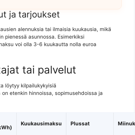
t ja tarjoukset
ausien alennuksia tai ilmaisia kuukausia, mikä
in pienessä asunnossa. Esimerkiksi
aksu voi olla 3-6 kuukautta nolla euroa
jat tai palvelut
 löytyy kilpailukykyisiä
a on etenkin hinnoissa, sopimusehdoissa ja
Kuukausimaksu
Plussat
Miinuk
/kWh)