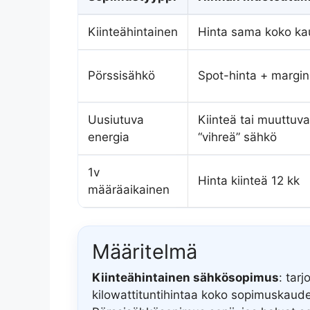
Kiinteähintainen
Hinta sama koko k
Pörssisähkö
Spot-hinta + margin
Uusiutuva
Kiinteä tai muuttuva
energia
“vihreä” sähkö
1v
Hinta kiinteä 12 kk
määräaikainen
Määritelmä
Kiinteähintainen sähkösopimus
: tar
kilowattituntihintaa koko sopimuskaude