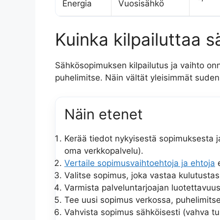
Energia
Vuosisähkö
Kuinka kilpailuttaa
Sähkösopimuksen kilpailutus ja vaihto onn
puhelimitse. Näin vältät yleisimmät suden
Näin etenet
Kerää tiedot nykyisestä sopimuksesta ja
oma verkkopalvelu).
Vertaile sopimusvaihtoehtoja ja ehtoja
e
Valitse sopimus, joka vastaa kulutustasi
Varmista palveluntarjoajan luotettavuus 
Tee uusi sopimus verkossa, puhelimitse
Vahvista sopimus sähköisesti (vahva tu