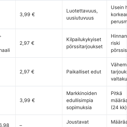
Usein 
Luotettavuus,
3,99 €
korkea
uusiutuvuus
perus
+
Hinnan
Kilpailukykyiset
2,97 €
riski
pörssitarjoukset
naali
pörssi
Vähem
2,97 €
Paikalliset edut
tarjouk
valtaku
Markkinoiden
Pitkä
3,99 €
edullisimpia
määräa
sopimuksia
(24 kk)
Joustavat
Määräa
6,98
–