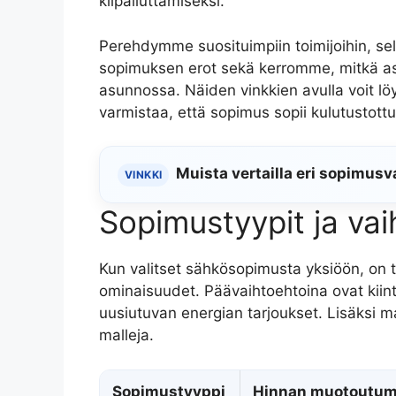
kilpailuttamiseksi.
Perehdymme suosituimpiin toimijoihin, sel
sopimuksen erot sekä kerromme, mitkä as
asunnossa. Näiden vinkkien avulla voit l
varmistaa, että sopimus sopii kulutustottum
Muista vertailla eri sopimusv
VINKKI
Sopimustyypit ja va
Kun valitset sähkösopimusta yksiöön, on t
ominaisuudet. Päävaihtoehtoina ovat kii
uusiutuvan energian tarjoukset. Lisäksi ma
malleja.
Sopimustyyppi
Hinnan muotoutum