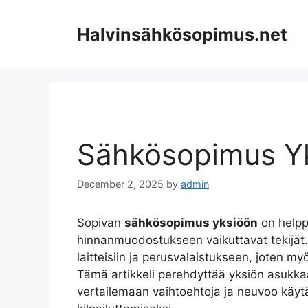
Skip
to
Halvinsähkösopimus.net
content
Sähkösopimus Y
December 2, 2025
by
admin
Sopivan
sähkösopimus yksiöön
on helpp
hinnanmuodostukseen vaikuttavat tekijät. 
laitteisiin ja perusvalaistukseen, joten 
Tämä artikkeli perehdyttää yksiön asukka
vertailemaan vaihtoehtoja ja neuvoo käy