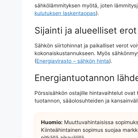
sähkölämmityksen myötä, joten lämmitysj
kulutuksen laskentaopas
).
Sijainti ja alueelliset erot
Sähkön siirtohinnat ja paikalliset verot vo
kokonaiskustannukseen. Myös sähkönmyyjie
(
Energiavirasto – sähkön hinta
).
Energiantuotannon lähde
Pörssisähkön ostajille hintavaihtelut ovat
tuotannon, sääolosuhteiden ja kansainväl
Huomio:
Muuttuvahintaisissa sopimuksi
Kiinteähintainen sopimus suojaa markkin
pitkällä aikavälillä.