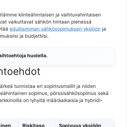
itämme kiinteähintaisen ja vaihtuvahintaisen
iat vaikuttavat sähkön hintaan pienessä
öytää
edullisimman sähkösopimuksen yksiöön
ja
uksiisi ja budjettiisi.
aihtoehtoja huolella.
ihtoehdot
ärkeä tunnistaa eri sopimusmallit ja niiden
nteähintainen sopimus, pörssisähkösopimus sekä
rkkinoilla on lyhyitä määräaikaisia ja hybridi-
inen
Riskitaso
Sopivuus yksiöön