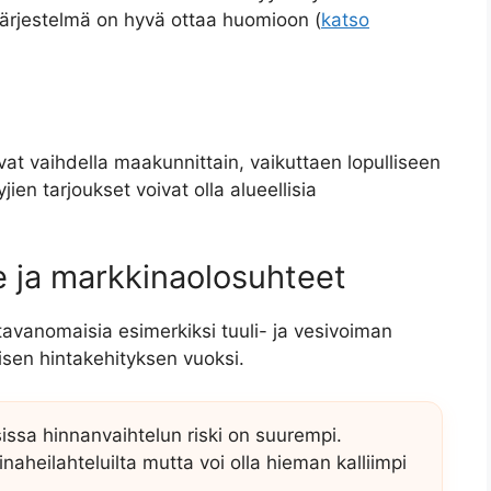
ärjestelmä on hyvä ottaa huomioon (
katso
ivat vaihdella maakunnittain, vaikuttaen lopulliseen
n tarjoukset voivat olla alueellisia
 ja markkinaolosuhteet
 tavanomaisia esimerkiksi tuuli- ja vesivoiman
isen hintakehityksen vuoksi.
ssa hinnanvaihtelun riski on suurempi.
aheilahteluilta mutta voi olla hieman kalliimpi