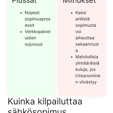
Plussat
Miinukset
Nopeat
Kaksi
sopimuspros
erillistä
essit
sopimusta
Verkkopalvel
voi
uiden
aiheuttaa
sujuvuus
sekaannust
a
Mahdollisia
ylimääräisiä
kuluja, jos
irtisanomine
n viivästyy
Kuinka kilpailuttaa
sähkösopimus