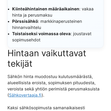
Kiinteähintainen määräaikainen
: vakaa
hinta ja perusmaksu
Pörssisähkö
: markkinaperusteinen
hinnanvaihtelu
Toistaiseksi voimassa oleva
: joustavat
sopimusehdot
Hintaan vaikuttavat
tekijät
Sähkön hinta muodostuu kulutusmäärästä,
alueellisista eroista, sopimuksen pituudesta,
veroista sekä yhtiön perimistä perusmaksuista
(
Sähkovertaaja.fi
).
Kaksi sähkösopimusta samanaikaisesti