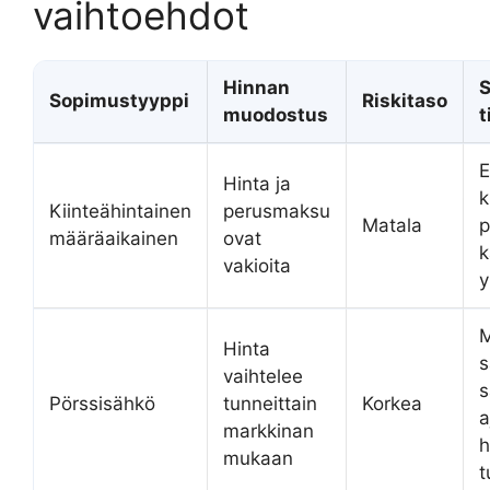
vaihtoehdot
Hinnan
S
Sopimustyyppi
Riskitaso
muodostus
t
E
Hinta ja
k
Kiinteähintainen
perusmaksu
Matala
p
määräaikainen
ovat
k
vakioita
y
M
Hinta
s
vaihtelee
s
Pörssisähkö
tunneittain
Korkea
a
markkinan
h
mukaan
t