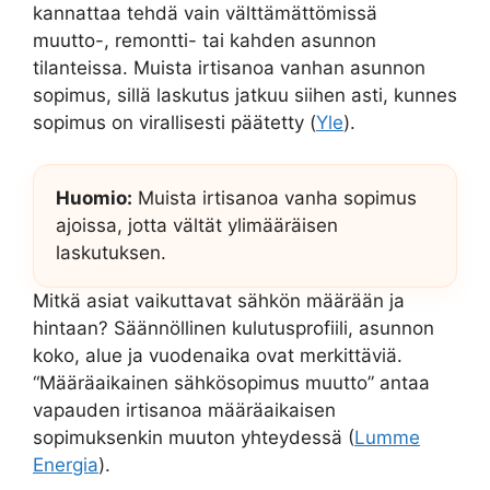
kannattaa tehdä vain välttämättömissä
muutto-, remontti- tai kahden asunnon
tilanteissa. Muista irtisanoa vanhan asunnon
sopimus, sillä laskutus jatkuu siihen asti, kunnes
sopimus on virallisesti päätetty (
Yle
).
Huomio:
Muista irtisanoa vanha sopimus
ajoissa, jotta vältät ylimääräisen
laskutuksen.
Mitkä asiat vaikuttavat sähkön määrään ja
hintaan? Säännöllinen kulutusprofiili, asunnon
koko, alue ja vuodenaika ovat merkittäviä.
“Määräaikainen sähkösopimus muutto” antaa
vapauden irtisanoa määräaikaisen
sopimuksenkin muuton yhteydessä (
Lumme
Energia
).