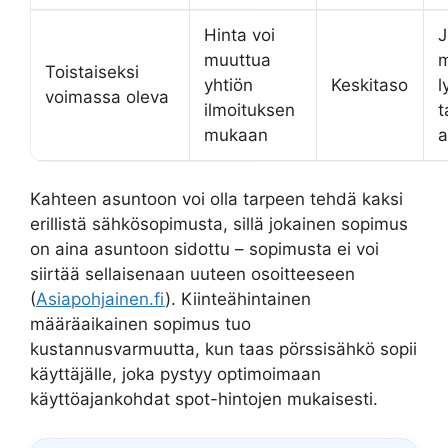
Hinta voi
J
muuttua
m
Toistaiseksi
yhtiön
Keskitaso
l
voimassa oleva
ilmoituksen
t
mukaan
a
Kahteen asuntoon voi olla tarpeen tehdä kaksi
erillistä sähkösopimusta, sillä jokainen sopimus
on aina asuntoon sidottu – sopimusta ei voi
siirtää sellaisenaan uuteen osoitteeseen
(
Asiapohjainen.fi
). Kiinteähintainen
määräaikainen sopimus tuo
kustannusvarmuutta, kun taas pörssisähkö sopii
käyttäjälle, joka pystyy optimoimaan
käyttöajankohdat spot-hintojen mukaisesti.