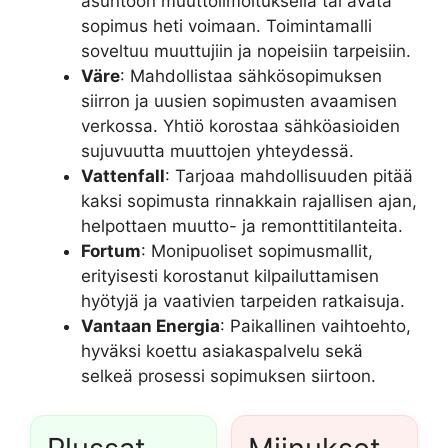
asuntoon muuttoilmoituksella tai avata
sopimus heti voimaan. Toimintamalli
soveltuu muuttujiin ja nopeisiin tarpeisiin.
Väre
: Mahdollistaa sähkösopimuksen
siirron ja uusien sopimusten avaamisen
verkossa. Yhtiö korostaa sähköasioiden
sujuvuutta muuttojen yhteydessä.
Vattenfall
: Tarjoaa mahdollisuuden pitää
kaksi sopimusta rinnakkain rajallisen ajan,
helpottaen muutto- ja remonttitilanteita.
Fortum
: Monipuoliset sopimusmallit,
erityisesti korostanut kilpailuttamisen
hyötyjä ja vaativien tarpeiden ratkaisuja.
Vantaan Energia
: Paikallinen vaihtoehto,
hyväksi koettu asiakaspalvelu sekä
selkeä prosessi sopimuksen siirtoon.