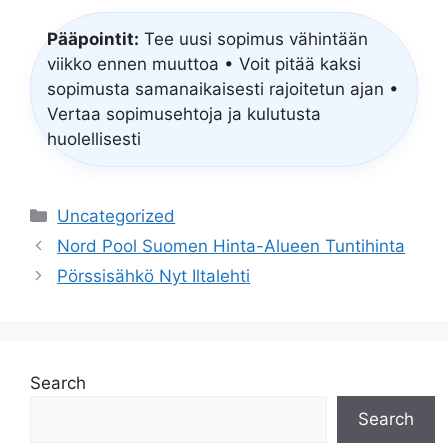
Pääpointit:
Tee uusi sopimus vähintään
viikko ennen muuttoa • Voit pitää kaksi
sopimusta samanaikaisesti rajoitetun ajan •
Vertaa sopimusehtoja ja kulutusta
huolellisesti
Categories
Uncategorized
Nord Pool Suomen Hinta-Alueen Tuntihinta
Pörssisähkö Nyt Iltalehti
Search
Search