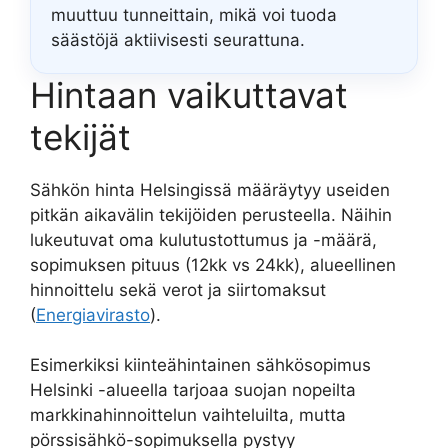
muuttuu tunneittain, mikä voi tuoda
säästöjä aktiivisesti seurattuna.
Hintaan vaikuttavat
tekijät
Sähkön hinta Helsingissä määräytyy useiden
pitkän aikavälin tekijöiden perusteella. Näihin
lukeutuvat oma kulutustottumus ja -määrä,
sopimuksen pituus (12kk vs 24kk), alueellinen
hinnoittelu sekä verot ja siirtomaksut
(
Energiavirasto
).
Esimerkiksi kiinteähintainen sähkösopimus
Helsinki -alueella tarjoaa suojan nopeilta
markkinahinnoittelun vaihteluilta, mutta
pörssisähkö-sopimuksella pystyy