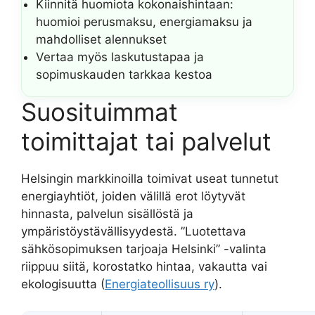
Kiinnitä huomiota kokonaishintaan:
huomioi perusmaksu, energiamaksu ja
mahdolliset alennukset
Vertaa myös laskutustapaa ja
sopimuskauden tarkkaa kestoa
Suosituimmat
toimittajat tai palvelut
Helsingin markkinoilla toimivat useat tunnetut
energiayhtiöt, joiden välillä erot löytyvät
hinnasta, palvelun sisällöstä ja
ympäristöystävällisyydestä. ”Luotettava
sähkösopimuksen tarjoaja Helsinki” -valinta
riippuu siitä, korostatko hintaa, vakautta vai
ekologisuutta (
Energiateollisuus ry
).