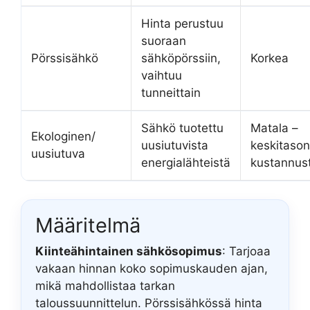
Hinta perustuu
suoraan
Pörssisähkö
sähköpörssiin,
Korkea
vaihtuu
tunneittain
Sähkö tuotettu
Matala –
Ekologinen/
uusiutuvista
keskitason
uusiutuva
energialähteistä
kustannus
Määritelmä
Kiinteähintainen sähkösopimus
: Tarjoaa
vakaan hinnan koko sopimuskauden ajan,
mikä mahdollistaa tarkan
taloussuunnittelun. Pörssisähkössä hinta