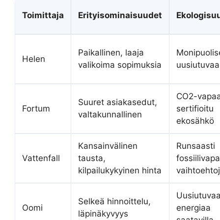
Toimittaja
Erityisominaisuudet
Ekologisu
Paikallinen, laaja
Monipuolis
Helen
valikoima sopimuksia
uusiutuvaa
CO2-vapaa
Suuret asiakasedut,
Fortum
sertifioitu
valtakunnallinen
ekosähkö
Kansainvälinen
Runsaasti
Vattenfall
tausta,
fossiilivapa
kilpailukykyinen hinta
vaihtoehto
Uusiutuva
Selkeä hinnoittelu,
Oomi
energiaa
läpinäkyvyys