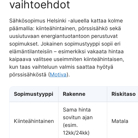
vaihtoehdot
Sähkösopimus Helsinki -alueella kattaa kolme
päämallia: kiinteähintainen, pörssisähkö sekä
uusiutuvaan energiantuotantoon perustuvat
sopimukset. Jokainen sopimustyyppi sopii eri
elämäntilanteisiin – esimerkiksi vakaata hintaa
kaipaava valitsee useimmiten kiinteähintaisen,
kun taas vaihteluun valmis saattaa hyötyä
pörssisähköstä (
Motiva
).
Sopimustyyppi
Rakenne
Riskitaso
Sama hinta
sovitun ajan
Kiinteähintainen
Matala
(esim.
12kk/24kk)