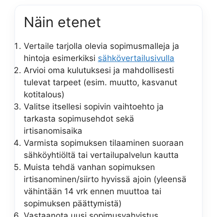
Näin etenet
Vertaile tarjolla olevia sopimusmalleja ja
hintoja esimerkiksi
sähkövertailusivulla
Arvioi oma kulutuksesi ja mahdollisesti
tulevat tarpeet (esim. muutto, kasvanut
kotitalous)
Valitse itsellesi sopivin vaihtoehto ja
tarkasta sopimusehdot sekä
irtisanomisaika
Varmista sopimuksen tilaaminen suoraan
sähköyhtiöltä tai vertailupalvelun kautta
Muista tehdä vanhan sopimuksen
irtisanominen/siirto hyvissä ajoin (yleensä
vähintään 14 vrk ennen muuttoa tai
sopimuksen päättymistä)
Vastaanota uusi sopimusvahvistus