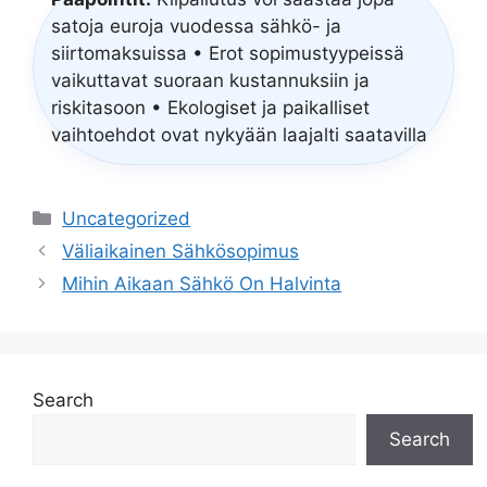
satoja euroja vuodessa sähkö- ja
siirtomaksuissa • Erot sopimustyypeissä
vaikuttavat suoraan kustannuksiin ja
riskitasoon • Ekologiset ja paikalliset
vaihtoehdot ovat nykyään laajalti saatavilla
Categories
Uncategorized
Väliaikainen Sähkösopimus
Mihin Aikaan Sähkö On Halvinta
Search
Search