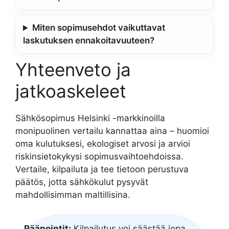
Miten sopimusehdot vaikuttavat
laskutuksen ennakoitavuuteen?
Yhteenveto ja
jatkoaskeleet
Sähkösopimus Helsinki -markkinoilla
monipuolinen vertailu kannattaa aina – huomioi
oma kulutuksesi, ekologiset arvosi ja arvioi
riskinsietokykysi sopimusvaihtoehdoissa.
Vertaile, kilpailuta ja tee tietoon perustuva
päätös, jotta sähkökulut pysyvät
mahdollisimman maltillisina.
Pääpointit:
Kilpailutus voi säästää jopa