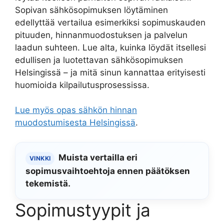
Sopivan sähkösopimuksen löytäminen
edellyttää vertailua esimerkiksi sopimuskauden
pituuden, hinnanmuodostuksen ja palvelun
laadun suhteen. Lue alta, kuinka löydät itsellesi
edullisen ja luotettavan sähkösopimuksen
Helsingissä – ja mitä sinun kannattaa erityisesti
huomioida kilpailutusprosessissa.
Lue myös opas sähkön hinnan
muodostumisesta Helsingissä
.
Muista vertailla eri
VINKKI
sopimusvaihtoehtoja ennen päätöksen
tekemistä.
Sopimustyypit ja