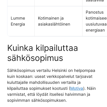
saatavilla
Panostus
Lumme
Kotimainen ja
kotimaisee
Energia
asiakaslähtöinen
uusiutuva
energiaan
Kuinka kilpailuttaa
sähkösopimus
Sähkösopimus vertailu Helsinki on helpompaa
kuin koskaan: useat verkkopalvelut tarjoavat
kuluttajalle mahdollisuuden vertailla ja
kilpailuttaa sopimukset kootusti (
Motiva
). Näin
varmistat, että löydät itsellesi halvimman ja
sopivimman sähkösopimuksen.