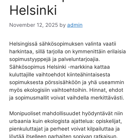
Helsinki
November 12, 2025
by
admin
Helsingissä sähkösopimuksen valinta vaatii
harkintaa, sillä tarjolla on kymmenittäin erilaisia
sopimustyyppejä ja palveluntarjoajia.
Sähkösopimus Helsinki -markkina kattaa
kuluttajille vaihtoehdot kiinteähintaisesta
sopimuksesta pörssisähköön ja yhä useammin
myös ekologisiin vaihtoehtoihin. Hinnat, ehdot
ja sopimusmallit voivat vaihdella merkittävästi.
Monipuoliset mahdollisuudet hyödyntävät niin
urbaania kuin ekologista ajattelua: opiskelijat,
pienkuluttajat ja perheet voivat kilpailuttaa ja
löytää itselleen parhaiten sopivan ratkaisun.