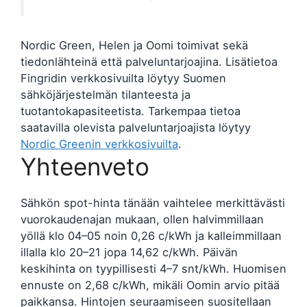
Nordic Green, Helen ja Oomi toimivat sekä
tiedonlähteinä että palveluntarjoajina. Lisätietoa
Fingridin verkkosivuilta löytyy Suomen
sähköjärjestelmän tilanteesta ja
tuotantokapasiteetista. Tarkempaa tietoa
saatavilla olevista palveluntarjoajista löytyy
Nordic Greenin verkkosivuilta
.
Yhteenveto
Sähkön spot-hinta tänään vaihtelee merkittävästi
vuorokaudenajan mukaan, ollen halvimmillaan
yöllä klo 04–05 noin 0,26 c/kWh ja kalleimmillaan
illalla klo 20–21 jopa 14,62 c/kWh. Päivän
keskihinta on tyypillisesti 4–7 snt/kWh. Huomisen
ennuste on 2,68 c/kWh, mikäli Oomin arvio pitää
paikkansa. Hintojen seuraamiseen suositellaan