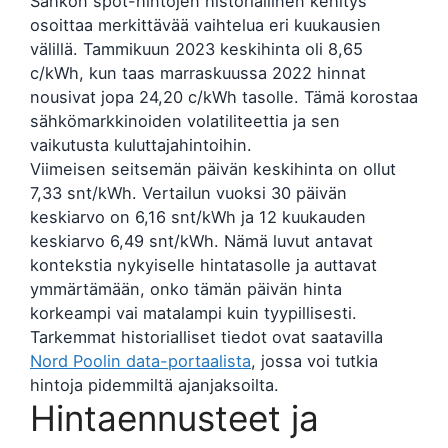
Sähkön spot-hintojen historiallinen kehitys
osoittaa merkittävää vaihtelua eri kuukausien
välillä. Tammikuun 2023 keskihinta oli 8,65
c/kWh, kun taas marraskuussa 2022 hinnat
nousivat jopa 24,20 c/kWh tasolle. Tämä korostaa
sähkömarkkinoiden volatiliteettia ja sen
vaikutusta kuluttajahintoihin.
Viimeisen seitsemän päivän keskihinta on ollut
7,33 snt/kWh. Vertailun vuoksi 30 päivän
keskiarvo on 6,16 snt/kWh ja 12 kuukauden
keskiarvo 6,49 snt/kWh. Nämä luvut antavat
kontekstia nykyiselle hintatasolle ja auttavat
ymmärtämään, onko tämän päivän hinta
korkeampi vai matalampi kuin tyypillisesti.
Tarkemmat historialliset tiedot ovat saatavilla
Nord Poolin data-portaalista
, jossa voi tutkia
hintoja pidemmiltä ajanjaksoilta.
Hintaennusteet ja