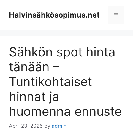
Skip
to
Halvinsähkösopimus.net
Menu
content
Sähkön spot hinta
tänään –
Tuntikohtaiset
hinnat ja
huomenna ennuste
April 23, 2026
by
admin