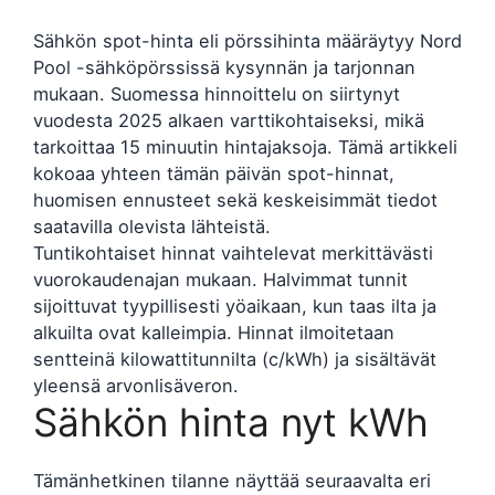
Sähkön spot-hinta eli pörssihinta määräytyy Nord
Pool -sähköpörssissä kysynnän ja tarjonnan
mukaan. Suomessa hinnoittelu on siirtynyt
vuodesta 2025 alkaen varttikohtaiseksi, mikä
tarkoittaa 15 minuutin hintajaksoja. Tämä artikkeli
kokoaa yhteen tämän päivän spot-hinnat,
huomisen ennusteet sekä keskeisimmät tiedot
saatavilla olevista lähteistä.
Tuntikohtaiset hinnat vaihtelevat merkittävästi
vuorokaudenajan mukaan. Halvimmat tunnit
sijoittuvat tyypillisesti yöaikaan, kun taas ilta ja
alkuilta ovat kalleimpia. Hinnat ilmoitetaan
sentteinä kilowattitunnilta (c/kWh) ja sisältävät
yleensä arvonlisäveron.
Sähkön hinta nyt kWh
Tämänhetkinen tilanne näyttää seuraavalta eri