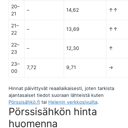
20–
–
14,62
↑↑
21
21–
–
13,69
↑↑
22
22–
–
12,30
↑
23
23–
7,72
9,71
→
00
Hinnat päivittyvät reaaliaikaisesti, joten tarkista
ajantasaiset tiedot suoraan lähteistä kuten
Pörssisähkö.fi
tai
Helenin verkkosivuilta
.
Pörssisähkön hinta
huomenna