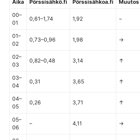
Aika
Pörssisähkö.fi
Pörssisähkoa.fi
Muutos
00–
0,61–1,74
1,92
−
01
01–
0,73–0,96
1,98
→
02
02–
0,82–0,48
3,14
↑
03
03–
0,31
3,65
↑
04
04–
0,26
3,71
↑
05
05–
–
4,11
→
06