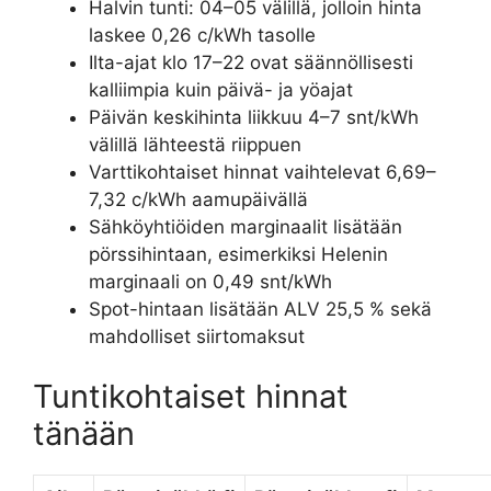
Halvin tunti: 04–05 välillä, jolloin hinta
laskee 0,26 c/kWh tasolle
Ilta-ajat klo 17–22 ovat säännöllisesti
kalliimpia kuin päivä- ja yöajat
Päivän keskihinta liikkuu 4–7 snt/kWh
välillä lähteestä riippuen
Varttikohtaiset hinnat vaihtelevat 6,69–
7,32 c/kWh aamupäivällä
Sähköyhtiöiden marginaalit lisätään
pörssihintaan, esimerkiksi Helenin
marginaali on 0,49 snt/kWh
Spot-hintaan lisätään ALV 25,5 % sekä
mahdolliset siirtomaksut
Tuntikohtaiset hinnat
tänään