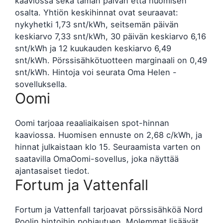
kaaviossa sekä tämän päivän että huomisen
osalta. Yhtiön keskihinnat ovat seuraavat:
nykyhetki 1,73 snt/kWh, seitsemän päivän
keskiarvo 7,33 snt/kWh, 30 päivän keskiarvo 6,16
snt/kWh ja 12 kuukauden keskiarvo 6,49
snt/kWh. Pörssisähkötuotteen marginaali on 0,49
snt/kWh. Hintoja voi seurata Oma Helen -
sovelluksella.
Oomi
Oomi tarjoaa reaaliaikaisen spot-hinnan
kaaviossa. Huomisen ennuste on 2,68 c/kWh, ja
hinnat julkaistaan klo 15. Seuraamista varten on
saatavilla OmaOomi-sovellus, joka näyttää
ajantasaiset tiedot.
Fortum ja Vattenfall
Fortum ja Vattenfall tarjoavat pörssisähköä Nord
Poolin hintoihin pohjautuen. Molemmat lisäävät