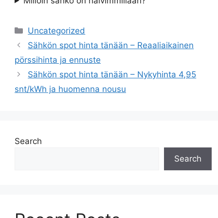
Milloin sähkö on halvimmillaan?
Categories
Uncategorized
Sähkön spot hinta tänään – Reaaliaikainen
pörssihinta ja ennuste
Sähkön spot hinta tänään – Nykyhinta 4,95
snt/kWh ja huomenna nousu
Search
Search