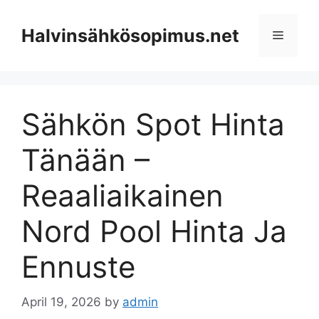
Skip
to
Halvinsähkösopimus.net
Menu
content
Sähkön Spot Hinta
Tänään –
Reaaliaikainen
Nord Pool Hinta Ja
Ennuste
April 19, 2026
by
admin