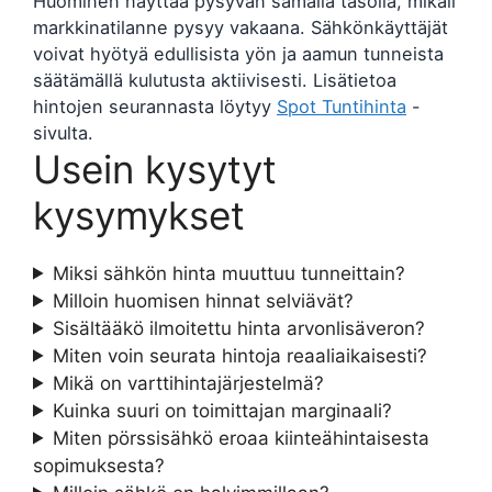
Huominen näyttää pysyvän samalla tasolla, mikäli
markkinatilanne pysyy vakaana. Sähkönkäyttäjät
voivat hyötyä edullisista yön ja aamun tunneista
säätämällä kulutusta aktiivisesti. Lisätietoa
hintojen seurannasta löytyy
Spot Tuntihinta
-
sivulta.
Usein kysytyt
kysymykset
Miksi sähkön hinta muuttuu tunneittain?
Milloin huomisen hinnat selviävät?
Sisältääkö ilmoitettu hinta arvonlisäveron?
Miten voin seurata hintoja reaaliaikaisesti?
Mikä on varttihintajärjestelmä?
Kuinka suuri on toimittajan marginaali?
Miten pörssisähkö eroaa kiinteähintaisesta
sopimuksesta?