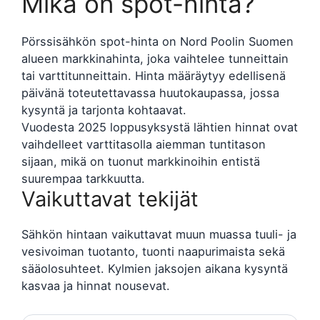
Mikä on spot-hinta?
Pörssisähkön spot-hinta on Nord Poolin Suomen
alueen markkinahinta, joka vaihtelee tunneittain
tai varttitunneittain. Hinta määräytyy edellisenä
päivänä toteutettavassa huutokaupassa, jossa
kysyntä ja tarjonta kohtaavat.
Vuodesta 2025 loppusyksystä lähtien hinnat ovat
vaihdelleet varttitasolla aiemman tuntitason
sijaan, mikä on tuonut markkinoihin entistä
suurempaa tarkkuutta.
Vaikuttavat tekijät
Sähkön hintaan vaikuttavat muun muassa tuuli- ja
vesivoiman tuotanto, tuonti naapurimaista sekä
sääolosuhteet. Kylmien jaksojen aikana kysyntä
kasvaa ja hinnat nousevat.