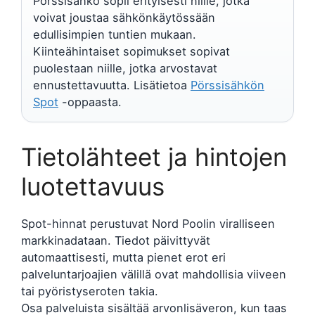
Pörssisähkö sopii erityisesti niille, jotka
voivat joustaa sähkönkäytössään
edullisimpien tuntien mukaan.
Kiinteähintaiset sopimukset sopivat
puolestaan niille, jotka arvostavat
ennustettavuutta. Lisätietoa
Pörssisähkön
Spot
-oppaasta.
Tietolähteet ja hintojen
luotettavuus
Spot-hinnat perustuvat Nord Poolin viralliseen
markkinadataan. Tiedot päivittyvät
automaattisesti, mutta pienet erot eri
palveluntarjoajien välillä ovat mahdollisia viiveen
tai pyöristyseroten takia.
Osa palveluista sisältää arvonlisäveron, kun taas