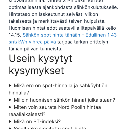
kilowattitunnilta. Vihreä ST-indeksi kertoo
optimaalisesta ajankohdasta sähkönkulutukselle.
Hintataso on laskeutunut selvästi viikon
takaisesta ja merkittävästi talven huipuista.
Huomisen hintatiedot saatavilla iltapäivällä kello
14.15.
Sähkön spot hinta tänään – Edullinen 1,43
snt/kWh vihreä päivä
tarjoaa tarkan erittelyn
tämän päivän tunneista.
Usein kysytyt
kysymykset
Mikä ero on spot-hinnalla ja sähköyhtiön
hinnalla?
Milloin huomisen sähkön hinnat julkaistaan?
Miten voin seurata Nord Poolin hintaa
reaaliaikaisesti?
Mikä on ST-indeksi?
Sisältääkö ilmoitettu spot-hinta