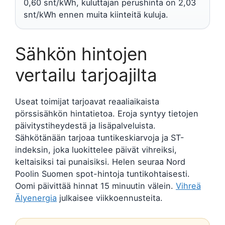
0,60 snt/kWh, kuluttajan perushinta on 2,03
snt/kWh ennen muita kiinteitä kuluja.
Sähkön hintojen
vertailu tarjoajilta
Useat toimijat tarjoavat reaaliaikaista
pörssisähkön hintatietoa. Eroja syntyy tietojen
päivitystiheydestä ja lisäpalveluista.
Sähkötänään tarjoaa tuntikeskiarvoja ja ST-
indeksin, joka luokittelee päivät vihreiksi,
keltaisiksi tai punaisiksi. Helen seuraa Nord
Poolin Suomen spot-hintoja tuntikohtaisesti.
Oomi päivittää hinnat 15 minuutin välein.
Vihreä
Älyenergia
julkaisee viikkoennusteita.