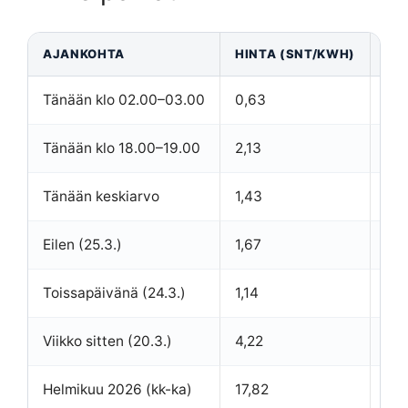
AJANKOHTA
HINTA (SNT/KWH)
HU
Tänään klo 02.00–03.00
0,63
Päi
Tänään klo 18.00–19.00
2,13
Päi
Tänään keskiarvo
1,43
Sis
Eilen (25.3.)
1,67
Säh
Toissapäivänä (24.3.)
1,14
Vii
Viikko sitten (20.3.)
4,22
Mer
Helmikuu 2026 (kk-ka)
17,82
Tal