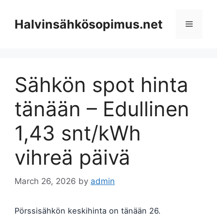
Skip
to
Halvinsähkösopimus.net
Menu
content
Sähkön spot hinta
tänään – Edullinen
1,43 snt/kWh
vihreä päivä
March 26, 2026
by
admin
Pörssisähkön keskihinta on tänään 26.