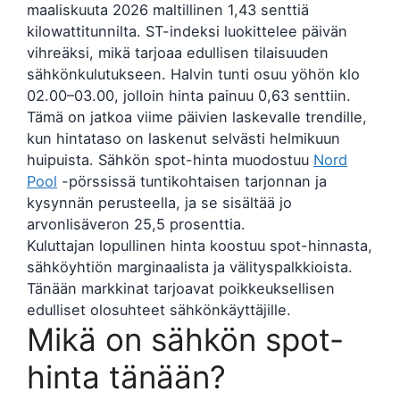
maaliskuuta 2026 maltillinen 1,43 senttiä
kilowattitunnilta. ST-indeksi luokittelee päivän
vihreäksi, mikä tarjoaa edullisen tilaisuuden
sähkönkulutukseen. Halvin tunti osuu yöhön klo
02.00–03.00, jolloin hinta painuu 0,63 senttiin.
Tämä on jatkoa viime päivien laskevalle trendille,
kun hintataso on laskenut selvästi helmikuun
huipuista. Sähkön spot-hinta muodostuu
Nord
Pool
-pörssissä tuntikohtaisen tarjonnan ja
kysynnän perusteella, ja se sisältää jo
arvonlisäveron 25,5 prosenttia.
Kuluttajan lopullinen hinta koostuu spot-hinnasta,
sähköyhtiön marginaalista ja välityspalkkioista.
Tänään markkinat tarjoavat poikkeuksellisen
edulliset olosuhteet sähkönkäyttäjille.
Mikä on sähkön spot-
hinta tänään?