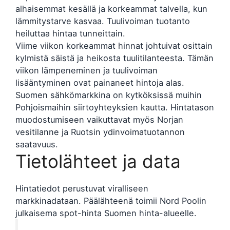
alhaisemmat kesällä ja korkeammat talvella, kun
lämmitystarve kasvaa. Tuulivoiman tuotanto
heiluttaa hintaa tunneittain.
Viime viikon korkeammat hinnat johtuivat osittain
kylmistä säistä ja heikosta tuulitilanteesta. Tämän
viikon lämpeneminen ja tuulivoiman
lisääntyminen ovat painaneet hintoja alas.
Suomen sähkömarkkina on kytköksissä muihin
Pohjoismaihin siirtoyhteyksien kautta. Hintatason
muodostumiseen vaikuttavat myös Norjan
vesitilanne ja Ruotsin ydinvoimatuotannon
saatavuus.
Tietolähteet ja data
Hintatiedot perustuvat viralliseen
markkinadataan. Päälähteenä toimii Nord Poolin
julkaisema spot-hinta Suomen hinta-alueelle.