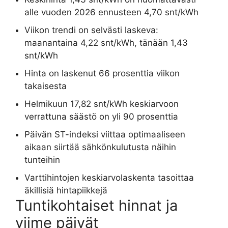
alle vuoden 2026 ennusteen 4,70 snt/kWh
Viikon trendi on selvästi laskeva:
maanantaina 4,22 snt/kWh, tänään 1,43
snt/kWh
Hinta on laskenut 66 prosenttia viikon
takaisesta
Helmikuun 17,82 snt/kWh keskiarvoon
verrattuna säästö on yli 90 prosenttia
Päivän ST-indeksi viittaa optimaaliseen
aikaan siirtää sähkönkulutusta näihin
tunteihin
Varttihintojen keskiarvolaskenta tasoittaa
äkillisiä hintapiikkejä
Tuntikohtaiset hinnat ja
viime päivät