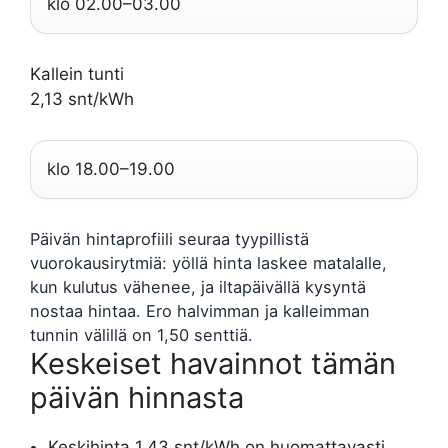
klo 02.00–03.00
Kallein tunti
2,13 snt/kWh
klo 18.00–19.00
Päivän hintaprofiili seuraa tyypillistä
vuorokausirytmiä: yöllä hinta laskee matalalle,
kun kulutus vähenee, ja iltapäivällä kysyntä
nostaa hintaa. Ero halvimman ja kalleimman
tunnin välillä on 1,50 senttiä.
Keskeiset havainnot tämän
päivän hinnasta
Keskihinta 1,43 snt/kWh on huomattavasti