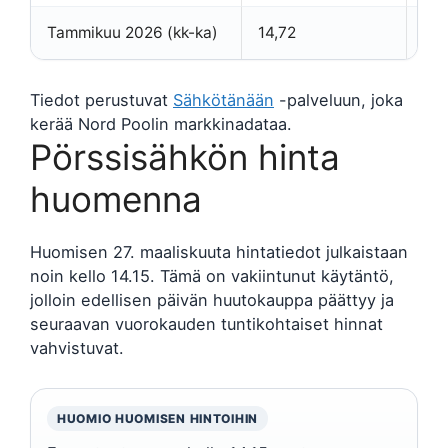
Tammikuu 2026 (kk-ka)
14,72
Nor
Tiedot perustuvat
Sähkötänään
-palveluun, joka
kerää Nord Poolin markkinadataa.
Pörssisähkön hinta
huomenna
Huomisen 27. maaliskuuta hintatiedot julkaistaan
noin kello 14.15. Tämä on vakiintunut käytäntö,
jolloin edellisen päivän huutokauppa päättyy ja
seuraavan vuorokauden tuntikohtaiset hinnat
vahvistuvat.
HUOMIO HUOMISEN HINTOIHIN