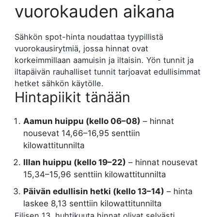
vuorokauden aikana
Sähkön spot-hinta noudattaa tyypillistä
vuorokausirytmiä, jossa hinnat ovat
korkeimmillaan aamuisin ja iltaisin. Yön tunnit ja
iltapäivän rauhalliset tunnit tarjoavat edullisimmat
hetket sähkön käytölle.
Hintapiikit tänään
Aamun huippu (kello 06–08)
– hinnat
nousevat 14,66–16,95 senttiin
kilowattitunnilta
Illan huippu (kello 19–22)
– hinnat nousevat
15,34–15,96 senttiin kilowattitunnilta
Päivän edullisin hetki (kello 13–14)
– hinta
laskee 8,13 senttiin kilowattitunnilta
Eilisen 13. huhtikuuta hinnat olivat selvästi