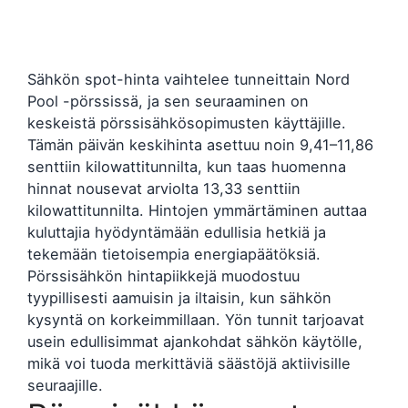
Sähkön spot-hinta vaihtelee tunneittain Nord
Pool -pörssissä, ja sen seuraaminen on
keskeistä pörssisähkösopimusten käyttäjille.
Tämän päivän keskihinta asettuu noin 9,41–11,86
senttiin kilowattitunnilta, kun taas huomenna
hinnat nousevat arviolta 13,33 senttiin
kilowattitunnilta. Hintojen ymmärtäminen auttaa
kuluttajia hyödyntämään edullisia hetkiä ja
tekemään tietoisempia energiapäätöksiä.
Pörssisähkön hintapiikkejä muodostuu
tyypillisesti aamuisin ja iltaisin, kun sähkön
kysyntä on korkeimmillaan. Yön tunnit tarjoavat
usein edullisimmat ajankohdat sähkön käytölle,
mikä voi tuoda merkittäviä säästöjä aktiivisille
seuraajille.