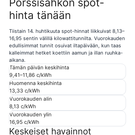
Pörssisähkön spot-
hinta tänään
Tiistain 14. huhtikuuta spot-hinnat liikkuivat 8,13–
16,95 sentin välillä kilowattitunnilta. Vuorokauden
edullisimmat tunnit osuivat iltapäivään, kun taas
kalleimmat hetket koettiin aamun ja illan ruuhka-
aikana.
Tämän päivän keskihinta
9,41–11,86 c/kWh
Huomenna keskihinta
13,33 c/kWh
Vuorokauden alin
8,13 c/kWh
Vuorokauden ylin
16,95 c/kWh
Keskeiset havainnot