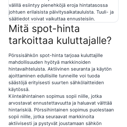
välillä esiintyy pienehköjä eroja hintatasossa
johtuen erilaisista päivitysaikatauluista. Tuuli- ja
säätiedot voivat vaikuttaa ennusteisiin.
Mitä spot-hinta
tarkoittaa kuluttajalle?
Pörssisähkön spot-hinta tarjoaa kuluttajille
mahdollisuuden hyötyä markkinoiden
hintavaihteluista. Aktiivinen seuranta ja käytön
ajoittaminen edullisille tunneille voi tuoda
säästöjä erityisesti suurten sähkölaitteiden
käytössä.
Kiinteähintainen sopimus sopii niille, jotka
arvostavat ennustettavuutta ja haluavat välttää
hintariskiä. Pörssihintainen sopimus puolestaan
sopii niille, jotka seuraavat markkinoita
aktiivisesti ja pystyvät joustamaan sähkön