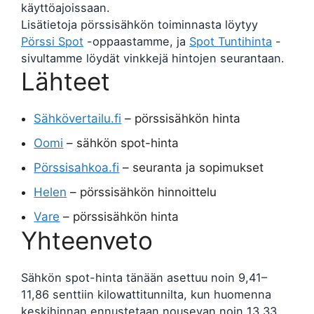
käyttöajoissaan.
Lisätietoja pörssisähkön toiminnasta löytyy
Pörssi Spot
-oppaastamme, ja
Spot Tuntihinta
-
sivultamme löydät vinkkejä hintojen seurantaan.
Lähteet
Sähkövertailu.fi
– pörssisähkön hinta
Oomi
– sähkön spot-hinta
Pörssisahkoa.fi
– seuranta ja sopimukset
Helen
– pörssisähkön hinnoittelu
Vare
– pörssisähkön hinta
Yhteenveto
Sähkön spot-hinta tänään asettuu noin 9,41–
11,86 senttiin kilowattitunnilta, kun huomenna
keskihinnan ennustetaan nousevan noin 13,33