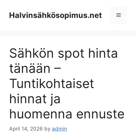
Skip
to
Halvinsähkösopimus.net
Menu
content
Sähkön spot hinta
tänään –
Tuntikohtaiset
hinnat ja
huomenna ennuste
April 14, 2026
by
admin