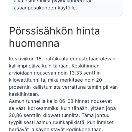
aika esimerkiksi pyykkikoneen tai
astianpesukoneen käytölle.
Pörssisähkön hinta
huomenna
Keskiviikon 15. huhtikuuta ennustetaan olevan
kalliimpi päivä kuin tänään. Keskihinnan
arvioidaan nousevan noin 13,33 senttiin
kilowattitunnilta, mikä merkitsee noin 20
prosentin kallistumista verrattuna tämän päivän
keskihintaan.
Aamun tunneilla kello 06–08 hinnat nousevat
selvästi korkeammiksi kuin tänään, yltäen jopa
20,86 senttiin kilowattitunnilta. Tämä johtuu
tyypillisesti aamun ruuhkapiikistä, kun ihmiset
heräävät ja käynnistävät kodinkoneitaan.