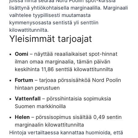
joissa hinta seuraa Nord Poolin spot-kurssia
lisättynä yhtiökohtaisella marginaalilla. Marginaali
vaihtelee tyypillisesti muutamasta
kymmenysosasta sentistä yli senttiin
kilowattitunnilta.
Yleisimmät tarjoajat
Oomi
– näyttää reaaliaikaiset spot-hinnat
ilman omaa marginaalia, tämän päivän
keskihinta 11,86 senttiä kilowattitunnilta
Fortum
– tarjoaa pörssisähköä Nord Poolin
hintaan perustuen
Vattenfall
– pörssihintaisia sopimuksia
Suomen markkinoilla
Helen
– pörssisopimus sisältää 0,49 sentin
marginaalin kilowattitunnilta
Hintoja vertailtaessa kannattaa huomioida, että