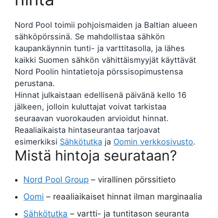
Nord Pool toimii pohjoismaiden ja Baltian alueen
sähköpörssinä. Se mahdollistaa sähkön
kaupankäynnin tunti- ja varttitasolla, ja lähes
kaikki Suomen sähkön vähittäismyyjät käyttävät
Nord Poolin hintatietoja pörssisopimustensa
perustana.
Hinnat julkaistaan edellisenä päivänä kello 16
jälkeen, jolloin kuluttajat voivat tarkistaa
seuraavan vuorokauden arvioidut hinnat.
Reaaliaikaista hintaseurantaa tarjoavat
esimerkiksi
Sähkötutka
ja
Oomin verkkosivusto
.
Mistä hintoja seurataan?
Nord Pool Group
– virallinen pörssitieto
Oomi
– reaaliaikaiset hinnat ilman marginaalia
Sähkötutka
– vartti- ja tuntitason seuranta