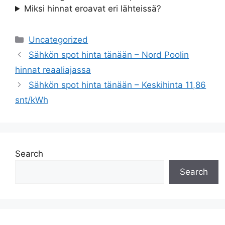
Miksi hinnat eroavat eri lähteissä?
Categories
Uncategorized
Sähkön spot hinta tänään – Nord Poolin
hinnat reaaliajassa
Sähkön spot hinta tänään – Keskihinta 11,86
snt/kWh
Search
Search