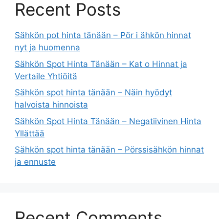
Recent Posts
Sähkön pot hinta tänään – Pör i ähkön hinnat
nyt ja huomenna
Sähkön Spot Hinta Tänään – Kat o Hinnat ja
Vertaile Yhtiöitä
Sähkön spot hinta tänään – Näin hyödyt
halvoista hinnoista
Sähkön Spot Hinta Tänään – Negatiivinen Hinta
Yllättää
Sähkön spot hinta tänään – Pörssisähkön hinnat
ja ennuste
Recent Comments