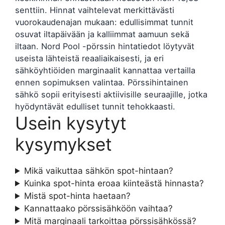
senttiin. Hinnat vaihtelevat merkittävästi
vuorokaudenajan mukaan: edullisimmat tunnit
osuvat iltapäivään ja kalliimmat aamuun sekä
iltaan. Nord Pool -pörssin hintatiedot löytyvät
useista lähteistä reaaliaikaisesti, ja eri
sähköyhtiöiden marginaalit kannattaa vertailla
ennen sopimuksen valintaa. Pörssihintainen
sähkö sopii erityisesti aktiivisille seuraajille, jotka
hyödyntävät edulliset tunnit tehokkaasti.
Usein kysytyt
kysymykset
Mikä vaikuttaa sähkön spot-hintaan?
Kuinka spot-hinta eroaa kiinteästä hinnasta?
Mistä spot-hinta haetaan?
Kannattaako pörssisähköön vaihtaa?
Mitä marginaali tarkoittaa pörssisähkössä?