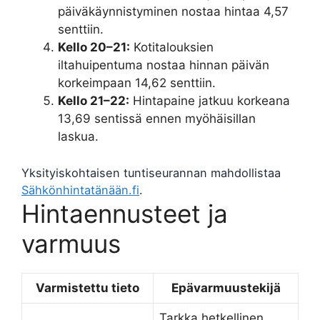
päiväkäynnistyminen nostaa hintaa 4,57
senttiin.
Kello 20–21:
Kotitalouksien
iltahuipentuma nostaa hinnan päivän
korkeimpaan 14,62 senttiin.
Kello 21–22:
Hintapaine jatkuu korkeana
13,69 sentissä ennen myöhäisillan
laskua.
Yksityiskohtaisen tuntiseurannan mahdollistaa
Sähkönhintatänään.fi
.
Hintaennusteet ja
varmuus
Varmistettu tieto
Epävarmuustekijä
Tarkka hetkellinen