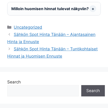
Milloin huomisen hinnat tulevat näkyviin?
Categories
Uncategorized
Sähkön Spot Hinta Tänään – Ajantasainen
Hinta ja Ennuste
Sähkön Spot Hinta Tänään – Tuntikohtaiset
Hinnat ja Huomisen Ennuste
Search
Search