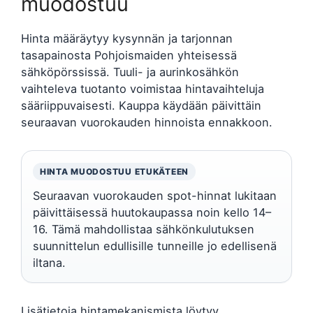
muodostuu
Hinta määräytyy kysynnän ja tarjonnan
tasapainosta Pohjoismaiden yhteisessä
sähköpörssissä. Tuuli- ja aurinkosähkön
vaihteleva tuotanto voimistaa hintavaihteluja
sääriippuvaisesti. Kauppa käydään päivittäin
seuraavan vuorokauden hinnoista ennakkoon.
HINTA MUODOSTUU ETUKÄTEEN
Seuraavan vuorokauden spot-hinnat lukitaan
päivittäisessä huutokaupassa noin kello 14–
16. Tämä mahdollistaa sähkönkulutuksen
suunnittelun edullisille tunneille jo edellisenä
iltana.
Lisätietoja hintamekanismista löytyy