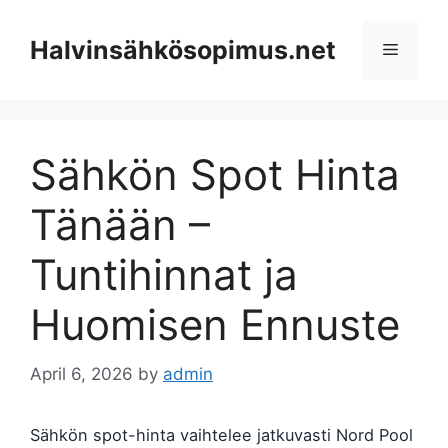
Skip
to
Halvinsähkösopimus.net
Menu
content
Sähkön Spot Hinta
Tänään –
Tuntihinnat ja
Huomisen Ennuste
April 6, 2026
by
admin
Sähkön spot-hinta vaihtelee jatkuvasti Nord Pool