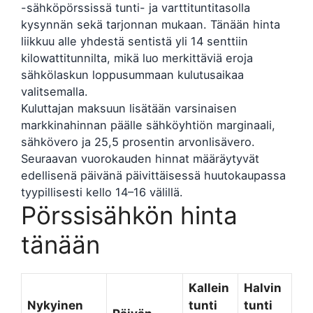
-sähköpörssissä tunti- ja varttituntitasolla
kysynnän sekä tarjonnan mukaan. Tänään hinta
liikkuu alle yhdestä sentistä yli 14 senttiin
kilowattitunnilta, mikä luo merkittäviä eroja
sähkölaskun loppusummaan kulutusaikaa
valitsemalla.
Kuluttajan maksuun lisätään varsinaisen
markkinahinnan päälle sähköyhtiön marginaali,
sähkövero ja 25,5 prosentin arvonlisävero.
Seuraavan vuorokauden hinnat määräytyvät
edellisenä päivänä päivittäisessä huutokaupassa
tyypillisesti kello 14–16 välillä.
Pörssisähkön hinta
tänään
Kallein
Halvin
Nykyinen
tunti
tunti