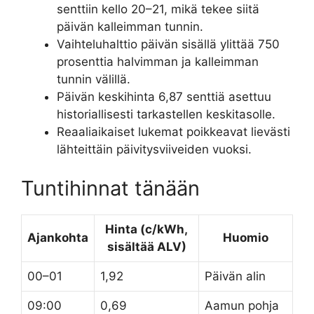
senttiin kello 20–21, mikä tekee siitä
päivän kalleimman tunnin.
Vaihteluhalttio päivän sisällä ylittää 750
prosenttia halvimman ja kalleimman
tunnin välillä.
Päivän keskihinta 6,87 senttiä asettuu
historiallisesti tarkastellen keskitasolle.
Reaaliaikaiset lukemat poikkeavat lievästi
lähteittäin päivitysviiveiden vuoksi.
Tuntihinnat tänään
Hinta (c/kWh,
Ajankohta
Huomio
sisältää ALV)
00–01
1,92
Päivän alin
09:00
0,69
Aamun pohja