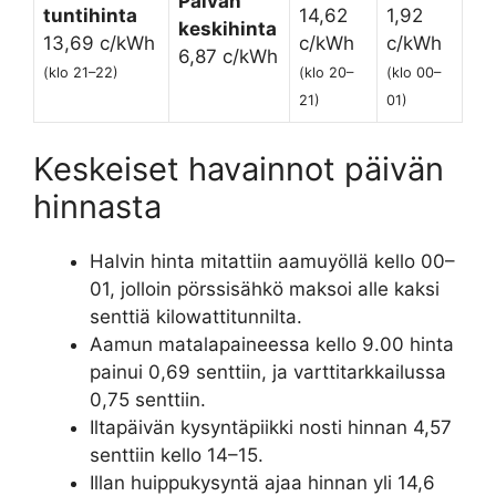
Päivän
tuntihinta
14,62
1,92
keskihinta
13,69 c/kWh
c/kWh
c/kWh
6,87 c/kWh
(klo 21–22)
(klo 20–
(klo 00–
21)
01)
Keskeiset havainnot päivän
hinnasta
Halvin hinta mitattiin aamuyöllä kello 00–
01, jolloin pörssisähkö maksoi alle kaksi
senttiä kilowattitunnilta.
Aamun matalapaineessa kello 9.00 hinta
painui 0,69 senttiin, ja varttitarkkailussa
0,75 senttiin.
Iltapäivän kysyntäpiikki nosti hinnan 4,57
senttiin kello 14–15.
Illan huippukysyntä ajaa hinnan yli 14,6