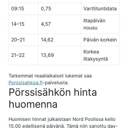
09:15
0,75
Varttituntidata
Iltapäivän
14–15
4,57
nousu
20–21
14,62
Päivän korkein
Korkea
21–22
13,69
iltakysyntä
Tarkemmat reaaliaikaiset lukemat saa
Porssisahkoa.fi
-palvelusta.
Pörssisähkön hinta
huomenna
Huomisen hinnat julkaistaan Nord Poolissa kello
15.00 edellisenä päivänä. Tämä niin sanottu day-