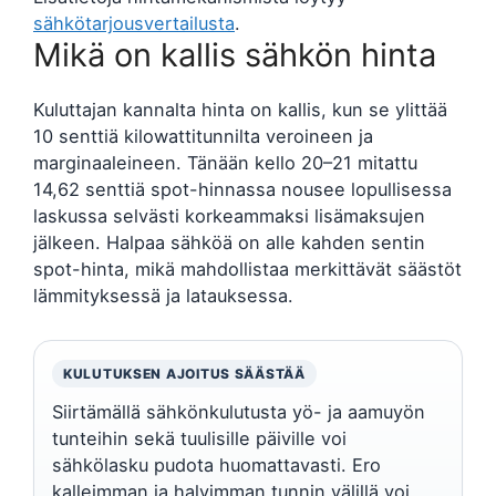
sähkötarjousvertailusta
.
Mikä on kallis sähkön hinta
Kuluttajan kannalta hinta on kallis, kun se ylittää
10 senttiä kilowattitunnilta veroineen ja
marginaaleineen. Tänään kello 20–21 mitattu
14,62 senttiä spot-hinnassa nousee lopullisessa
laskussa selvästi korkeammaksi lisämaksujen
jälkeen. Halpaa sähköä on alle kahden sentin
spot-hinta, mikä mahdollistaa merkittävät säästöt
lämmityksessä ja latauksessa.
KULUTUKSEN AJOITUS SÄÄSTÄÄ
Siirtämällä sähkönkulutusta yö- ja aamuyön
tunteihin sekä tuulisille päiville voi
sähkölasku pudota huomattavasti. Ero
kalleimman ja halvimman tunnin välillä voi