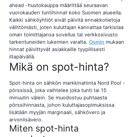
ahead -huutokauppa määrittää seuraavan
vuorokauden tuntihinnat koko Suomen alueella.
Kaikki sähköyhtiöt eivät päivitä ennakkotietoja
välittömästi, joten kuluttajan kannattaa tarkistaa
oman toimittajansa sovellus tai verkkosivusto
tarkentuneiden lukemien varalta.
Oomin
mukaan
hinnat päivittyvät asiakkaille tyypillisesti
iltapäivällä.
Mikä on spot-hinta?
Spot-hinta on sähkön markkinahinta Nord Pool -
pörssissä, joka vaihtelee joka tunti tai 15
minuutin välein. Se muodostuu puhtaasta
pörssihinnasta, johon kuluttajasopimuksissa
lisätään myyjän marginaali, sähkövero ja
arvonlisävero.
Miten spot-hinta