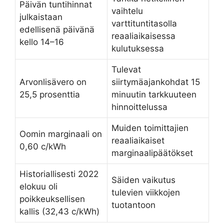
Päivän tuntihinnat
vaihtelu
julkaistaan
varttituntitasolla
edellisenä päivänä
reaaliaikaisessa
kello 14–16
kulutuksessa
Tulevat
Arvonlisävero on
siirtymäajankohdat 15
25,5 prosenttia
minuutin tarkkuuteen
hinnoittelussa
Muiden toimittajien
Oomin marginaali on
reaaliaikaiset
0,60 c/kWh
marginaalipäätökset
Historiallisesti 2022
Säiden vaikutus
elokuu oli
tulevien viikkojen
poikkeuksellisen
tuotantoon
kallis (32,43 c/kWh)