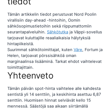
tiedot
Tämän artikkelin tiedot perustuvat Nord Poolin
virallisiin day-ahead -hintoihin, Oomin
sähkösopimustietoihin sekä riippumattomiin
seurantapalveluihin.
Sähkötutka
ja Väppi-sovellus
tarjoavat kuluttajille reaaliaikaisia hälytyksiä
hintapiikeistä.
Suurimmat sähkötoimittajat, kuten
Väre
, Fortum ja
Helen, tarjoavat pörssisähköä oman
marginaalinsa lisääminä. Tarkat ehdot vaihtelevat
toimittajittain.
Yhteenveto
Tämän päivän spot-hinta vaihtelee alle kahdesta
sentistä yli 14 senttiin, ja keskihinta asettuu 6,87
senttiin. Huomisen hinnat selviävät kello 15
mennessä. Säästöjä saa aikaan siirtämällä