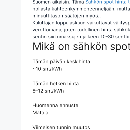
Suomen aikaisin. Tämä
Sähkön spot hinta 
nollasta kahteenkymmeneenneljään, mutt
minuuttitason säätöjen myötä.
Kuluttajan loppulaskuun vaikuttavat välitysp
verottomana, joten todellinen hinta sähkö
sentin siirtomaksujen jälkeen 10–30 senttiin
Mikä on sähkön spot
Tämän päivän keskihinta
~10 snt/kWh
Tämän hetken hinta
8–12 snt/kWh
Huomenna ennuste
Matala
Viimeisen tunnin muutos