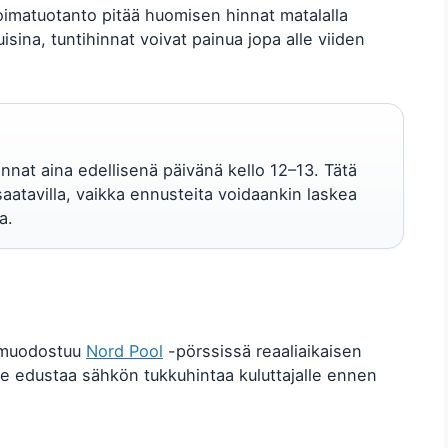
imatuotanto pitää huomisen hinnat matalalla
isina, tuntihinnat voivat painua jopa alle viiden
nnat aina edellisenä päivänä kello 12–13. Tätä
aatavilla, vaikka ennusteita voidaankin laskea
a.
a muodostuu
Nord Pool
-pörssissä reaaliaikaisen
Se edustaa sähkön tukkuhintaa kuluttajalle ennen