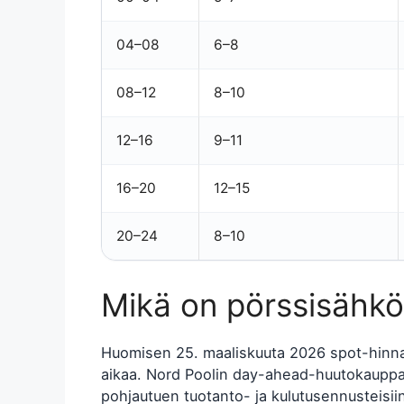
04–08
6–8
08–12
8–10
12–16
9–11
16–20
12–15
20–24
8–10
Mikä on pörssisähk
Huomisen 25. maaliskuuta 2026 spot-hinnat 
aikaa. Nord Poolin day-ahead-huutokauppa
pohjautuen tuotanto- ja kulutusennusteisii