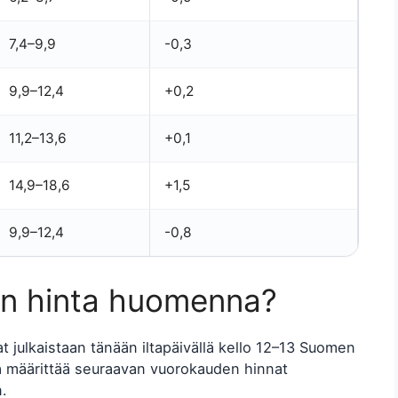
7,4–9,9
-0,3
9,9–12,4
+0,2
11,2–13,6
+0,1
14,9–18,6
+1,5
9,9–12,4
-0,8
ön hinta huomenna?
julkaistaan tänään iltapäivällä kello 12–13 Suomen
 määrittää seuraavan vuorokauden hinnat
n.