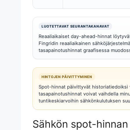
LUOTETTAVAT SEURANTAKANAVAT
Reaaliaikaiset day-ahead-hinnat löytyvät
Fingridin reaaliaikainen sähköjärjestelm
tasapainotushinnat graafisessa muodos
HINTOJEN PÄIVITTYMINEN
Spot-hinnat päivittyvät historiatiedoiksi
tasapainotushinnat voivat vaihdella minuu
tuntikeskiarvoihin sähkönkulutuksen suu
Sähkön spot-hinnan 