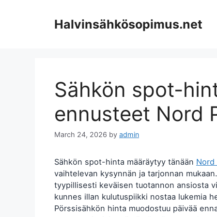
Skip
to
Halvinsähkösopimus.net
content
Sähkön spot-hint
ennusteet Nord P
March 24, 2026
by
admin
Sähkön spot-hinta määräytyy tänään
Nord 
vaihtelevan kysynnän ja tarjonnan mukaan.
tyypillisesti keväisen tuotannon ansiosta vii
kunnes illan kulutuspiikki nostaa lukemia he
Pörssisähkön hinta muodostuu päivää ennak