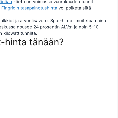
tänään
-tieto on voimassa vuorokauden tunnit
a
Fingridin tasapainotushinta
voi poiketa siitä
alkkiot ja arvonlisävero. Spot-hinta ilmoitetaan aina
laskussa nousee 24 prosentin ALV:n ja noin 5–10
 kilowattitunnilta.
-hinta tänään?