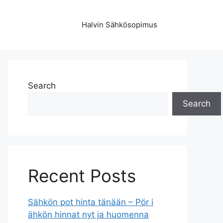
Halvin Sähkösopimus
Search
Search
Recent Posts
Sähkön pot hinta tänään – Pör i
ähkön hinnat nyt ja huomenna