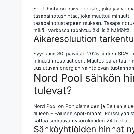
Spot-hinta on päiväennuste, joka jää voima
tasapainotushintaa, joka muuttuu minuutti-
tasapainotustarpeen mukaan. Tasapainotush
mikäli verkossa tapahtuu äkillisiä häiriöitä.
Aikaresoluution tarkent
Syyskuun 30. päivästä 2025 lähtien SDAC-ma
minuutin resoluutioon. Muutos parantaa hin
uusiutuvan energian vaihtelevan tuotannon 
Nord Pool sähkön hin
tulevat?
Nord Pool on Pohjoismaiden ja Baltian al
alueen FI-alueen spot-hinnat. Pörssi yhdis
kattaa seuraavan vuorokauden 24 tuntia.
Sähköyhtiöiden hinnat n