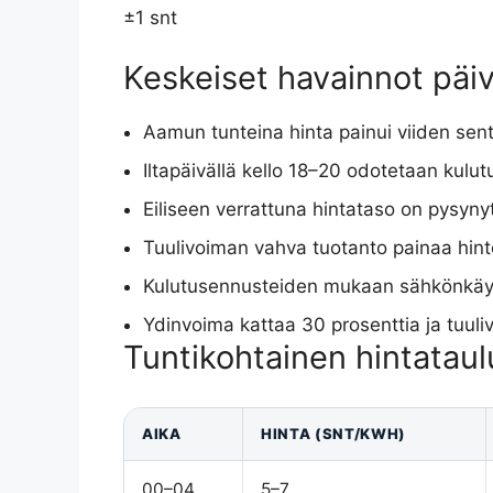
±1 snt
Keskeiset havainnot päi
Aamun tunteina hinta painui viiden sen
Iltapäivällä kello 18–20 odotetaan kulutu
Eiliseen verrattuna hintataso on pysyny
Tuulivoiman vahva tuotanto painaa hinto
Kulutusennusteiden mukaan sähkönkäyt
Ydinvoima kattaa 30 prosenttia ja tuul
Tuntikohtainen hintatau
AIKA
HINTA (SNT/KWH)
00–04
5–7