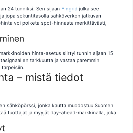
an 24 tunniksi. Sen sijaan
Fingrid
julkaisee
 ja jopa sekuntitasolla sähköverkon jatkuvan
inta voi poiketa spot-hinnasta merkittävästi,
uminen
rkkinoiden hinta-asetus siirtyi tunnin sijaan 15
tasignaalien tarkkuutta ja vastaa paremmin
tarpeisiin.
ta – mistä tiedot
ueen sähköpörssi, jonka kautta muodostuu Suomen
tää tuottajat ja myyjät day-ahead-markkinalla, joka
yt