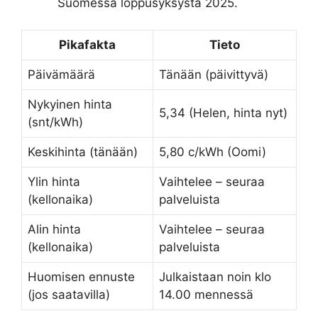
Suomessa loppusyksystä 2025.
Pikafakta
Tieto
Päivämäärä
Tänään (päivittyvä)
Nykyinen hinta
5,34 (Helen, hinta nyt)
(snt/kWh)
Keskihinta (tänään)
5,80 c/kWh (Oomi)
Ylin hinta
Vaihtelee – seuraa
(kellonaika)
palveluista
Alin hinta
Vaihtelee – seuraa
(kellonaika)
palveluista
Huomisen ennuste
Julkaistaan noin klo
(jos saatavilla)
14.00 mennessä