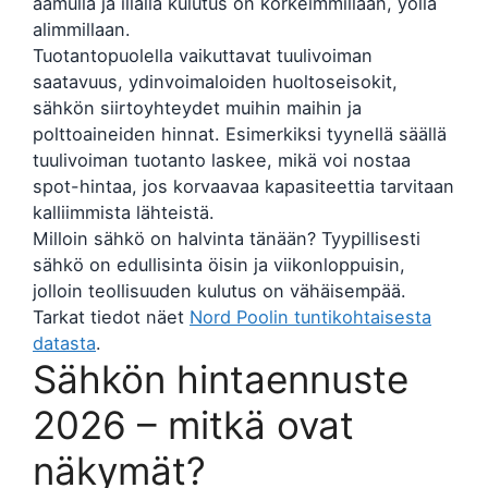
aamulla ja illalla kulutus on korkeimmillaan, yöllä
alimmillaan.
Tuotantopuolella vaikuttavat tuulivoiman
saatavuus, ydinvoimaloiden huoltoseisokit,
sähkön siirtoyhteydet muihin maihin ja
polttoaineiden hinnat. Esimerkiksi tyynellä säällä
tuulivoiman tuotanto laskee, mikä voi nostaa
spot-hintaa, jos korvaavaa kapasiteettia tarvitaan
kalliimmista lähteistä.
Milloin sähkö on halvinta tänään? Tyypillisesti
sähkö on edullisinta öisin ja viikonloppuisin,
jolloin teollisuuden kulutus on vähäisempää.
Tarkat tiedot näet
Nord Poolin tuntikohtaisesta
datasta
.
Sähkön hintaennuste
2026 – mitkä ovat
näkymät?