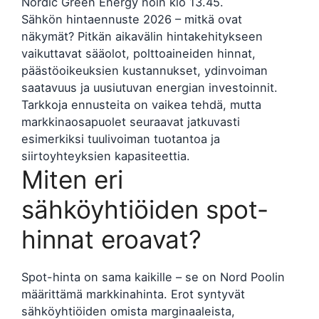
Nordic Green Energy noin klo 13.45.
Sähkön hintaennuste 2026 – mitkä ovat
näkymät? Pitkän aikavälin hintakehitykseen
vaikuttavat sääolot, polttoaineiden hinnat,
päästöoikeuksien kustannukset, ydinvoiman
saatavuus ja uusiutuvan energian investoinnit.
Tarkkoja ennusteita on vaikea tehdä, mutta
markkinaosapuolet seuraavat jatkuvasti
esimerkiksi tuulivoiman tuotantoa ja
siirtoyhteyksien kapasiteettia.
Miten eri
sähköyhtiöiden spot-
hinnat eroavat?
Spot-hinta on sama kaikille – se on Nord Poolin
määrittämä markkinahinta. Erot syntyvät
sähköyhtiöiden omista marginaaleista,