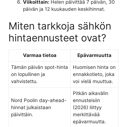
Viikoittain:
Helen päivittää 7 päivän, 30
päivän ja 12 kuukauden keskihinnat.
Miten tarkkoja sähkön
hintaennusteet ovat?
Varmaa tietoa
Epävarmuutta
Tämän päivän spot-hinta
Huomisen hinta on
on lopullinen ja
ennakkotieto, joka
vahvistettu.
voi vielä muuttua.
Pitkän aikavälin
Nord Poolin day-ahead-
ennusteisiin
hinnat julkaistaan
(2026) liittyy
päivittäin.
merkittävää
epävarmuutta.