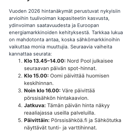
Vuoden 2026 hintanäkymät perustuvat nykyisiin
arvioihin tuulivoiman kapasiteetin kasvusta,
ydinvoiman saatavuudesta ja Euroopan
energiamarkkinoiden kehityksestä. Tarkkaa lukua
on mahdotonta antaa, koska sähkömarkkinoihin
vaikuttaa monia muuttujia. Seuraavia vaiheita
kannattaa seurata:
Klo 13.45–14.00:
Nord Pool julkaisee
seuraavan päivän spot-hinnat.
Klo 15.00:
Oomi päivittää huomisen
keskihinnan.
Noin klo 16.00:
Väre päivittää
pörssisähkön hintakaavion.
Jatkuva:
Tämän päivän hinta näkyy
reaaliajassa useilla palveluilla.
Päivittäin:
Pörssisähköä.fi ja Sähkötutka
näyttävät tunti- ja varttihinnat.