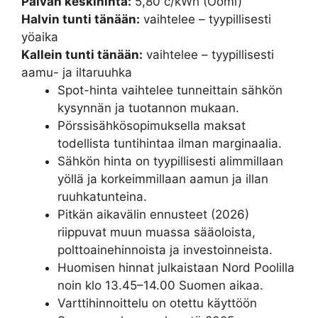
Päivän keskihinta:
5,80 c/kWh (Oomi)
Halvin tunti tänään:
vaihtelee – tyypillisesti
yöaika
Kallein tunti tänään:
vaihtelee – tyypillisesti
aamu- ja iltaruuhka
Spot-hinta vaihtelee tunneittain sähkön
kysynnän ja tuotannon mukaan.
Pörssisähkösopimuksella maksat
todellista tuntihintaa ilman marginaalia.
Sähkön hinta on tyypillisesti alimmillaan
yöllä ja korkeimmillaan aamun ja illan
ruuhkatunteina.
Pitkän aikavälin ennusteet (2026)
riippuvat muun muassa sääoloista,
polttoainehinnoista ja investoinneista.
Huomisen hinnat julkaistaan Nord Poolilla
noin klo 13.45–14.00 Suomen aikaa.
Varttihinnoittelu on otettu käyttöön