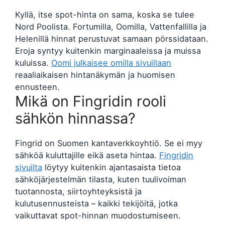
Kyllä, itse spot-hinta on sama, koska se tulee
Nord Poolista. Fortumilla, Oomilla, Vattenfallilla ja
Helenillä hinnat perustuvat samaan pörssidataan.
Eroja syntyy kuitenkin marginaaleissa ja muissa
kuluissa.
Oomi julkaisee omilla sivuillaan
reaaliaikaisen hintanäkymän ja huomisen
ennusteen.
Mikä on Fingridin rooli
sähkön hinnassa?
Fingrid on Suomen kantaverkkoyhtiö. Se ei myy
sähköä kuluttajille eikä aseta hintaa.
Fingridin
sivuilta
löytyy kuitenkin ajantasaista tietoa
sähköjärjestelmän tilasta, kuten tuulivoiman
tuotannosta, siirtoyhteyksistä ja
kulutusennusteista – kaikki tekijöitä, jotka
vaikuttavat spot-hinnan muodostumiseen.