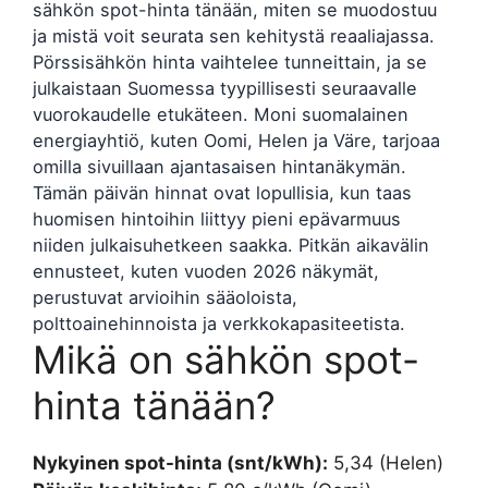
sähkön spot-hinta tänään, miten se muodostuu
ja mistä voit seurata sen kehitystä reaaliajassa.
Pörssisähkön hinta vaihtelee tunneittain, ja se
julkaistaan Suomessa tyypillisesti seuraavalle
vuorokaudelle etukäteen. Moni suomalainen
energiayhtiö, kuten Oomi, Helen ja Väre, tarjoaa
omilla sivuillaan ajantasaisen hintanäkymän.
Tämän päivän hinnat ovat lopullisia, kun taas
huomisen hintoihin liittyy pieni epävarmuus
niiden julkaisuhetkeen saakka. Pitkän aikavälin
ennusteet, kuten vuoden 2026 näkymät,
perustuvat arvioihin sääoloista,
polttoainehinnoista ja verkkokapasiteetista.
Mikä on sähkön spot-
hinta tänään?
Nykyinen spot-hinta (snt/kWh):
5,34 (Helen)