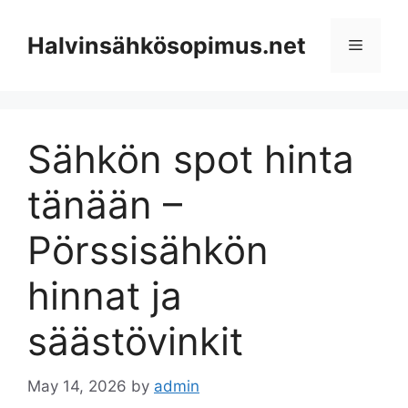
Skip
to
Halvinsähkösopimus.net
Menu
content
Sähkön spot hinta
tänään –
Pörssisähkön
hinnat ja
säästövinkit
May 14, 2026
by
admin