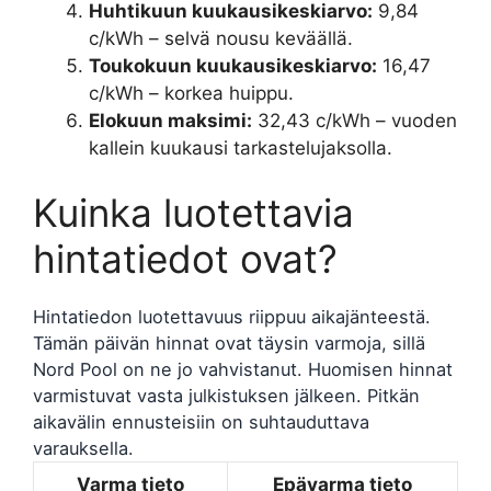
Huhtikuun kuukausikeskiarvo:
9,84
c/kWh – selvä nousu keväällä.
Toukokuun kuukausikeskiarvo:
16,47
c/kWh – korkea huippu.
Elokuun maksimi:
32,43 c/kWh – vuoden
kallein kuukausi tarkastelujaksolla.
Kuinka luotettavia
hintatiedot ovat?
Hintatiedon luotettavuus riippuu aikajänteestä.
Tämän päivän hinnat ovat täysin varmoja, sillä
Nord Pool on ne jo vahvistanut. Huomisen hinnat
varmistuvat vasta julkistuksen jälkeen. Pitkän
aikavälin ennusteisiin on suhtauduttava
varauksella.
Varma tieto
Epävarma tieto