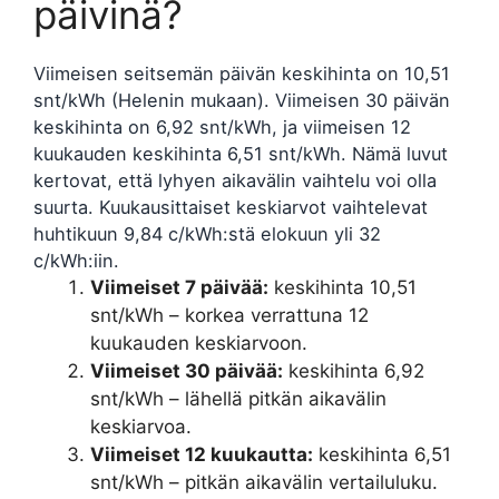
päivinä?
Viimeisen seitsemän päivän keskihinta on 10,51
snt/kWh (Helenin mukaan). Viimeisen 30 päivän
keskihinta on 6,92 snt/kWh, ja viimeisen 12
kuukauden keskihinta 6,51 snt/kWh. Nämä luvut
kertovat, että lyhyen aikavälin vaihtelu voi olla
suurta. Kuukausittaiset keskiarvot vaihtelevat
huhtikuun 9,84 c/kWh:stä elokuun yli 32
c/kWh:iin.
Viimeiset 7 päivää:
keskihinta 10,51
snt/kWh – korkea verrattuna 12
kuukauden keskiarvoon.
Viimeiset 30 päivää:
keskihinta 6,92
snt/kWh – lähellä pitkän aikavälin
keskiarvoa.
Viimeiset 12 kuukautta:
keskihinta 6,51
snt/kWh – pitkän aikavälin vertailuluku.