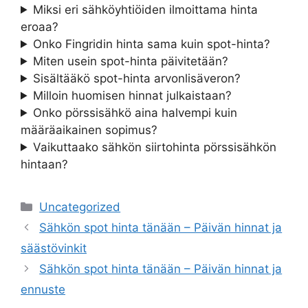
Miksi eri sähköyhtiöiden ilmoittama hinta
eroaa?
Onko Fingridin hinta sama kuin spot-hinta?
Miten usein spot-hinta päivitetään?
Sisältääkö spot-hinta arvonlisäveron?
Milloin huomisen hinnat julkaistaan?
Onko pörssisähkö aina halvempi kuin
määräaikainen sopimus?
Vaikuttaako sähkön siirtohinta pörssisähkön
hintaan?
Categories
Uncategorized
Sähkön spot hinta tänään – Päivän hinnat ja
säästövinkit
Sähkön spot hinta tänään – Päivän hinnat ja
ennuste