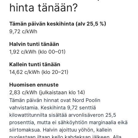
hinta tänään?
Tämän päivän keskihinta (alv 25,5 %)
9,72 c/kWh
Halvin tunti tänään
1,92 c/kWh (klo 00–01)
Kallein tunti tänään
14,62 c/kWh (klo 20–21)
Huomisen ennuste
2,83 c/kWh (julkaistaan klo 14)
Tämän päivän hinnat ovat Nord Poolin
vahvistamia. Keskihinta 9,72 senttiä
kilowattitunnilta sisältää arvonlisäveron 25,5
prosenttia, mutta ei sähköyhtiön marginaalia eikä
siirtomaksua. Halvin ajoittuu yöhön, kallein
puolestaan iltaan kello kahdeksan jälkeen. Alla