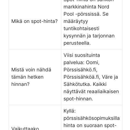
markkinahinta Nord
Pool -pörssissä. Se
Mikä on spot-hinta?
määräytyy
tuntikohtaisesti
kysynnän ja tarjonnan
perusteella.
Viisi suosituinta
palvelua: Oomi,
Mistä voin nähdä
Pörssisähkö.fi,
tämän hetken
Pörssisähköä.fi, Väre ja
hinnan?
Sähkötutka. Kaikki
näyttävät reaaliaikaisen
spot-hinnan.
Kyllä:
pörssisähkösopimuksilla
hinta on suoraan spot-
Vaikuttaako