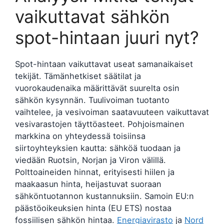
vaikuttavat sähkön
spot-hintaan juuri nyt?
Spot-hintaan vaikuttavat useat samanaikaiset
tekijät. Tämänhetkiset säätilat ja
vuorokaudenaika määrittävät suurelta osin
sähkön kysynnän. Tuulivoiman tuotanto
vaihtelee, ja vesivoiman saatavuuteen vaikuttavat
vesivarastojen täyttöasteet. Pohjoismainen
markkina on yhteydessä toisiinsa
siirtoyhteyksien kautta: sähköä tuodaan ja
viedään Ruotsin, Norjan ja Viron välillä.
Polttoaineiden hinnat, erityisesti hiilen ja
maakaasun hinta, heijastuvat suoraan
sähköntuotannon kustannuksiin. Samoin EU:n
päästöoikeuksien hinta (EU ETS) nostaa
fossiilisen sähkön hintaa.
Energiavirasto
ja
Nord