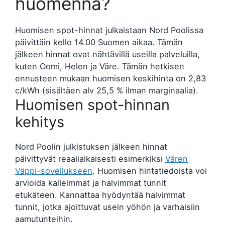
huomenna?
Huomisen spot-hinnat julkaistaan Nord Poolissa
päivittäin kello 14.00 Suomen aikaa. Tämän
jälkeen hinnat ovat nähtävillä useilla palveluilla,
kuten Oomi, Helen ja Väre. Tämän hetkisen
ennusteen mukaan huomisen keskihinta on 2,83
c/kWh (sisältäen alv 25,5 % ilman marginaalia).
Huomisen spot-hinnan
kehitys
Nord Poolin julkistuksen jälkeen hinnat
päivittyvät reaaliaikaisesti esimerkiksi
Vären
Väppi-sovellukseen
. Huomisen hintatiedoista voi
arvioida kalleimmat ja halvimmat tunnit
etukäteen. Kannattaa hyödyntää halvimmat
tunnit, jotka ajoittuvat usein yöhön ja varhaisiin
aamutunteihin.