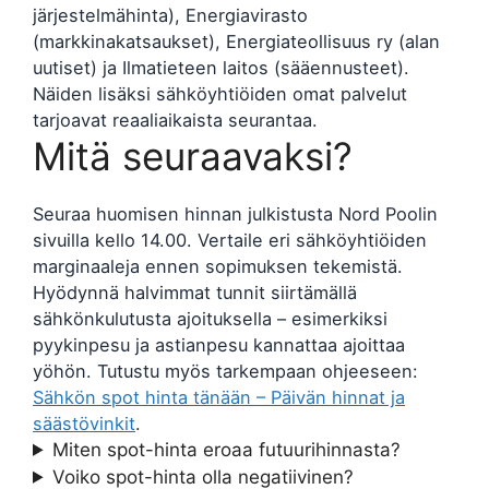
järjestelmähinta), Energiavirasto
(markkinakatsaukset), Energiateollisuus ry (alan
uutiset) ja Ilmatieteen laitos (sääennusteet).
Näiden lisäksi sähköyhtiöiden omat palvelut
tarjoavat reaaliaikaista seurantaa.
Mitä seuraavaksi?
Seuraa huomisen hinnan julkistusta Nord Poolin
sivuilla kello 14.00. Vertaile eri sähköyhtiöiden
marginaaleja ennen sopimuksen tekemistä.
Hyödynnä halvimmat tunnit siirtämällä
sähkönkulutusta ajoituksella – esimerkiksi
pyykinpesu ja astianpesu kannattaa ajoittaa
yöhön. Tutustu myös tarkempaan ohjeeseen:
Sähkön spot hinta tänään – Päivän hinnat ja
säästövinkit
.
Miten spot-hinta eroaa futuurihinnasta?
Voiko spot-hinta olla negatiivinen?