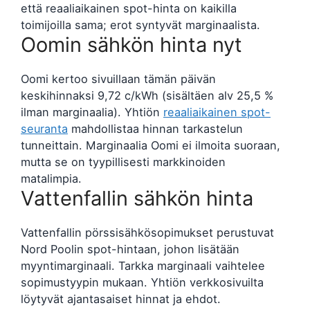
että reaaliaikainen spot-hinta on kaikilla
toimijoilla sama; erot syntyvät marginaalista.
Oomin sähkön hinta nyt
Oomi kertoo sivuillaan tämän päivän
keskihinnaksi 9,72 c/kWh (sisältäen alv 25,5 %
ilman marginaalia). Yhtiön
reaaliaikainen spot-
seuranta
mahdollistaa hinnan tarkastelun
tunneittain. Marginaalia Oomi ei ilmoita suoraan,
mutta se on tyypillisesti markkinoiden
matalimpia.
Vattenfallin sähkön hinta
Vattenfallin pörssisähkösopimukset perustuvat
Nord Poolin spot-hintaan, johon lisätään
myyntimarginaali. Tarkka marginaali vaihtelee
sopimustyypin mukaan. Yhtiön verkkosivuilta
löytyvät ajantasaiset hinnat ja ehdot.