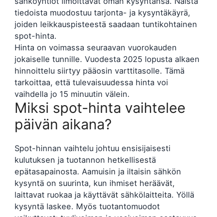
sähköyhtiöt ilmoittavat oman kysyntänsä. Näistä
tiedoista muodostuu tarjonta- ja kysyntäkäyrä,
joiden leikkauspisteestä saadaan tuntikohtainen
spot-hinta.
Hinta on voimassa seuraavan vuorokauden
jokaiselle tunnille. Vuodesta 2025 lopusta alkaen
hinnoittelu siirtyy pääosin varttitasolle. Tämä
tarkoittaa, että tulevaisuudessa hinta voi
vaihdella jo 15 minuutin välein.
Miksi spot-hinta vaihtelee
päivän aikana?
Spot-hinnan vaihtelu johtuu ensisijaisesti
kulutuksen ja tuotannon hetkellisestä
epätasapainosta. Aamuisin ja iltaisin sähkön
kysyntä on suurinta, kun ihmiset heräävät,
laittavat ruokaa ja käyttävät sähkölaitteita. Yöllä
kysyntä laskee. Myös tuotantomuodot