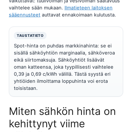
vaikuttavat: tuulivoiman ja vesivoiman saatavuus
vaihtelee sään mukaan.
Ilmatieteen laitoksen
sääennusteet
auttavat ennakoimaan kulutusta.
TAUSTATIETO
Spot-hinta on puhdas markkinahinta: se ei
sisällä sähköyhtiön marginaalia, sähköveroa
eikä siirtomaksuja. Sähköyhtiöt lisäävät
oman katteensa, joka tyypillisesti vaihtelee
0,39 ja 0,69 c/kWh välillä. Tästä syystä eri
yhtiöiden ilmoittama loppuhinta voi erota
toisistaan.
Miten sähkön hinta on
kehittynyt viime