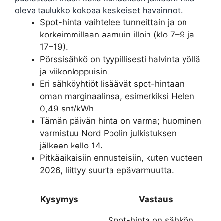
oleva taulukko kokoaa keskeiset havainnot.
Spot-hinta vaihtelee tunneittain ja on
korkeimmillaan aamuin illoin (klo 7–9 ja
17–19).
Pörssisähkö on tyypillisesti halvinta yöllä
ja viikonloppuisin.
Eri sähköyhtiöt lisäävät spot-hintaan
oman marginaalinsa, esimerkiksi Helen
0,49 snt/kWh.
Tämän päivän hinta on varma; huominen
varmistuu Nord Poolin julkistuksen
jälkeen kello 14.
Pitkäaikaisiin ennusteisiin, kuten vuoteen
2026, liittyy suurta epävarmuutta.
Kysymys
Vastaus
Spot-hinta on sähkön