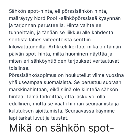
Sähkön spot-hinta, eli pörssisähkön hinta,
määräytyy Nord Pool -sähköpörssissä kysynnän
ja tarjonnan perusteella. Hinta vaihtelee
tunneittain, ja tänään se liikkuu alle kahdesta
sentistä lähes viiteentoista senttiin
kilowattitunnilta. Artikkeli kertoo, mikä on tämän
päivän spot-hinta, miltä huominen näyttää ja
miten eri sähköyhtiöiden tarjoukset vertautuvat
toisiinsa.
Pörssisähkösopimus on houkutellut viime vuosina
yhä useampaa suomalaista. Se perustuu suoraan
markkinahintaan, eikä siinä ole kiinteää sähkön
hintaa. Tämä tarkoittaa, että lasku voi olla
edullinen, mutta se vaatii hinnan seuraamista ja
kulutuksen ajoittamista. Seuraavassa käymme
läpi tarkat luvut ja taustat.
Mikä on sähkön spot-