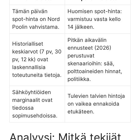
Tämän päivän
Huomisen spot-hinta:
spot-hinta on Nord
varmistuu vasta kello
Poolin vahvistama.
14 jälkeen.
Pitkän aikavälin
Historialliset
ennusteet (2026)
keskiarvot (7 pv, 30
perustuvat
pv, 12 kk) ovat
skenaarioihin: sää,
laskennallisia
polttoaineiden hinnat,
toteutuneita tietoja.
politiikka.
Sähköyhtiöiden
Tulevien talvien hintoja
marginaalit ovat
on vaikea ennakoida
tiedossa
etukäteen.
sopimusehdoissa.
Analyysi: Mitkä tekijät