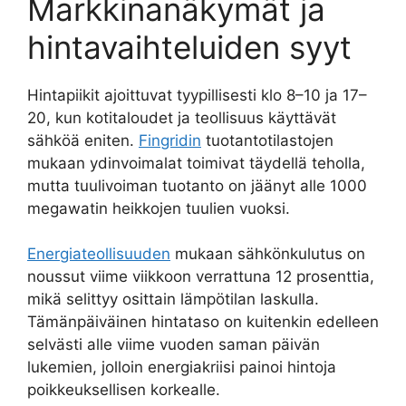
Markkinanäkymät ja
hintavaihteluiden syyt
Hintapiikit ajoittuvat tyypillisesti klo 8–10 ja 17–
20, kun kotitaloudet ja teollisuus käyttävät
sähköä eniten.
Fingridin
tuotantotilastojen
mukaan ydinvoimalat toimivat täydellä teholla,
mutta tuulivoiman tuotanto on jäänyt alle 1000
megawatin heikkojen tuulien vuoksi.
Energiateollisuuden
mukaan sähkönkulutus on
noussut viime viikkoon verrattuna 12 prosenttia,
mikä selittyy osittain lämpötilan laskulla.
Tämänpäiväinen hintataso on kuitenkin edelleen
selvästi alle viime vuoden saman päivän
lukemien, jolloin energiakriisi painoi hintoja
poikkeuksellisen korkealle.