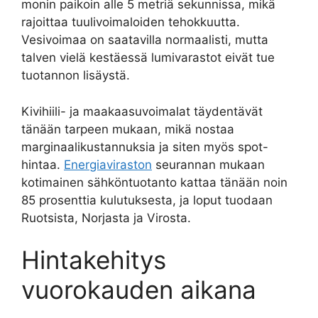
monin paikoin alle 5 metriä sekunnissa, mikä
rajoittaa tuulivoimaloiden tehokkuutta.
Vesivoimaa on saatavilla normaalisti, mutta
talven vielä kestäessä lumivarastot eivät tue
tuotannon lisäystä.
Kivihiili- ja maakaasuvoimalat täydentävät
tänään tarpeen mukaan, mikä nostaa
marginaalikustannuksia ja siten myös spot-
hintaa.
Energiaviraston
seurannan mukaan
kotimainen sähköntuotanto kattaa tänään noin
85 prosenttia kulutuksesta, ja loput tuodaan
Ruotsista, Norjasta ja Virosta.
Hintakehitys
vuorokauden aikana