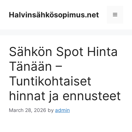
Skip
to
Halvinsähkösopimus.net
Menu
content
Sähkön Spot Hinta
Tänään –
Tuntikohtaiset
hinnat ja ennusteet
March 28, 2026
by
admin