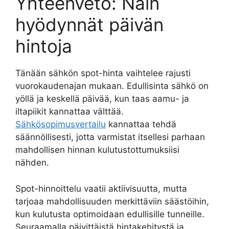
Yhteenveto: Näin
hyödynnät päivän
hintoja
Tänään sähkön spot-hinta vaihtelee rajusti
vuorokaudenajan mukaan. Edullisinta sähkö on
yöllä ja keskellä päivää, kun taas aamu- ja
iltapiikit kannattaa välttää.
Sähkösopimusvertailu
kannattaa tehdä
säännöllisesti, jotta varmistat itsellesi parhaan
mahdollisen hinnan kulutustottumuksiisi
nähden.
Spot-hinnoittelu vaatii aktiivisuutta, mutta
tarjoaa mahdollisuuden merkittäviin säästöihin,
kun kulutusta optimoidaan edullisille tunneille.
Seuraamalla päivittäistä hintakehitystä ja