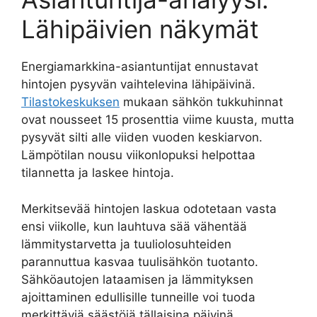
Lähipäivien näkymät
Energiamarkkina-asiantuntijat ennustavat
hintojen pysyvän vaihtelevina lähipäivinä.
Tilastokeskuksen
mukaan sähkön tukkuhinnat
ovat nousseet 15 prosenttia viime kuusta, mutta
pysyvät silti alle viiden vuoden keskiarvon.
Lämpötilan nousu viikonlopuksi helpottaa
tilannetta ja laskee hintoja.
Merkitsevää hintojen laskua odotetaan vasta
ensi viikolle, kun lauhtuva sää vähentää
lämmitystarvetta ja tuuliolosuhteiden
parannuttua kasvaa tuulisähkön tuotanto.
Sähköautojen lataamisen ja lämmityksen
ajoittaminen edullisille tunneille voi tuoda
merkittäviä säästöjä tällaisina päivinä.