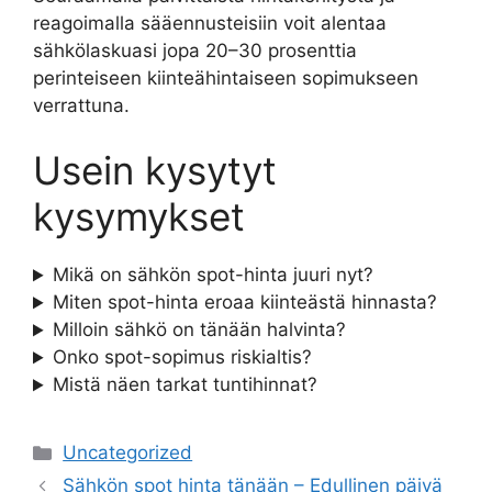
reagoimalla sääennusteisiin voit alentaa
sähkölaskuasi jopa 20–30 prosenttia
perinteiseen kiinteähintaiseen sopimukseen
verrattuna.
Usein kysytyt
kysymykset
Mikä on sähkön spot-hinta juuri nyt?
Miten spot-hinta eroaa kiinteästä hinnasta?
Milloin sähkö on tänään halvinta?
Onko spot-sopimus riskialtis?
Mistä näen tarkat tuntihinnat?
Categories
Uncategorized
Sähkön spot hinta tänään – Edullinen päivä