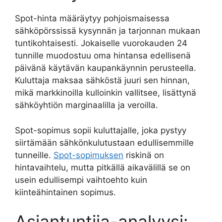
Spot-hinta määräytyy pohjoismaisessa
sähköpörssissä kysynnän ja tarjonnan mukaan
tuntikohtaisesti. Jokaiselle vuorokauden 24
tunnille muodostuu oma hintansa edellisenä
päivänä käytävän kaupankäynnin perusteella.
Kuluttaja maksaa sähköstä juuri sen hinnan,
mikä markkinoilla kulloinkin vallitsee, lisättynä
sähköyhtiön marginaalilla ja veroilla.
Spot-sopimus sopii kuluttajalle, joka pystyy
siirtämään sähkönkulutustaan edullisemmille
tunneille.
Spot-sopimuksen
riskinä on
hintavaihtelu, mutta pitkällä aikavälillä se on
usein edullisempi vaihtoehto kuin
kiinteähintainen sopimus.
Asiantuntija-analyysi: