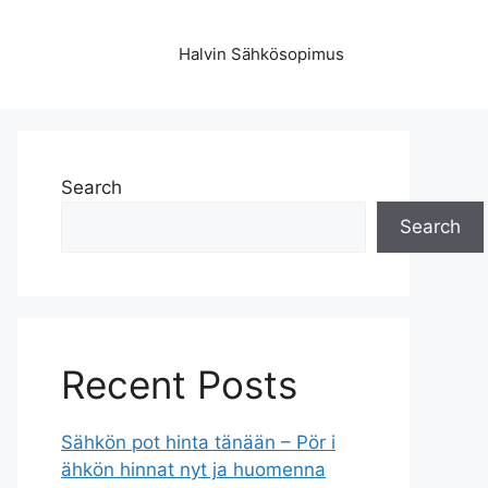
Halvin Sähkösopimus
Search
Search
Recent Posts
Sähkön pot hinta tänään – Pör i
ähkön hinnat nyt ja huomenna