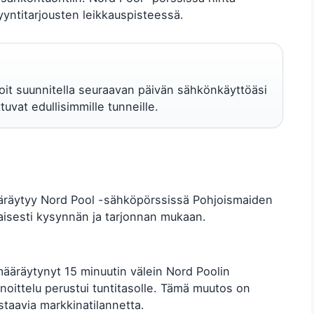
yntitarjousten leikkauspisteessä.
 voit suunnitella seuraavan päivän sähkönkäyttöäsi
tuvat edullisimmille tunneille.
ääräytyy Nord Pool -sähköpörssissä Pohjoismaiden
ikaisesti kysynnän ja tarjonnan mukaan.
ääräytynyt 15 minuutin välein Nord Poolin
oittelu perustui tuntitasolle. Tämä muutos on
taavia markkinatilannetta.