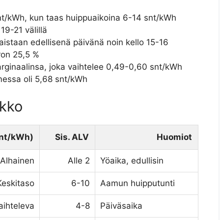
snt/kWh, kun taas huippuaikoina 6-14 snt/kWh
 19-21 välillä
istaan edellisenä päivänä noin kello 15-16
eron 25,5 %
rginaalinsa, joka vaihtelee 0,49-0,60 snt/kWh
essa oli 5,68 snt/kWh
ukko
snt/kWh)
Sis. ALV
Huomiot
Alhainen
Alle 2
Yöaika, edullisin
Keskitaso
6-10
Aamun huipputunti
aihteleva
4-8
Päiväsaika