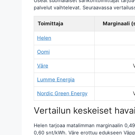
Useat suomalaiset sähköntoimittajat tarjoav
palvelut vaihtelevat. Seuraavassa vertailus
Toimittaja
Marginaali 
Helen
Oomi
Väre
Lumme Energia
Nordic Green Energy
Vertailun keskeiset hava
Helen tarjoaa matalimman marginaalin 0,4
0,60 snt/kWh. Väre erottuu edukseen Väppi