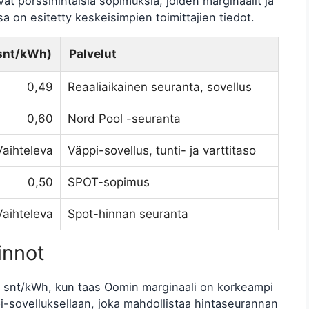
at pörssihintaisia sopimuksia, joiden marginaalit ja
sa on esitetty keskeisimpien toimittajien tiedot.
(snt/kWh)
Palvelut
0,49
Reaaliaikainen seuranta, sovellus
0,60
Nord Pool -seuranta
Vaihteleva
Väppi-sovellus, tunti- ja varttitaso
0,50
SPOT-sopimus
Vaihteleva
Spot-hinnan seuranta
innot
9 snt/kWh, kun taas Oomin marginaali on korkeampi
-sovelluksellaan, joka mahdollistaa hintaseurannan