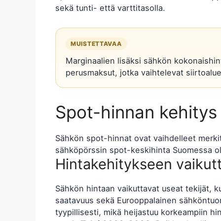
sekä tunti- että varttitasolla.
MUISTETTAVAA
Marginaalien lisäksi sähkön kokonaishint
perusmaksut, jotka vaihtelevat siirtoalueit
Spot-hinnan kehitys j
Sähkön spot-hinnat ovat vaihdelleet merki
sähköpörssin spot-keskihinta Suomessa ol
Hintakehitykseen vaikutt
Sähkön hintaan vaikuttavat useat tekijät, k
saatavuus sekä Eurooppalainen sähköntuont
tyypillisesti, mikä heijastuu korkeampiin hin