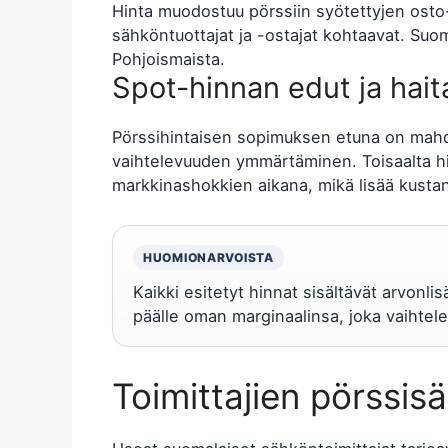
Hinta muodostuu pörssiin syötettyjen osto-
sähköntuottajat ja -ostajat kohtaavat. Su
Pohjoismaista.
Spot-hinnan edut ja hait
Pörssihintaisen sopimuksen etuna on mahdo
vaihtelevuuden ymmärtäminen. Toisaalta h
markkinashokkien aikana, mikä lisää kust
HUOMIONARVOISTA
Kaikki esitetyt hinnat sisältävät arvonli
päälle oman marginaalinsa, joka vaihtelee
Toimittajien pörssis