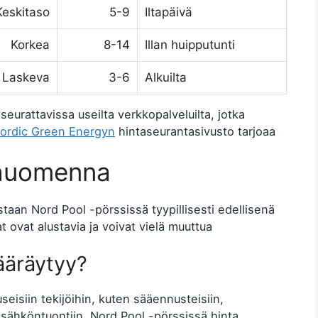
Keskitaso
5-9
Iltapäivä
Korkea
8-14
Illan huipputunti
Laskeva
3-6
Alkuilta
 seurattavissa useilta verkkopalveluilta, jotka
ordic Green Energyn
hintaseurantasivusto tarjoaa
 huomenna
aan Nord Pool -pörssissä tyypillisesti edellisenä
t ovat alustavia ja voivat vielä muuttua
ääräytyy?
isiin tekijöihin, kuten sääennusteisiin,
sähköntuontiin. Nord Pool -pörssissä hinta