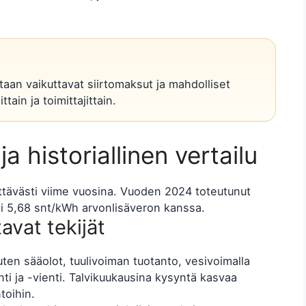
aan vaikuttavat siirtomaksut ja mahdolliset
tain ja toimittajittain.
a historiallinen vertailu
ttävästi viime vuosina. Vuoden 2024 toteutunut
i 5,68 snt/kWh arvonlisäveron kanssa.
avat tekijät
uten sääolot, tuulivoiman tuotanto, vesivoimalla
i ja -vienti. Talvikuukausina kysyntä kasvaa
toihin.