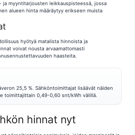
 ja myyntitarjousten leikkauspisteessä, jossa
omen alueen hinta määräytyy erikseen muista
at
llisuus hyötyä matalista hinnoista ja
innat voivat nousta arvaamattomasti
annusennustettavuuden haasteita.
säveron 25,5 %. Sähköntoimittajat lisäävät näiden
 toimittajittain 0,49-0,60 snt/kWh välillä.
ähkön hinnat nyt