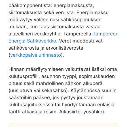
pääkomponentista: energiamaksusta,
siirtomaksusta sekä veroista. Energiamaksu
määräytyy valitsemasi sähkösopimuksen
mukaan, kun taas siirtomaksusta vastaa
alueellinen verkkoyhtiö, Tampereella
Tampereen
Energia Sähköverkko
. Verot muodostuvat
sähköverosta ja arvonlisäverosta
(
verkkopalveluhinnasto
).
Hinnan määräytymiseen vaikuttavat lisäksi oma
kulutusprofiili, asunnon tyyppi, sopimuskauden
pituus sekä mahdollinen sähkön alkuperä
(uusiutuva vai sekasähkö). Käytännössä suuriin
säästöihin pääsee, jos pystyy joustamaan
kulutusajoituksessa tai hyödyntämään erilaisia
tariffiratkaisuja (esim. Aikasiirto, yösähkö).