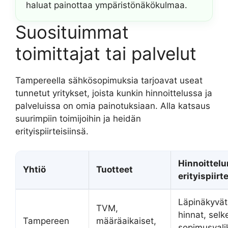
haluat painottaa ympäristönäkökulmaa.
Suosituimmat
toimittajat tai palvelut
Tampereella sähkösopimuksia tarjoavat useat
tunnetut yritykset, joista kunkin hinnoittelussa ja
palveluissa on omia painotuksiaan. Alla katsaus
suurimpiin toimijoihin ja heidän
erityispiirteisiinsä.
Hinnoittelu
Yhtiö
Tuotteet
erityispiirt
Läpinäkyvä
TVM,
hinnat, selk
Tampereen
määräaikaiset,
sopimusvali