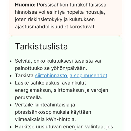
Huomio:
Pörssisähkön tuntikohtaisissa
hinnoissa voi esiintyä nopeita nousuja,
joten riskinsietokyky ja kulutuksen
ajastusmahdollisuudet korostuvat.
Tarkistuslista
Selvitä, onko kulutuksesi tasaista vai
painottuuko se yöhön/päivään.
Tarkista
siirtohinnasto ja sopimusehdot
.
Laske sähkölaskusi avainkulut
energiamaksun, siirtomaksun ja verojen
perusteella.
Vertaile kiinteähintaisia ja
pörssisähkösopimuksia käyttäen
viimeaikaisia kWh-hintoja.
Harkitse uusiutuvan energian valintaa, jos