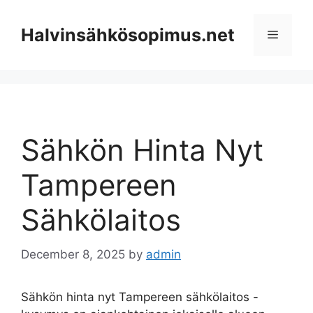
Skip
to
Halvinsähkösopimus.net
Menu
content
Sähkön Hinta Nyt
Tampereen
Sähkölaitos
December 8, 2025
by
admin
Sähkön hinta nyt Tampereen sähkölaitos -