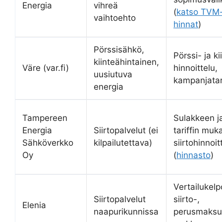
Energia
vihreä
(
katso TVM
vaihtoehto
hinnat
)
Pörssisähkö,
Pörssi- ja ki
kiinteähintainen,
Väre (var.fi)
hinnoittelu,
uusiutuva
kampanjatar
energia
Tampereen
Sulakkeen j
Energia
Siirtopalvelut (ei
tariffin muk
Sähköverkko
kilpailutettava)
siirtohinnoit
Oy
(
hinnasto
)
Vertailukel
Siirtopalvelut
siirto-,
Elenia
naapurikunnissa
perusmaksut