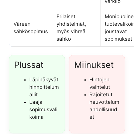
verkko
Erilaiset
Monipuolin
Väreen
yhdistelmät,
tuotevalikoi
sähkösopimus
myös vihreä
joustavat
sähkö
sopimukset
Plussat
Miinukset
Läpinäkyvät
Hintojen
hinnoittelum
vaihtelut
allit
Rajoitetut
Laaja
neuvottelum
sopimusvali
ahdollisuud
koima
et