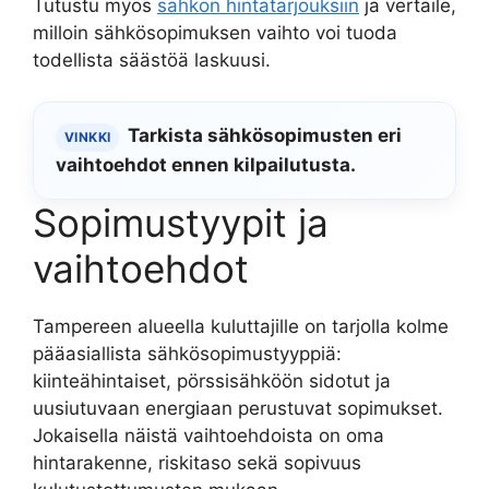
Tutustu myös
sähkön hintatarjouksiin
ja vertaile,
milloin sähkösopimuksen vaihto voi tuoda
todellista säästöä laskuusi.
Tarkista sähkösopimusten eri
VINKKI
vaihtoehdot ennen kilpailutusta.
Sopimustyypit ja
vaihtoehdot
Tampereen alueella kuluttajille on tarjolla kolme
pääasiallista sähkösopimustyyppiä:
kiinteähintaiset, pörssisähköön sidotut ja
uusiutuvaan energiaan perustuvat sopimukset.
Jokaisella näistä vaihtoehdoista on oma
hintarakenne, riskitaso sekä sopivuus