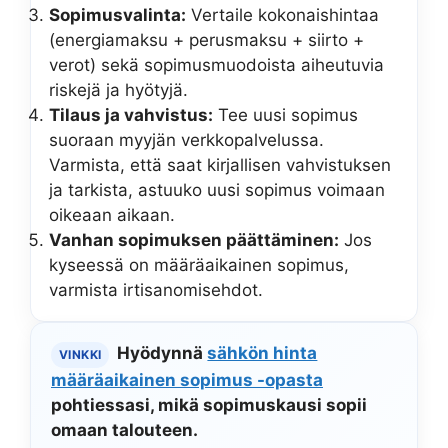
Sopimusvalinta:
Vertaile kokonaishintaa
(energiamaksu + perusmaksu + siirto +
verot) sekä sopimusmuodoista aiheutuvia
riskejä ja hyötyjä.
Tilaus ja vahvistus:
Tee uusi sopimus
suoraan myyjän verkkopalvelussa.
Varmista, että saat kirjallisen vahvistuksen
ja tarkista, astuuko uusi sopimus voimaan
oikeaan aikaan.
Vanhan sopimuksen päättäminen:
Jos
kyseessä on määräaikainen sopimus,
varmista irtisanomisehdot.
Hyödynnä
sähkön hinta
VINKKI
määräaikainen sopimus -opasta
pohtiessasi, mikä sopimuskausi sopii
omaan talouteen.