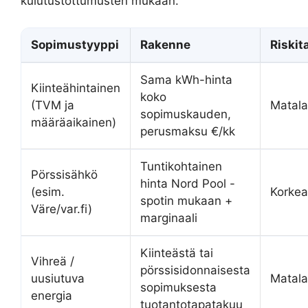
kulutustottumusten mukaan.
Sopimustyyppi
Rakenne
Riskit
Sama kWh-hinta
Kiinteähintainen
koko
(TVM ja
Matala
sopimuskauden,
määräaikainen)
perusmaksu €/kk
Tuntikohtainen
Pörssisähkö
hinta Nord Pool -
(esim.
Korkea
spotin mukaan +
Väre/var.fi)
marginaali
Kiinteästä tai
Vihreä /
pörssisidonnaisesta
uusiutuva
Matala
sopimuksesta
energia
tuotantotapatakuu