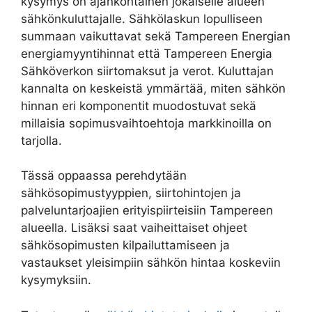
kysymys on ajankohtainen jokaiselle alueen
sähkönkuluttajalle. Sähkölaskun lopulliseen
summaan vaikuttavat sekä Tampereen Energian
energiamyyntihinnat että Tampereen Energia
Sähköverkon siirtomaksut ja verot. Kuluttajan
kannalta on keskeistä ymmärtää, miten sähkön
hinnan eri komponentit muodostuvat sekä
millaisia sopimusvaihtoehtoja markkinoilla on
tarjolla.
Tässä oppaassa perehdytään
sähkösopimustyyppien, siirtohintojen ja
palveluntarjoajien erityispiirteisiin Tampereen
alueella. Lisäksi saat vaiheittaiset ohjeet
sähkösopimusten kilpailuttamiseen ja
vastaukset yleisimpiin sähkön hintaa koskeviin
kysymyksiin.