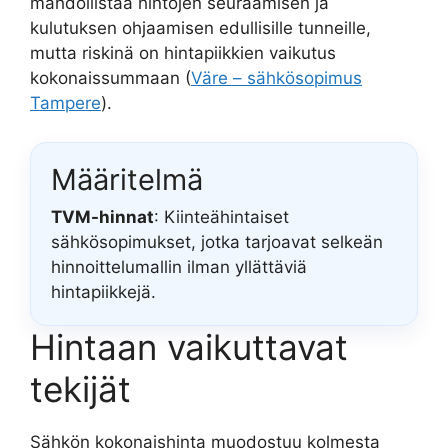
mahdollistaa hintojen seuraamisen ja
kulutuksen ohjaamisen edullisille tunneille,
mutta riskinä on hintapiikkien vaikutus
kokonaissummaan (
Väre – sähkösopimus
Tampere
).
Määritelmä
TVM-hinnat
: Kiinteähintaiset
sähkösopimukset, jotka tarjoavat selkeän
hinnoittelumallin ilman yllättäviä
hintapiikkejä.
Hintaan vaikuttavat
tekijät
Sähkön kokonaishinta muodostuu kolmesta