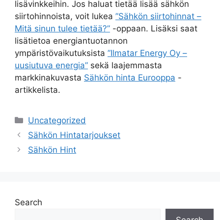
lisävinkkeihin. Jos haluat tietää lisää sähkön
siirtohinnoista, voit lukea
”Sähkön siirtohinnat –
Mitä sinun tulee tietää?”
-oppaan. Lisäksi saat
lisätietoa energiantuotannon
ympäristövaikutuksista
”Ilmatar Energy Oy –
uusiutuva energia”
sekä laajemmasta
markkinakuvasta
Sähkön hinta Eurooppa
-
artikkelista.
Categories
Uncategorized
Sähkön Hintatarjoukset
Sähkön Hint
Search