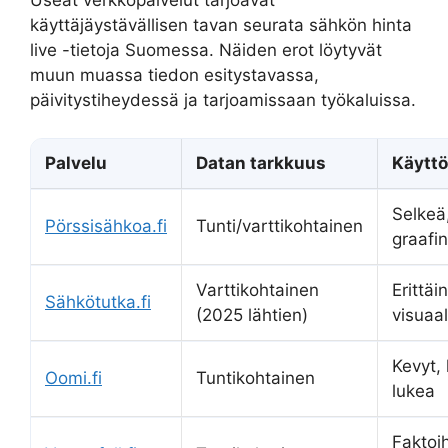
käyttäjäystävällisen tavan seurata sähkön hinta
live -tietoja Suomessa. Näiden erot löytyvät
muun muassa tiedon esitystavassa,
päivitystiheydessä ja tarjoamissaan työkaluissa.
Palvelu
Datan tarkkuus
Käyttö
Selkeä
Pörssisähkoa.fi
Tunti/varttikohtainen
graafi
Varttikohtainen
Erittäin
Sähkötutka.fi
(2025 lähtien)
visuaa
Kevyt,
Oomi.fi
Tuntikohtainen
lukea
Faktoi