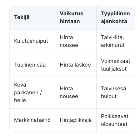
Vaikutus
Tyypillinen
Tekijä
hintaan
ajankohta
Hinta
Talvi-ilta,
Kulutushuiput
nousee
arkimurut
Voimakkaat
Tuulinen sää
Hinta laskee
tuulijaksot
Kova
Hinta
Talvi/kesä
pakkanen /
nousee
huiput
helle
Poikkeavat
Markkinahäiriö
Hintapiikkejä
olosuhteet