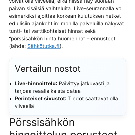
voivat olla viiveellä, eikä niissä näy suoraan
päivän sisäisiä vaihteluita. Live-seurannalla voi
esimerkiksi ajoittaa korkean kulutuksen hetket
edullisiin ajankohtiin: monilla palveluilla näkyvät
tunti- tai varttikohtaiset hinnat sekä
“pörssisähkön hinta huomenna” – ennusteet
(lähde:
Sähkötutka.fi
).
Vertailun nostot
Live-hinnoittelu
: Päivittyy jatkuvasti ja
tarjoaa reaaliaikaista dataa
Perinteiset sivustot
: Tiedot saattavat olla
viiveellä
Pörssisähkön
hinnoittelun perusteet