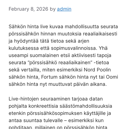
February 8, 2026
by
admin
Sähkön hinta live kuvaa mahdollisuutta seurata
pörssisähkön hinnan muutoksia reaaliaikaisesti
ja hyödyntää tätä tietoa sekä arjen
kulutuksessa että sopimusvalinnoissa. Yhä
useampi suomalainen etsii aktiivisesti tapoja
seurata “pörssisähkö reaaliaikainen” -tietoa
sekä vertailla, miten esimerkiksi Nord Poolin
sähkön hinta, Fortum sähkön hinta nyt tai Oomi
sähkön hinta nyt muuttuvat päivän aikana.
Live-hintojen seuraaminen tarjoaa datan
pohjalta konkreettisia säästömahdollisuuksia
etenkin pörssisähkösopimuksen käyttäjille ja
antaa suuntaa tulevalle – esimerkiksi kun
pohditaan, millainen on pörssisähkön hinta