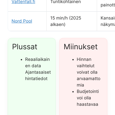
Vattenfall.fi
Tuntikohtainen
painot
15 min/h (2025
Kansai
Nord Pool
alkaen)
näkym
Plussat
Miinukset
Reaaliaikain
Hinnan
en data
vaihtelut
Ajantasaiset
voivat olla
hintatiedot
arvaamatto
mia
Budjetointi
voi olla
haastavaa