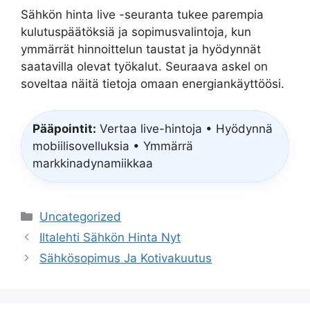
Sähkön hinta live -seuranta tukee parempia
kulutuspäätöksiä ja sopimusvalintoja, kun
ymmärrät hinnoittelun taustat ja hyödynnät
saatavilla olevat työkalut. Seuraava askel on
soveltaa näitä tietoja omaan energiankäyttöösi.
Pääpointit:
Vertaa live-hintoja • Hyödynnä
mobiilisovelluksia • Ymmärrä
markkinadynamiikkaa
Categories
Uncategorized
Iltalehti Sähkön Hinta Nyt
Sähkösopimus Ja Kotivakuutus