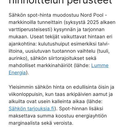
Sähkön spot-hinta muodostuu Nord Pool -
markkinoilla tunneittain (syksystä 2025 alkaen
varttiperusteisesti) kysynnän ja tarjonnan
mukaan. Useat tekijät vaikuttavat hintaan eri
ajankohtina: kulutushuiput esimerkiksi talvi-
iltoina, uusiutuvan tuotannon vaihtelu (tuuli,
aurinko), sähkön siirtorajoitukset sekä
mahdolliset markkinahäiriöt (lähde:
Lumme
Energia
).
Yleisimmin sähkön hinta on edullisinta öisin ja
viikonloppuisin, kun taas arkipäivien aamut ja
alkuilta ovat usein kalleinta aikaa (lähde:
Sähkön tarjouksia.fi
). Spot-hinnan lisäksi
maksettava summa koostuu energiayhtiön
marginaalista sekä veroista.