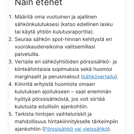
Näin etenet
Määritä oma vuotuinen ja ajallinen
sähkönkulutuksesi (katso edellinen lasku
tai käytä yhtiön kulutusraporttia).
Seuraa sähkön spot-hinnan kehitystä eri
vuorokaudenaikoina valitsemillasi
palveluilla.
Vertaile eri sähköyhtiöiden pörssisähkö- ja
kiinteähintaisia sopimuksia sekä huomioi
marginaalit ja perusmaksut (
sähkövertailu
).
Kiinnitä erityistä huomiota omaan
kulutuksen ajoitukseen – saat enemmän
hyötyä pörssisähköstä, jos voit siirtää
kulutusta edullisiin ajankohtiin.
Tarkista hintojen vaihteluriskit ja
mahdollisuus hintakiinnitykselle tärkeimpiin
ajankohtiin (
Pörssisähkö vai yleissähkö
).