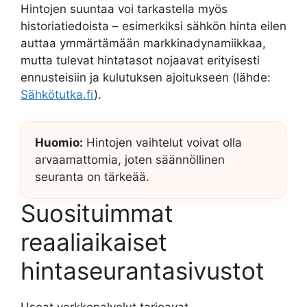
Hintojen suuntaa voi tarkastella myös
historiatiedoista – esimerkiksi sähkön hinta eilen
auttaa ymmärtämään markkinadynamiikkaa,
mutta tulevat hintatasot nojaavat erityisesti
ennusteisiin ja kulutuksen ajoitukseen (lähde:
Sähkötutka.fi
).
Huomio:
Hintojen vaihtelut voivat olla
arvaamattomia, joten säännöllinen
seuranta on tärkeää.
Suosituimmat
reaaliaikaiset
hintaseurantasivustot
Useat verkkopalvelut tarjoavat