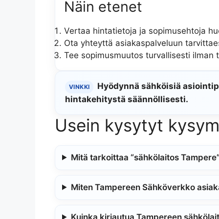
Näin etenet
Vertaa hintatietoja ja sopimusehtoja huol
Ota yhteyttä asiakaspalveluun tarvittae
Tee sopimusmuutos turvallisesti ilman t
Hyödynnä sähköisiä asiointip
VINKKI
hintakehitystä säännöllisesti.
Usein kysytyt kysy
Mitä tarkoittaa “sähkölaitos Tampere
Miten Tampereen Sähköverkko asiaka
Kuinka kirjautua Tampereen sähkölai