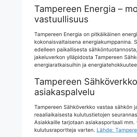
Tampereen Energia – mon
vastuullisuus
Tampereen Energia on pitkäikäinen energia
kokonaisvaltaisena energiakumppanina. Sä
edelleen paikallisesta sähköntuotannost
jakeluverkon ylläpidosta Tampereen Sähköv
energiaratkaisuihin ja energiatehokkuute
Tampereen Sähköverkko 
asiakaspalvelu
Tampereen Sähköverkko vastaa sähkön jak
reaaliaikaisesta kulutustietojen seurannas
Asiakkaille tarjotaan asiakasportaali mm. 
kulutusraportteja varten.
Lähde: Tampere