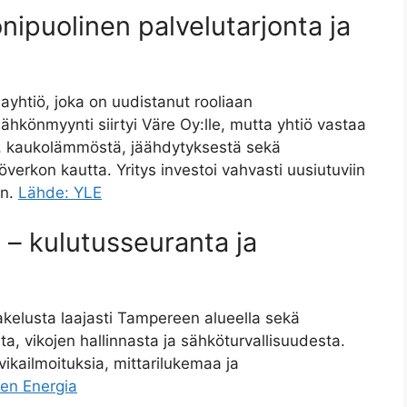
ipuolinen palvelutarjonta ja
yhtiö, joka on uudistanut rooliaan
hkönmyynti siirtyi Väre Oy:lle, mutta yhtiö vastaa
a, kaukolämmöstä, jäähdytyksestä sekä
erkon kautta. Yritys investoi vahvasti uusiutuviin
en.
Lähde: YLE
– kulutusseuranta ja
elusta laajasti Tampereen alueella sekä
ta, vikojen hallinnasta ja sähköturvallisuudesta.
vikailmoituksia, mittarilukemaa ja
en Energia