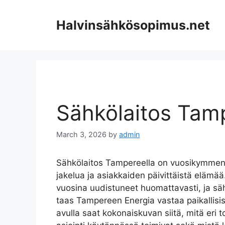
Skip
to
Halvinsähkösopimus.net
content
Sähkölaitos Tam
March 3, 2026
by
admin
Sähkölaitos Tampereella on vuosikymmeni
jakelua ja asiakkaiden päivittäistä eläm
vuosina uudistuneet huomattavasti, ja säh
taas Tampereen Energia vastaa paikallisis
avulla saat kokonaiskuvan siitä, mitä eri 