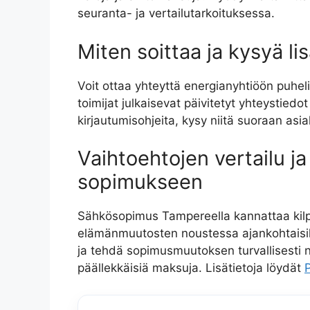
seuranta- ja vertailutarkoituksessa.
Miten soittaa ja kysyä lis
Voit ottaa yhteyttä energianyhtiöön puhelim
toimijat julkaisevat päivitetyt yhteystiedot 
kirjautumisohjeita, kysy niitä suoraan asi
Vaihtoehtojen vertailu ja
sopimukseen
Sähkösopimus Tampereella kannattaa kilpail
elämänmuutosten noustessa ajankohtaisiksi.
ja tehdä sopimusmuutoksen turvallisesti 
päällekkäisiä maksuja. Lisätietoja löydät