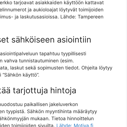
kko tarjoavat asiakkaiden käyttöön kattavat
linnumerot ja aukioloajat löytyvät toimijoiden
pimus- ja laskutusasioissa. Lähde: Tampereen
et sähköiseen asiointiin
iointipalveluun tapahtuu tyypillisesti
in vahva tunnistautuminen (esim.
data, laskut sekä sopimusten tiedot. Ohjeita löytyy
i “Sähkön käyttö”.
ä tarjottuja hintoja
uodostuu paikallisen jakeluverkon
en tyypistä. Sähkön myyntihinta määräytyy
sähkönmyyjän mukaan. Tietoa hinnoittelun
den toimijoiden sivuilta.
Lähde: Motiva.fi