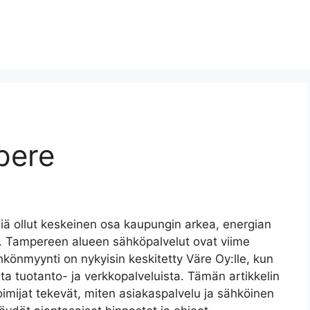
pere
ä ollut keskeinen osa kaupungin arkea, energian
ää. Tampereen alueen sähköpalvelut ovat viime
könmyynti on nykyisin keskitetty Väre Oy:lle, kun
ta tuotanto- ja verkkopalveluista. Tämän artikkelin
toimijat tekevät, miten asiakaspalvelu ja sähköinen