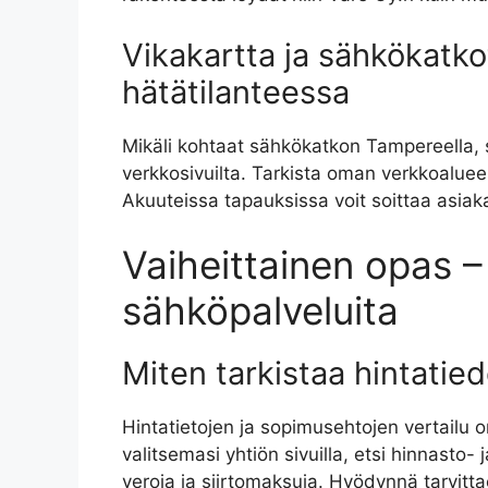
Vikakartta ja sähkökatko
hätätilanteessa
Mikäli kohtaat sähkökatkon Tampereella, s
verkkosivuilta. Tarkista oman verkkoaluee
Akuuteissa tapauksissa voit soittaa asia
Vaiheittainen opas – 
sähköpalveluita
Miten tarkistaa hintatied
Hintatietojen ja sopimusehtojen vertailu
valitsemasi yhtiön sivuilla, etsi hinnasto-
veroja ja siirtomaksuja. Hyödynnä tarvitt