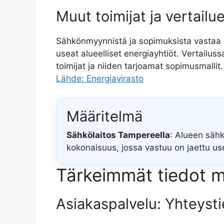
Muut toimijat ja vertailu
Sähkönmyynnistä ja sopimuksista vastaa ny
useat alueelliset energiayhtiöt. Vertailu
toimijat ja niiden tarjoamat sopimusmallit.
Lähde: Energiavirasto
Määritelmä
Sähkölaitos Tampereella
: Alueen sähk
kokonaisuus, jossa vastuu on jaettu us
Tärkeimmät tiedot mi
Asiakaspalvelu: Yhteysti