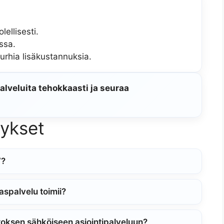
ellisesti.
ssa.
urhia lisäkustannuksia.
alveluita tehokkaasti ja seuraa
mykset
”?
spalvelu toimii?
toksen sähköiseen asiointipalveluun?