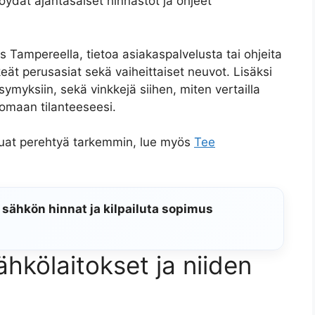
öydät ajantasaiset hinnastot ja ohjeet
s Tampereella, tietoa asiakaspalvelusta tai ohjeita
keät perusasiat sekä vaiheittaiset neuvot. Lisäksi
ysymyksiin, sekä vinkkejä siihen, miten vertailla
 omaan tilanteeseesi.
luat perehtyä tarkemmin, lue myös
Tee
 sähkön hinnat ja kilpailuta sopimus
hkölaitokset ja niiden