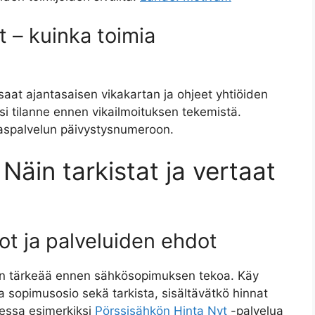
t – kuinka toimia
aat ajantasaisen vikakartan ja ohjeet yhtiöiden
si tilanne ennen vikailmoituksen tekemistä.
kaspalvelun päivystysnumeroon.
Näin tarkistat ja vertaat
ot ja palveluiden ehdot
 on tärkeää ennen sähkösopimuksen tekoa. Käy
 ja sopimusosio sekä tarkista, sisältävätkö hinnat
aessa esimerkiksi
Pörssisähkön Hinta Nyt
-palvelua