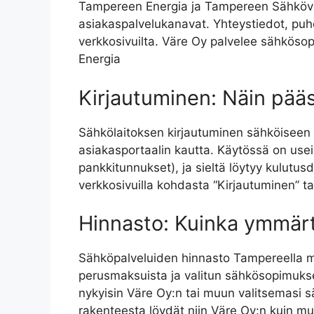
Tampereen Energia ja Tampereen Sähköver
asiakaspalvelukanavat. Yhteystiedot, puhe
verkkosivuilta. Väre Oy palvelee sähköso
Energia
Kirjautuminen: Näin pääs
Sähkölaitoksen kirjautuminen sähköiseen as
asiakasportaalin kautta. Käytössä on use
pankkitunnukset), ja sieltä löytyy kulutus
verkkosivuilla kohdasta “Kirjautuminen” ta
Hinnasto: Kuinka ymmärtä
Sähköpalveluiden hinnasto Tampereella m
perusmaksuista ja valitun sähkösopimuks
nykyisin Väre Oy:n tai muun valitsemasi 
rakenteesta löydät niin Väre Oy:n kuin mui