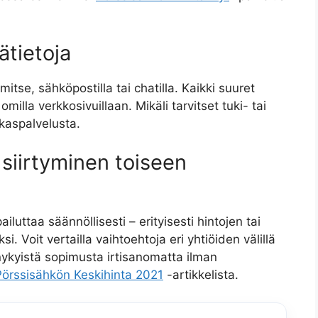
ätietoja
itse, sähköpostilla tai chatilla. Kaikki suuret
omilla verkkosivuillaan. Mikäli tarvitset tuki- tai
akaspalvelusta.
 siirtyminen toiseen
uttaa säännöllisesti – erityisesti hintojen tai
 Voit vertailla vaihtoehtoja eri yhtiöiden välillä
nykyistä sopimusta irtisanomatta ilman
Pörssisähkön Keskihinta 2021
-artikkelista.