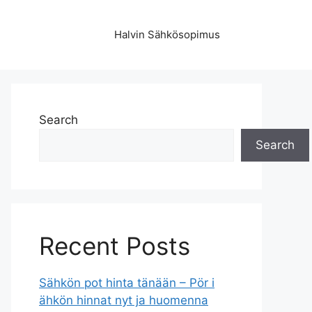
Halvin Sähkösopimus
Search
Search
Recent Posts
Sähkön pot hinta tänään – Pör i
ähkön hinnat nyt ja huomenna