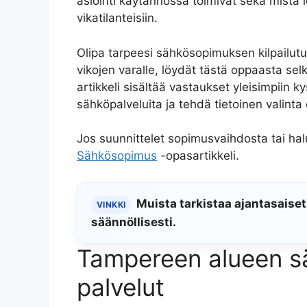
asiointi käytännössä toimivat sekä mistä l
vikatilanteisiin.
Olipa tarpeesi sähkösopimuksen kilpailutu
vikojen varalle, löydät tästä oppaasta sel
artikkeli sisältää vastaukset yleisimpiin k
sähköpalveluita ja tehdä tietoinen valinta
Jos suunnittelet sopimusvaihdosta tai ha
Sähkösopimus
-opasartikkeli.
Muista tarkistaa ajantasaiset
VINKKI
säännöllisesti.
Tampereen alueen sä
palvelut