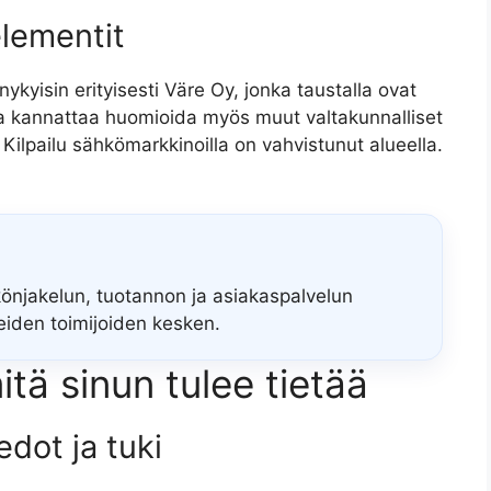
elementit
kyisin erityisesti Väre Oy, jonka taustalla ovat
ssa kannattaa huomioida myös muut valtakunnalliset
 Kilpailu sähkömarkkinoilla on vahvistunut alueella.
önjakelun, tuotannon ja asiakaspalvelun
eiden toimijoiden kesken.
tä sinun tulee tietää
edot ja tuki