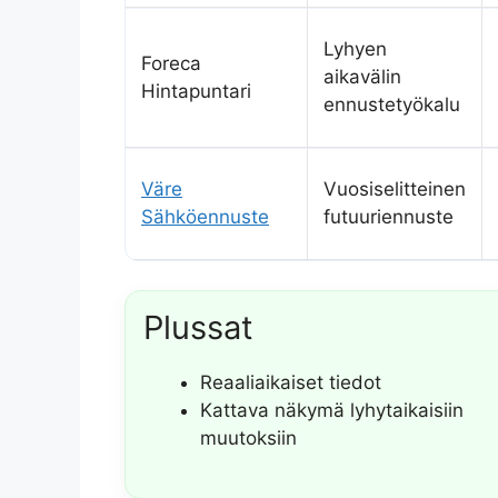
Lyhyen
Foreca
aikavälin
Hintapuntari
ennustetyökalu
Väre
Vuosiselitteinen
Sähköennuste
futuuriennuste
Plussat
Reaaliaikaiset tiedot
Kattava näkymä lyhytaikaisiin
muutoksiin