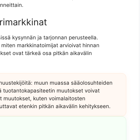
nneittain.
urimarkkinat
ssä kysynnän ja tarjonnan perusteella.
miten markkinatoimijat arvioivat hinnan
et ovat tärkeä osa pitkän aikavälin
rmuustekijöitä: muun muassa sääolosuhteiden
 tuotantokapasiteetin muutokset voivat
ret muutokset, kuten voimalaitosten
ikuttavat etenkin pitkän aikavälin kehitykseen.