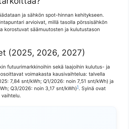
tarkoittaa?
äädataan ja sähkön spot-hinnan kehitykseen.
ntapuntari arvioivat, millä tasolla pörssisähkön
ssa korostuvat säämuutosten ja kulutustason
eet (2025, 2026, 2027)
n futuurimarkkinoihin sekä laajoihin kulutus- ja
osoittavat voimakasta kausivaihtelua: talvella
2025: 7,84 snt/kWh; Q1/2026: noin 7,51 snt/kWh) ja
1
kWh; Q3/2026: noin 3,17 snt/kWh)
. Syinä ovat
vaihtelu.