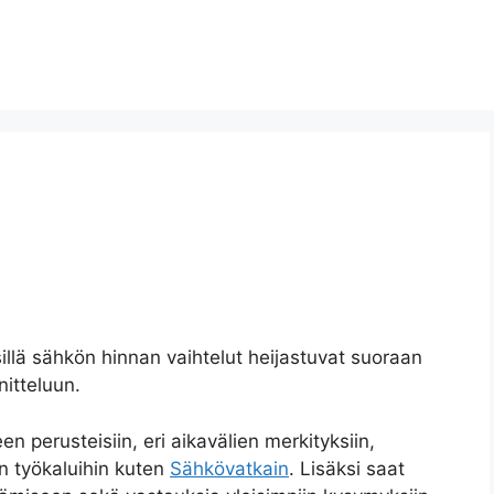
llä sähkön hinnan vaihtelut heijastuvat suoraan
nitteluun.
 perusteisiin, eri aikavälien merkityksiin,
iin työkaluihin kuten
Sähkövatkain
. Lisäksi saat