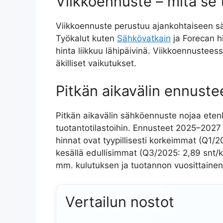
Viikkoennuste – mitä se 
Viikkoennuste perustuu ajankohtaiseen s
Työkalut kuten
Sähkövatkain
ja Forecan hi
hinta liikkuu lähipäivinä. Viikkoennustee
äkilliset vaikutukset.
Pitkän aikavälin ennust
Pitkän aikavälin sähköennuste nojaa etenki
tuotantotilastoihin. Ennusteet 2025–2027 
hinnat ovat tyypillisesti korkeimmat (Q1/
kesällä edullisimmat (Q3/2025: 2,89 snt/
mm. kulutuksen ja tuotannon vuosittainen 
Vertailun nostot