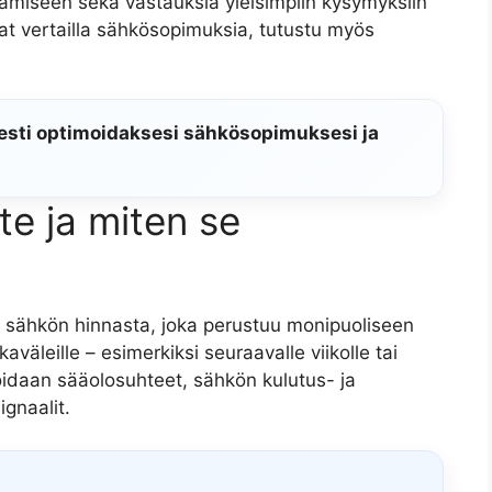
ämiseen sekä vastauksia yleisimpiin kysymyksiin
uat vertailla sähkösopimuksia, tutustu myös
esti optimoidaksesi sähkösopimuksesi ja
e ja miten se
a sähkön hinnasta, joka perustuu monipuoliseen
aväleille – esimerkiksi seuraavalle viikolle tai
oidaan sääolosuhteet, sähkön kulutus- ja
gnaalit.