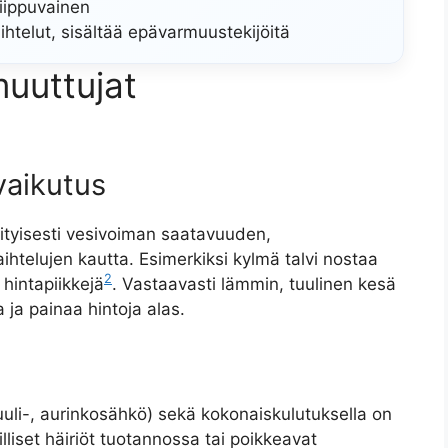
iippuvainen
htelut, sisältää epävarmuustekijöitä
muuttujat
vaikutus
rityisesti vesivoiman saatavuuden,
ihtelujen kautta. Esimerkiksi kylmä talvi nostaa
2
hintapiikkejä
. Vastaavasti lämmin, tuulinen kesä
ja painaa hintoja alas.
uuli-, aurinkosähkö) sekä kokonaiskulutuksella on
lliset häiriöt tuotannossa tai poikkeavat