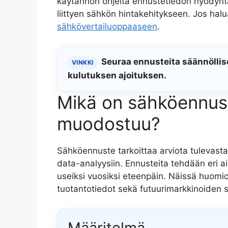
käytännön ohjeita ennustetiedon hyödynt
liittyen sähkön hintakehitykseen. Jos hal
sähkövertailuoppaaseen
.
Seuraa ennusteita säännöllis
VINKKI
kulutuksen ajoituksen.
Mikä on sähköennust
muodostuu?
Sähköennuste tarkoittaa arviota tulevast
data-analyysiin. Ennusteita tehdään eri aik
useiksi vuosiksi eteenpäin. Näissä huomi
tuotantotiedot sekä futuurimarkkinoiden si
Määritelmä