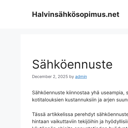
Skip
to
Halvinsähkösopimus.net
content
Sähköennuste
December 2, 2025
by
admin
Sähköennuste kiinnostaa yhä useampia, si
kotitalouksien kustannuksiin ja arjen suun
Tässä artikkelissa perehdyt sähköennusteen
hintaan vaikuttaviin tekijöihin ja hyödyllis