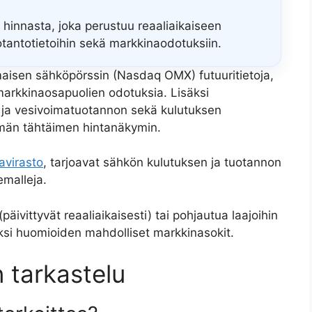
 hinnasta, joka perustuu reaaliaikaiseen
otantotietoihin sekä markkinaodotuksiin.
aisen sähköpörssin (Nasdaq OMX) futuuritietoja,
 markkinaosapuolien odotuksia. Lisäksi
- ja vesivoimatuotannon sekä kulutuksen
män tähtäimen hintanäkymin.
avirasto
, tarjoavat sähkön kulutuksen ja tuotannon
emalleja.
päivittyvät reaaliaikaisesti) tai pohjautua laajoihin
iksi huomioiden mahdolliset markkinasokit.
 tarkastelu