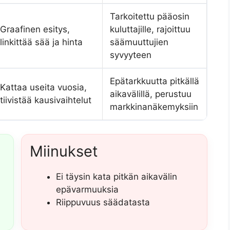
Tarkoitettu pääosin
Graafinen esitys,
kuluttajille, rajoittuu
linkittää sää ja hinta
säämuuttujien
syvyyteen
Epätarkkuutta pitkällä
Kattaa useita vuosia,
aikavälillä, perustuu
tiivistää kausivaihtelut
markkinanäkemyksiin
Miinukset
Ei täysin kata pitkän aikavälin
epävarmuuksia
Riippuvuus säädatasta