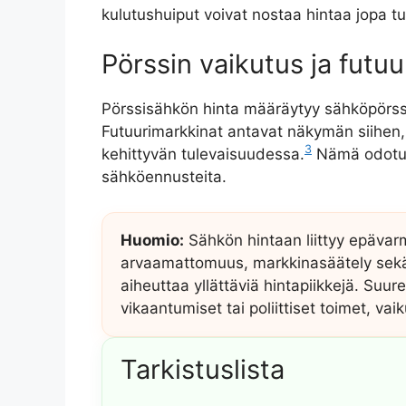
kulutushuiput voivat nostaa hintaa jopa tu
Pörssin vaikutus ja futu
Pörssisähkön hinta määräytyy sähköpörssi
Futuurimarkkinat antavat näkymän siihen, 
3
kehittyvän tulevaisuudessa.
Nämä odotuks
sähköennusteita.
Huomio:
Sähkön hintaan liittyy epäva
arvaamattomuus, markkinasäätely sekä
aiheuttaa yllättäviä hintapiikkejä. Suu
vikaantumiset tai poliittiset toimet, va
Tarkistuslista