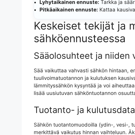
Lyhytaikainen ennuste:
Tarkka ja säär
Pitkäaikainen ennuste:
Kattaa kausivai
Keskeiset tekijät ja 
sähköennusteessa
Sääolosuhteet ja niiden 
Sää vaikuttaa vahvasti sähkön hintaan, e
tuulivoimatuotannon ja kulutuksen kausiva
lämmityssähkön kysyntää ja voi aiheuttaa 
lisää uusiutuvan sähköntuotannon osuutta 
Tuotanto- ja kulutusdata
Sähkön tuotantomuodoilla (ydin-, vesi-, t
merkittävä vaikutus hinnan vaihteluun. Äki