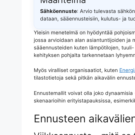
Sähköennuste
: Arvio tulevasta sähkön
dataan, sääennusteisiin, kulutus- ja tu
Yleisin menetelmä on hyödyntää pohjoism
jossa arvioidaan alan asiantuntijoiden ja
sääennusteiden kuten lämpötilojen, tuuli
kehityksen pohjalta tarkennetaan lyhyem
Myös viralliset organisaatiot, kuten
Energi
tilastotietoja sekä pitkän aikavälin ennust
Ennustemallit voivat olla joko dynaamisia (
skenaarioihin erityistapauksissa, esimerk
Ennusteen aikavälien