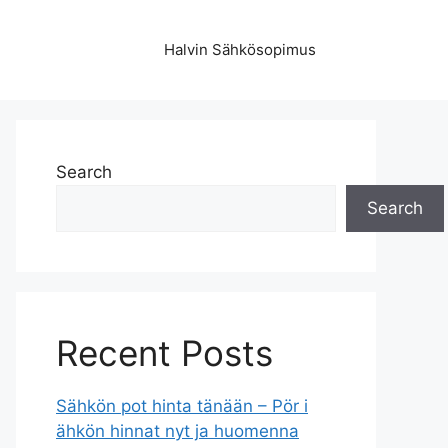
Halvin Sähkösopimus
Search
Search
Recent Posts
Sähkön pot hinta tänään – Pör i
ähkön hinnat nyt ja huomenna