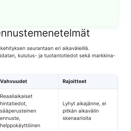
 ennustemenetelmät
kehityksen seurantaan eri aikaväleillä.
atan, kulutus- ja tuotantotiedot sekä markkina-
Vahvuudet
Rajoitteet
Reaaliaikaiset
hintatiedot,
Lyhyt aikajänne, ei
sääperusteinen
pitkän aikavälin
ennuste,
skenaarioita
helppokäyttöinen