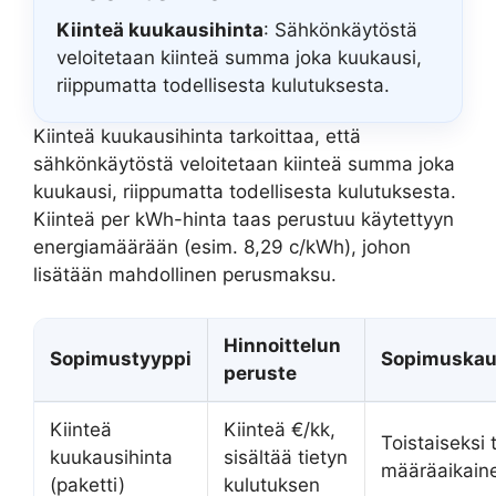
Kiinteä kuukausihinta
: Sähkönkäytöstä
veloitetaan kiinteä summa joka kuukausi,
riippumatta todellisesta kulutuksesta.
Kiinteä kuukausihinta tarkoittaa, että
sähkönkäytöstä veloitetaan kiinteä summa joka
kuukausi, riippumatta todellisesta kulutuksesta.
Kiinteä per kWh-hinta taas perustuu käytettyyn
energiamäärään (esim. 8,29 c/kWh), johon
lisätään mahdollinen perusmaksu.
Hinnoittelun
Sopimustyyppi
Sopimuskau
peruste
Kiinteä
Kiinteä €/kk,
Toistaiseksi 
kuukausihinta
sisältää tietyn
määräaikain
(paketti)
kulutuksen