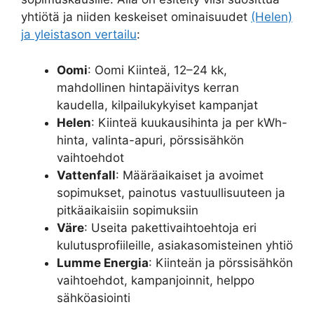
yhtiötä ja niiden keskeiset ominaisuudet
(Helen)
ja yleistason vertailu
:
Oomi
: Oomi Kiinteä, 12–24 kk,
mahdollinen hintapäivitys kerran
kaudella, kilpailukykyiset kampanjat
Helen
: Kiinteä kuukausihinta ja per kWh-
hinta, valinta-apuri, pörssisähkön
vaihtoehdot
Vattenfall
: Määräaikaiset ja avoimet
sopimukset, painotus vastuullisuuteen ja
pitkäaikaisiin sopimuksiin
Väre
: Useita pakettivaihtoehtoja eri
kulutusprofiileille, asiakasomisteinen yhtiö
Lumme Energia
: Kiinteän ja pörssisähkön
vaihtoehdot, kampanjoinnit, helppo
sähköasiointi