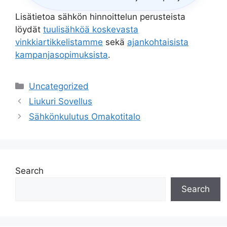
Lisätietoa sähkön hinnoittelun perusteista
löydät
tuulisähköä koskevasta
vinkkiartikkelistamme
sekä
ajankohtaisista
kampanjasopimuksista
.
Categories
Uncategorized
Liukuri Sovellus
Sähkönkulutus Omakotitalo
Search
Search