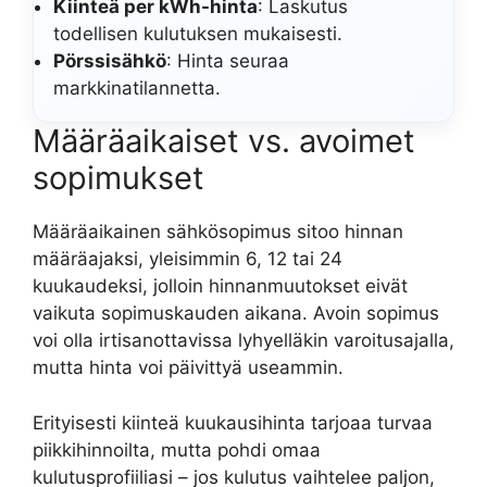
Kiinteä per kWh-hinta
: Laskutus
todellisen kulutuksen mukaisesti.
Pörssisähkö
: Hinta seuraa
markkinatilannetta.
Määräaikaiset vs. avoimet
sopimukset
Määräaikainen sähkösopimus sitoo hinnan
määräajaksi, yleisimmin 6, 12 tai 24
kuukaudeksi, jolloin hinnanmuutokset eivät
vaikuta sopimuskauden aikana. Avoin sopimus
voi olla irtisanottavissa lyhyelläkin varoitusajalla,
mutta hinta voi päivittyä useammin.
Erityisesti kiinteä kuukausihinta tarjoaa turvaa
piikkihinnoilta, mutta pohdi omaa
kulutusprofiiliasi – jos kulutus vaihtelee paljon,