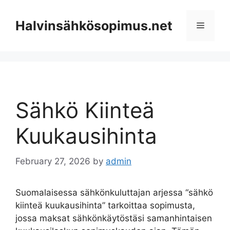
Skip
to
Halvinsähkösopimus.net
Menu
content
Sähkö Kiinteä
Kuukausihinta
February 27, 2026
by
admin
Suomalaisessa sähkönkuluttajan arjessa “sähkö
kiinteä kuukausihinta” tarkoittaa sopimusta,
jossa maksat sähkönkäytöstäsi samanhintaisen