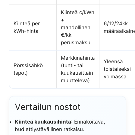
Kiinteä c/kWh
+
Kiinteä per
6/12/24kk
mahdollinen
kWh-hinta
määräaikain
€/kk
perusmaksu
Markkinahinta
Yleensä
Pörssisähkö
(tunti- tai
toistaiseksi
(spot)
kuukausittain
voimassa
muutteleva)
Vertailun nostot
Kiinteä kuukausihinta
: Ennakoitava,
budjettiystävällinen ratkaisu.