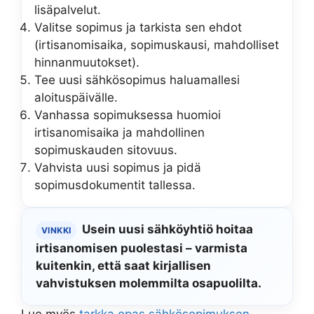
lisäpalvelut.
Valitse sopimus ja tarkista sen ehdot
(irtisanomisaika, sopimuskausi, mahdolliset
hinnanmuutokset).
Tee uusi sähkösopimus haluamallesi
aloituspäivälle.
Vanhassa sopimuksessa huomioi
irtisanomisaika ja mahdollinen
sopimuskauden sitovuus.
Vahvista uusi sopimus ja pidä
sopimusdokumentit tallessa.
Usein uusi sähköyhtiö hoitaa
VINKKI
irtisanomisen puolestasi – varmista
kuitenkin, että saat kirjallisen
vahvistuksen molemmilta osapuolilta.
Lue myös
tarkka opas sähkösopimuksen