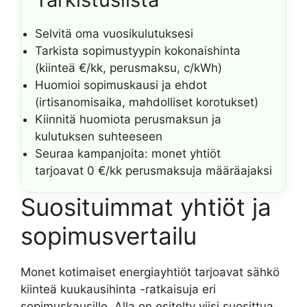
Selvitä oma vuosikulutuksesi
Tarkista sopimustyypin kokonaishinta
(kiinteä €/kk, perusmaksu, c/kWh)
Huomioi sopimuskausi ja ehdot
(irtisanomisaika, mahdolliset korotukset)
Kiinnitä huomiota perusmaksun ja
kulutuksen suhteeseen
Seuraa kampanjoita: monet yhtiöt
tarjoavat 0 €/kk perusmaksuja määräajaksi
Suosituimmat yhtiöt ja
sopimusvertailu
Monet kotimaiset energiayhtiöt tarjoavat sähkö
kiinteä kuukausihinta -ratkaisuja eri
sopimuskausille. Alla on esitelty viisi suosittua