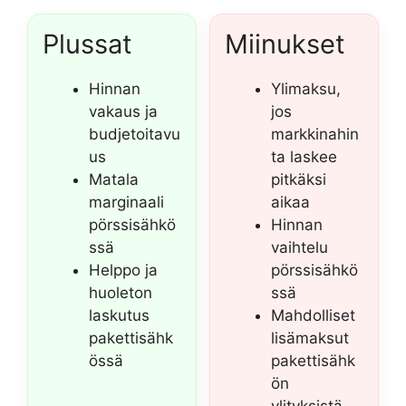
Plussat
Miinukset
Hinnan
Ylimaksu,
vakaus ja
jos
budjetoitavu
markkinahin
us
ta laskee
Matala
pitkäksi
marginaali
aikaa
pörssisähkö
Hinnan
ssä
vaihtelu
Helppo ja
pörssisähkö
huoleton
ssä
laskutus
Mahdolliset
pakettisähk
lisämaksut
össä
pakettisähk
ön