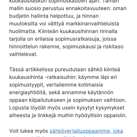
kuukausilaskun sopimuskauden ajan. Tämän
mallin suosio perustuu ennakoitavuuteen: oman
budjetin hallinta helpottuu, ja hinnan
muutoksilta voi välttyä markkinanvaihteluista
huolimatta. Kiinteän kuukausihinnan rinnalla
tarjolla on erilaisia sopimusratkaisuja, joissa
hinnoittelun rakenne, sopimuskausi ja riskitaso
vaihtelevat.
Tässä artikkelissa pureudutaan sähkö kiinteä
kuukausihinta -ratkaisuihin: käymme läpi eri
sopimustyypit, vertailemme kotimaisia
energiayhtiöitä, sekä annamme käytännön
oppaan kilpailutukseen ja sopimuksen vaihtoon.
Lopusta löydät myös usein kysytyt kysymykset
aiheesta ja linkkejä muihin hyödyllisiin oppaisiin.
Voit lukea myös
sähkövertailuoppaamme, joka