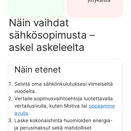
ylityksistä
Näin vaihdat
sähkösopimusta –
askel askeleelta
Näin etenet
Selvitä oma sähkönkulutuksesi viimeiseltä
vuodelta.
Vertaile sopimusvaihtoehtoja luotettavalla
vertailusivulla, kuten Motiva tai
oppaamme
avulla
.
Laske kokonaishinta huomioiden energia-
ja perusmaksut sekä mahdolliset