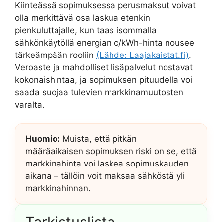
Kiinteässä sopimuksessa perusmaksut voivat
olla merkittävä osa laskua etenkin
pienkuluttajalle, kun taas isommalla
sähkönkäytöllä energian c/kWh-hinta nousee
tärkeämpään rooliin
(Lähde: Laajakaistat.fi)
.
Veroaste ja mahdolliset lisäpalvelut nostavat
kokonaishintaa, ja sopimuksen pituudella voi
saada suojaa tulevien markkinamuutosten
varalta.
Huomio:
Muista, että pitkän
määräaikaisen sopimuksen riski on se, että
markkinahinta voi laskea sopimuskauden
aikana – tällöin voit maksaa sähköstä yli
markkinahinnan.
Tarkistuslista