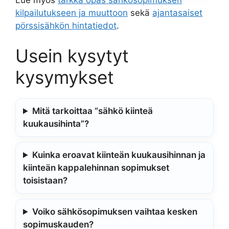
kilpailutukseen ja muuttoon
sekä
ajantasaiset
pörssisähkön hintatiedot
.
Usein kysytyt
kysymykset
Mitä tarkoittaa “sähkö kiinteä
kuukausihinta”?
Kuinka eroavat kiinteän kuukausihinnan ja
kiinteän kappalehinnan sopimukset
toisistaan?
Voiko sähkösopimuksen vaihtaa kesken
sopimuskauden?