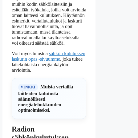
muihin kodin sähkölaitteisiin ja
esitellään työkaluja, joilla voit arvioida
oman laitteesi kulutuksen. Käytännön
esimerkit, vertailutaulukot ja laskurit
tuovat havainnollisuutta, ja opit
tunnistamaan, missä tilanteissa
radiovalinnalla tai käyttöasetuksilla
voi oikeasti säästää sähköä.
Voit myös tutustua
sähkön kulutuksen
laskurin opas -sivuumme
, joka tukee
laitekohtaista energiankäytön
arviointia.
Muista vertailla
VINKKI
laitteiden kulutusta
säännöllisesti
energiatehokkuuden
optimoimiseksi.
Radion
sähkönkulutuksen