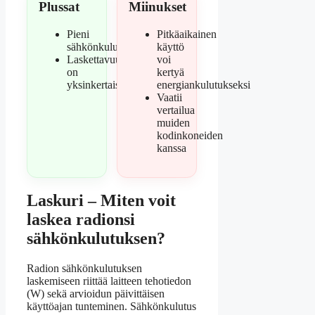
Plussat
Miinukset
Pieni
Pitkäaikainen
sähkönkulutus
käyttö
Laskettavuus
voi
on
kertyä
yksinkertaista
energiankulutukseksi
Vaatii
vertailua
muiden
kodinkoneiden
kanssa
Laskuri – Miten voit
laskea radionsi
sähkönkulutuksen?
Radion sähkönkulutuksen
laskemiseen riittää laitteen tehotiedon
(W) sekä arvioidun päivittäisen
käyttöajan tunteminen. Sähkönkulutus