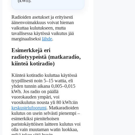
(kWh).
Radioiden asetukset ja erityisesti
äänenvoimakkuus voivat hieman
vaikuttaa kulutukseen, mutta
tavallisessa käytössä vaikutus jää
marginaaliseksi
lähde
.
Esimerkkejä eri
radiotyypeistä (matkaradio,
kiinteä kotiradio)
Kiinteä kotiradio kuluttaa käytössä
tyypillisesti noin 5–15 wattia, eli
yhden tunnin aikana 0,005–0,015
kWh. Jos radio on päällä
vuorokauden ympäri, voi
vuosikulutus nousta yli 80 kWh:iin
keskustelufoorumi
. Matkaradioiden
kulutus on usein selvästi pienempi –
esimerkiksi pienitehoisen
paristokäyttöisen laitteen kulutus voi
olla vain muutaman watin luokkaa,
mikä tekee siitä hyvin