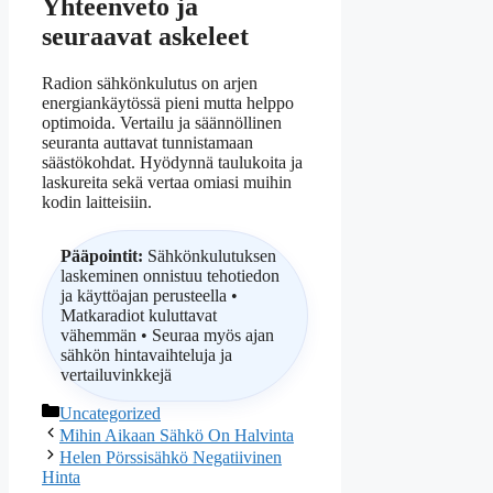
Yhteenveto ja
seuraavat askeleet
Radion sähkönkulutus on arjen
energiankäytössä pieni mutta helppo
optimoida. Vertailu ja säännöllinen
seuranta auttavat tunnistamaan
säästökohdat. Hyödynnä taulukoita ja
laskureita sekä vertaa omiasi muihin
kodin laitteisiin.
Pääpointit:
Sähkönkulutuksen
laskeminen onnistuu tehotiedon
ja käyttöajan perusteella •
Matkaradiot kuluttavat
vähemmän • Seuraa myös ajan
sähkön hintavaihteluja ja
vertailuvinkkejä
Categories
Uncategorized
Mihin Aikaan Sähkö On Halvinta
Helen Pörssisähkö Negatiivinen
Hinta