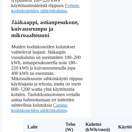
tyypillisesti 100–220 kWh
käyttötuntimäärästä riippuen
Fortum:
kodinkoneiden sähkönkulutus
.
Jääkaappi, astianpesukone,
kuivausrumpu ja
mikroaaltouuni
Muiden kodinkoneiden kulutukset
vaihtelevat laajasti. Jääkaapin
vuosikulutus on useimmiten 100–200
kWh, astianpesukoneella noin 180–
220 kWh ja kuivausrummulla jopa
400 kWh tai enemmän.
Mikroaaltouunin sähkönkäyttö riippuu
käyttöajasta ja tehosta, mutta on usein
600–1200 wattia yhtä käyttötuntia
kohden. Taulukkomuotoinen vertailu
auttaa hahmottamaan eri laitteiden
suhteellisia kulutuksia
Caruna:
kodinkoneiden sähkönkulutus
.
Teho
Kulutus
Laite
Käyttö
(W)
(kWh/vuosi)