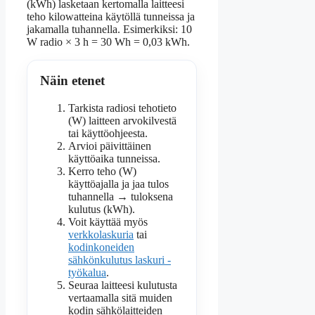
(kWh) lasketaan kertomalla laitteesi
teho kilowatteina käytöllä tunneissa ja
jakamalla tuhannella. Esimerkiksi: 10
W radio × 3 h = 30 Wh = 0,03 kWh.
Näin etenet
Tarkista radiosi tehotieto
(W) laitteen arvokilvestä
tai käyttöohjeesta.
Arvioi päivittäinen
käyttöaika tunneissa.
Kerro teho (W)
käyttöajalla ja jaa tulos
tuhannella → tuloksena
kulutus (kWh).
Voit käyttää myös
verkkolaskuria
tai
kodinkoneiden
sähkönkulutus laskuri -
työkalua
.
Seuraa laitteesi kulutusta
vertaamalla sitä muiden
kodin sähkölaitteiden