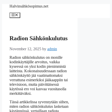
Skip
Halvinsähkösopimus.net
to
content
Menu
Radion Sähkönkulutus
November 12, 2025
by
admin
Radion sähkönkulutus on monille
kodinkäyttäjille arvoitus, vaikka
kyseessä on yksi kodin pienimmistä
laitteista. Kokonaisuudessaan radion
sähkönkäyttö jää vaatimattomaksi
verrattuna esimerkiksi jääkaappiin tai
televisioon, mutta päivittäisessä
käytössä ero voi kasvaa vuositasolla
merkittäväksi.
Tässä artikkelissa syvennytään siihen,
miten radion sähkönkulutus lasketaan
käytännössä, vertaillaan radiota