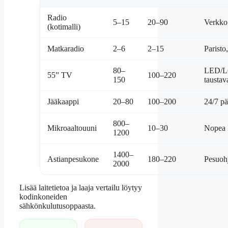
Radio
5–15
20–90
Verkko,
(kotimalli)
Matkaradio
2–6
2–15
Paristo
80–
LED/LC
55” TV
100–220
150
taustav
Jääkaappi
20–80
100–200
24/7 pä
800–
Mikroaaltouuni
10–30
Nopea 
1200
1400–
Astianpesukone
180–220
Pesuoh
2000
Lisää laitetietoa ja laaja vertailu löytyy
kodinkoneiden
sähkönkulutusoppaasta.