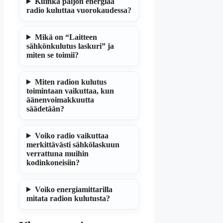
Kuinka paljon energiaa
radio kuluttaa vuorokaudessa?
Mikä on “Laitteen
sähkönkulutus laskuri” ja
miten se toimii?
Miten radion kulutus
toimintaan vaikuttaa, kun
äänenvoimakkuutta
säädetään?
Voiko radio vaikuttaa
merkittävästi sähkölaskuun
verrattuna muihin
kodinkoneisiin?
Voiko energiamittarilla
mitata radion kulutusta?