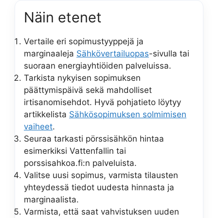
Näin etenet
Vertaile eri sopimustyyppejä ja
marginaaleja
Sähkövertailuopas
-sivulla tai
suoraan energiayhtiöiden palveluissa.
Tarkista nykyisen sopimuksen
päättymispäivä sekä mahdolliset
irtisanomisehdot. Hyvä pohjatieto löytyy
artikkelista
Sähkösopimuksen solmimisen
vaiheet
.
Seuraa tarkasti pörssisähkön hintaa
esimerkiksi Vattenfallin tai
porssisahkoa.fi:n palveluista.
Valitse uusi sopimus, varmista tilausten
yhteydessä tiedot uudesta hinnasta ja
marginaalista.
Varmista, että saat vahvistuksen uuden