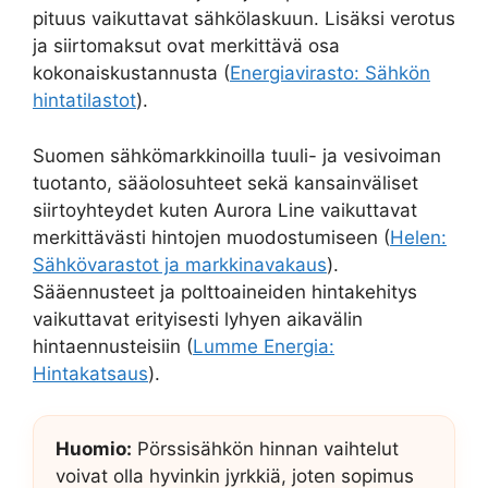
pituus vaikuttavat sähkölaskuun. Lisäksi verotus
ja siirtomaksut ovat merkittävä osa
kokonaiskustannusta (
Energiavirasto: Sähkön
hintatilastot
).
Suomen sähkömarkkinoilla tuuli- ja vesivoiman
tuotanto, sääolosuhteet sekä kansainväliset
siirtoyhteydet kuten Aurora Line vaikuttavat
merkittävästi hintojen muodostumiseen (
Helen:
Sähkövarastot ja markkinavakaus
).
Sääennusteet ja polttoaineiden hintakehitys
vaikuttavat erityisesti lyhyen aikavälin
hintaennusteisiin (
Lumme Energia:
Hintakatsaus
).
Huomio:
Pörssisähkön hinnan vaihtelut
voivat olla hyvinkin jyrkkiä, joten sopimus