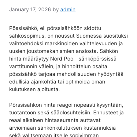
January 17, 2026
by
admin
Pössisähkö, eli pörssisähköön sidottu
sähkösopimus, on noussut Suomessa suosituksi
vaihtoehdoksi markkinoiden vaihtelevuuden ja
uusien joustomekanismien ansiosta. Sähkön
hinta määräytyy Nord Pool -sähköpörssissä
varttitunnin välein, ja hinnoittelun osalta
pössisähkö tarjoaa mahdollisuuden hyödyntää
edullisia ajankohtia tai optimoida oman
kulutuksen ajoitusta.
Pörssisähkön hinta reagoi nopeasti kysyntään,
tuotantoon sekä sääolosuhteisiin. Ennusteet ja
reaaliaikainen hintaseuranta auttavat
arvioimaan sähkönkulutuksen kustannuksia
sekä valitsemaan itselle sopivimman