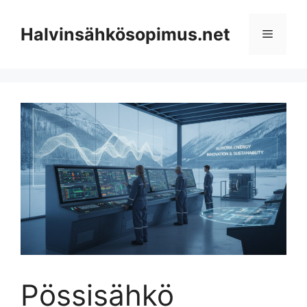
Skip
to
Halvinsähkösopimus.net
Menu
content
Pössisähkö