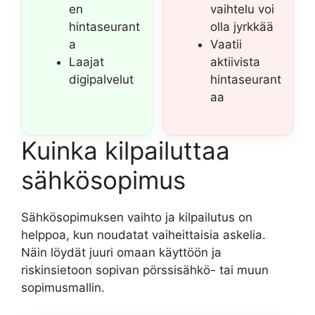
en
vaihtelu voi
hintaseurant
olla jyrkkää
a
Vaatii
Laajat
aktiivista
digipalvelut
hintaseurant
aa
Kuinka kilpailuttaa
sähkösopimus
Sähkösopimuksen vaihto ja kilpailutus on
helppoa, kun noudatat vaiheittaisia askelia.
Näin löydät juuri omaan käyttöön ja
riskinsietoon sopivan pörssisähkö- tai muun
sopimusmallin.