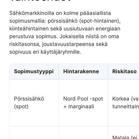
Sähkömarkkinoilla on kolme pääasiallista
sopimusmallia: pörssisähkö (spot-hintainen),
kiinteähintainen sekä uusiutuvaan energiaan
perustuva sopimus. Jokaisella niistä on oma
riskitasonsa, joustavuustarpeensa sekä
sopivuus eri käyttäjäryhmille.
Sopimustyyppi
Hintarakenne
Riskitaso
Pörssisähkö
Nord Pool -spot
Korkea (va
(spot)
+ marginaali
tunneittain
Matala (ei