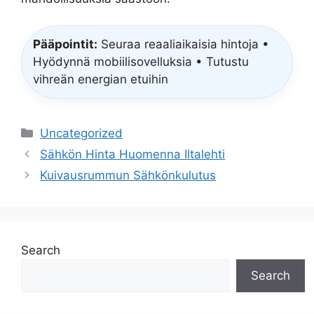
Pääpointit:
Seuraa reaaliaikaisia hintoja •
Hyödynnä mobiilisovelluksia • Tutustu
vihreän energian etuihin
Categories
Uncategorized
Sähkön Hinta Huomenna Iltalehti
Kuivausrummun Sähkönkulutus
Search
Search