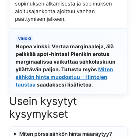
sopimuksen alkamisesta ja sopimuksen
aloitusajankohta ajoittuu vanhan
päättymisen jälkeen.
VINKKI
Nopea vinkki: Vertaa marginaaleja, älä
pelkkää spot-hintaa! Pienikin erotus
marginaalissa vaikuttaa sähkölaskuun
yllättävän paljon. Tutustu myös
Miten
sähkön hinta muodostuu – Hintojen
taustaa
saadaksesi lisätietoa.
Usein kysytyt
kysymykset
Miten pörssisähkön hinta määräytyy?