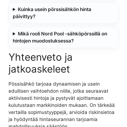
Kuinka usein pörssisähkön hinta
päivittyy?
Mikä rooli Nord Pool -sähköpörssillä on
hintojen muodostuksessa?
Yhteenveto ja
jatkoaskeleet
Pössisähkö tarjoaa dynaamisen ja usein
edullisen vaihtoehdon niille, jotka seuraavat
aktiivisesti hintoja ja pystyvät ajoittamaan
kulutustaan markkinoiden mukaan. On tärkeää
vertailla sopimustyyppejä, arvioida riskinsietoa
ja hyödyntää hintaseurannan tarjoamia
mahdollisuuksia säästöön.