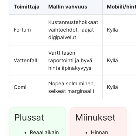
Toimittaja
Mallin vahvuus
Mobiili/hi
Kustannustehokkaat
Fortum
vaihtoehdot, laajat
Kyllä
digipalvelut
Varttitason
Vattenfall
raportointi ja hyvä
Kyllä
hintaläpinäkyvyys
Nopea solmiminen,
Oomi
Kyllä
selkeät marginaalit
Plussat
Miinukset
Reaaliaikain
Hinnan