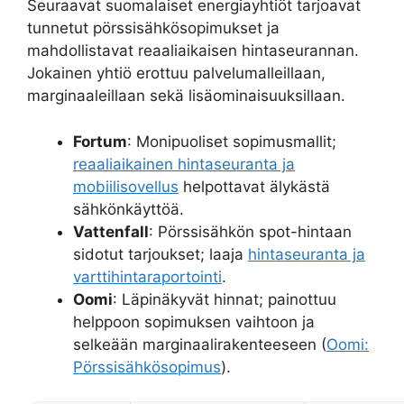
Seuraavat suomalaiset energiayhtiöt tarjoavat
tunnetut pörssisähkösopimukset ja
mahdollistavat reaaliaikaisen hintaseurannan.
Jokainen yhtiö erottuu palvelumalleillaan,
marginaaleillaan sekä lisäominaisuuksillaan.
Fortum
: Monipuoliset sopimusmallit;
reaaliaikainen hintaseuranta ja
mobiilisovellus
helpottavat älykästä
sähkönkäyttöä.
Vattenfall
: Pörssisähkön spot-hintaan
sidotut tarjoukset; laaja
hintaseuranta ja
varttihintaraportointi
.
Oomi
: Läpinäkyvät hinnat; painottuu
helppoon sopimuksen vaihtoon ja
selkeään marginaalirakenteeseen (
Oomi:
Pörssisähkösopimus
).