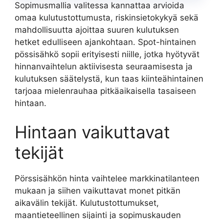
Sopimusmallia valitessa kannattaa arvioida
omaa kulutustottumusta, riskinsietokykyä sekä
mahdollisuutta ajoittaa suuren kulutuksen
hetket edulliseen ajankohtaan. Spot-hintainen
pössisähkö sopii erityisesti niille, jotka hyötyvät
hinnanvaihtelun aktiivisesta seuraamisesta ja
kulutuksen säätelystä, kun taas kiinteähintainen
tarjoaa mielenrauhaa pitkäaikaisella tasaiseen
hintaan.
Hintaan vaikuttavat
tekijät
Pörssisähkön hinta vaihtelee markkinatilanteen
mukaan ja siihen vaikuttavat monet pitkän
aikavälin tekijät. Kulutustottumukset,
maantieteellinen sijainti ja sopimuskauden