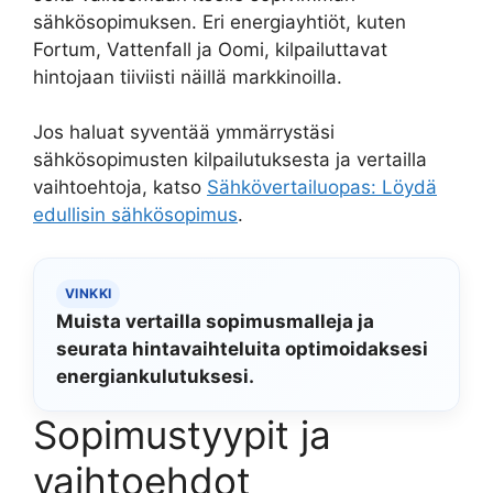
sähkösopimuksen. Eri energiayhtiöt, kuten
Fortum, Vattenfall ja Oomi, kilpailuttavat
hintojaan tiiviisti näillä markkinoilla.
Jos haluat syventää ymmärrystäsi
sähkösopimusten kilpailutuksesta ja vertailla
vaihtoehtoja, katso
Sähkövertailuopas: Löydä
edullisin sähkösopimus
.
VINKKI
Muista vertailla sopimusmalleja ja
seurata hintavaihteluita optimoidaksesi
energiankulutuksesi.
Sopimustyypit ja
vaihtoehdot