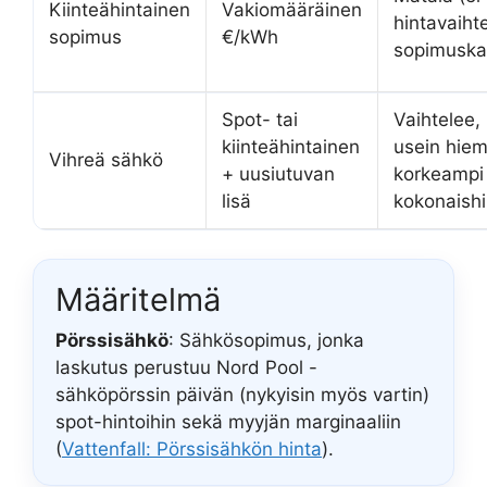
Kiinteähintainen
Vakiomääräinen
hintavaiht
sopimus
€/kWh
sopimuska
Spot- tai
Vaihtelee,
kiinteähintainen
usein hie
Vihreä sähkö
+ uusiutuvan
korkeampi
lisä
kokonaishi
Määritelmä
Pörssisähkö
: Sähkösopimus, jonka
laskutus perustuu Nord Pool -
sähköpörssin päivän (nykyisin myös vartin)
spot-hintoihin sekä myyjän marginaaliin
(
Vattenfall: Pörssisähkön hinta
).