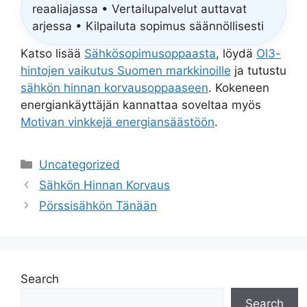
reaaliajassa • Vertailupalvelut auttavat
arjessa • Kilpailuta sopimus säännöllisesti
Katso lisää
Sähkösopimusoppaasta
, löydä
Ol3-
hintojen vaikutus Suomen markkinoille
ja tutustu
sähkön hinnan korvausoppaaseen
. Kokeneen
energiankäyttäjän kannattaa soveltaa myös
Motivan vinkkejä energiansäästöön
.
Categories
Uncategorized
Sähkön Hinnan Korvaus
Pörssisähkön Tänään
Search
Search