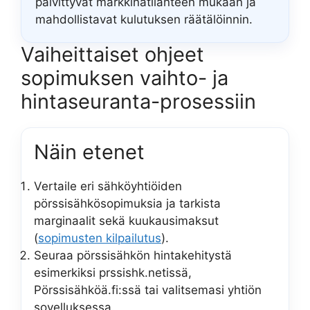
päivittyvät markkinatilanteen mukaan ja
mahdollistavat kulutuksen räätälöinnin.
Vaiheittaiset ohjeet
sopimuksen vaihto- ja
hintaseuranta-prosessiin
Näin etenet
Vertaile eri sähköyhtiöiden
pörssisähkösopimuksia ja tarkista
marginaalit sekä kuukausimaksut
(
sopimusten kilpailutus
).
Seuraa pörssisähkön hintakehitystä
esimerkiksi prssishk.netissä,
Pörssisähköä.fi:ssä tai valitsemasi yhtiön
sovelluksessa.