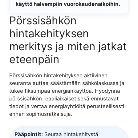
käyttö halvempiin vuorokaudenaikoihin.
Pörssisähkön
hintakehityksen
merkitys ja miten jatkat
eteenpäin
Pörssisähkön hintakehityksen aktiivinen
seuranta auttaa säästämään sähkölaskussa ja
tukee fiksumpaa energiankäyttöä. Hyödynnä
pörssisähkön reaaliaikaiset sekä ennustavat
tiedot ja vertaa energiayhtiöitä perusteellisesti
ennen sopimusratkaisuja.
Pääpointit:
Seuraa hintakehitystä