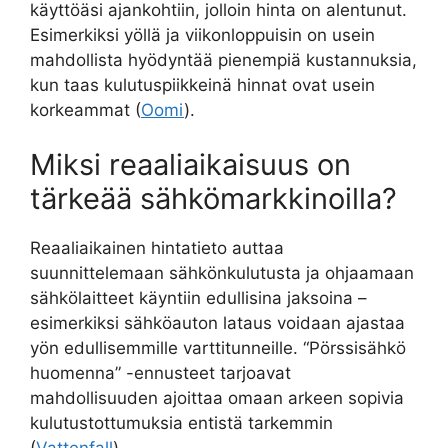
käyttöäsi ajankohtiin, jolloin hinta on alentunut.
Esimerkiksi yöllä ja viikonloppuisin on usein
mahdollista hyödyntää pienempiä kustannuksia,
kun taas kulutuspiikkeinä hinnat ovat usein
korkeammat (
Oomi
).
Miksi reaaliaikaisuus on
tärkeää sähkömarkkinoilla?
Reaaliaikainen hintatieto auttaa
suunnittelemaan sähkönkulutusta ja ohjaamaan
sähkölaitteet käyntiin edullisina jaksoina –
esimerkiksi sähköauton lataus voidaan ajastaa
yön edullisemmille varttitunneille. “Pörssisähkö
huomenna” -ennusteet tarjoavat
mahdollisuuden ajoittaa omaan arkeen sopivia
kulutustottumuksia entistä tarkemmin