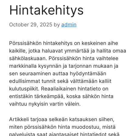
Hintakehitys
October 29, 2025
by
admin
Pörssisähkön hintakehitys on keskeinen aihe
kaikille, jotka haluavat ymmärtää ja hallita omaa
sähkölaskuaan. Pörssisähkön hinta vaihtelee
markkinalla kysynnän ja tarjonnan mukaan ja
sen seuraaminen auttaa hyödyntämään
edullisimmat tunnit sekä välttämään kalliit
kulutuspiikit. Reaaliaikainen hintatieto on
entistäkin tärkeämpää, koska sähkön hinta
vaihtuu nykyisin vartin välein.
Artikkeli tarjoaa selkeän katsauksen siihen,
miten pörssisähkön hinta muodostuu, mistä
palveluista saat ajantasaiset hintatiedot sekä