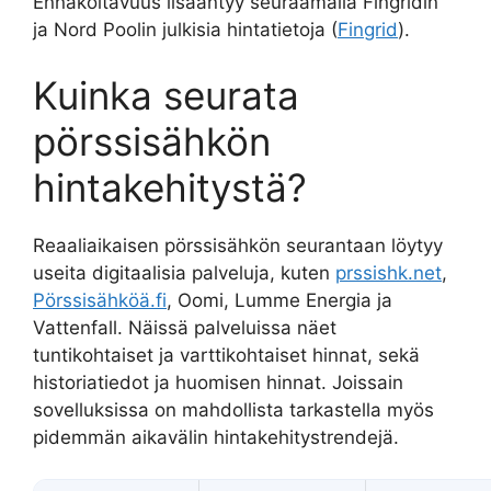
Ennakoitavuus lisääntyy seuraamalla Fingridin
ja Nord Poolin julkisia hintatietoja (
Fingrid
).
Kuinka seurata
pörssisähkön
hintakehitystä?
Reaaliaikaisen pörssisähkön seurantaan löytyy
useita digitaalisia palveluja, kuten
prssishk.net
,
Pörssisähköä.fi
, Oomi, Lumme Energia ja
Vattenfall. Näissä palveluissa näet
tuntikohtaiset ja varttikohtaiset hinnat, sekä
historiatiedot ja huomisen hinnat. Joissain
sovelluksissa on mahdollista tarkastella myös
pidemmän aikavälin hintakehitystrendejä.