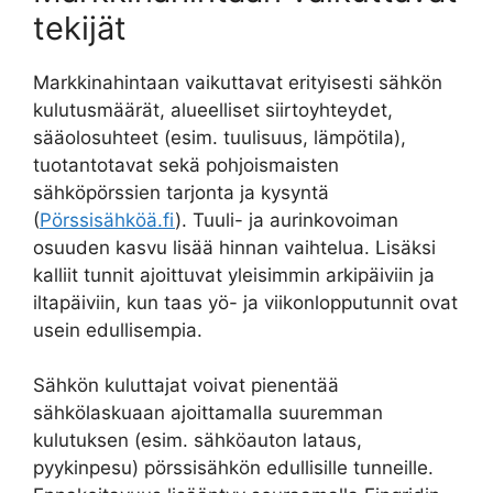
tekijät
Markkinahintaan vaikuttavat erityisesti sähkön
kulutusmäärät, alueelliset siirtoyhteydet,
sääolosuhteet (esim. tuulisuus, lämpötila),
tuotantotavat sekä pohjoismaisten
sähköpörssien tarjonta ja kysyntä
(
Pörssisähköä.fi
). Tuuli- ja aurinkovoiman
osuuden kasvu lisää hinnan vaihtelua. Lisäksi
kalliit tunnit ajoittuvat yleisimmin arkipäiviin ja
iltapäiviin, kun taas yö- ja viikonlopputunnit ovat
usein edullisempia.
Sähkön kuluttajat voivat pienentää
sähkölaskuaan ajoittamalla suuremman
kulutuksen (esim. sähköauton lataus,
pyykinpesu) pörssisähkön edullisille tunneille.