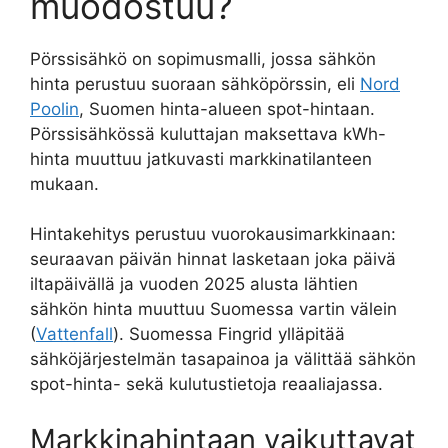
muodostuu?
Pörssisähkö on sopimusmalli, jossa sähkön
hinta perustuu suoraan sähköpörssin, eli
Nord
Poolin
, Suomen hinta-alueen spot-hintaan.
Pörssisähkössä kuluttajan maksettava kWh-
hinta muuttuu jatkuvasti markkinatilanteen
mukaan.
Hintakehitys perustuu vuorokausimarkkinaan:
seuraavan päivän hinnat lasketaan joka päivä
iltapäivällä ja vuoden 2025 alusta lähtien
sähkön hinta muuttuu Suomessa vartin välein
(
Vattenfall
). Suomessa Fingrid ylläpitää
sähköjärjestelmän tasapainoa ja välittää sähkön
spot-hinta- sekä kulutustietoja reaaliajassa.
Markkinahintaan vaikuttavat