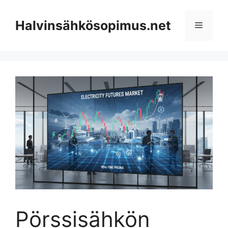
Skip
to
Halvinsähkösopimus.net
Menu
content
Pörssisähkön