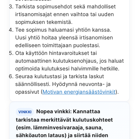
Tarkista sopimusehdot sekä mahdolliset
irtisanomisajat ennen vaihtoa tai uuden
sopimuksen tekemistä.
Tee sopimus haluamasi yhtiön kanssa.
Uusi yhtiö hoitaa yleensä irtisanomisen
edelliseen toimittajaan puolestasi.
Ota käyttöön hintavaroitukset tai
automaattinen kulutuksenohjaus, jos haluat
optimoida kulutuksesi halvimmille hetkille.
Seuraa kulutustasi ja tarkista laskut
säännöllisesti. Hyödynnä neuvonta- ja
opassivut (
Motivan energiansäästövinkit
).
Nopea vinkki: Kannattaa
VINKKI
tarkistaa merkittävät kulutuskohteet
(esim. lämminvesivaraaja, sauna,
sähköauton lataus) ja siirtää niiden