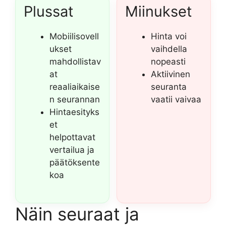
Plussat
Miinukset
Mobiilisovell
Hinta voi
ukset
vaihdella
mahdollistav
nopeasti
at
Aktiivinen
reaaliaikaise
seuranta
n seurannan
vaatii vaivaa
Hintaesityks
et
helpottavat
vertailua ja
päätöksente
koa
Näin seuraat ja