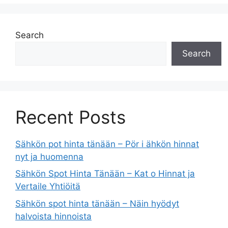
Search
Search
Recent Posts
Sähkön pot hinta tänään – Pör i ähkön hinnat
nyt ja huomenna
Sähkön Spot Hinta Tänään – Kat o Hinnat ja
Vertaile Yhtiöitä
Sähkön spot hinta tänään – Näin hyödyt
halvoista hinnoista