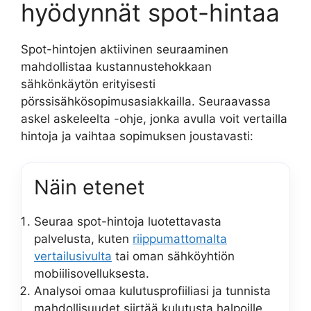
hyödynnät spot-hintaa
Spot-hintojen aktiivinen seuraaminen
mahdollistaa kustannustehokkaan
sähkönkäytön erityisesti
pörssisähkösopimusasiakkailla. Seuraavassa
askel askeleelta -ohje, jonka avulla voit vertailla
hintoja ja vaihtaa sopimuksen joustavasti:
Näin etenet
Seuraa spot-hintoja luotettavasta
palvelusta, kuten
riippumattomalta
vertailusivulta
tai oman sähköyhtiön
mobiilisovelluksesta.
Analysoi omaa kulutusprofiiliasi ja tunnista
mahdollisuudet siirtää kulutusta halpoille