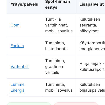
Spot-hinnan
Yritys/palvelu
Lisäpalvelut
esitys
Tunti- ja
Kulutuksen
Oomi
varttihinnat,
seuranta,
mobiilisovellus
hälytykset
Tuntihinta,
Käyttöraportit
Fortum
historiadata
energianeuvo
Tuntihinta,
Hiilijalanjälki-
Vattenfall
graafinen
kulutusraport
vertailu
Lumme
Tuntihinta,
Kulutuksen
Energia
mobiilisovellus
ohjauspalvelu