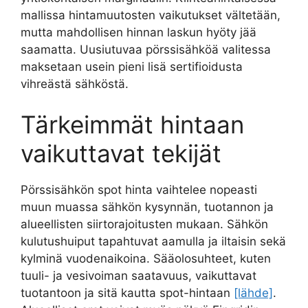
mallissa hintamuutosten vaikutukset vältetään,
mutta mahdollisen hinnan laskun hyöty jää
saamatta. Uusiutuvaa pörssisähköä valitessa
maksetaan usein pieni lisä sertifioidusta
vihreästä sähköstä.
Tärkeimmät hintaan
vaikuttavat tekijät
Pörssisähkön spot hinta vaihtelee nopeasti
muun muassa sähkön kysynnän, tuotannon ja
alueellisten siirtorajoitusten mukaan. Sähkön
kulutushuiput tapahtuvat aamulla ja iltaisin sekä
kylminä vuodenaikoina. Sääolosuhteet, kuten
tuuli- ja vesivoiman saatavuus, vaikuttavat
tuotantoon ja sitä kautta spot-hintaan
[lähde]
.