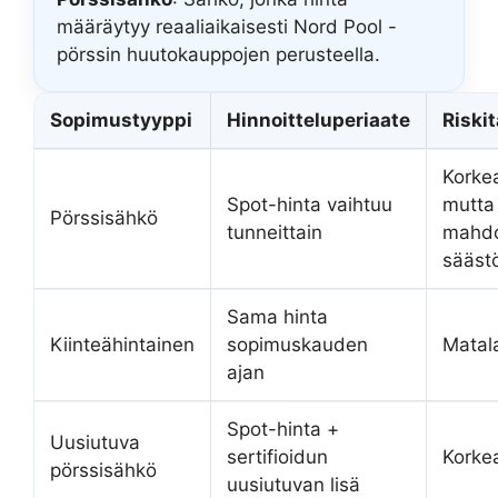
määräytyy reaaliaikaisesti Nord Pool -
pörssin huutokauppojen perusteella.
Sopimustyyppi
Hinnoitteluperiaate
Riski
Korke
Spot-hinta vaihtuu
mutta
Pörssisähkö
tunneittain
mahdo
sääst
Sama hinta
Kiinteähintainen
sopimuskauden
Matal
ajan
Spot-hinta +
Uusiutuva
sertifioidun
Korke
pörssisähkö
uusiutuvan lisä