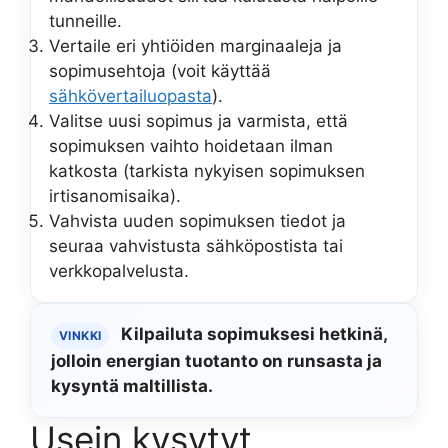
tunneille.
Vertaile eri yhtiöiden marginaaleja ja
sopimusehtoja (voit käyttää
sähkövertailuopasta
).
Valitse uusi sopimus ja varmista, että
sopimuksen vaihto hoidetaan ilman
katkosta (tarkista nykyisen sopimuksen
irtisanomisaika).
Vahvista uuden sopimuksen tiedot ja
seuraa vahvistusta sähköpostista tai
verkkopalvelusta.
Kilpailuta sopimuksesi hetkinä,
VINKKI
jolloin energian tuotanto on runsasta ja
kysyntä maltillista.
Usein kysytyt