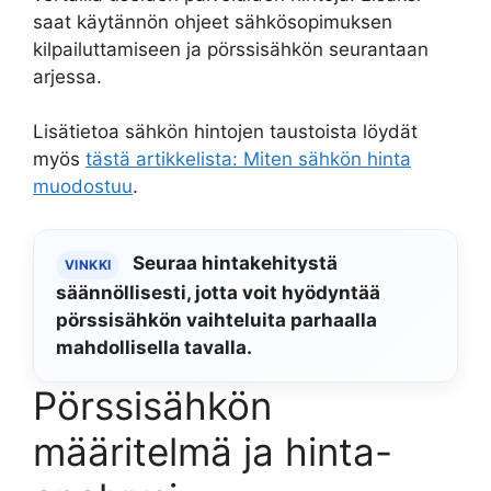
saat käytännön ohjeet sähkösopimuksen
kilpailuttamiseen ja pörssisähkön seurantaan
arjessa.
Lisätietoa sähkön hintojen taustoista löydät
myös
tästä artikkelista: Miten sähkön hinta
muodostuu
.
Seuraa hintakehitystä
VINKKI
säännöllisesti, jotta voit hyödyntää
pörssisähkön vaihteluita parhaalla
mahdollisella tavalla.
Pörssisähkön
määritelmä ja hinta-