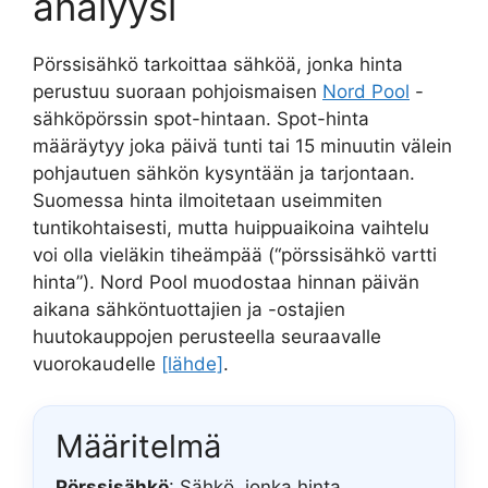
analyysi
Pörssisähkö tarkoittaa sähköä, jonka hinta
perustuu suoraan pohjoismaisen
Nord Pool
-
sähköpörssin spot-hintaan. Spot-hinta
määräytyy joka päivä tunti tai 15 minuutin välein
pohjautuen sähkön kysyntään ja tarjontaan.
Suomessa hinta ilmoitetaan useimmiten
tuntikohtaisesti, mutta huippuaikoina vaihtelu
voi olla vieläkin tiheämpää (“pörssisähkö vartti
hinta”). Nord Pool muodostaa hinnan päivän
aikana sähköntuottajien ja -ostajien
huutokauppojen perusteella seuraavalle
vuorokaudelle
[lähde]
.
Määritelmä
Pörssisähkö
: Sähkö, jonka hinta