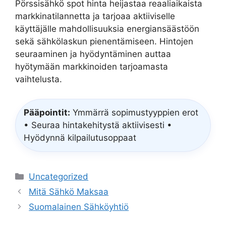
Pörssisähkö spot hinta heijastaa reaaliaikaista
markkinatilannetta ja tarjoaa aktiiviselle
käyttäjälle mahdollisuuksia energiansäästöön
sekä sähkölaskun pienentämiseen. Hintojen
seuraaminen ja hyödyntäminen auttaa
hyötymään markkinoiden tarjoamasta
vaihtelusta.
Pääpointit:
Ymmärrä sopimustyyppien erot
• Seuraa hintakehitystä aktiivisesti •
Hyödynnä kilpailutusoppaat
Categories
Uncategorized
Mitä Sähkö Maksaa
Suomalainen Sähköyhtiö