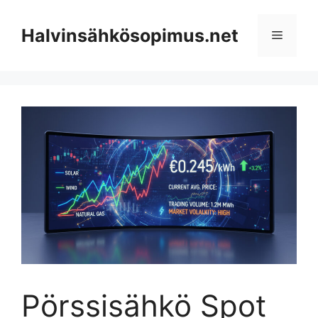
Skip
to
Halvinsähkösopimus.net
Menu
content
Pörssisähkö Spot