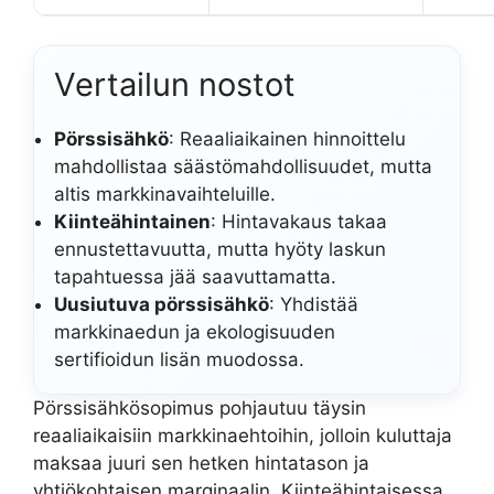
Vertailun nostot
Pörssisähkö
: Reaaliaikainen hinnoittelu
mahdollistaa säästömahdollisuudet, mutta
altis markkinavaihteluille.
Kiinteähintainen
: Hintavakaus takaa
ennustettavuutta, mutta hyöty laskun
tapahtuessa jää saavuttamatta.
Uusiutuva pörssisähkö
: Yhdistää
markkinaedun ja ekologisuuden
sertifioidun lisän muodossa.
Pörssisähkösopimus pohjautuu täysin
reaaliaikaisiin markkinaehtoihin, jolloin kuluttaja
maksaa juuri sen hetken hintatason ja
yhtiökohtaisen marginaalin. Kiinteähintaisessa