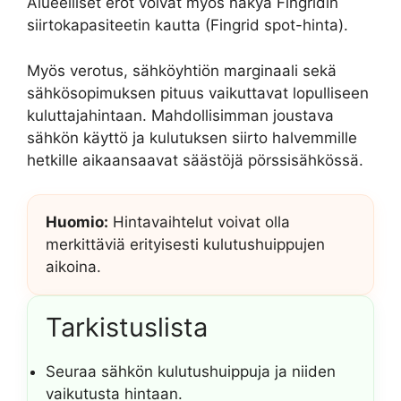
Alueelliset erot voivat myös näkyä Fingridin
siirtokapasiteetin kautta (Fingrid spot-hinta).
Myös verotus, sähköyhtiön marginaali sekä
sähkösopimuksen pituus vaikuttavat lopulliseen
kuluttajahintaan. Mahdollisimman joustava
sähkön käyttö ja kulutuksen siirto halvemmille
hetkille aikaansaavat säästöjä pörssisähkössä.
Huomio:
Hintavaihtelut voivat olla
merkittäviä erityisesti kulutushuippujen
aikoina.
Tarkistuslista
Seuraa sähkön kulutushuippuja ja niiden
vaikutusta hintaan.