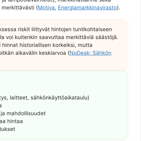
merkittävästi (
Motiva
,
Energiamarkkinavirasto
).
essa riskit liittyvät hintojen tuntikohtaiseen
a voi kuitenkin saavuttaa merkittäviä säästöjä.
hinnat historiallisen korkeiksi, mutta
kän aikavälin keskiarvoa (
NoDesk: Sähkön
tys, laitteet, sähkönkäyttöaikataulu)
a
t ja mahdollisuudet
aa hintaa
tukset