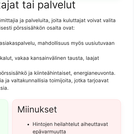
jat tai palvelut
tajia ja palveluita, joita kuluttajat voivat valita
yisesti pörssisähkön osalta ovat:
ja asiakaspalvelu, mahdollisuus myös uusiutuvaan
ökalut, vakaa kansainvälinen tausta, laajat
pörssisähkö ja kiinteähintaiset, energianeuvonta.
sia ja valtakunnallisia toimijoita, jotka tarjoavat
sia.
Miinukset
Hintojen heilahtelut aiheuttavat
epävarmuutta