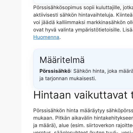
Pörssisähkösopimus sopii kuluttajille, jotk
aktiivisesti sähkön hintavaihteluja. Kiin
voi jäädä kalliimmaksi markkinasähkön ol
ovat hyvä valinta ympäristötietoisille. Li
Huomenna
.
Määritelmä
Pörssisähkö
: Sähkön hinta, joka määr
ja tarjonnan mukaisesti.
Hintaan vaikuttavat t
Pörssisähkön hinta määräytyy sähköpörssi
mukaan. Pitkän aikavälin hintakehityksee
ja määrä), alue (esim. siirtoverkon rajoit
verotus, sääolosuhteet (kuten tuuli-, vesi