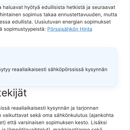
a haluavat hyötyä edullisista hetkistä ja seuraavat
teähintainen sopimus takaa ennustettavuuden, mutta
lessa edullista. Uusiutuvan energian sopimukset
sää sopimustyypeistä:
Pörssisähkön Hinta
äytyy reaaliaikaisesti sähköpörssissä kysynnän
ekijät
ssä reaaliaikaisesti kysynnän ja tarjonnan
n vaikuttavat sekä oma sähkönkulutus (ajankohta
teet) että varsinaisen sopimuksen kesto. Lisäksi
- ja lämpötilavaihtelut), markkinatilanne sekä