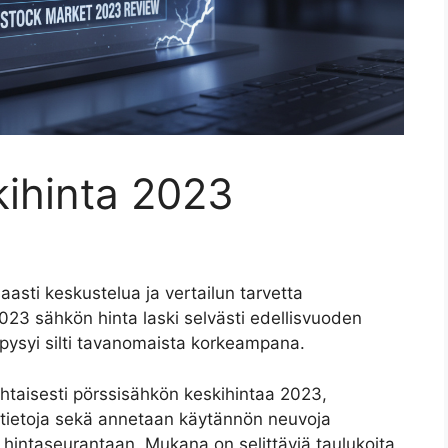
kihinta 2023
asti keskustelua ja vertailun tarvetta
23 sähkön hinta laski selvästi edellisvuoden
 pysyi silti tavanomaista korkeampana.
ohtaisesti pörssisähkön keskihintaa 2023,
tatietoja sekä annetaan käytännön neuvoja
 hintaseurantaan. Mukana on selittäviä taulukoita