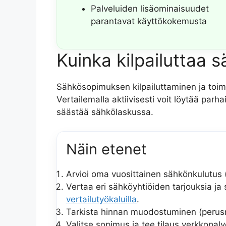
Palveluiden lisäominaisuudet
parantavat käyttökokemusta
Kuinka kilpailuttaa
Sähkösopimuksen kilpailuttaminen ja toimi
Vertailemalla aktiivisesti voit löytää pa
säästää sähkölaskussa.
Näin etenet
Arvioi oma vuosittainen sähkönkulutus 
Vertaa eri sähköyhtiöiden tarjouksia j
vertailutyökaluilla
.
Tarkista hinnan muodostuminen (perusm
Valitse sopimus ja tee tilaus verkkopalv