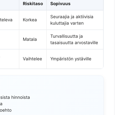
Riskitaso
Sopivuus
Seuraajia ja aktiivisia
hteleva
Korkea
kuluttajia varten
Turvallisuutta ja
Matala
tasaisuutta arvostaville
,
Vaihtelee
Ympäristön ystäville
isista hinnoista
ta
toehto