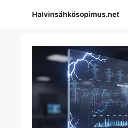
Skip
to
Halvinsähkösopimus.net
content