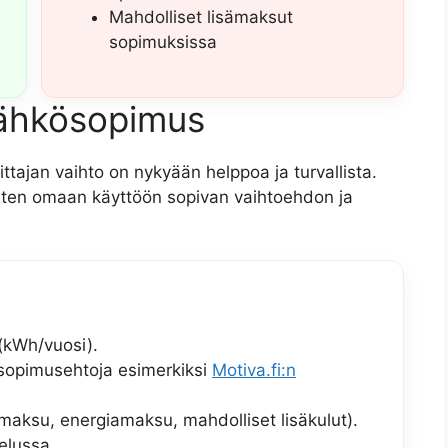
Mahdolliset lisämaksut
sopimuksissa
 sähkösopimus
ttajan vaihto on nykyään helppoa ja turvallista.
rhaiten omaan käyttöön sopivan vaihtoehdon ja
(kWh/vuosi).
a sopimusehtoja esimerkiksi
Motiva.fi:n
aksu, energiamaksu, mahdolliset lisäkulut).
elussa.