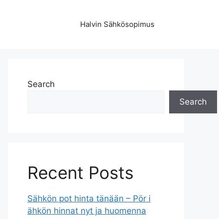
Halvin Sähkösopimus
Search
Search
Recent Posts
Sähkön pot hinta tänään – Pör i
ähkön hinnat nyt ja huomenna