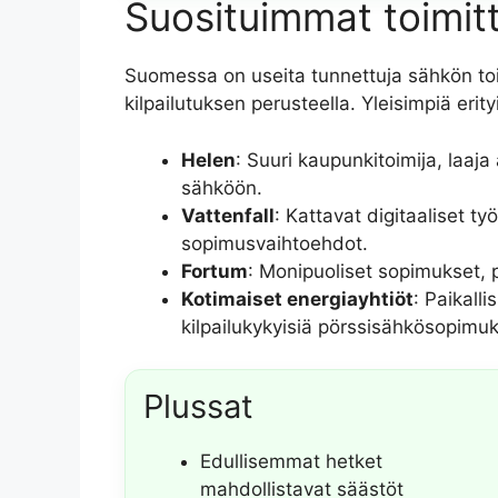
Suosituimmat toimitta
Suomessa on useita tunnettuja sähkön toimit
kilpailutuksen perusteella. Yleisimpiä erit
Helen
: Suuri kaupunkitoimija, laa
sähköön.
Vattenfall
: Kattavat digitaaliset ty
sopimusvaihtoehdot.
Fortum
: Monipuoliset sopimukset, 
Kotimaiset energiayhtiöt
: Paikalli
kilpailukykyisiä pörssisähkösopimuk
Plussat
Edullisemmat hetket
mahdollistavat säästöt