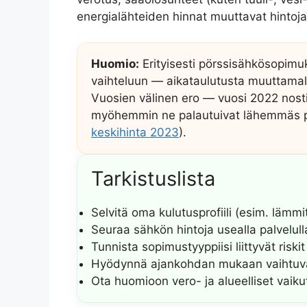
energialähteiden hinnat muuttavat hintoja 
Huomio:
Erityisesti pörssisähkösopimuks
vaihteluun — aikataulutusta muuttamall
Vuosien välinen ero — vuosi 2022 nosti 
myöhemmin ne palautuivat lähemmäs pit
keskihinta 2023
).
Tarkistuslista
Selvitä oma kulutusprofiili (esim. lämmi
Seuraa sähkön hintoja usealla palvelull
Tunnista sopimustyyppiisi liittyvät riski
Hyödynnä ajankohdan mukaan vaihtuv
Ota huomioon vero- ja alueelliset vaiku