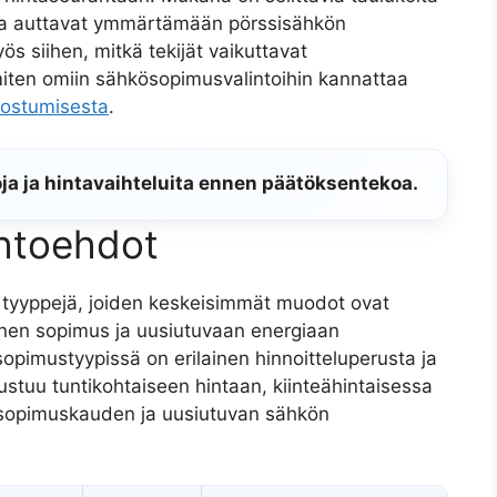
otka auttavat ymmärtämään pörssisähkön
 siihen, mitkä tekijät vaikuttavat
iten omiin sähkösopimusvalintoihin kannattaa
dostumisesta
.
ja ja hintavaihteluita ennen päätöksentekoa.
ihtoehdot
tyyppejä, joiden keskeisimmät muodot ovat
ainen sopimus ja uusiutuvaan energiaan
opimustyypissä on erilainen hinnoitteluperusta ja
rustuu tuntikohtaiseen hintaan, kiinteähintaisessa
sopimuskauden ja uusiutuvan sähkön