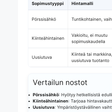
Sopimustyyppi
Hintamalli
Pörssisähkö
Tuntikohtainen, vai
Vakioitu, ei muutu
Kiinteähintainen
sopimuskaudella
Kiinteä tai markkina
Uusiutuva
uusiutuva tuotanto
Vertailun nostot
Pörssisähkö
: Hyötyy hetkellisistä edull
Kiinteähintainen
: Tarjoaa hintavakaut
Uusiutuva
: Ympäristöystävällinen vaih