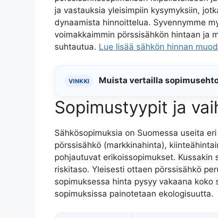
ja vastauksia yleisimpiin kysymyksiin, j
dynaamista hinnoittelua. Syvennymme myös
voimakkaimmin pörssisähkön hintaan ja m
suhtautua.
Lue lisää sähkön hinnan muo
Muista vertailla sopimusehto
VINKKI
Sopimustyypit ja va
Sähkösopimuksia on Suomessa useita eri 
pörssisähkö (markkinahinta), kiinteähint
pohjautuvat erikoissopimukset. Kussakin s
riskitaso. Yleisesti ottaen pörssisähkö pe
sopimuksessa hinta pysyy vakaana koko 
sopimuksissa painotetaan ekologisuutta.