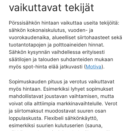
vaikuttavat tekijät
Pörssisähkön hintaan vaikuttaa useita tekijöitä:
sähkön kokonaiskulutus, vuoden- ja
vuorokaudenaika, alueelliset siirtohaasteet sekä
tuotantotapojen ja polttoaineiden hinnat.
Sähkön kysynnän vaihdellessa erityisesti
säätilojen ja talouden suhdanteiden mukaan
myös spot-hinta elää jatkuvasti (
Motiva
).
Sopimuskauden pituus ja verotus vaikuttavat
myös hintaan. Esimerkiksi lyhyet sopimukset
mahdollistavat joustavan vaihtamisen, mutta
voivat olla alttiimpia markkinavaihtelulle. Verot
ja siirtomaksut muodostavat suuren osan
loppulaskusta. Flexibeli sähkönkäyttö,
esimerkiksi suurien kulutuserien (sauna,