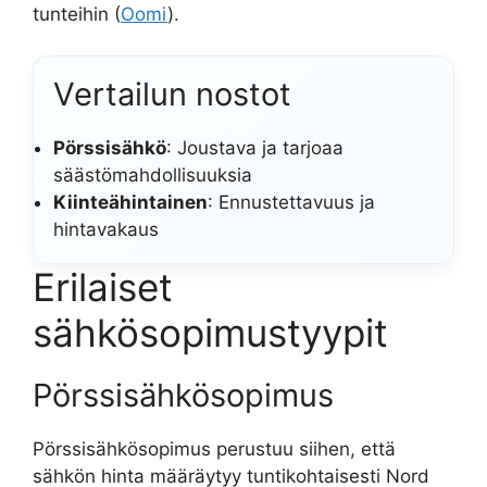
tunteihin (
Oomi
).
Vertailun nostot
Pörssisähkö
: Joustava ja tarjoaa
säästömahdollisuuksia
Kiinteähintainen
: Ennustettavuus ja
hintavakaus
Erilaiset
sähkösopimustyypit
Pörssisähkösopimus
Pörssisähkösopimus perustuu siihen, että
sähkön hinta määräytyy tuntikohtaisesti Nord