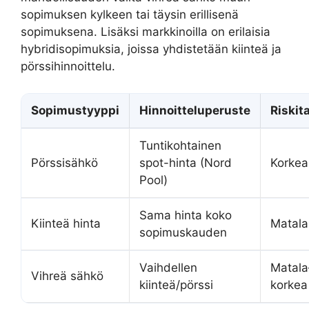
sopimuksen kylkeen tai täysin erillisenä
sopimuksena. Lisäksi markkinoilla on erilaisia
hybridisopimuksia, joissa yhdistetään kiinteä ja
pörssihinnoittelu.
Sopimustyyppi
Hinnoitteluperuste
Riskit
Tuntikohtainen
Pörssisähkö
spot-hinta (Nord
Korkea
Pool)
Sama hinta koko
Kiinteä hinta
Matala
sopimuskauden
Vaihdellen
Matala
Vihreä sähkö
kiinteä/pörssi
korkea