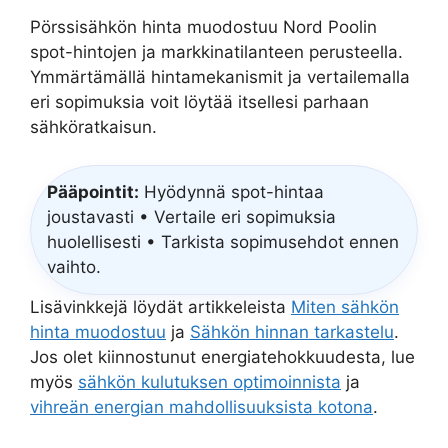
Pörssisähkön hinta muodostuu Nord Poolin
spot-hintojen ja markkinatilanteen perusteella.
Ymmärtämällä hintamekanismit ja vertailemalla
eri sopimuksia voit löytää itsellesi parhaan
sähköratkaisun.
Pääpointit:
Hyödynnä spot-hintaa
joustavasti • Vertaile eri sopimuksia
huolellisesti • Tarkista sopimusehdot ennen
vaihto.
Lisävinkkejä löydät artikkeleista
Miten sähkön
hinta muodostuu
ja
Sähkön hinnan tarkastelu
.
Jos olet kiinnostunut energiatehokkuudesta, lue
myös
sähkön kulutuksen optimoinnista
ja
vihreän energian mahdollisuuksista kotona
.