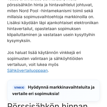
pörssisähkön hinta ja hintavaihtelut johtuvat,
miten Nord Pool -hintamekanismi toimii sekä
millaisia sopimusvaihtoehtoja markkinoilla on.
Lisäksi käydään läpi ajankohtaiset elektroniikan
hintavertailut, opastetaan sopimuksen
kilpailuttaminen ja vastataan usein kysyttyihin
kysymyksiin.
Jos haluat lisää käytännön vinkkejä eri
sopimusten valintaan ja sähköyhtiöiden
vertailuun, voit lukea myös
Sähkövertailuoppaan
.
Hyödynnä markkinavaihteluita ja
VINKKI
vertaile eri sopimuksia!
Pörssisähkön hinnan