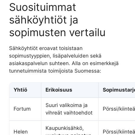
Suosituimmat
sähköyhtiöt ja
sopimusten vertailu
Sähköyhtiöt eroavat toisistaan
sopimustyyppien, lisäpalveluiden sekä
asiakaspalvelun suhteen. Alla on esimerkkejä
tunnetuimmista toimijoista Suomessa:
Yhtiö
Erikoisuus
Sopimustarj
Suuri valikoima ja
Fortum
Pörssi/kiinte
vihreät vaihtoehdot
Kaupunkisähkö,
Helen
Pörssi/kiinte