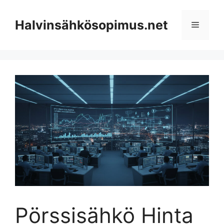
Skip
to
Halvinsähkösopimus.net
Menu
content
Pörssisähkö Hinta