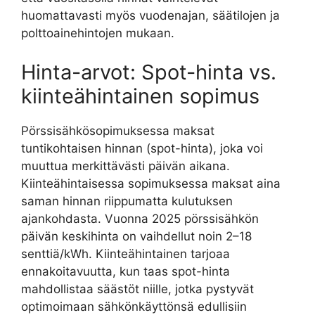
huomattavasti myös vuodenajan, säätilojen ja
polttoainehintojen mukaan.
Hinta-arvot: Spot-hinta vs.
kiinteähintainen sopimus
Pörssisähkösopimuksessa maksat
tuntikohtaisen hinnan (spot-hinta), joka voi
muuttua merkittävästi päivän aikana.
Kiinteähintaisessa sopimuksessa maksat aina
saman hinnan riippumatta kulutuksen
ajankohdasta. Vuonna 2025 pörssisähkön
päivän keskihinta on vaihdellut noin 2–18
senttiä/kWh. Kiinteähintainen tarjoaa
ennakoitavuutta, kun taas spot-hinta
mahdollistaa säästöt niille, jotka pystyvät
optimoimaan sähkönkäyttönsä edullisiin