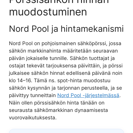
muodostuminen
Nord Pool ja hintamekanismi
Nord Pool on pohjoismainen sähköpörssi, jossa
sähkön markkinahinta määritetään seuraavan
päivän jokaiselle tunnille. Sähkön tuottajat ja
ostajat tekevät tarjouksensa päivittäin, ja pörssi
julkaisee sähkön hinnat edellisenä päivänä noin
klo 14–16. Tämä ns. spot-hinta muodostuu
sähkön kysynnän ja tarjonnan perusteella, ja se
päivittyy tunneittain
Nord Pool -järjestelmässä
.
Näin ollen pörssisähkön hinta tänään on
seurausta sähkömarkkinan dynaamisesta
vuorovaikutuksesta.