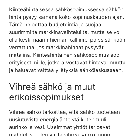
Kiinteähintaisessa sähkösopimuksessa sähkön
hinta pysyy samana koko sopimuskauden ajan.
Tämä helpottaa budjetointia ja suojaa
suurimmilta markkinavaihteluilta, mutta se voi
olla keskimäärin hieman kalliimpi pörssisähköön
verrattuna, jos markkinahinnat pysyvät
matalina. Kiinteähintainen sähkösopimus sopii
erityisesti niille, jotka arvostavat hintavarmuutta
ja haluavat välttää yllätyksiä sähkölaskussaan.
Vihreä sähkö ja muut
erikoissopimukset
Vihreä sähkö tarkoittaa, että sähkö tuotetaan
uusiutuvista energialähteistä kuten tuuli,
aurinko ja vesi. Useimmat yhtiöt tarjoavat
mahdollisuuden valita vihreä sähkö muun