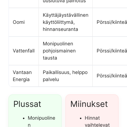
uusiutuva painotus
Käyttäjäystävällinen
Oomi
käyttöliittymä,
Pörssi/kiinte
hinnanseuranta
Monipuolinen
Vattenfall
pohjoismainen
Pörssi/kiinte
tausta
Vantaan
Paikallisuus, helppo
Pörssi/kiinte
Energia
palvelu
Plussat
Miinukset
Monipuoline
Hinnat
n
vaihtelevat