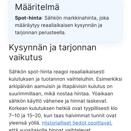
Määritelmä
Spot-hinta
: Sähkön markkinahinta, joka
määräytyy reaaliaikaisen kysynnän ja
tarjonnan perusteella.
Kysynnän ja tarjonnan
vaikutus
Sähkön spot-hinta reagoi reaaliaikaisesti
kulutuksen ja tuotannon vaihteluihin. Esimerkiksi
arkipäivän aamuisin ja iltapäivisin kulutus on
suurimmillaan, mikä nostaa hintaa. Yöaikaan
sähkön käyttö vähenee ja hinnat laskevat.
Korkean kulutuksen hetkiä ovat tyypillisesti klo
7–10 ja 15–20, kun taas halvimmat tunnit ovat
yleensä yöllä.
Historialliset tiedot osoittavat
,
että vuositasolla hinnat vaihtelevat