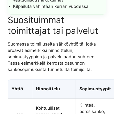
vastuullisuusnäkökulmat
Kilpailuta vähintään kerran vuodessa
Suosituimmat
toimittajat tai palvelut
Suomessa toimii useita sähköyhtiöitä, jotka
eroavat esimerkiksi hinnoittelun,
sopimustyyppien ja palvelulaadun suhteen.
Tässä esimerkkejä kerrostaloasunnon
sähkösopimuksista tunnetuilta toimijoilta:
Yhtiö
Hinnoittelu
Sopimustyypit
Kiinteä,
Kohtuulliset
pörssisähkö,