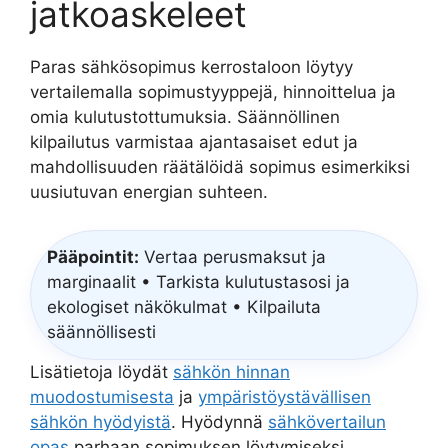
jatkoaskeleet
Paras sähkösopimus kerrostaloon löytyy
vertailemalla sopimustyyppejä, hinnoittelua ja
omia kulutustottumuksia. Säännöllinen
kilpailutus varmistaa ajantasaiset edut ja
mahdollisuuden räätälöidä sopimus esimerkiksi
uusiutuvan energian suhteen.
Pääpointit:
Vertaa perusmaksut ja
marginaalit • Tarkista kulutustasosi ja
ekologiset näkökulmat • Kilpailuta
säännöllisesti
Lisätietoja löydät
sähkön hinnan
muodostumisesta
ja
ympäristöystävällisen
sähkön hyödyistä
. Hyödynnä
sähkövertailun
opas
parhaan sopimuksen löytymiseksi.