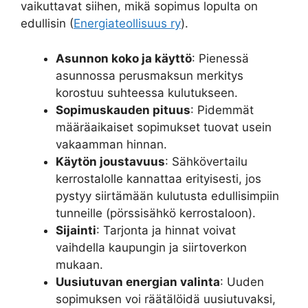
vaikuttavat siihen, mikä sopimus lopulta on
edullisin (
Energiateollisuus ry
).
Asunnon koko ja käyttö
: Pienessä
asunnossa perusmaksun merkitys
korostuu suhteessa kulutukseen.
Sopimuskauden pituus
: Pidemmät
määräaikaiset sopimukset tuovat usein
vakaamman hinnan.
Käytön joustavuus
: Sähkövertailu
kerrostalolle kannattaa erityisesti, jos
pystyy siirtämään kulutusta edullisimpiin
tunneille (pörssisähkö kerrostaloon).
Sijainti
: Tarjonta ja hinnat voivat
vaihdella kaupungin ja siirtoverkon
mukaan.
Uusiutuvan energian valinta
: Uuden
sopimuksen voi räätälöidä uusiutuvaksi,