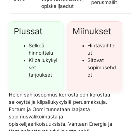
perusmallit
opiskelijaedut
Plussat
Miinukset
Selkeä
Hintavaihtel
hinnoittelu
ut
Kilpailukykyi
Sitovat
set
sopimusehd
tarjoukset
ot
Helen sähkösopimus kerrostaloon korostaa
selkeyttä ja kilpailukykyisiä perusmaksuja.
Fortum ja Oomi tunnetaan laajasta
sopimusvalikoimasta ja
opiskelijaerikoisuuksista. Vantaan Energia ja