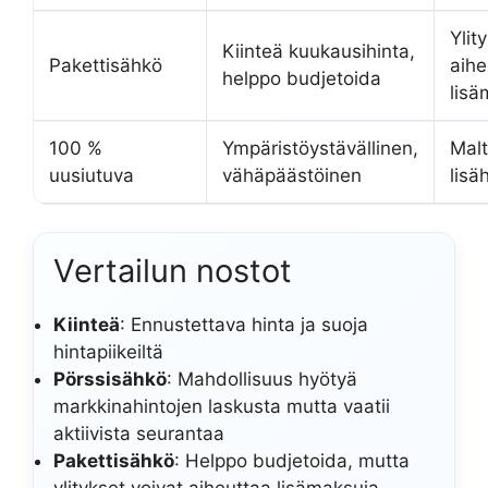
Ylit
Kiinteä kuukausihinta,
Pakettisähkö
aihe
helppo budjetoida
lisä
100 %
Ympäristöystävällinen,
Malt
uusiutuva
vähäpäästöinen
lisä
Vertailun nostot
Kiinteä
: Ennustettava hinta ja suoja
hintapiikeiltä
Pörssisähkö
: Mahdollisuus hyötyä
markkinahintojen laskusta mutta vaatii
aktiivista seurantaa
Pakettisähkö
: Helppo budjetoida, mutta