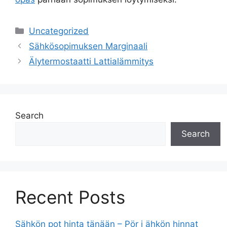
Categories
Uncategorized
Sähkösopimuksen Marginaali
Älytermostaatti Lattialämmitys
Search
Search
Recent Posts
Sähkön pot hinta tänään – Pör i ähkön hinnat