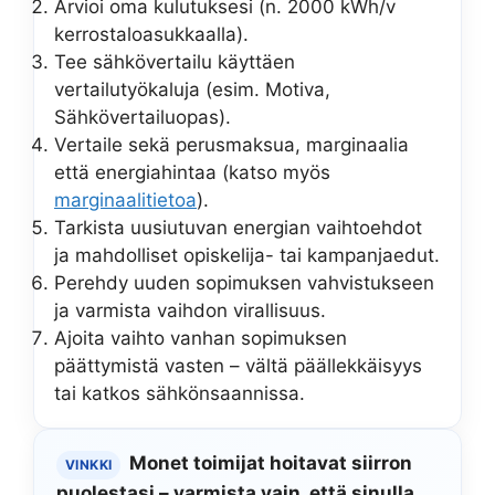
Arvioi oma kulutuksesi (n. 2000 kWh/v
kerrostaloasukkaalla).
Tee sähkövertailu käyttäen
vertailutyökaluja (esim. Motiva,
Sähkövertailuopas).
Vertaile sekä perusmaksua, marginaalia
että energiahintaa (katso myös
marginaalitietoa
).
Tarkista uusiutuvan energian vaihtoehdot
ja mahdolliset opiskelija- tai kampanjaedut.
Perehdy uuden sopimuksen vahvistukseen
ja varmista vaihdon virallisuus.
Ajoita vaihto vanhan sopimuksen
päättymistä vasten – vältä päällekkäisyys
tai katkos sähkönsaannissa.
Monet toimijat hoitavat siirron
VINKKI
puolestasi – varmista vain, että sinulla