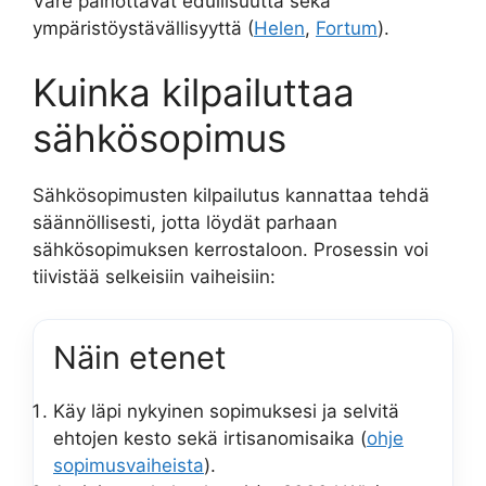
Vare painottavat edullisuutta sekä
ympäristöystävällisyyttä (
Helen
,
Fortum
).
Kuinka kilpailuttaa
sähkösopimus
Sähkösopimusten kilpailutus kannattaa tehdä
säännöllisesti, jotta löydät parhaan
sähkösopimuksen kerrostaloon. Prosessin voi
tiivistää selkeisiin vaiheisiin:
Näin etenet
Käy läpi nykyinen sopimuksesi ja selvitä
ehtojen kesto sekä irtisanomisaika (
ohje
sopimusvaiheista
).