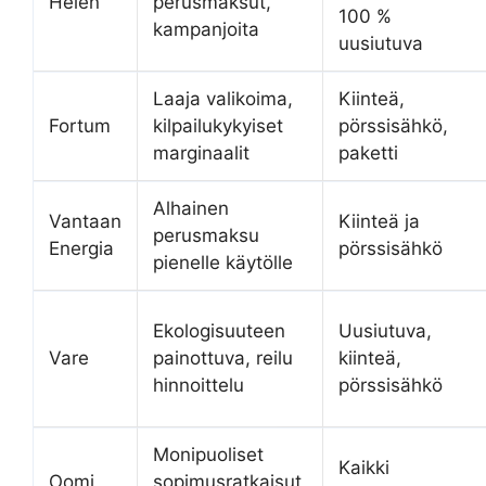
Helen
perusmaksut,
100 %
kampanjoita
uusiutuva
Laaja valikoima,
Kiinteä,
Fortum
kilpailukykyiset
pörssisähkö,
marginaalit
paketti
Alhainen
Vantaan
Kiinteä ja
perusmaksu
Energia
pörssisähkö
pienelle käytölle
Ekologisuuteen
Uusiutuva,
Vare
painottuva, reilu
kiinteä,
hinnoittelu
pörssisähkö
Monipuoliset
Kaikki
Oomi
sopimusratkaisut,