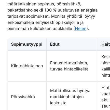
määräaikainen sopimus, pörssisähkö,
pakettisähkö sekä 100 % uusiutuvaa energiaa
tarjoavat sopimukset. Monilta yhtiöiltä löytyy
erikoismalleja erityisesti opiskelijoille ja
pienimmän kulutuksen asukkaille (
Helen
).
Sopimustyyppi
Edut
Hait
Kes
Ennustettava hinta,
hie
Kiinteähintainen
turvaa hintapiikeiltä
kall
hint
Hint
Mahdollisuus hyötyä
vaat
Pörssisähkö
markkinahintojen
akti
laskusta
seu