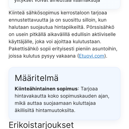
ylitykset voivat aiheuttaa lisämaksuja
Kiinteä sähkösopimus kerrostaloon tarjoaa
ennustettavuutta ja on suosittu silloin, kun
halutaan suojautua hintapiikeiltä. Pörssisähkö
on usein pitkällä aikavälillä edullisin aktiiviselle
käyttäjälle, joka voi ajoittaa kulutustaan.
Pakettisähkö sopii erityisesti pieniin asuntoihin,
joissa kulutus pysyy vakaana (
Etuovi.com
).
Määritelmä
Kiinteähintainen sopimus
: Tarjoaa
hintavakautta koko sopimuskauden ajan,
mikä auttaa suojaamaan kuluttajaa
äkillisiltä hintamuutoksilta.
Erikoistarjoukset