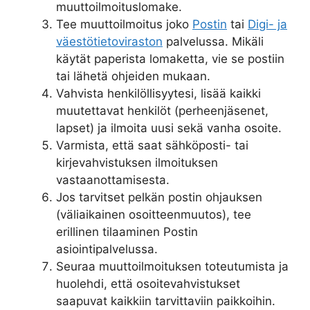
muuttoilmoituslomake.
Tee muuttoilmoitus joko
Postin
tai
Digi- ja
väestötietoviraston
palvelussa. Mikäli
käytät paperista lomaketta, vie se postiin
tai lähetä ohjeiden mukaan.
Vahvista henkilöllisyytesi, lisää kaikki
muutettavat henkilöt (perheenjäsenet,
lapset) ja ilmoita uusi sekä vanha osoite.
Varmista, että saat sähköposti- tai
kirjevahvistuksen ilmoituksen
vastaanottamisesta.
Jos tarvitset pelkän postin ohjauksen
(väliaikainen osoitteenmuutos), tee
erillinen tilaaminen Postin
asiointipalvelussa.
Seuraa muuttoilmoituksen toteutumista ja
huolehdi, että osoitevahvistukset
saapuvat kaikkiin tarvittaviin paikkoihin.