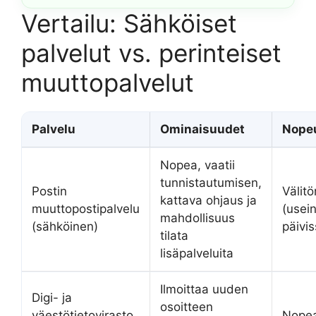
Vertailu: Sähköiset
palvelut vs. perinteiset
muuttopalvelut
Palvelu
Ominaisuudet
Nope
Nopea, vaatii
tunnistautumisen,
Postin
Välitö
kattava ohjaus ja
muuttopostipalvelu
(usei
mahdollisuus
(sähköinen)
päivis
tilata
lisäpalveluita
Ilmoittaa uuden
Digi- ja
osoitteen
väestötietovirasto
Nope