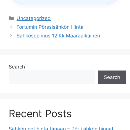
Categories
Uncategorized
Fortumin Pörssisähkön Hinta
Sähkösopimus 12 Kk Määräaikainen
Search
Search
Recent Posts
Sähkön pot hinta tänään – Pör i ähkön hinnat