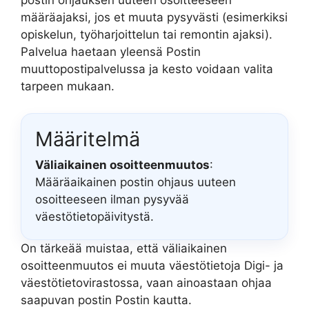
postin ohjauksen uuteen osoitteeseen
määräajaksi, jos et muuta pysyvästi (esimerkiksi
opiskelun, työharjoittelun tai remontin ajaksi).
Palvelua haetaan yleensä Postin
muuttopostipalvelussa ja kesto voidaan valita
tarpeen mukaan.
Määritelmä
Väliaikainen osoitteenmuutos
:
Määräaikainen postin ohjaus uuteen
osoitteeseen ilman pysyvää
väestötietopäivitystä.
On tärkeää muistaa, että väliaikainen
osoitteenmuutos ei muuta väestötietoja Digi- ja
väestötietovirastossa, vaan ainoastaan ohjaa
saapuvan postin Postin kautta.