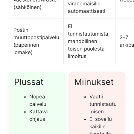
viranomaisille
(sähköinen)
automaattisesti
Ei
Postin
tunnistautumista,
muuttopostipalvelu
2–7
mahdollinen
(paperinen
arkip
toisen puolesta
lomake)
ilmoitus
Plussat
Miinukset
Nopea
Vaatii
palvelu
tunnistautu
Kattava
misen
ohjaus
Ei sovellu
kaikille