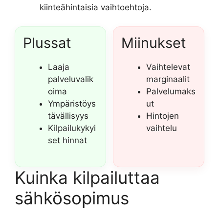
kiinteähintaisia vaihtoehtoja.
Plussat
Miinukset
Laaja
Vaihtelevat
palveluvalik
marginaalit
oima
Palvelumaks
Ympäristöys
ut
tävällisyys
Hintojen
Kilpailukykyi
vaihtelu
set hinnat
Kuinka kilpailuttaa
sähkösopimus