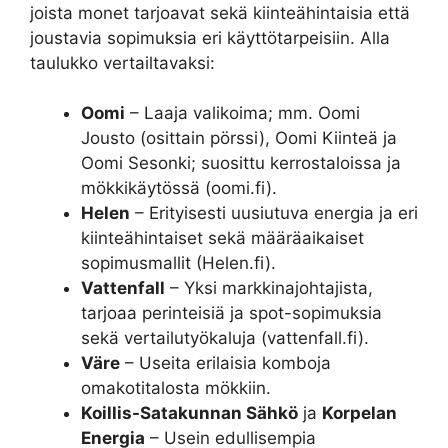
joista monet tarjoavat sekä kiinteähintaisia että
joustavia sopimuksia eri käyttötarpeisiin. Alla
taulukko vertailtavaksi:
Oomi
– Laaja valikoima; mm. Oomi
Jousto (osittain pörssi), Oomi Kiinteä ja
Oomi Sesonki; suosittu kerrostaloissa ja
mökkikäytössä (oomi.fi).
Helen
– Erityisesti uusiutuva energia ja eri
kiinteähintaiset sekä määräaikaiset
sopimusmallit (Helen.fi).
Vattenfall
– Yksi markkinajohtajista,
tarjoaa perinteisiä ja spot-sopimuksia
sekä vertailutyökaluja (vattenfall.fi).
Väre
– Useita erilaisia komboja
omakotitalosta mökkiin.
Koillis-Satakunnan Sähkö
ja
Korpelan
Energia
– Usein edullisempia