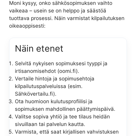
Moni kysyy, onko sähkösopimuksen vaihto
vaikeaa – usein se on helppo ja säästöä
tuottava prosessi. Näin varmistat kilpailutuksen
oikeaoppisesti:
Näin etenet
Selvitä nykyisen sopimuksesi tyyppi ja
irtisanomisehdot (oomi.fi).
Vertaile hintoja ja sopimusehtoja
kilpailutuspalveluissa (esim.
Sähkövertailu.fi).
Ota huomioon kulutusprofiilisi ja
sopimuksen mahdollinen päättymispäivä.
Valitse sopiva yhtiö ja tee tilaus heidän
sivuillaan tai palvelun kautta.
Varmista, että saat kirjallisen vahvistuksen