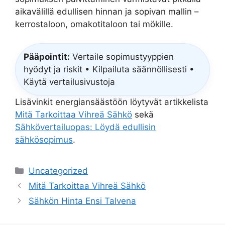
aikavälillä edullisen hinnan ja sopivan mallin –
kerrostaloon, omakotitaloon tai mökille.
Pääpointit:
Vertaile sopimustyyppien
hyödyt ja riskit • Kilpailuta säännöllisesti •
Käytä vertailusivustoja
Lisävinkit energiansäästöön löytyvät artikkelista
Mitä Tarkoittaa Vihreä Sähkö
sekä
Sähkövertailuopas: Löydä edullisin
sähkösopimus
.
Categories
Uncategorized
Mitä Tarkoittaa Vihreä Sähkö
Sähkön Hinta Ensi Talvena