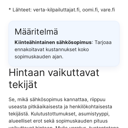
* Lähteet: verta-kilpailuttajat.fi, oomi.fi, vare.fi
Määritelmä
Kiinteähintainen sähkösopimus
: Tarjoaa
ennakoitavat kustannukset koko
sopimuskauden ajan.
Hintaan vaikuttavat
tekijät
Se, mikä sähkösopimus kannattaa, riippuu
useasta pitkäaikaisesta ja henkilökohtaisesta
tekijästä. Kulutustottumukset, asumistyyppi,
alueelliset erot sekä sopimuskauden pituus
vaikuttavat hintaan. Myös verotus, tuotantotapa