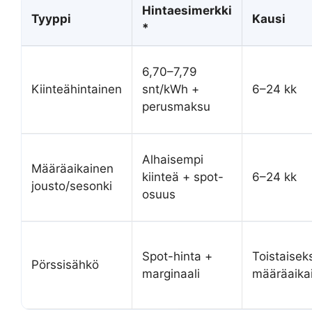
Hintaesimerkki
Tyyppi
Kausi
*
6,70–7,79
Kiinteähintainen
snt/kWh +
6–24 kk
perusmaksu
Alhaisempi
Määräaikainen
kiinteä + spot-
6–24 kk
jousto/sesonki
osuus
Spot-hinta +
Toistaiseks
Pörssisähkö
marginaali
määräaika