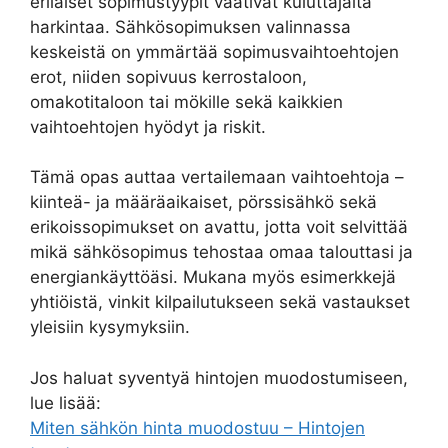
erilaiset sopimustyypit vaativat kuluttajalta
harkintaa. Sähkösopimuksen valinnassa
keskeistä on ymmärtää sopimusvaihtoehtojen
erot, niiden sopivuus kerrostaloon,
omakotitaloon tai mökille sekä kaikkien
vaihtoehtojen hyödyt ja riskit.
Tämä opas auttaa vertailemaan vaihtoehtoja –
kiinteä- ja määräaikaiset, pörssisähkö sekä
erikoissopimukset on avattu, jotta voit selvittää
mikä sähkösopimus tehostaa omaa talouttasi ja
energiankäyttöäsi. Mukana myös esimerkkejä
yhtiöistä, vinkit kilpailutukseen sekä vastaukset
yleisiin kysymyksiin.
Jos haluat syventyä hintojen muodostumiseen,
lue lisää:
Miten sähkön hinta muodostuu – Hintojen