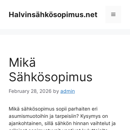
Skip
to
Halvinsähkösopimus.net
Menu
content
Mikä
Sähkösopimus
February 28, 2026
by
admin
Mikä sähkösopimus sopii parhaiten eri
asumismuotoihin ja tarpeisiin? Kysymys on
ajankohtainen, sillä sähkön hinnan vaihtelut ja