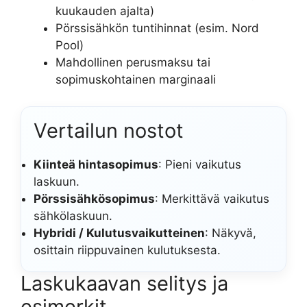
kuukauden ajalta)
Pörssisähkön tuntihinnat (esim. Nord
Pool)
Mahdollinen perusmaksu tai
sopimuskohtainen marginaali
Vertailun nostot
Kiinteä hintasopimus
: Pieni vaikutus
laskuun.
Pörssisähkösopimus
: Merkittävä vaikutus
sähkölaskuun.
Hybridi / Kulutusvaikutteinen
: Näkyvä,
osittain riippuvainen kulutuksesta.
Laskukaavan selitys ja
esimerkit