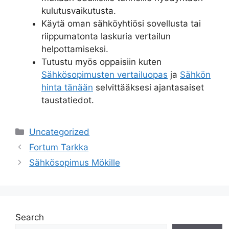
kulutusvaikutusta.
Käytä oman sähköyhtiösi sovellusta tai
riippumatonta laskuria vertailun
helpottamiseksi.
Tutustu myös oppaisiin kuten
Sähkösopimusten vertailuopas
ja
Sähkön
hinta tänään
selvittääksesi ajantasaiset
taustatiedot.
Categories
Uncategorized
Fortum Tarkka
Sähkösopimus Mökille
Search