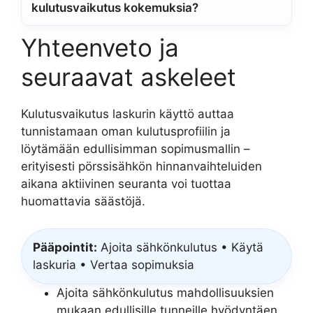
kulutusvaikutus kokemuksia?
Yhteenveto ja
seuraavat askeleet
Kulutusvaikutus laskurin käyttö auttaa
tunnistamaan oman kulutusprofiilin ja
löytämään edullisimman sopimusmallin –
erityisesti pörssisähkön hinnanvaihteluiden
aikana aktiivinen seuranta voi tuottaa
huomattavia säästöjä.
Pääpointit:
Ajoita sähkönkulutus • Käytä
laskuria • Vertaa sopimuksia
Ajoita sähkönkulutus mahdollisuuksien
mukaan edullisille tunneille hyödyntäen