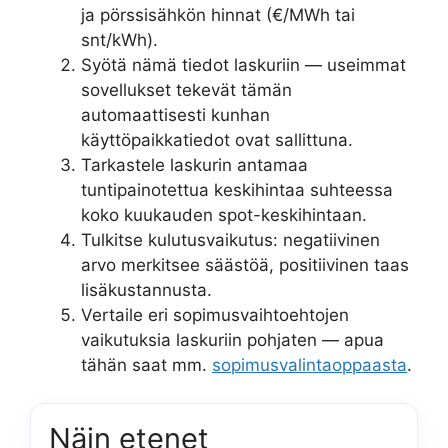
ja pörssisähkön hinnat (€/MWh tai
snt/kWh).
Syötä nämä tiedot laskuriin — useimmat
sovellukset tekevät tämän
automaattisesti kunhan
käyttöpaikkatiedot ovat sallittuna.
Tarkastele laskurin antamaa
tuntipainotettua keskihintaa suhteessa
koko kuukauden spot-keskihintaan.
Tulkitse kulutusvaikutus: negatiivinen
arvo merkitsee säästöä, positiivinen taas
lisäkustannusta.
Vertaile eri sopimusvaihtoehtojen
vaikutuksia laskuriin pohjaten — apua
tähän saat mm.
sopimusvalintaoppaasta
.
Näin etenet