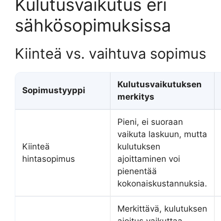
Kulutusvaikutus eri
sähkösopimuksissa
Kiinteä vs. vaihtuva sopimus
Kulutusvaikutuksen
Sopimustyyppi
merkitys
Pieni, ei suoraan
vaikuta laskuun, mutta
Kiinteä
kulutuksen
hintasopimus
ajoittaminen voi
pienentää
kokonaiskustannuksia.
Merkittävä, kulutuksen