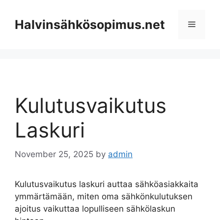
Skip
to
Halvinsähkösopimus.net
Menu
content
Kulutusvaikutus
Laskuri
November 25, 2025
by
admin
Kulutusvaikutus laskuri auttaa sähköasiakkaita
ymmärtämään, miten oma sähkönkulutuksen
ajoitus vaikuttaa lopulliseen sähkölaskun