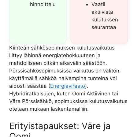
hinnoittelu
Vaatii
aktiivista
kulutuksen
seurantaa
Kiinteän sähkösopimuksen kulutusvaikutus
liittyy lähinnä energiatehokkuuteen ja
mahdolliseen pitkän aikavälin säästöön.
Pörssisähkösopimuksissa vaikutus on välitön:
käyttämällä sähköä halvempina tunteina voi
aidosti säästää (
Energiavirasto
).
Hybridiratkaisujen, kuten Oomi Aktiivinen tai
Väre Pörssisähkö, sopimuksissa kulutusvaikutus
otetaan mukaan laskentamalliin.
Erityistapaukset: Väre ja
Oomi