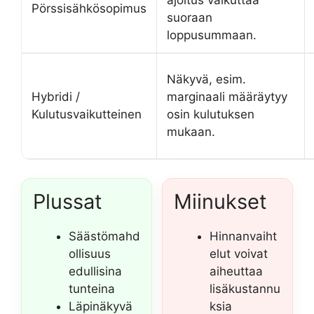
ajoitus vaikuttaa
Pörssisähkösopimus
suoraan
loppusummaan.
Näkyvä, esim.
Hybridi /
marginaali määräytyy
Kulutusvaikutteinen
osin kulutuksen
mukaan.
Plussat
Miinukset
Säästömahd
Hinnanvaiht
ollisuus
elut voivat
edullisina
aiheuttaa
tunteina
lisäkustannu
Läpinäkyvä
ksia