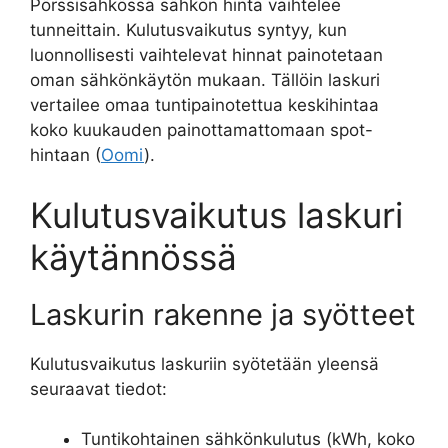
Pörssisähkössä sähkön hinta vaihtelee
tunneittain. Kulutusvaikutus syntyy, kun
luonnollisesti vaihtelevat hinnat painotetaan
oman sähkönkäytön mukaan. Tällöin laskuri
vertailee omaa tuntipainotettua keskihintaa
koko kuukauden painottamattomaan spot-
hintaan (
Oomi
).
Kulutusvaikutus laskuri
käytännössä
Laskurin rakenne ja syötteet
Kulutusvaikutus laskuriin syötetään yleensä
seuraavat tiedot:
Tuntikohtainen sähkönkulutus (kWh, koko